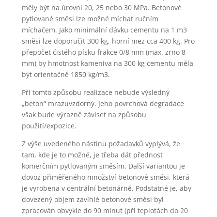
měly být na úrovni 20, 25 nebo 30 MPa. Betonové
pytlované směsi lze možné míchat ručním
míchačem. Jako minimální dávku cementu na 1 m3
směsi lze doporučit 300 kg, horní mez cca 400 kg. Pro
přepočet čistého písku frakce 0/8 mm (max. zrno 8
mm) by hmotnost kameniva na 300 kg cementu měla
být orientačně 1850 kg/m3.
Při tomto způsobu realizace nebude výsledný
„beton“ mrazuvzdorný. Jeho povrchová degradace
však bude výrazně záviset na způsobu
použití/expozice.
Z výše uvedeného nástinu požadavků vyplývá, že
tam, kde je to možné, je třeba dát přednost
komerčním pytlovaným směsím. Další variantou je
dovoz přiměřeného množství betonové směsi, která
je vyrobena v centrální betonárně. Podstatné je, aby
dovezený objem zavlhlé betonové směsi byl
zpracován obvykle do 90 minut (při teplotách do 20