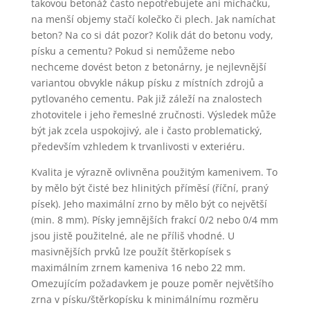
takovou betonáž často nepotřebujete ani míchačku,
na menší objemy stačí kolečko či plech. Jak namíchat
beton? Na co si dát pozor? Kolik dát do betonu vody,
písku a cementu? Pokud si nemůžeme nebo
nechceme dovést beton z betonárny, je nejlevnější
variantou obvykle nákup písku z místních zdrojů a
pytlovaného cementu. Pak již záleží na znalostech
zhotovitele i jeho řemeslné zručnosti. Výsledek může
být jak zcela uspokojivý, ale i často problematický,
především vzhledem k trvanlivosti v exteriéru.
Kvalita je výrazně ovlivněna použitým kamenivem. To
by mělo být čisté bez hlinitých příměsí (říční, praný
písek). Jeho maximální zrno by mělo být co největší
(min. 8 mm). Písky jemnějších frakcí 0/2 nebo 0/4 mm
jsou jistě použitelné, ale ne příliš vhodné. U
masivnějších prvků lze použít štěrkopísek s
maximálním zrnem kameniva 16 nebo 22 mm.
Omezujícím požadavkem je pouze poměr největšího
zrna v písku/štěrkopísku k minimálnímu rozměru