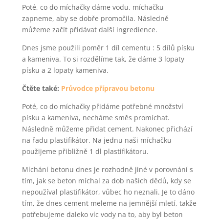
Poté, co do míchačky dáme vodu, míchačku
zapneme, aby se dobře promočila. Následně
můžeme začít přidávat další ingredience.
Dnes jsme použili poměr 1 díl cementu : 5 dílů písku
a kameniva. To si rozdělíme tak, že dáme 3 lopaty
písku a 2 lopaty kameniva.
Čtěte také:
Průvodce přípravou betonu
Poté, co do míchačky přidáme potřebné množství
písku a kameniva, necháme směs promíchat.
Následně můžeme přidat cement. Nakonec přichází
na řadu plastifikátor. Na jednu naši míchačku
použijeme přibližně 1 dl plastifikátoru.
Míchání betonu dnes je rozhodně jiné v porovnání s
tím, jak se beton míchal za dob našich dědů, kdy se
nepoužíval plastifikátor, vůbec ho neznali. Je to dáno
tím, že dnes cement meleme na jemnější mletí, takže
potřebujeme daleko víc vody na to, aby byl beton