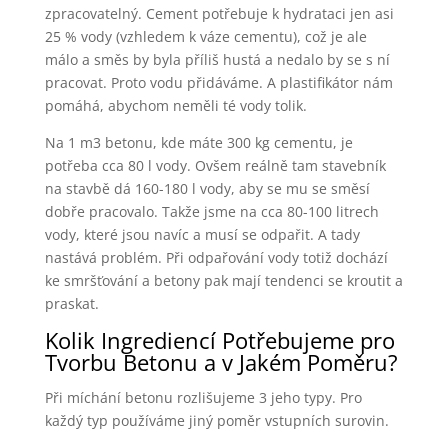
zpracovatelný. Cement potřebuje k hydrataci jen asi
25 % vody (vzhledem k váze cementu), což je ale
málo a směs by byla příliš hustá a nedalo by se s ní
pracovat. Proto vodu přidáváme. A plastifikátor nám
pomáhá, abychom neměli té vody tolik.
Na 1 m3 betonu, kde máte 300 kg cementu, je
potřeba cca 80 l vody. Ovšem reálně tam stavebník
na stavbě dá 160-180 l vody, aby se mu se směsí
dobře pracovalo. Takže jsme na cca 80-100 litrech
vody, které jsou navíc a musí se odpařit. A tady
nastává problém. Při odpařování vody totiž dochází
ke smršťování a betony pak mají tendenci se kroutit a
praskat.
Kolik Ingrediencí Potřebujeme pro
Tvorbu Betonu a v Jakém Poměru?
Při míchání betonu rozlišujeme 3 jeho typy. Pro
každý typ používáme jiný poměr vstupních surovin.