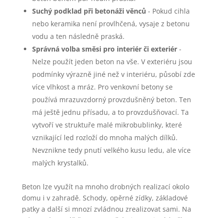
Suchý podklad při betonáži věnců
- Pokud cihla
nebo keramika není provlhčená, vysaje z betonu
vodu a ten následně praská.
Správná volba směsi pro interiér či exteriér
-
Nelze použít jeden beton na vše. V exteriéru jsou
podmínky výrazně jiné než v interiéru, působí zde
více vlhkost a mráz. Pro venkovní betony se
používá mrazuvzdorný provzdušněný beton. Ten
má ještě jednu přísadu, a to provzdušňovací. Ta
vytvoří ve struktuře malé mikrobublinky, které
vznikající led rozloží do mnoha malých dílků.
Nevznikne tedy pnutí velkého kusu ledu, ale více
malých krystalků.
Beton lze využít na mnoho drobných realizací okolo
domu i v zahradě. Schody, opěrné zídky, základové
patky a další si mnozí zvládnou zrealizovat sami. Na