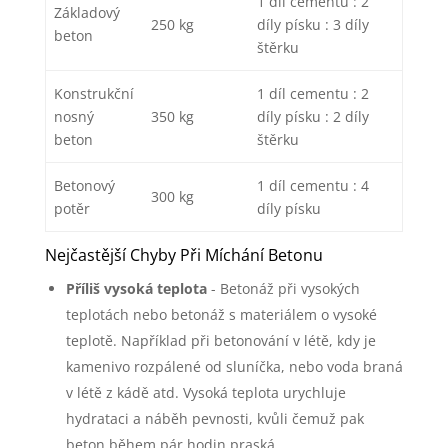
1 díl cementu : 2
Základový
250 kg
díly písku : 3 díly
beton
štěrku
Konstrukční
1 díl cementu : 2
nosný
350 kg
díly písku : 2 díly
beton
štěrku
Betonový
1 díl cementu : 4
300 kg
potěr
díly písku
Nejčastější Chyby Při Míchání Betonu
Příliš vysoká teplota
- Betonáž při vysokých
teplotách nebo betonáž s materiálem o vysoké
teplotě. Například při betonování v létě, kdy je
kamenivo rozpálené od sluníčka, nebo voda braná
v létě z kádě atd. Vysoká teplota urychluje
hydrataci a náběh pevnosti, kvůli čemuž pak
beton během pár hodin praská.