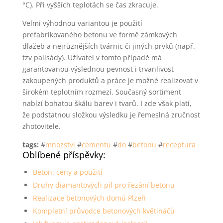
°C). Při vyšších teplotách se čas zkracuje.
Velmi výhodnou variantou je použití
prefabrikovaného betonu ve formě zámkových
dlažeb a nejrůznějších tvárnic či jiných prvků (např.
tzv palisády). Uživatel v tomto případě má
garantovanou výslednou pevnost i trvanlivost
zakoupených produktů a práce je možné realizovat v
širokém teplotním rozmezí. Současný sortiment
nabízí bohatou škálu barev i tvarů. I zde však platí,
že podstatnou složkou výsledku je řemeslná zručnost
zhotovitele.
tags:
#
mnozstvi
#
cementu
#
do
#
betonu
#
receptura
Oblíbené příspěvky:
Beton: ceny a použití
Druhy diamantových pil pro řezání betonu
Realizace betonových domů Plzeň
Kompletní průvodce betonových květináčů