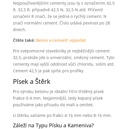
Nejpoužívanějšími cementy jsou ty s označením 42,5
R, 32,5 R, případně 42,5 N, 32,5 N atd. Přičemž
označení R značí, že se jedná o rychlý cement, N
značí normální cement. Číslo udává pevnost po 28
dnech.
Čtěte také:
Beton a cement: výpočet
Pro svépomocné stavebníky je nejběžnější cement
32,5, protože jde o univerzální, směsný cement. Tyto
cementy mají vyšší odolnost vůči chloridu, solím atd.
Cement 42,5 je pak spíše pro profíky.
Písek a Štěrk
Pro výrobu betonu je ideální říční tříděný písek
frakce 0-4 mm. Nejjemnější, tedy kopaný písek
používáme jako přísadu do malt a omítek.
U štěrku saháme po frakci 4-16 mm nebo 8-16 mm.
Záleží na Typu Písku a Kameniva?