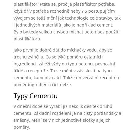
plastifikátor. Ptáte se, proč je plastifikátor potřeba,
když dřív potřeba rozhodně nebyl? S postupujícím
vývojem se totiž mění jak technologie celé stavby, tak
i jednotlivých materiálů jako je například cement.
Bylo by tedy velkou chybou míchat beton bez použití
plastifikátoru.
Jako první je dobré dát do míchačky vodu, aby se
trochu zvlhčila. Co se týká poměru ostatních
ingrediencí, záleží vždy na typu betonu, pevnostní
třídě a receptuře. Ta se mění v závislosti na typu
cementu, kameniva atd. Takže univerzální recept na
poměr ingrediencí říct nelze.
Typy Cementu
V dnešní době se vyrábí již několik desítek druhů
cementu. Základní rozdělení je na čistý portlandský a
směsný. Mění se v nich jednotlivé složky a jejich
poměry.