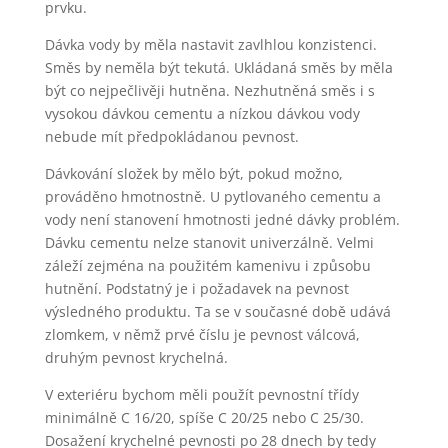
prvku.
Dávka vody by měla nastavit zavlhlou konzistenci.
Směs by neměla být tekutá. Ukládaná směs by měla
být co nejpečlivěji hutněna. Nezhutněná směs i s
vysokou dávkou cementu a nízkou dávkou vody
nebude mít předpokládanou pevnost.
Dávkování složek by mělo být, pokud možno,
prováděno hmotnostně. U pytlovaného cementu a
vody není stanovení hmotnosti jedné dávky problém.
Dávku cementu nelze stanovit univerzálně. Velmi
záleží zejména na použitém kamenivu i způsobu
hutnění. Podstatný je i požadavek na pevnost
výsledného produktu. Ta se v současné době udává
zlomkem, v němž prvé číslu je pevnost válcová,
druhým pevnost krychelná.
V exteriéru bychom měli použít pevnostní třídy
minimálně C 16/20, spíše C 20/25 nebo C 25/30.
Dosažení krychelné pevnosti po 28 dnech by tedy