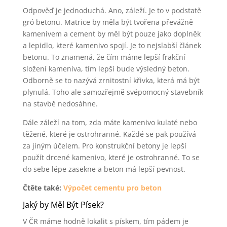
Odpověď je jednoduchá. Ano, záleží. Je to v podstatě
gró betonu. Matrice by měla být tvořena převážně
kamenivem a cement by měl být pouze jako doplněk
a lepidlo, které kamenivo spojí. Je to nejslabší článek
betonu. To znamená, že čím máme lepší frakční
složení kameniva, tím lepší bude výsledný beton.
Odborně se to nazývá zrnitostní křivka, která má být
plynulá. Toho ale samozřejmě svépomocný stavebník
na stavbě nedosáhne.
Dále záleží na tom, zda máte kamenivo kulaté nebo
těžené, které je ostrohranné. Každé se pak používá
za jiným účelem. Pro konstrukční betony je lepší
použít drcené kamenivo, které je ostrohranné. To se
do sebe lépe zasekne a beton má lepší pevnost.
Čtěte také:
Výpočet cementu pro beton
Jaký by Měl Být Písek?
V ČR máme hodně lokalit s pískem, tím pádem je