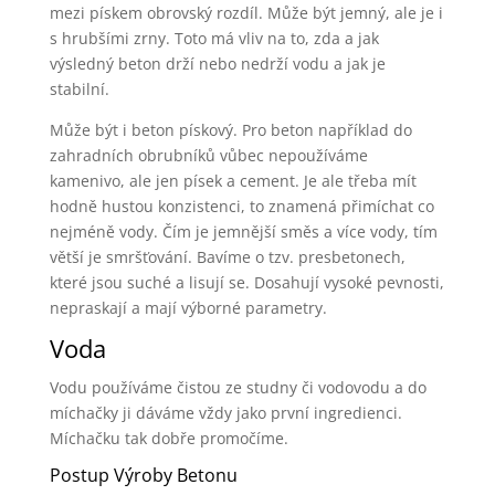
mezi pískem obrovský rozdíl. Může být jemný, ale je i
s hrubšími zrny. Toto má vliv na to, zda a jak
výsledný beton drží nebo nedrží vodu a jak je
stabilní.
Může být i beton pískový. Pro beton například do
zahradních obrubníků vůbec nepoužíváme
kamenivo, ale jen písek a cement. Je ale třeba mít
hodně hustou konzistenci, to znamená přimíchat co
nejméně vody. Čím je jemnější směs a více vody, tím
větší je smršťování. Bavíme o tzv. presbetonech,
které jsou suché a lisují se. Dosahují vysoké pevnosti,
nepraskají a mají výborné parametry.
Voda
Vodu používáme čistou ze studny či vodovodu a do
míchačky ji dáváme vždy jako první ingredienci.
Míchačku tak dobře promočíme.
Postup Výroby Betonu