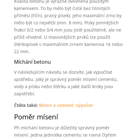
Kvalita betonu je výrazně ovlivněna použitým
kamenivem. To by mělo být čisté bez hlinitých
příměsí (říční, praný písek). Jeho maximální zrno by
mělo být co největší (min. 8 mm). Písky jemnějších
frakcí 0/2 nebo 0/4 mm jsou jistě použitelné, ale ne
příliš vhodné. U masivnějších prvků lze použít
štěrkopísek s maximálním zrnem kameniva 16 nebo
22 mm.
Míchání betonu
V následujícím návodu se dozvíte, jak vypočítat
spotřebu, jaký je správný poměr mísení cementu,
vody a písku nebo štěrku a jaké další kroky jsou
zapotřebí.
Čtěte také:
Beton a cement: výpočet
Poměr mísení
Při míchání betonu je důležitý správný poměr
mísení. Jedna jednotka cementu se rovná čtyřem