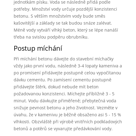
jednotkám písku. Voda se následně přidá podle
potřeby. Množství vody určuje pozdější konzistenci
betonu. S větším množstvím vody bude směs
kašovitější a základy se tak budou snáze zalévat.
Méně vody vytváří vlhký beton, který se lépe nanáší
třeba na svislou podpěru obrubníku.
Postup míchání
Při míchání betonu dávejte do stavební míchačky
vždy jako první vodu, následně 3-4 lopaty kameniva a
po promísení přidávejte postupně celou vypočítanou
dávku cementu. Po zamísení cementu postupně
přidávejte štěrk, dokud nebude mít beton
požadovanou konzistenci. Míchejte příbližně 3 - 5
minut. Vodu dávkujte přiměřeně; přebytečná voda
snižuje pevnost betonu a jeho životnost. Vezměte v
úvahu, že v kamenivu je běžně obsaženo asi 5 - 15 %
vlhkosti. Obzvláště při výrobě vnitřních podkladových
betonů a potěrů se vyvarujte předávkování vody.