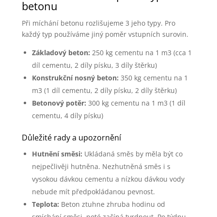
betonu
Při míchání betonu rozlišujeme 3 jeho typy. Pro
každý typ používáme jiný poměr vstupních surovin.
Základový beton:
250 kg cementu na 1 m3 (cca 1
díl cementu, 2 díly písku, 3 díly štěrku)
Konstrukční nosný beton:
350 kg cementu na 1
m3 (1 díl cementu, 2 díly písku, 2 díly štěrku)
Betonový potěr:
300 kg cementu na 1 m3 (1 díl
cementu, 4 díly písku)
Důležité rady a upozornění
Hutnění směsi:
Ukládaná směs by měla být co
nejpečlivěji hutněna. Nezhutněná směs i s
vysokou dávkou cementu a nízkou dávkou vody
nebude mít předpokládanou pevnost.
Teplota:
Beton ztuhne zhruba hodinu od
smíchání směsi, poté začíná tvrdnout. Po týdnu