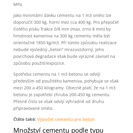
MPa.
Jako minimální dávku cementu na 1 m3 směsi lze
doporučit 300 kg, horní mez cca 400 kg. Pro přepočet
čistého písku frakce 0/8 mm (max. zrno 8 mm) by
hmotnost kameniva na 300 kg cementu měla být
orientačně 1850 kg/m3. Při tomto způsobu realizace
nebude výsledný „beton“ mrazuvzdorný. Jeho
povrchová degradace však bude výrazně záviset na
způsobu použití/expozice.
Spotřeba cementu na 1 m3 betonu se odvíjí
především od použitého kameniva, pohybuje se však
mezi 200 a 450 kilogramy. Obecně platí, že na 1 m3
betonu je zapotřebí zhruba 200-450 kg cementu.
Přesné číslo se však odvíjí výhradně od druhu
připravované směsi.
Čtěte také:
Výpočet cementu pro beton
Množství cementu podle typu