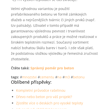
Velmi výhodnou variantou je použití
prefabrikovaného betonu ve formě zámkových
dlažeb a nejrůznějších tvárnic či jiných prvků (např.
tzv palisády). Uživatel v tomto případě má
garantovanou výslednou pevnost i trvanlivost
zakoupených produktů a práce je možné realizovat v
širokém teplotním rozmezí. Současný sortiment
nabízí bohatou škálu barev i tvarů. I zde však platí,
že podstatnou složkou výsledku je řemeslná zručnost
zhotovitele.
Čtěte také:
Správný poměr pro beton
tags:
#
mnozstvi
#
cementu
#
na
#
m3
#
betonu
Oblíbené příspěvky:
Kompletní průvodce rašelinou
Dřevo nebo beton pro váš projekt?
Zjistěte více o deskách pro vysoké teploty