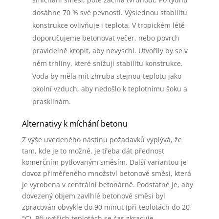
dosáhne 70 % své pevnosti. Výslednou stabilitu
konstrukce ovlivňuje i teplota. V tropickém létě
doporučujeme betonovat večer, nebo povrch
pravidelně kropit, aby nevyschl. Utvořily by se v
něm trhliny, které snižují stabilitu konstrukce.
Voda by měla mít zhruba stejnou teplotu jako
okolní vzduch, aby nedošlo k teplotnímu šoku a
prasklinám.
Alternativy k míchání betonu
Z výše uvedeného nástinu požadavků vyplývá, že
tam, kde je to možné, je třeba dát přednost
komerčním pytlovaným směsím. Další variantou je
dovoz přiměřeného množství betonové směsi, která
je vyrobena v centrální betonárně. Podstatné je, aby
dovezený objem zavlhlé betonové směsi byl
zpracován obvykle do 90 minut (při teplotách do 20
°C). Při vyšších teplotách se čas zkracuje.