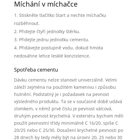
Míchání v míchačce
Stiskněte tlačítko Start a nechte míchačku
rozběhnout.
Přidejte čtyři jednotky štěrku.
Přidejte jednu jednotku cementu.
Přidávejte postupně vodu, dokud hmota
nedosáhne lehce lesklé konzistence.
Spotřeba cementu
Dávku cementu nelze stanovit univerzálně. Velmi
záleží zejména na použitém kamenivu i způsobu
hutnění. Podstatný je i požadavek na pevnost
výsledného produktu. Ta se v současné době udává
zlomkem, v němž prvé číslu je pevnost válcová,
druhým pevnost krychelná. V exteriéru bychom měli
použít pevnostní třídy minimálně C 16/20, spíše C
20/25 nebo C 25/30. Dosažení krychelné pevnosti po
28 dnech by tedy měly být na úrovni 20, 25 nebo 30