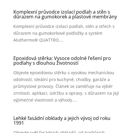
Komplexní průvodce izolací podlah a stěn s
důrazem na gumokorek a plastové membrány
Komplexní průvodce izolací podlah, stěn a střech s
důrazem na gumokorkové podložky a systém
Aluthermo® QUATTRO....
Epoxidová stěrka: Vysoce odolné řešení pro
podlahy s dlouhou životností
Objevte epoxidovou stěrku s vysokou mechanickou
odolností, ideální pro kuchyně, chodby, garáže a
průmyslové provozy. Článek se zaměřuje na výběr
zrnitosti, aplikaci, údržbu a opravy, s důrazem na její
výjimečné vlastnosti a výhody....
Lehké fasádní obklady a jejich vývoj od roku
1991
Objevte svět fasádních obkladů, od tradičních