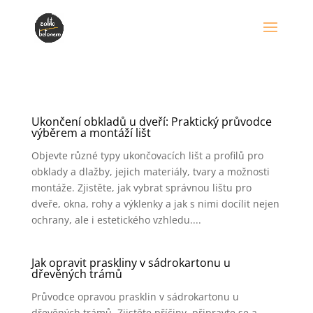
Ukončení obkladů u dveří: Praktický průvodce
výběrem a montáží lišt
Objevte různé typy ukončovacích lišt a profilů pro
obklady a dlažby, jejich materiály, tvary a možnosti
montáže. Zjistěte, jak vybrat správnou lištu pro
dveře, okna, rohy a výklenky a jak s nimi docílit nejen
ochrany, ale i estetického vzhledu....
Jak opravit praskliny v sádrokartonu u
dřevěných trámů
Průvodce opravou prasklin v sádrokartonu u
dřevěných trámů. Zjistěte příčiny, připravte se a