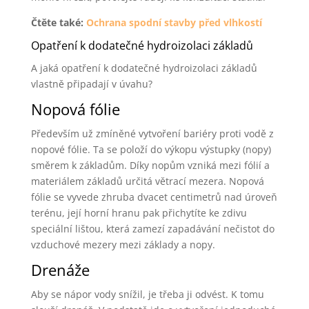
Čtěte také:
Ochrana spodní stavby před vlhkostí
Opatření k dodatečné hydroizolaci základů
A jaká opatření k dodatečné hydroizolaci základů
vlastně připadají v úvahu?
Nopová fólie
Především už zmíněné vytvoření bariéry proti vodě z
nopové fólie. Ta se položí do výkopu výstupky (nopy)
směrem k základům. Díky nopům vzniká mezi fólií a
materiálem základů určitá větrací mezera. Nopová
fólie se vyvede zhruba dvacet centimetrů nad úroveň
terénu, její horní hranu pak přichytíte ke zdivu
speciální lištou, která zamezí zapadávání nečistot do
vzduchové mezery mezi základy a nopy.
Drenáže
Aby se nápor vody snížil, je třeba ji odvést. K tomu