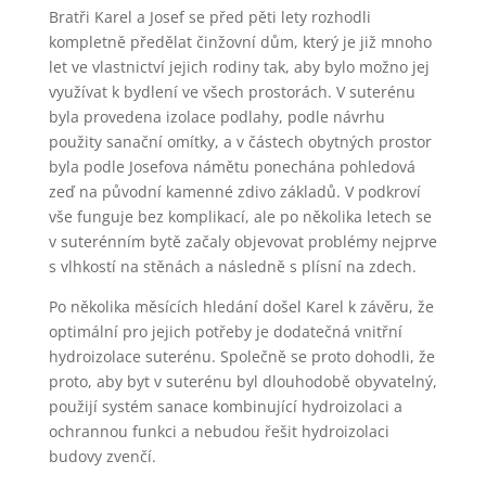
Bratři Karel a Josef se před pěti lety rozhodli
kompletně předělat činžovní dům, který je již mnoho
let ve vlastnictví jejich rodiny tak, aby bylo možno jej
využívat k bydlení ve všech prostorách. V suterénu
byla provedena izolace podlahy, podle návrhu
použity sanační omítky, a v částech obytných prostor
byla podle Josefova námětu ponechána pohledová
zeď na původní kamenné zdivo základů. V podkroví
vše funguje bez komplikací, ale po několika letech se
v suterénním bytě začaly objevovat problémy nejprve
s vlhkostí na stěnách a následně s plísní na zdech.
Po několika měsících hledání došel Karel k závěru, že
optimální pro jejich potřeby je dodatečná vnitřní
hydroizolace suterénu. Společně se proto dohodli, že
proto, aby byt v suterénu byl dlouhodobě obyvatelný,
použijí systém sanace kombinující hydroizolaci a
ochrannou funkci a nebudou řešit hydroizolaci
budovy zvenčí.