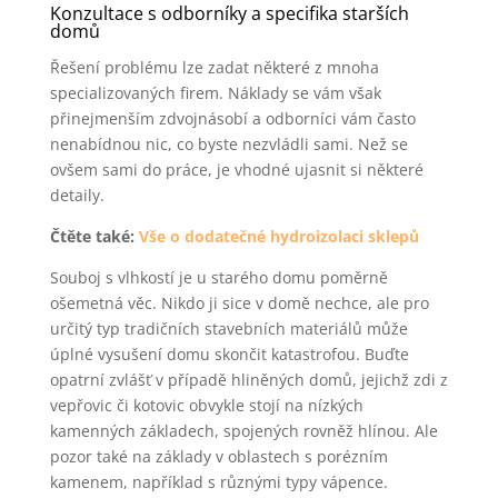
Konzultace s odborníky a specifika starších
domů
Řešení problému lze zadat některé z mnoha
specializovaných firem. Náklady se vám však
přinejmenším zdvojnásobí a odborníci vám často
nenabídnou nic, co byste nezvládli sami. Než se
ovšem sami do práce, je vhodné ujasnit si některé
detaily.
Čtěte také:
Vše o dodatečné hydroizolaci sklepů
Souboj s vlhkostí je u starého domu poměrně
ošemetná věc. Nikdo ji sice v domě nechce, ale pro
určitý typ tradičních stavebních materiálů může
úplné vysušení domu skončit katastrofou. Buďte
opatrní zvlášť v případě hliněných domů, jejichž zdi z
vepřovic či kotovic obvykle stojí na nízkých
kamenných základech, spojených rovněž hlínou. Ale
pozor také na základy v oblastech s porézním
kamenem, například s různými typy vápence.