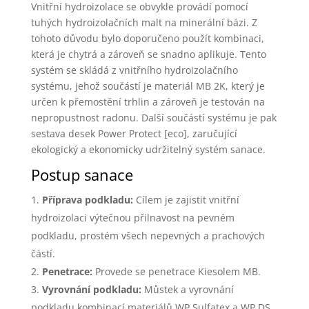
Vnitřní hydroizolace se obvykle provádí pomocí
tuhých hydroizolačních malt na minerální bázi. Z
tohoto důvodu bylo doporučeno použít kombinaci,
která je chytrá a zároveň se snadno aplikuje. Tento
systém se skládá z vnitřního hydroizolačního
systému, jehož součástí je materiál MB 2K, který je
určen k přemostění trhlin a zároveň je testován na
nepropustnost radonu. Další součástí systému je pak
sestava desek Power Protect [eco], zaručující
ekologický a ekonomicky udržitelný systém sanace.
Postup sanace
Příprava podkladu:
Cílem je zajistit vnitřní
hydroizolaci výtečnou přilnavost na pevném
podkladu, prostém všech nepevných a prachových
částí.
Penetrace:
Provede se penetrace Kiesolem MB.
Vyrovnání podkladu:
Můstek a vyrovnání
podkladu kombinací materiálů WP Sulfatex a WP DS