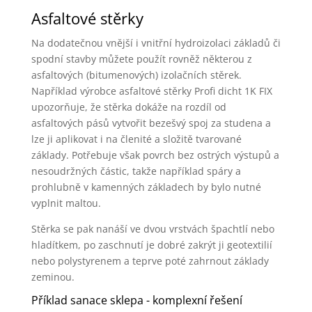
Asfaltové stěrky
Na dodatečnou vnější i vnitřní hydroizolaci základů či
spodní stavby můžete použít rovněž některou z
asfaltových (bitumenových) izolačních stěrek.
Například výrobce asfaltové stěrky Profi dicht 1K FIX
upozorňuje, že stěrka dokáže na rozdíl od
asfaltových pásů vytvořit bezešvý spoj za studena a
lze ji aplikovat i na členité a složitě tvarované
základy. Potřebuje však povrch bez ostrých výstupů a
nesoudržných částic, takže například spáry a
prohlubně v kamenných základech by bylo nutné
vyplnit maltou.
Stěrka se pak nanáší ve dvou vrstvách špachtlí nebo
hladítkem, po zaschnutí je dobré zakrýt ji geotextilií
nebo polystyrenem a teprve poté zahrnout základy
zeminou.
Příklad sanace sklepa - komplexní řešení