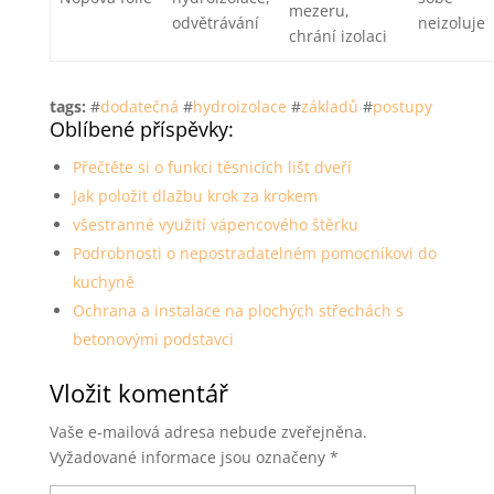
mezeru,
odvětrávání
neizoluje
chrání izolaci
tags:
#
dodatečná
#
hydroizolace
#
základů
#
postupy
Oblíbené příspěvky:
Přečtěte si o funkci těsnicích lišt dveří
Jak položit dlažbu krok za krokem
všestranné využití vápencového štěrku
Podrobnosti o nepostradatelném pomocníkovi do
kuchyně
Ochrana a instalace na plochých střechách s
betonovými podstavci
Vložit komentář
Vaše e-mailová adresa nebude zveřejněna.
Vyžadované informace jsou označeny
*