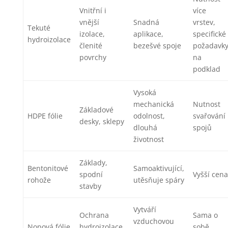
Vnitřní i
více
vnější
Snadná
vrstev,
Tekuté
izolace,
aplikace,
specifické
hydroizolace
členité
bezešvé spoje
požadavk
povrchy
na
podklad
Vysoká
mechanická
Nutnost
Základové
HDPE fólie
odolnost,
svařování
desky, sklepy
dlouhá
spojů
životnost
Základy,
Bentonitové
Samoaktivující,
spodní
Vyšší cena
rohože
utěsňuje spáry
stavby
Vytváří
Ochrana
Sama o
vzduchovou
Nopová fólie
hydroizolace,
sobě