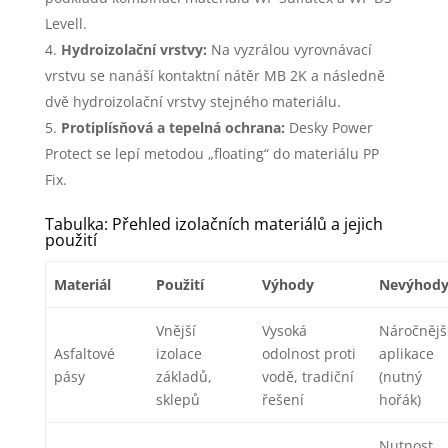
Levell.
Hydroizolační vrstvy:
Na vyzrálou vyrovnávací
vrstvu se nanáší kontaktní nátěr MB 2K a následně
dvě hydroizolační vrstvy stejného materiálu.
Protiplísňová a tepelná ochrana:
Desky Power
Protect se lepí metodou „floating“ do materiálu PP
Fix.
Tabulka: Přehled izolačních materiálů a jejich
použití
Materiál
Použití
Výhody
Nevýhod
Vnější
Vysoká
Náročnějš
Asfaltové
izolace
odolnost proti
aplikace
pásy
základů,
vodě, tradiční
(nutný
sklepů
řešení
hořák)
Nutnost