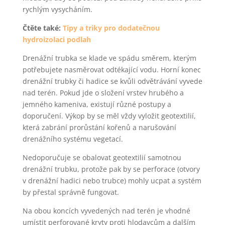
rychlým vysycháním.
Čtěte také:
Tipy a triky pro dodatečnou
hydroizolaci podlah
Drenážní trubka se klade ve spádu směrem, kterým
potřebujete nasměrovat odtékající vodu. Horní konec
drenážní trubky či hadice se kvůli odvětrávání vyvede
nad terén. Pokud jde o složení vrstev hrubého a
jemného kameniva, existují různé postupy a
doporučení. Výkop by se měl vždy vyložit geotextilií,
která zabrání prorůstání kořenů a narušování
drenážního systému vegetací.
Nedoporučuje se obalovat geotextilií samotnou
drenážní trubku, protože pak by se perforace (otvory
v drenážní hadici nebo trubce) mohly ucpat a systém
by přestal správně fungovat.
Na obou koncích vyvedených nad terén je vhodné
umístit perforované kryty proti hlodavcům a dalším