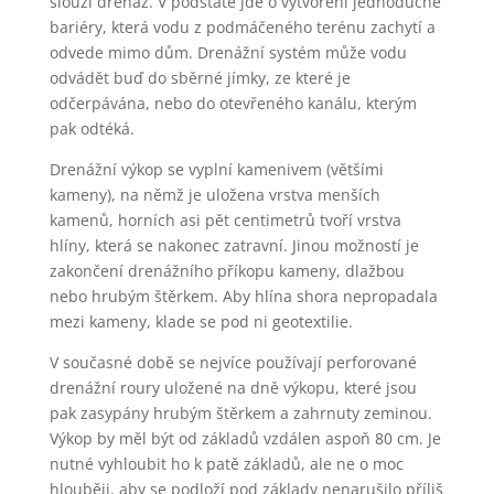
slouží drenáž. V podstatě jde o vytvoření jednoduché
bariéry, která vodu z podmáčeného terénu zachytí a
odvede mimo dům. Drenážní systém může vodu
odvádět buď do sběrné jímky, ze které je
odčerpávána, nebo do otevřeného kanálu, kterým
pak odtéká.
Drenážní výkop se vyplní kamenivem (většími
kameny), na němž je uložena vrstva menších
kamenů, horních asi pět centimetrů tvoří vrstva
hlíny, která se nakonec zatravní. Jinou možností je
zakončení drenážního příkopu kameny, dlažbou
nebo hrubým štěrkem. Aby hlína shora nepropadala
mezi kameny, klade se pod ni geotextilie.
V současné době se nejvíce používají perforované
drenážní roury uložené na dně výkopu, které jsou
pak zasypány hrubým štěrkem a zahrnuty zeminou.
Výkop by měl být od základů vzdálen aspoň 80 cm. Je
nutné vyhloubit ho k patě základů, ale ne o moc
hlouběji, aby se podloží pod základy nenarušilo příliš