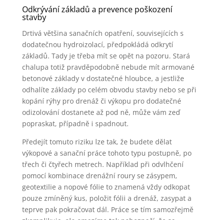
Odkrývání základů a prevence poškození
stavby
Drtivá většina sanačních opatření, souvisejících s
dodatečnou hydroizolací, předpokládá odkrytí
základů. Tady je třeba mít se opět na pozoru. Stará
chalupa totiž pravděpodobně nebude mít armované
betonové základy v dostatečné hloubce, a jestliže
odhalíte základy po celém obvodu stavby nebo se při
kopání rýhy pro drenáž či výkopu pro dodatečné
odizolování dostanete až pod ně, může vám zeď
popraskat, případně i spadnout.
Předejít tomuto riziku lze tak, že budete dělat
výkopové a sanační práce tohoto typu postupně, po
třech či čtyřech metrech. Například při odvlhčení
pomocí kombinace drenážní roury se zásypem,
geotextilie a nopové fólie to znamená vždy odkopat
pouze zmíněný kus, položit fólii a drenáž, zasypat a
teprve pak pokračovat dál. Práce se tím samozřejmě