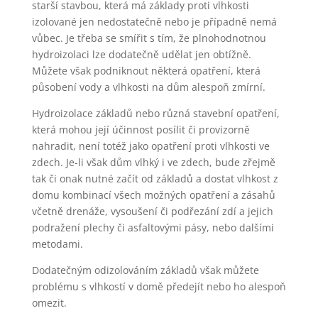
starší stavbou, která má základy proti vlhkosti
izolované jen nedostatečně nebo je případně nemá
vůbec. Je třeba se smířit s tím, že plnohodnotnou
hydroizolaci lze dodatečně udělat jen obtížně.
Můžete však podniknout některá opatření, která
působení vody a vlhkosti na dům alespoň zmírní.
Hydroizolace základů nebo různá stavební opatření,
která mohou její účinnost posílit či provizorně
nahradit, není totéž jako opatření proti vlhkosti ve
zdech. Je-li však dům vlhký i ve zdech, bude zřejmě
tak či onak nutné začít od základů a dostat vlhkost z
domu kombinací všech možných opatření a zásahů
včetně drenáže, vysoušení či podřezání zdí a jejich
podražení plechy či asfaltovými pásy, nebo dalšími
metodami.
Dodatečným odizolováním základů však můžete
problému s vlhkostí v domě předejít nebo ho alespoň
omezit.