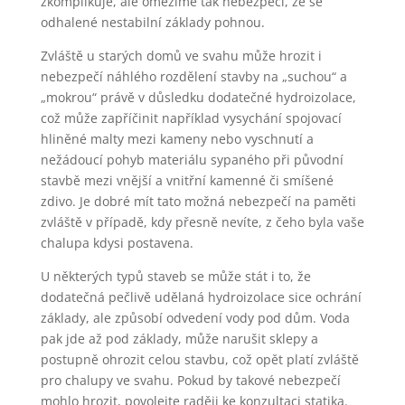
zkomplikuje, ale omezíme tak nebezpečí, že se
odhalené nestabilní základy pohnou.
Zvláště u starých domů ve svahu může hrozit i
nebezpečí náhlého rozdělení stavby na „suchou“ a
„mokrou“ právě v důsledku dodatečné hydroizolace,
což může zapříčinit například vysychání spojovací
hliněné malty mezi kameny nebo vyschnutí a
nežádoucí pohyb materiálu sypaného při původní
stavbě mezi vnější a vnitřní kamenné či smíšené
zdivo. Je dobré mít tato možná nebezpečí na paměti
zvláště v případě, kdy přesně nevíte, z čeho byla vaše
chalupa kdysi postavena.
U některých typů staveb se může stát i to, že
dodatečná pečlivě udělaná hydroizolace sice ochrání
základy, ale způsobí odvedení vody pod dům. Voda
pak jde až pod základy, může narušit sklepy a
postupně ohrozit celou stavbu, což opět platí zvláště
pro chalupy ve svahu. Pokud by takové nebezpečí
mohlo hrozit, povolejte raději ke konzultaci statika.