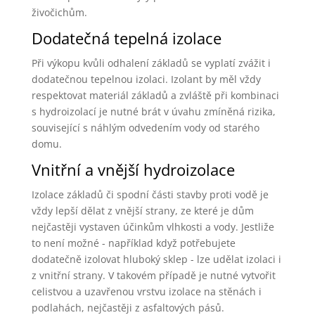
živočichům.
Dodatečná tepelná izolace
Při výkopu kvůli odhalení základů se vyplatí zvážit i
dodatečnou tepelnou izolaci. Izolant by měl vždy
respektovat materiál základů a zvláště při kombinaci
s hydroizolací je nutné brát v úvahu zmíněná rizika,
související s náhlým odvedením vody od starého
domu.
Vnitřní a vnější hydroizolace
Izolace základů či spodní části stavby proti vodě je
vždy lepší dělat z vnější strany, ze které je dům
nejčastěji vystaven účinkům vlhkosti a vody. Jestliže
to není možné - například když potřebujete
dodatečně izolovat hluboký sklep - lze udělat izolaci i
z vnitřní strany. V takovém případě je nutné vytvořit
celistvou a uzavřenou vrstvu izolace na stěnách i
podlahách, nejčastěji z asfaltových pásů.