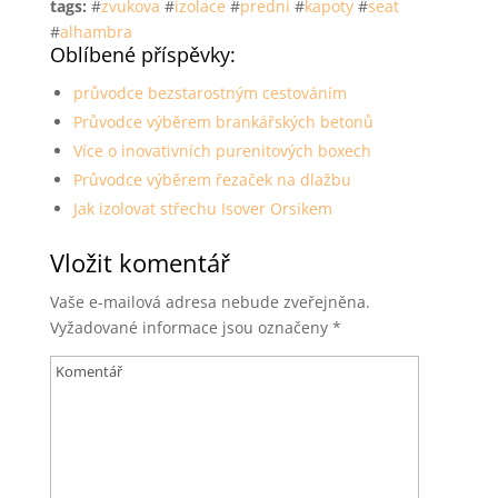
tags:
#
zvukova
#
izolace
#
predni
#
kapoty
#
seat
#
alhambra
Oblíbené příspěvky:
průvodce bezstarostným cestováním
Průvodce výběrem brankářských betonů
Více o inovativních purenitových boxech
Průvodce výběrem řezaček na dlažbu
Jak izolovat střechu Isover Orsikem
Vložit komentář
Vaše e-mailová adresa nebude zveřejněna.
Vyžadované informace jsou označeny
*