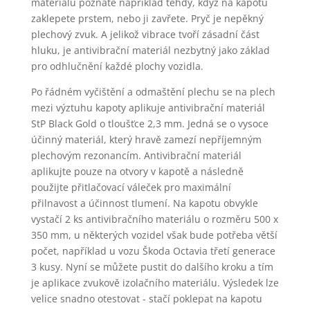
materiálu poznáte například tehdy, když na kapotu
zaklepete prstem, nebo ji zavřete. Pryč je nepěkný
plechový zvuk. A jelikož vibrace tvoří zásadní část
hluku, je antivibrační materiál nezbytný jako základ
pro odhlučnění každé plochy vozidla.
Po řádném vyčištění a odmaštění plechu se na plech
mezi výztuhu kapoty aplikuje antivibrační materiál
StP Black Gold o tloušťce 2,3 mm. Jedná se o vysoce
účinný materiál, který hravě zamezí nepříjemným
plechovým rezonancím. Antivibrační materiál
aplikujte pouze na otvory v kapotě a následně
použijte přitlačovací váleček pro maximální
přilnavost a účinnost tlumení. Na kapotu obvykle
vystačí 2 ks antivibračního materiálu o rozměru 500 x
350 mm, u některých vozidel však bude potřeba větší
počet, například u vozu Škoda Octavia třetí generace
3 kusy. Nyní se můžete pustit do dalšího kroku a tím
je aplikace zvukově izolačního materiálu. Výsledek lze
velice snadno otestovat - stačí poklepat na kapotu