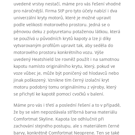
uvedené vrstvy nestačí, máme pro vás řešení vhodné
pro náročnější. Firma StP pro tyto účely nabízí i dva
univerzální kryty motorů, které je možné upravit
podle velikosti motorového prostoru. Jedná se o
pěnovou deku z polyuretanu potaženou látkou, která
se používá u původních krytů kapoty a lze ji díky
vytvarovaným profilům upravit tak, aby seděla do
motorového prostoru konkrétního vozu. Výše
uvedený Heatshield lze rovněž použít i na samotnou
kapotu namísto originálního krytu, který, pokud ve
voze vůbec je, může být poničený od hlodavců nebo
jinak poškozený. Vznikne tím černý izolační kryt
motoru podobný tomu originálnímu z výroby, který
se přichytí ke kapotě pomocí cvočků v balení.
Máme pro vás i třetí a poslední řešení a to v případě,
že by se vám nepozdávala stříbrná barva materiálu
Comfortmat Skyline. Kapota lze odhlučnit při
zachování stejného postupu, ale s materiálem černé
barvy, konkrétně Comfortmat Neoprene. Ten se také