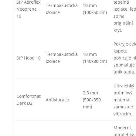
StP Aeroflex
tepelná
Termoakustická
10 mm
Neoprene
izolace, lep
izolace
(100x50 cm)
10
se na
originální
kryt.
Pokryje ce
kapotu,
Termoakustická
10 mm
StP Hood 10
pohlcuje h
izolace
(140x80 cm)
zpomaluje
únik tepla.
Ultralehký
2,3 mm
prémiový
Comfortmat
Antivibrace
(500x350
materiál,
Dark D2
mm)
zamezuje
vibracím.
Moderní,
ultralehký,