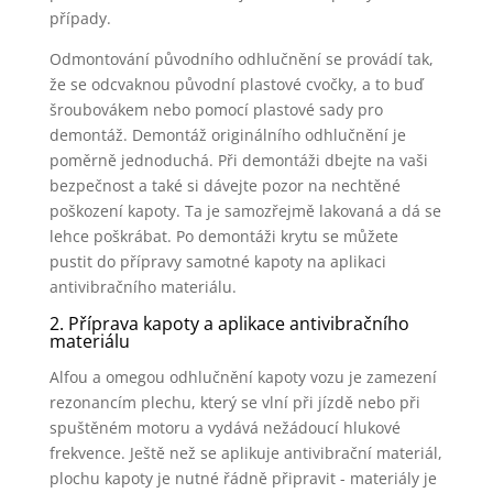
případy.
Odmontování původního odhlučnění se provádí tak,
že se odcvaknou původní plastové cvočky, a to buď
šroubovákem nebo pomocí plastové sady pro
demontáž. Demontáž originálního odhlučnění je
poměrně jednoduchá. Při demontáži dbejte na vaši
bezpečnost a také si dávejte pozor na nechtěné
poškození kapoty. Ta je samozřejmě lakovaná a dá se
lehce poškrábat. Po demontáži krytu se můžete
pustit do přípravy samotné kapoty na aplikaci
antivibračního materiálu.
2. Příprava kapoty a aplikace antivibračního
materiálu
Alfou a omegou odhlučnění kapoty vozu je zamezení
rezonancím plechu, který se vlní při jízdě nebo při
spuštěném motoru a vydává nežádoucí hlukové
frekvence. Ještě než se aplikuje antivibrační materiál,
plochu kapoty je nutné řádně připravit - materiály je