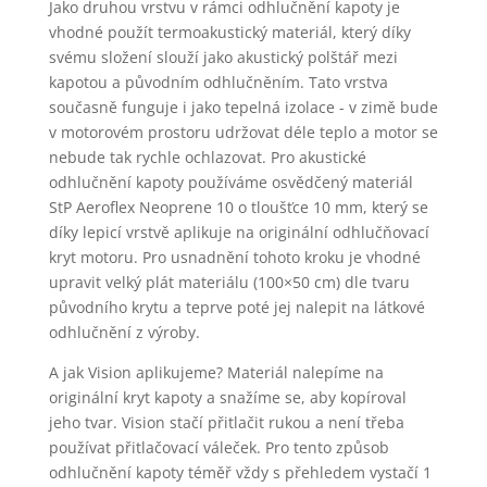
Jako druhou vrstvu v rámci odhlučnění kapoty je
vhodné použít termoakustický materiál, který díky
svému složení slouží jako akustický polštář mezi
kapotou a původním odhlučněním. Tato vrstva
současně funguje i jako tepelná izolace - v zimě bude
v motorovém prostoru udržovat déle teplo a motor se
nebude tak rychle ochlazovat. Pro akustické
odhlučnění kapoty používáme osvědčený materiál
StP Aeroflex Neoprene 10 o tloušťce 10 mm, který se
díky lepicí vrstvě aplikuje na originální odhlučňovací
kryt motoru. Pro usnadnění tohoto kroku je vhodné
upravit velký plát materiálu (100×50 cm) dle tvaru
původního krytu a teprve poté jej nalepit na látkové
odhlučnění z výroby.
A jak Vision aplikujeme? Materiál nalepíme na
originální kryt kapoty a snažíme se, aby kopíroval
jeho tvar. Vision stačí přitlačit rukou a není třeba
používat přitlačovací váleček. Pro tento způsob
odhlučnění kapoty téměř vždy s přehledem vystačí 1