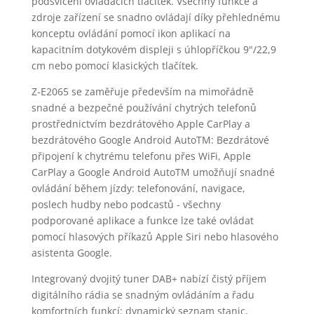
podsvícení ovládacích tlačítek. Všechny funkce a
zdroje zařízení se snadno ovládají díky přehlednému
konceptu ovládání pomocí ikon aplikací na
kapacitním dotykovém displeji s úhlopříčkou 9"/22,9
cm nebo pomocí klasických tlačítek.
Z-E2065 se zaměřuje především na mimořádně
snadné a bezpečné používání chytrých telefonů
prostřednictvím bezdrátového Apple CarPlay a
bezdrátového Google Android AutoTM: Bezdrátové
připojení k chytrému telefonu přes WiFi, Apple
CarPlay a Google Android AutoTM umožňují snadné
ovládání během jízdy: telefonování, navigace,
poslech hudby nebo podcastů - všechny
podporované aplikace a funkce lze také ovládat
pomocí hlasových příkazů Apple Siri nebo hlasového
asistenta Google.
Integrovaný dvojitý tuner DAB+ nabízí čistý příjem
digitálního rádia se snadným ovládáním a řadu
komfortních funkcí: dynamický seznam stanic,