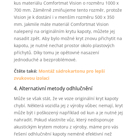
kus materiálu Comfortmat Vision o rozměru 1000 x
700 mm. Záměrně zmiňujeme tento rozměr, protože
Vision je k dostání i v menším rozměru 500 x 350
mm. Jakmile máte materiál Comfortmat Vision
nalepený na originálním krytu kapoty, můžete jej
nasadit zpět. Aby bylo možné kryt znovu přichytit na
kapotu, je nutné nechat prostor okolo plastových
příchytů. Díky tomu je opětovné nasazení
jednoduché a bezproblémové.
Čtěte také:
Montáž sádrokartonu pro lepší
zvukovou izolaci
4. Alternativní metody odhlučnění
Může se však stát, že ve voze originální kryt kapoty
chybí. Některá vozidla jej z výroby vůbec nemají, kryt
může být i poškozený například od kun a je nutné jej
nahradit. Pokud vlastníte vůz, který nedisponuje
akustickým krytem motoru z výroby, máme pro vás
řešení odhlučnění kapoty neméně efektivní než