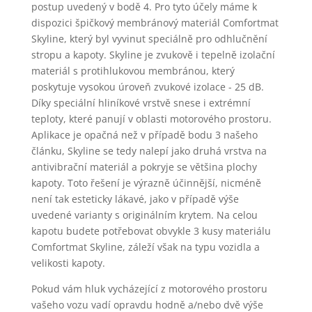
postup uvedený v bodě 4. Pro tyto účely máme k
dispozici špičkový membránový materiál Comfortmat
Skyline, který byl vyvinut speciálně pro odhlučnění
stropu a kapoty. Skyline je zvukově i tepelně izolační
materiál s protihlukovou membránou, který
poskytuje vysokou úroveň zvukové izolace - 25 dB.
Díky speciální hliníkové vrstvě snese i extrémní
teploty, které panují v oblasti motorového prostoru.
Aplikace je opačná než v případě bodu 3 našeho
článku, Skyline se tedy nalepí jako druhá vrstva na
antivibrační materiál a pokryje se většina plochy
kapoty. Toto řešení je výrazně účinnější, nicméně
není tak esteticky lákavé, jako v případě výše
uvedené varianty s originálním krytem. Na celou
kapotu budete potřebovat obvykle 3 kusy materiálu
Comfortmat Skyline, záleží však na typu vozidla a
velikosti kapoty.
Pokud vám hluk vycházející z motorového prostoru
vašeho vozu vadí opravdu hodně a/nebo dvě výše