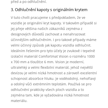
před a po odhlučnění.
3. Odhlučnění kapoty s originálním krytem
V tuto chvíli pracujeme s předpokladem, že ve
vozidle je originální kryt kapoty. V takovém případě si
jej přeje většina našich zákazníků zejména z
designových důvodů zachovat a nenahrazovat
účinnějším odhlučněním. I pro takové případy máme
velmi účinný způsob jak kapotu vozidla odhlučnit.
Ideálním řešením pro tyto účely je zvukově i tepelně
izolační materiál Comfortmat Vision o rozměru 1000
x 700 mm a tloušťce 6 mm. Vision je moderní,
ultralehký a velmi flexibilní materiál, jehož největší
devízou je velmi nízká hmotnost a zároveň excelentní
schopnost absorbce hluku. Je voděodolný, nehořlavý
a odolný vůči extrémním teplotám. Používá se pro
odhlučnění prakticky všech ploch vozidla a to
zejména tam, kde je vyžadována nízká hmotnost
materiálu.