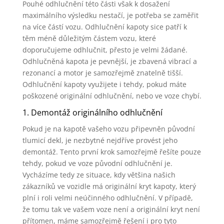
Pouhé odhlučnění této části však k dosažení
maximálního výsledku nestačí, je potřeba se zaměřit
na více částí vozu. Odhlučnění kapoty sice patří k
těm méně důležitým částem vozu, které
doporučujeme odhlučnit, přesto je velmi žádané.
Odhlučněná kapota je pevnější, je zbavená vibrací a
rezonancí a motor je samozřejmě znatelně tišší.
Odhlučnění kapoty využijete i tehdy, pokud máte
poškozené originální odhlučnění, nebo ve voze chybí.
1. Demontáž originálního odhlučnění
Pokud je na kapotě vašeho vozu připevněn původní
tlumicí dekl, je nezbytné nejdříve provést jeho
demontáž. Tento první krok samozřejmě řešíte pouze
tehdy, pokud ve voze původní odhlučnění je.
Vycházíme tedy ze situace, kdy většina našich
zákazníků ve vozidle má originální kryt kapoty, který
plní i roli velmi neúčinného odhlučnění. V případě,
že tomu tak ve vašem voze není a originální kryt není
přítomen, máme samozřejmě řešení i pro tyto