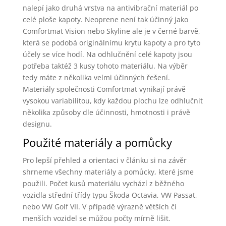
nalepí jako druhá vrstva na antivibrační materiál po
celé ploše kapoty. Neoprene není tak účinný jako
Comfortmat Vision nebo Skyline ale je v černé barvě,
která se podobá originálnímu krytu kapoty a pro tyto
účely se více hodí. Na odhlučnění celé kapoty jsou
potřeba taktéž 3 kusy tohoto materiálu. Na výběr
tedy máte z několika velmi účinných řešení.
Materiály společnosti Comfortmat vynikají právě
vysokou variabilitou, kdy každou plochu lze odhlučnit
několika způsoby dle účinnosti, hmotnosti i právě
designu.
Použité materiály a pomůcky
Pro lepší přehled a orientaci v článku si na závěr
shrneme všechny materiály a pomůcky, které jsme
použili. Počet kusů materiálu vychází z běžného
vozidla střední třídy typu Škoda Octavia, VW Passat,
nebo VW Golf VII. V případě výrazně větších či
menších vozidel se můžou počty mírně lišit.