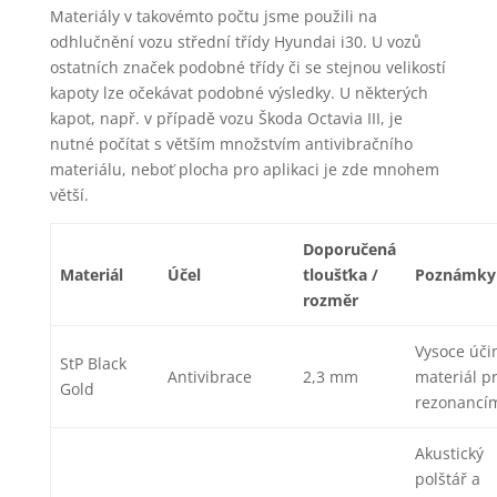
Materiály v takovémto počtu jsme použili na
odhlučnění vozu střední třídy Hyundai i30. U vozů
ostatních značek podobné třídy či se stejnou velikostí
kapoty lze očekávat podobné výsledky. U některých
kapot, např. v případě vozu Škoda Octavia III, je
nutné počítat s větším množstvím antivibračního
materiálu, neboť plocha pro aplikaci je zde mnohem
větší.
Doporučená
Materiál
Účel
tloušťka /
Poznámky
rozměr
Vysoce úči
StP Black
Antivibrace
2,3 mm
materiál pr
Gold
rezonancí
Akustický
polštář a