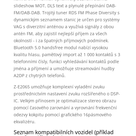
slideshow MOT, DLS text a plynulé přepínání DAB-
FM/DAB-DAB. Trojitý tuner RDS FM Phase Diversity s
dynamickým seznamem stanic je určen pro systémy
VAG s diverzitní anténou a využívá signály z obou
antén FM, aby zajistil nejlepší příjem za všech
okolností - i za špatných příjmových podmínek.
Bluetooth 5.0 handsfree modul nabízí vysokou
kvalitu hlasu, paměťový import až 1 000 kontaktů s 3
telefonními čísly, funkci vyhledávání kontaktů podle
jména a příjmení a umožňuje streamování hudby
A2DP z chytrých telefonů.
Z-E2065 umožňuje komplexní vyladění zvuku
prostřednictvím nastavení zvuku rozšířeného o DSP-
IC. Velkým přínosem je optimalizace stereo obrazu
pomocí časového zarovnání a vyrovnání frekvenční
odezvy kokpitu pomocí grafického 16pásmového
ekvalizéru.
Seznam kompatibilních vozidel (příklad