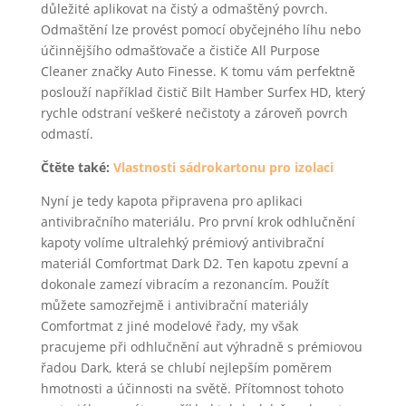
důležité aplikovat na čistý a odmaštěný povrch.
Odmaštění lze provést pomocí obyčejného líhu nebo
účinnějšího odmašťovače a čističe All Purpose
Cleaner značky Auto Finesse. K tomu vám perfektně
poslouží například čistič Bilt Hamber Surfex HD, který
rychle odstraní veškeré nečistoty a zároveň povrch
odmastí.
Čtěte také:
Vlastnosti sádrokartonu pro izolaci
Nyní je tedy kapota připravena pro aplikaci
antivibračního materiálu. Pro první krok odhlučnění
kapoty volíme ultralehký prémiový antivibrační
materiál Comfortmat Dark D2. Ten kapotu zpevní a
dokonale zamezí vibracím a rezonancím. Použít
můžete samozřejmě i antivibrační materiály
Comfortmat z jiné modelové řady, my však
pracujeme při odhlučnění aut výhradně s prémiovou
řadou Dark, která se chlubí nejlepším poměrem
hmotnosti a účinnosti na světě. Přítomnost tohoto