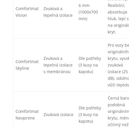
6 mm
flexibilní,
Comfortmat
Zvuková a
(1000x700
absorbuje
Vision
tepelná izolace
mm)
hluk, lepí 
na originál
kryt.
Pro vozy b
originální
Zvuková a
Dle potřeby
krytu, vyso
Comfortmat
tepelná izolace
(3 kusy na
zvuková
Skyline
s membránou
kapotu)
izolace (25
dB), odoln
vůči teplo
Černá barv
podobná
Dle potřeby
Comfortmat
originální
Zvuková izolace
(3 kusy na
Neoprene
krytu, mén
kapotu)
účinný než