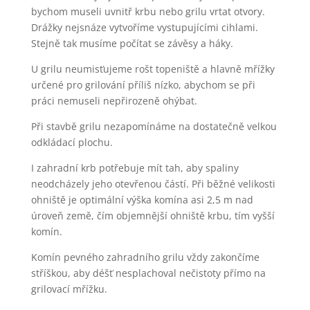
bychom museli uvnitř krbu nebo grilu vrtat otvory.
Drážky nejsnáze vytvoříme vystupujícími cihlami.
Stejně tak musíme počítat se závěsy a háky.
U grilu neumisťujeme rošt topeniště a hlavně mřížky
určené pro grilování příliš nízko, abychom se při
práci nemuseli nepřirozeně ohýbat.
Při stavbě grilu nezapomínáme na dostatečně velkou
odkládací plochu.
I zahradní krb potřebuje mít tah, aby spaliny
neodcházely jeho otevřenou částí. Při běžné velikosti
ohniště je optimální výška komína asi 2,5 m nad
úroveň země, čím objemnější ohniště krbu, tím vyšší
komín.
Komín pevného zahradního grilu vždy zakončíme
stříškou, aby déšť nesplachoval nečistoty přímo na
grilovací mřížku.