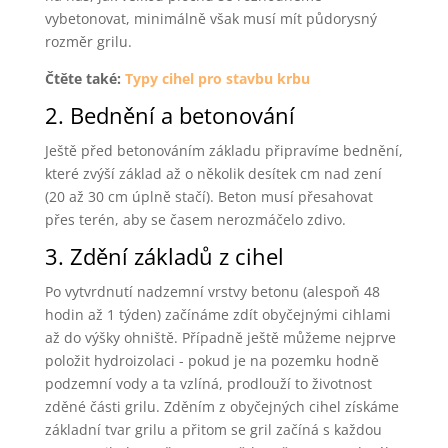
vybetonovat, minimálně však musí mít půdorysný
rozměr grilu.
Čtěte také:
Typy cihel pro stavbu krbu
2. Bednění a betonování
Ještě před betonováním základu připravíme bednění,
které zvýší základ až o několik desítek cm nad zení
(20 až 30 cm úplně stačí). Beton musí přesahovat
přes terén, aby se časem nerozmáčelo zdivo.
3. Zdění základů z cihel
Po vytvrdnutí nadzemní vrstvy betonu (alespoň 48
hodin až 1 týden) začínáme zdít obyčejnými cihlami
až do výšky ohniště. Případně ještě můžeme nejprve
položit hydroizolaci - pokud je na pozemku hodně
podzemní vody a ta vzlíná, prodlouží to životnost
zděné části grilu. Zděním z obyčejných cihel získáme
základní tvar grilu a přitom se gril začíná s každou