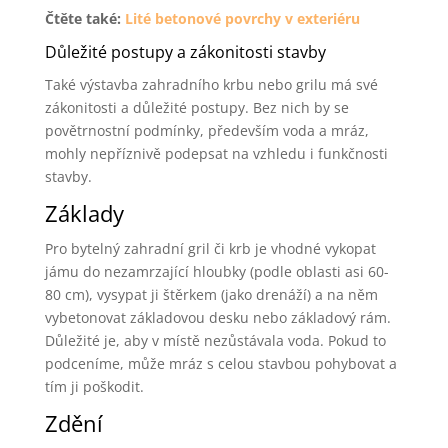
Čtěte také:
Lité betonové povrchy v exteriéru
Důležité postupy a zákonitosti stavby
Také výstavba zahradního krbu nebo grilu má své
zákonitosti a důležité postupy. Bez nich by se
povětrnostní podmínky, především voda a mráz,
mohly nepříznivě podepsat na vzhledu i funkčnosti
stavby.
Základy
Pro bytelný zahradní gril či krb je vhodné vykopat
jámu do nezamrzající hloubky (podle oblasti asi 60-
80 cm), vysypat ji štěrkem (jako drenáží) a na něm
vybetonovat základovou desku nebo základový rám.
Důležité je, aby v místě nezůstávala voda. Pokud to
podceníme, může mráz s celou stavbou pohybovat a
tím ji poškodit.
Zdění