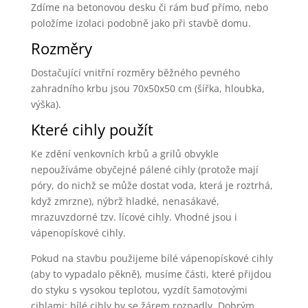
Zdíme na betonovou desku či rám buď přímo, nebo
položíme izolaci podobně jako při stavbě domu.
Rozměry
Dostačující vnitřní rozměry běžného pevného
zahradního krbu jsou 70x50x50 cm (šířka, hloubka,
výška).
Které cihly použít
Ke zdění venkovních krbů a grilů obvykle
nepoužíváme obyčejné pálené cihly (protože mají
póry, do nichž se může dostat voda, která je roztrhá,
když zmrzne), nýbrž hladké, nenasákavé,
mrazuvzdorné tzv. lícové cihly. Vhodné jsou i
vápenopískové cihly.
Pokud na stavbu použijeme bílé vápenopískové cihly
(aby to vypadalo pěkně), musíme části, které přijdou
do styku s vysokou teplotou, vyzdít šamotovými
cihlami; bílé cihly by se žárem rozpadly. Dobrým