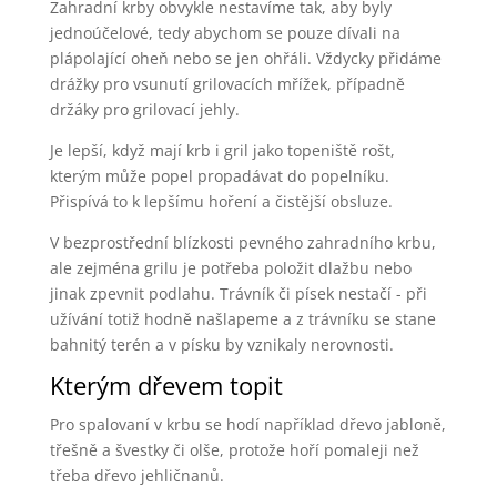
Zahradní krby obvykle nestavíme tak, aby byly
jednoúčelové, tedy abychom se pouze dívali na
plápolající oheň nebo se jen ohřáli. Vždycky přidáme
drážky pro vsunutí grilovacích mřížek, případně
držáky pro grilovací jehly.
Je lepší, když mají krb i gril jako topeniště rošt,
kterým může popel propadávat do popelníku.
Přispívá to k lepšímu hoření a čistější obsluze.
V bezprostřední blízkosti pevného zahradního krbu,
ale zejména grilu je potřeba položit dlažbu nebo
jinak zpevnit podlahu. Trávník či písek nestačí - při
užívání totiž hodně našlapeme a z trávníku se stane
bahnitý terén a v písku by vznikaly nerovnosti.
Kterým dřevem topit
Pro spalovaní v krbu se hodí například dřevo jabloně,
třešně a švestky či olše, protože hoří pomaleji než
třeba dřevo jehličnanů.