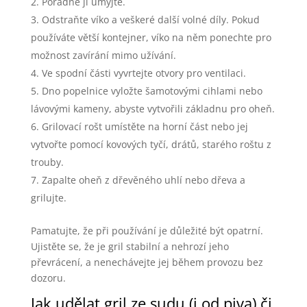
Pořádně ji umyjte.
Odstraňte víko a veškeré další volné díly. Pokud
používáte větší kontejner, víko na něm ponechte pro
možnost zavírání mimo užívání.
Ve spodní části vyvrtejte otvory pro ventilaci.
Dno popelnice vyložte šamotovými cihlami nebo
lávovými kameny, abyste vytvořili základnu pro oheň.
Grilovací rošt umístěte na horní část nebo jej
vytvořte pomocí kovových tyčí, drátů, starého roštu z
trouby.
Zapalte oheň z dřevěného uhlí nebo dřeva a
grilujte.
Pamatujte, že při používání je důležité být opatrní.
Ujistěte se, že je gril stabilní a nehrozí jeho
převrácení, a nenechávejte jej během provozu bez
dozoru.
Jak udělat gril ze sudu (i od piva) či