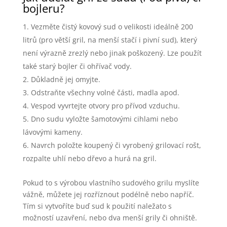
bojleru?
Vezměte čistý kovový sud o velikosti ideálně 200
litrů (pro větší gril, na menší stačí i pivní sud), který
není výrazně zrezlý nebo jinak poškozený. Lze použít
také starý bojler či ohřívač vody.
Důkladně jej omyjte.
Odstraňte všechny volné části, madla apod.
Vespod vyvrtejte otvory pro přívod vzduchu.
Dno sudu vyložte šamotovými cihlami nebo
lávovými kameny.
Navrch položte koupený či vyrobený grilovací rošt,
rozpalte uhlí nebo dřevo a hurá na gril.
Pokud to s výrobou vlastního sudového grilu myslíte
vážně, můžete jej rozříznout podélně nebo napříč.
Tím si vytvoříte buď sud k použití naležato s
možností uzavření, nebo dva menší grily či ohniště.