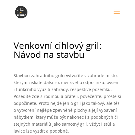
Venkovní cihlový gril:
Návod na stavbu
Stavbou zahradního grilu vytvoříte v zahradě místo,
kterým získáte další rozměr svého odpočinku, ovšem
i funkčního využití zahrady, respektive pozemku.
Posedíte zde s rodinou a přáteli, povečeříte, prostě si
odpočinete. Proto nejde jen o gril jako takový, ale též
o vytvoření nejlépe zpevněné plochy a její vybavení
nábytkem, který může být nakonec i z podobných či
stejných materiálů jako samotný gril. Vždyť i stůl a
lavice lze vyzdít a podobně.