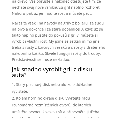
na dřevo. Vše obruste a nakonec otestujete tím, že
necháte svůj nově vzniknuvší gril naplno rozhořet.
Nahoru pak už jen hodíte rošt a můžete péct.
Narazíte však i na návody na grily z bojleru, ze sudu
na pivo a dokonce i ze staré popelnice! A když už se
takto naplno pustíte do pokusů s grily, můžete si
vyrobit i vlastní rošt. My jsme se setkali mimo jiné
třeba s rošty z kovových věšáků a s rošty z drátěného
nákupního košíku. Skvěle fungují i rošty do trouby.
Představivosti se meze nekladou.
Jak snadno vyrobit gril z disku
auta?
Starý plechový disk nebo alu kolo důkladně
vyčistěte.
Kolem horního okraje disku vyvrtejte řadu
rovnoměrně rozmístěných otvorů, do kterých
umístěte pevnou kovovou síť a připevněte ji třeba