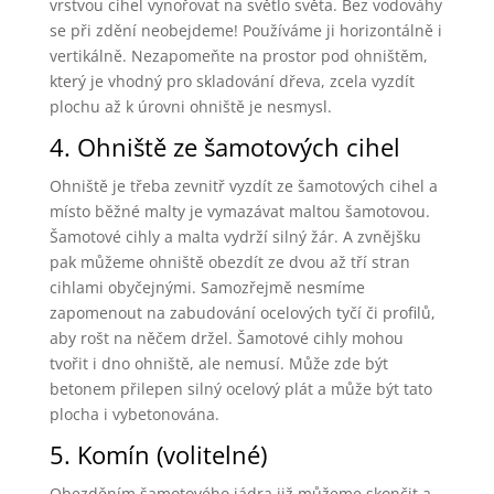
vrstvou cihel vynořovat na světlo světa. Bez vodováhy
se při zdění neobejdeme! Používáme ji horizontálně i
vertikálně. Nezapomeňte na prostor pod ohništěm,
který je vhodný pro skladování dřeva, zcela vyzdít
plochu až k úrovni ohniště je nesmysl.
4. Ohniště ze šamotových cihel
Ohniště je třeba zevnitř vyzdít ze šamotových cihel a
místo běžné malty je vymazávat maltou šamotovou.
Šamotové cihly a malta vydrží silný žár. A zvnějšku
pak můžeme ohniště obezdít ze dvou až tří stran
cihlami obyčejnými. Samozřejmě nesmíme
zapomenout na zabudování ocelových tyčí či profilů,
aby rošt na něčem držel. Šamotové cihly mohou
tvořit i dno ohniště, ale nemusí. Může zde být
betonem přilepen silný ocelový plát a může být tato
plocha i vybetonována.
5. Komín (volitelné)
Obezděním šamotového jádra již můžeme skončit a