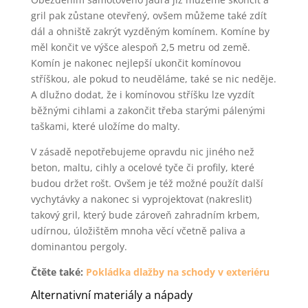
gril pak zůstane otevřený, ovšem můžeme také zdít
dál a ohniště zakrýt vyzděným komínem. Komíne by
měl končit ve výšce alespoň 2,5 metru od země.
Komín je nakonec nejlepší ukončit komínovou
stříškou, ale pokud to neuděláme, také se nic neděje.
A dlužno dodat, že i komínovou stříšku lze vyzdít
běžnými cihlami a zakončit třeba starými pálenými
taškami, které uložíme do malty.
V zásadě nepotřebujeme opravdu nic jiného než
beton, maltu, cihly a ocelové tyče či profily, které
budou držet rošt. Ovšem je též možné použít další
vychytávky a nakonec si vyprojektovat (nakreslit)
takový gril, který bude zároveň zahradním krbem,
udírnou, úložištěm mnoha věcí včetně paliva a
dominantou pergoly.
Čtěte také:
Pokládka dlažby na schody v exteriéru
Alternativní materiály a nápady