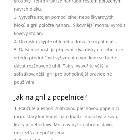
šroubky. Tento krok lze nahradit roštem položeným
navrch disku.
Vytvořte stojan pomocí cihel nebo škvárových
bloků a gril položte nahoru. Šikovnější mohou vyrobit
kovový stojan.
Do disku vsypte uhlí nebo dřevo a rozpalte jej.
Další možností je připevnit dva disky na sebe a ve
středu přední části vyříznout otvor, kam se bude
dávat rozžhavené uhlí. Tak si vytvoříte větší a
sofistikovanější gril pro pohodlnější pravidelné
používání.
Jak na gril z popelnice?
Použijte alespoň 70litrovou plechovou popelnici
(příp. starý kontejner na odpad) - musí být z kovu,
který je nehořlavý. Měla by být v dobrém stavu,
nezrezlá a nepoškozená.