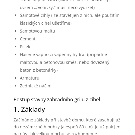
ovšem „zvonivky,“ musí něco vydržet)
Šamotové cihly (lze stavět jen z nich, ale použitím
klasických cihel ušetříme)
Šamotovou maltu
Cement
Písek
Hašené vápno či vápenný hydrát (případně
maltovou a betonovou směs, nebo dovezený
beton z betonárky)
Armaturu
Zednické náčiní
Postup stavby zahradního grilu z cihel
1. Základy
Začínáme základy při stavbě domu, které zasahují až
do nezámrzné hloubky (alespoň 80 cm). Je už pak jen
na nás, jak velkou plochu se rozhodneme