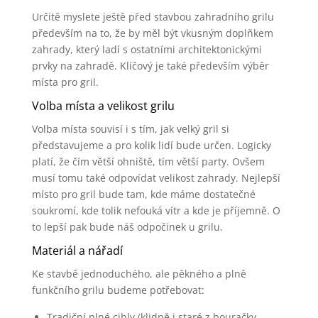
Určitě myslete ještě před stavbou zahradního grilu
především na to, že by měl být vkusným doplňkem
zahrady, který ladí s ostatními architektonickými
prvky na zahradě. Klíčový je také především výběr
místa pro gril.
Volba místa a velikost grilu
Volba místa souvisí i s tím, jak velký gril si
představujeme a pro kolik lidí bude určen. Logicky
platí, že čím větší ohniště, tím větší party. Ovšem
musí tomu také odpovídat velikost zahrady. Nejlepší
místo pro gril bude tam, kde máme dostatečné
soukromí, kde tolik nefouká vítr a kde je příjemně. O
to lepší pak bude náš odpočinek u grilu.
Materiál a nářadí
Ke stavbě jednoduchého, ale pěkného a plně
funkčního grilu budeme potřebovat:
Tradiční plné cihly (klidně i staré z bouračky,