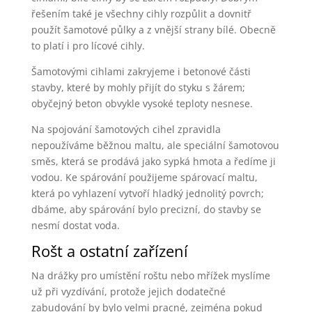
řešením také je všechny cihly rozpůlit a dovnitř
použít šamotové půlky a z vnější strany bílé. Obecně
to platí i pro lícové cihly.
Šamotovými cihlami zakryjeme i betonové části
stavby, které by mohly přijít do styku s žárem;
obyčejný beton obvykle vysoké teploty nesnese.
Na spojování šamotových cihel zpravidla
nepoužíváme běžnou maltu, ale speciální šamotovou
směs, která se prodává jako sypká hmota a ředíme ji
vodou. Ke spárování použijeme spárovací maltu,
která po vyhlazení vytvoří hladký jednolitý povrch;
dbáme, aby spárování bylo precizní, do stavby se
nesmí dostat voda.
Rošt a ostatní zařízení
Na drážky pro umístění roštu nebo mřížek myslíme
už při vyzdívání, protože jejich dodatečné
zabudování by bylo velmi pracné, zejména pokud