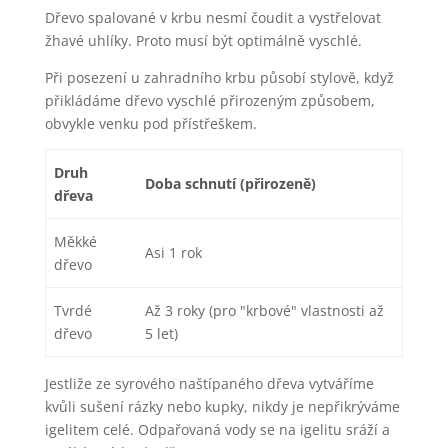
Dřevo spalované v krbu nesmí čoudit a vystřelovat
žhavé uhlíky. Proto musí být optimálně vyschlé.
Při posezení u zahradního krbu působí stylově, když
přikládáme dřevo vyschlé přirozeným způsobem,
obvykle venku pod přístřeškem.
Druh
Doba schnutí (přirozeně)
dřeva
Měkké
Asi 1 rok
dřevo
Tvrdé
Až 3 roky (pro "krbové" vlastnosti až
dřevo
5 let)
Jestliže ze syrového naštípaného dřeva vytváříme
kvůli sušení rázky nebo kupky, nikdy je nepřikrýváme
igelitem celé. Odpařovaná vody se na igelitu sráží a