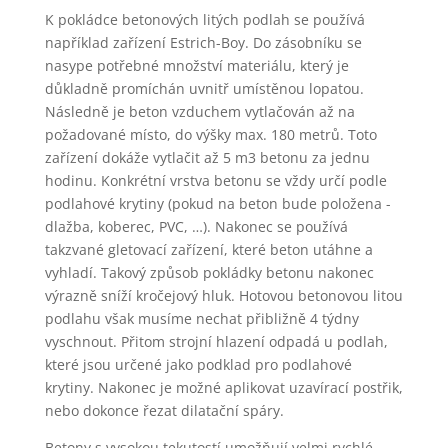
K pokládce betonových litých podlah se používá
například zařízení Estrich-Boy. Do zásobníku se
nasype potřebné množství materiálu, který je
důkladně promíchán uvnitř umístěnou lopatou.
Následně je beton vzduchem vytlačován až na
požadované místo, do výšky max. 180 metrů. Toto
zařízení dokáže vytlačit až 5 m3 betonu za jednu
hodinu. Konkrétní vrstva betonu se vždy určí podle
podlahové krytiny (pokud na beton bude položena -
dlažba, koberec, PVC, …). Nakonec se používá
takzvané gletovací zařízení, které beton utáhne a
vyhladí. Takový způsob pokládky betonu nakonec
výrazně sníží kročejový hluk. Hotovou betonovou litou
podlahu však musíme nechat přibližně 4 týdny
vyschnout. Přitom strojní hlazení odpadá u podlah,
které jsou určené jako podklad pro podlahové
krytiny. Nakonec je možné aplikovat uzavírací postřik,
nebo dokonce řezat dilatační spáry.
Betony s vysokou tekutostí umožňují velmi rychlé