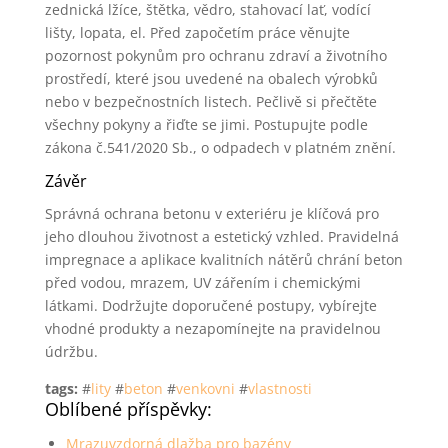
zednická lžíce, štětka, vědro, stahovací lať, vodící
lišty, lopata, el. Před započetím práce věnujte
pozornost pokynům pro ochranu zdraví a životního
prostředí, které jsou uvedené na obalech výrobků
nebo v bezpečnostních listech. Pečlivě si přečtěte
všechny pokyny a řiďte se jimi. Postupujte podle
zákona č.541/2020 Sb., o odpadech v platném znění.
Závěr
Správná ochrana betonu v exteriéru je klíčová pro
jeho dlouhou životnost a estetický vzhled. Pravidelná
impregnace a aplikace kvalitních nátěrů chrání beton
před vodou, mrazem, UV zářením i chemickými
látkami. Dodržujte doporučené postupy, vybírejte
vhodné produkty a nezapomínejte na pravidelnou
údržbu.
tags:
#
lity
#
beton
#
venkovni
#
vlastnosti
Oblíbené příspěvky:
Mrazuvzdorná dlažba pro bazény