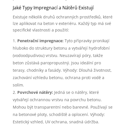
Jaké Typy Impregnací a Nátěrů Existují
Existuje několik druhů ochranných prostředků, které
lze aplikovat na beton v exteriéru. Každý typ má své
specifické vlastnosti a použití:
Penetrační impregnace:
Tyto přípravky pronikají
hluboko do struktury betonu a vytvářejí hydrofobní
(vodoodpudivou) vrstvu. Neuzavírají póry, takže
beton zůstává paropropustný. Jsou ideální pro
terasy, chodníky a fasády. Výhody: Dlouhá životnost,
zachování vzhledu betonu, ochrana proti vodě a
solím.
Povrchové nátěry:
Jedná se o nátěry, které
vytvářejí ochrannou vrstvu na povrchu betonu.
Mohou být transparentní nebo barevné. Používají se
na betonové ploty, schodiště a oplocení. Výhody:
Estetický vzhled, UV ochrana, snadná údržba.