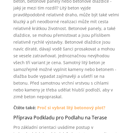
beton, betonové panely nebo betonové dlaždice -
jaký je mezi tím rozdíl? Litý beton vyjde
pravděpodobně relativně draho, může být také velmi
kluzký a při neodborné realizaci může mít cesta
relativně krátkou životnost. Betonové panely, a také
dlaždice, se mohou přemisťovat a jsou příslibem
relativně rychlé výstavby. Betonové dlaždice jsou
navíc díraté, dávají vodě šanci prosakovat a mohou
se vesele zatravňovat. Jednoznačnou nevýhodou
všech tří variant je cena. Samotný litý beton je
samozřejmě možné vyplnit kameny nebo betonem -
dlažba bude vypadat zajímavěji a ušetří se na
betonu. Před samotnou vrchní vrstvou s cihlami
nebo kameny je třeba udělat hlubší podloží, aby v
zimě beton nepopraskal.
Čtěte také:
Proč si vybrat litý betonový plot?
Příprava Podkladu pro Podlahu na Terase
Pro základní orientaci uvádíme postup v