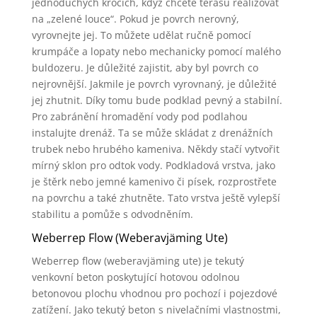
jednoduchých krocích, když chcete terasu realizovat
na „zelené louce“. Pokud je povrch nerovný,
vyrovnejte jej. To můžete udělat ručně pomocí
krumpáče a lopaty nebo mechanicky pomocí malého
buldozeru. Je důležité zajistit, aby byl povrch co
nejrovnější. Jakmile je povrch vyrovnaný, je důležité
jej zhutnit. Díky tomu bude podklad pevný a stabilní.
Pro zabránění hromadění vody pod podlahou
instalujte drenáž. Ta se může skládat z drenážních
trubek nebo hrubého kameniva. Někdy stačí vytvořit
mírný sklon pro odtok vody. Podkladová vrstva, jako
je štěrk nebo jemné kamenivo či písek, rozprostřete
na povrchu a také zhutněte. Tato vrstva ještě vylepší
stabilitu a pomůže s odvodněním.
Weberrep Flow (Weberavjäming Ute)
Weberrep flow (weberavjäming ute) je tekutý
venkovní beton poskytující hotovou odolnou
betonovou plochu vhodnou pro pochozí i pojezdové
zatížení. Jako tekutý beton s nivelačními vlastnostmi,