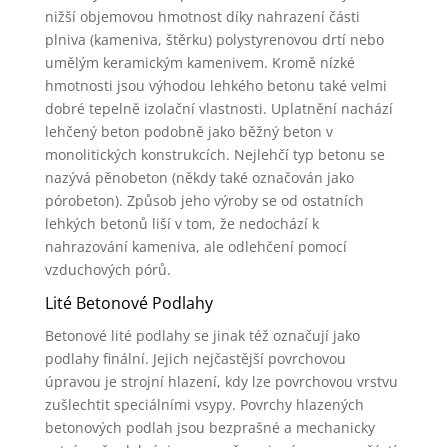
nižší objemovou hmotnost díky nahrazení části
plniva (kameniva, štěrku) polystyrenovou drtí nebo
umělým keramickým kamenivem. Kromě nízké
hmotnosti jsou výhodou lehkého betonu také velmi
dobré tepelně izolační vlastnosti. Uplatnění nachází
lehčený beton podobně jako běžný beton v
monolitických konstrukcích. Nejlehčí typ betonu se
nazývá pěnobeton (někdy také označován jako
pórobeton). Způsob jeho výroby se od ostatních
lehkých betonů liší v tom, že nedochází k
nahrazování kameniva, ale odlehčení pomocí
vzduchových pórů.
Lité Betonové Podlahy
Betonové lité podlahy se jinak též označují jako
podlahy finální. Jejich nejčastější povrchovou
úpravou je strojní hlazení, kdy lze povrchovou vrstvu
zušlechtit speciálními vsypy. Povrchy hlazených
betonových podlah jsou bezprašné a mechanicky