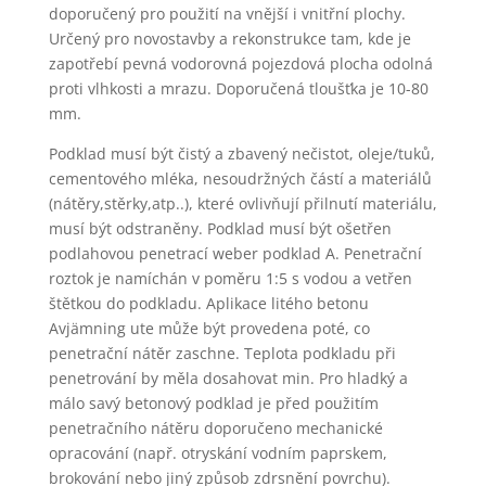
doporučený pro použití na vnější i vnitřní plochy.
Určený pro novostavby a rekonstrukce tam, kde je
zapotřebí pevná vodorovná pojezdová plocha odolná
proti vlhkosti a mrazu. Doporučená tloušťka je 10-80
mm.
Podklad musí být čistý a zbavený nečistot, oleje/tuků,
cementového mléka, nesoudržných částí a materiálů
(nátěry,stěrky,atp..), které ovlivňují přilnutí materiálu,
musí být odstraněny. Podklad musí být ošetřen
podlahovou penetrací weber podklad A. Penetrační
roztok je namíchán v poměru 1:5 s vodou a vetřen
štětkou do podkladu. Aplikace litého betonu
Avjämning ute může být provedena poté, co
penetrační nátěr zaschne. Teplota podkladu při
penetrování by měla dosahovat min. Pro hladký a
málo savý betonový podklad je před použitím
penetračního nátěru doporučeno mechanické
opracování (např. otryskání vodním paprskem,
brokování nebo jiný způsob zdrsnění povrchu).