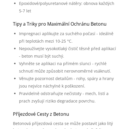
Epoxidové/polyuretanové nátěry: obnova každých
5-7 let
Tipy a Triky pro Maximální Ochránu Betonu
Impregnaci aplikujte za suchého počasí - ideálně
při teplotách mezi 10-25 °C.
Nepoužívejte vysokotlaký čistič těsně před aplikací
- beton musí být suchý.
Vyhněte se aplikaci na přímém slunci - rychlé
schnutí může způsobit nerovnoměrné vsáknutí.
Věnujte pozornost detailům - rohy, spáry a hrany
jsou nejvíce náchylné k poškození.
Pravidelně odstraňujte nečistoty - mech, listí a
prach zvyšují riziko degradace povrchu.
Příjezdové Cesty z Betonu
Betonová příjezdová cesta se může postavit jako litý