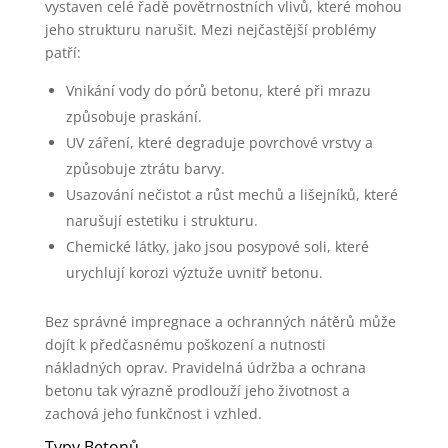
vystaven celé řadě povětrnostních vlivů, které mohou
jeho strukturu narušit. Mezi nejčastější problémy
patří:
Vnikání vody do pórů betonu, které při mrazu
způsobuje praskání.
UV záření, které degraduje povrchové vrstvy a
způsobuje ztrátu barvy.
Usazování nečistot a růst mechů a lišejníků, které
narušují estetiku i strukturu.
Chemické látky, jako jsou posypové soli, které
urychlují korozi výztuže uvnitř betonu.
Bez správné impregnace a ochranných nátěrů může
dojít k předčasnému poškození a nutnosti
nákladných oprav. Pravidelná údržba a ochrana
betonu tak výrazně prodlouží jeho životnost a
zachová jeho funkčnost i vzhled.
Typy Betonů