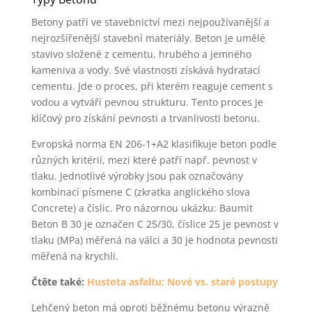
Betony patří ve stavebnictví mezi nejpoužívanější a
nejrozšířenější stavební materiály. Beton je umělé
stavivo složené z cementu, hrubého a jemného
kameniva a vody. Své vlastnosti získává hydratací
cementu. Jde o proces, při kterém reaguje cement s
vodou a vytváří pevnou strukturu. Tento proces je
klíčový pro získání pevnosti a trvanlivosti betonu.
Evropská norma EN 206-1+A2 klasifikuje beton podle
různých kritérií, mezi které patří např. pevnost v
tlaku. Jednotlivé výrobky jsou pak označovány
kombinací písmene C (zkratka anglického slova
Concrete) a číslic. Pro názornou ukázku: Baumit
Beton B 30 je označen C 25/30, číslice 25 je pevnost v
tlaku (MPa) měřená na válci a 30 je hodnota pevnosti
měřená na krychli.
Čtěte také:
Hustota asfaltu: Nové vs. staré postupy
Lehčený beton má oproti běžnému betonu výrazně