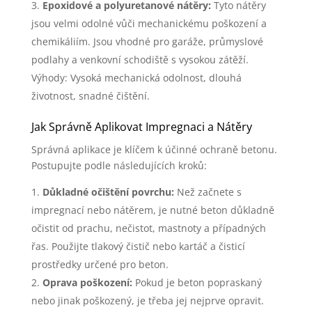
Epoxidové a polyuretanové nátěry:
Tyto nátěry
jsou velmi odolné vůči mechanickému poškození a
chemikáliím. Jsou vhodné pro garáže, průmyslové
podlahy a venkovní schodiště s vysokou zátěží.
Výhody: Vysoká mechanická odolnost, dlouhá
životnost, snadné čištění.
Jak Správně Aplikovat Impregnaci a Nátěry
Správná aplikace je klíčem k účinné ochraně betonu.
Postupujte podle následujících kroků:
Důkladné očištění povrchu:
Než začnete s
impregnací nebo nátěrem, je nutné beton důkladně
očistit od prachu, nečistot, mastnoty a případných
řas. Použijte tlakový čistič nebo kartáč a čisticí
prostředky určené pro beton.
Oprava poškození:
Pokud je beton popraskaný
nebo jinak poškozený, je třeba jej nejprve opravit.