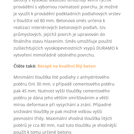
provádění s výbornou rovinatostí povrchu. Je možné
je využít k provádění podkladních podlahových vrstev
v tloušťce od 80 mm. Betonová směs určená k
realizaci interiérových betonových podlah, tzv.
průmyslových, jejichž povrch je upravován do
finálního stavu hlazením. Směs umožňuje použití
zušlechťujících vysokopevnostních vsypů DURAMO k
vytvoření mimořádně odolného povrchu.
Čtěte také:
Recept na kvalitní litý beton
Minimální tloušťka lité podlahy z anhydritového
potěru činí 30 mm, v případě cementového potěru
pak 45 mm. Nutnost vyšší tloušťky cementového
potěru je dána jeho větším smršťováním a větší
mírou deformace při vysychání a zrání. Případné
snižování tloušťky je pak možné volbou vyšší
pevnostní třídy. Maximální vhodná tloušťka litých
potěrů je cca 80 mm, nad tuto tloušťku je vhodnější
použít k tomu určené betony.