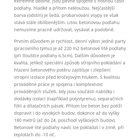
extrémně odolné, jsou pevně spojené s nosnou částí
podlahy, hladké a přitom nekloužou. Nejčastější
barva (odstín) je šedá, probarvování vsypy se však
stává stále oblíbenějším. Litou betonovou podlahu
nemusíme pracně udržovat, vysávat a podobně.
Prvním důvodem je rychlost, denní výkon jedné party
(pracovního týmu) je až 220 m2 betonové lité podlahy
(při tloušťce podlahy 6,5cm). Dalším důvodem je
kvalita, jelikož speciální způsob strojního pokládání a
hlazení betonového potěru zajišťuje i zlepšení
stropní izolace před kročejovým hlukem. S kvalitou
prováděné práce je spojena i komplexnost
prováděných služeb, kdy jsou součástí nabídky i
dodávky izolací (například polystyrenu), separačních
fólií a dilatačních pásek. Přitom lze beton bez potíží
dopravit i do vysokých budov, dokonce až do výšky
180 metrů (až do 24. poschodí výškových budov).
Betonové lité podlahy navíc lze pokládat i v zimě, při
teplotách do -10 oC.