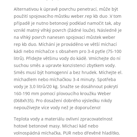
Alternativou k úpravě povrchu penetrací, může být
použití spojovacího můstku weber.rep kb duo .V tom
případě je nutno betonový podklad namočit tak, aby
vznikl matný vlhký povrch (žádné louže). Následně je
na vlhký povrch nanesen spojovací můstek weber
rep kb duo. Míchání je prováděno ve větší míchací
kádi nebo míchačce s obsahem pro 3-4 pytle (75-100
litrů). Přidejte většinu vody do kádě. Vmíchejte do ní
suchou směs a upravte konzistenci zbytkem vody.
Směs musí být homogenní a bez hrudek. Míchejte el.
míchadlem nebo míchačkou 3-4 minuty. Spotřeba
vody je 3,0 litrů/20 kg. Snažte se dosáhnout pokrytí
160-190 mm pomocí plovoucího kroužku Weber
(068xh35). Pro dosažení dobrého výsledku nikdy
nepoužívejte více vody než je doporučeno!
Teplota vody a materiálu ovlivní zpracovatelnost
hotové betonové masy. Míchací káď nebo
volnospádná míchačka, PUR nebo dřevěné hladítko,