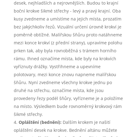
desek, nejhladších a nejrovnějších. Budou to krajní
boční krokve šikmé střechy - levý a pravý krajní. Oba
kusy zvedneme a umístíme na jejich místa, prozatím
bez jakýchkoliv řezů. Vizuální určení úrovně krokví je
poměrně obtížné. Malířskou šňůru proto natáhneme
mezi konce krokví (z přední strany), upravíme polohu
prken tak, aby byla rovnoběžná s trámem horního
rámu. Ihned označíme místa, kde byly na krokvích
vyříznuty drážky. Vystřihneme a upevníme
polotovary, mezi konce znovu napneme malířskou
šňůru. Nyní zvedneme všechny krokve jednu po
druhé na střechu, označíme místa, kde jsou
provedeny řezy podél šňůry, vyřízneme je a položíme
na místo. Výsledkem bude rovnoměrný krokvový rám
šikmé střechy.
Opláštění (bednění):
Dalším krokem je našití
opláštění desek na krokve. Bednění altánu můžete