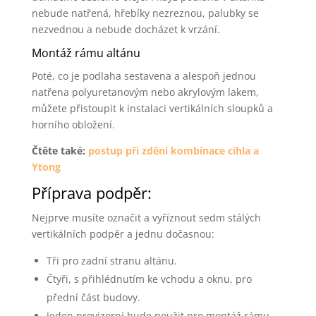
nebude natřená, hřebíky nezreznou, palubky se
nezvednou a nebude docházet k vrzání.
Montáž rámu altánu
Poté, co je podlaha sestavena a alespoň jednou
natřena polyuretanovým nebo akrylovým lakem,
můžete přistoupit k instalaci vertikálních sloupků a
horního obložení.
Čtěte také:
postup při zdění kombinace cihla a
Ytong
Příprava podpěr:
Nejprve musíte označit a vyříznout sedm stálých
vertikálních podpěr a jednu dočasnou:
Tři pro zadní stranu altánu.
Čtyři, s přihlédnutím ke vchodu a oknu, pro
přední část budovy.
Jeden provizorní bude použit pro montáž rámu