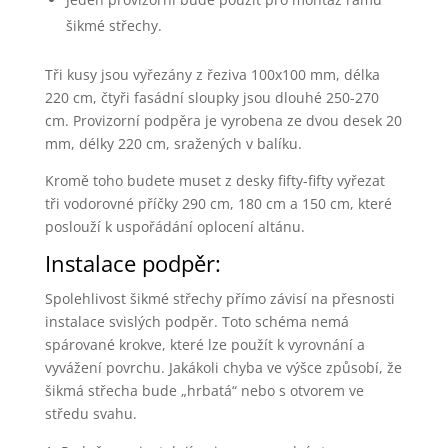
šikmé střechy.
Tři kusy jsou vyřezány z řeziva 100x100 mm, délka
220 cm, čtyři fasádní sloupky jsou dlouhé 250-270
cm. Provizorní podpěra je vyrobena ze dvou desek 20
mm, délky 220 cm, sražených v balíku.
Kromě toho budete muset z desky fifty-fifty vyřezat
tři vodorovné příčky 290 cm, 180 cm a 150 cm, které
poslouží k uspořádání oplocení altánu.
Instalace podpěr:
Spolehlivost šikmé střechy přímo závisí na přesnosti
instalace svislých podpěr. Toto schéma nemá
spárované krokve, které lze použít k vyrovnání a
vyvážení povrchu. Jakákoli chyba ve výšce způsobí, že
šikmá střecha bude „hrbatá“ nebo s otvorem ve
středu svahu.