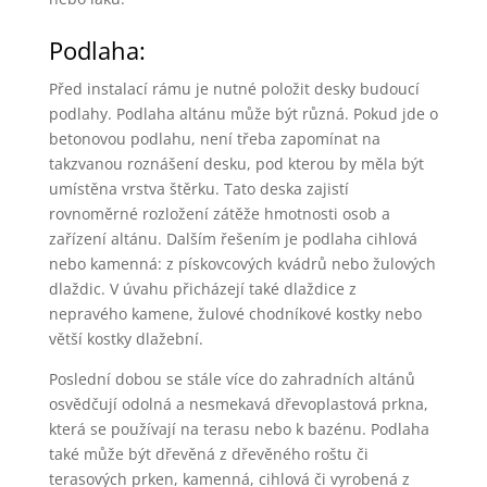
Podlaha:
Před instalací rámu je nutné položit desky budoucí
podlahy. Podlaha altánu může být různá. Pokud jde o
betonovou podlahu, není třeba zapomínat na
takzvanou roznášení desku, pod kterou by měla být
umístěna vrstva štěrku. Tato deska zajistí
rovnoměrné rozložení zátěže hmotnosti osob a
zařízení altánu. Dalším řešením je podlaha cihlová
nebo kamenná: z pískovcových kvádrů nebo žulových
dlaždic. V úvahu přicházejí také dlaždice z
nepravého kamene, žulové chodníkové kostky nebo
větší kostky dlažební.
Poslední dobou se stále více do zahradních altánů
osvědčují odolná a nesmekavá dřevoplastová prkna,
která se používají na terasu nebo k bazénu. Podlaha
také může být dřevěná z dřevěného roštu či
terasových prken, kamenná, cihlová či vyrobená z