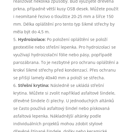
realizovat několika způsoby. Buď využijete dřevěná
prkna, případně větší kusy OSB desek. Můžete použít
i neomítané řezivo o tloušťce 20-25 mm a šířce 150
mm. Délka opláštění pro tento typ šikmé střechy by
měla být do 4,5 m.
Hydroizolace:
Po položení opláštění se položí
geotextilie nebo střešní lepenka. Pro hydroizolaci se
využívají hydroizolační fólie nebo pásy, popřípadě
parozábrana. To je nezbytné pro ochranu opláštění a
krokví šikmé střechy před kondenzací. Přes ochranu
se přišijí lamely 40x40 mm a položí se střecha.
Střešní krytina:
Následně se ukládá střešní
krytina. Můžete si zvolit například asfaltové šindele,
dřevěné šindele či plechy. U jednoduchých altánků
se často používá asfaltový šindel nebo pískovaná
asfaltová lepenka. Nákladnější altánky podle
individuálních projektů mohou zdobit stylové
dřevěné štípané šindele, došky nebo keramické