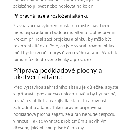
zakázáno pilovat nebo hoblovat na koleni.
Přípravná fáze a rozložení altánku
Stavba začíná výběrem místa na místě, návrhem
nebo uspořádáním budoucího altánu. Úplně prvním
krokem při realizaci projektu altánku, by mělo být
rozložení altánku. Poté, co jste vybrali rovnou oblast,
měli byste označit obrys čtvercového altánu. Využít k
tomu můžete dřevěné kolíky a provázek.
Příprava podkladové plochy a
ukotvení altánu:
Před výstavbou zahradního altánu je důležité, abyste
si připravili podkladovou plochu. Měla by být pevná,
rovná a stabilní, aby zajistila stabilitu a rovnost
zahradního altánu. Také správně připravená
podkladová plocha zajistí, že altán nebude zespodu
vlhnout. Tak se vyhnete problémům s navlhlým
dřevem, jakými jsou plísně či houby.