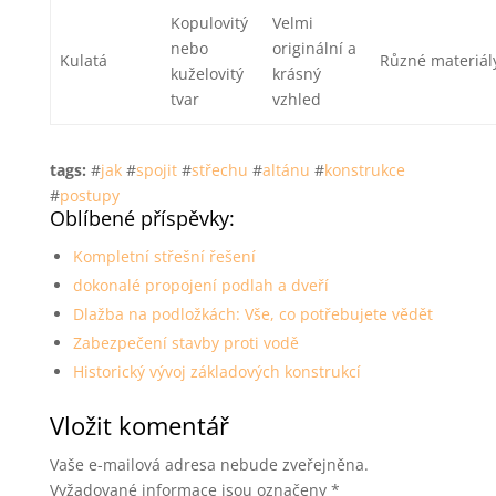
Kopulovitý
Velmi
nebo
originální a
Kulatá
Různé materiál
kuželovitý
krásný
tvar
vzhled
tags:
#
jak
#
spojit
#
střechu
#
altánu
#
konstrukce
#
postupy
Oblíbené příspěvky:
Kompletní střešní řešení
dokonalé propojení podlah a dveří
Dlažba na podložkách: Vše, co potřebujete vědět
Zabezpečení stavby proti vodě
Historický vývoj základových konstrukcí
Vložit komentář
Vaše e-mailová adresa nebude zveřejněna.
Vyžadované informace jsou označeny
*