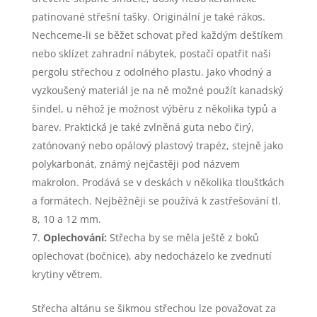
patinované střešní tašky. Originální je také rákos.
Nechceme-li se běžet schovat před každým deštíkem
nebo sklízet zahradní nábytek, postačí opatřit naši
pergolu střechou z odolného plastu. Jako vhodný a
vyzkoušený materiál je na ně možné použít kanadský
šindel, u něhož je možnost výběru z několika typů a
barev. Praktická je také zvlněná guta nebo čirý,
zatónovaný nebo opálový plastový trapéz, stejně jako
polykarbonát, známý nejčastěji pod názvem
makrolon. Prodává se v deskách v několika tloušťkách
a formátech. Nejběžněji se používá k zastřešování tl.
8, 10 a 12 mm.
Oplechování:
Střecha by se měla ještě z boků
oplechovat (bočnice), aby nedocházelo ke zvednutí
krytiny větrem.
Střecha altánu se šikmou střechou lze považovat za