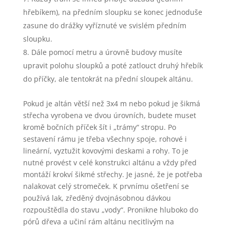
hřebíkem), na předním sloupku se konec jednoduše
zasune do drážky vyříznuté ve svislém předním
sloupku.
Dále pomocí metru a úrovně budovy musíte
upravit polohu sloupků a poté zatlouct druhý hřebík
do příčky, ale tentokrát na přední sloupek altánu.
Pokud je altán větší než 3x4 m nebo pokud je šikmá
střecha vyrobena ve dvou úrovních, budete muset
kromě bočních příček šít i „trámy“ stropu. Po
sestavení rámu je třeba všechny spoje, rohové i
lineární, vyztužit kovovými deskami a rohy. To je
nutné provést v celé konstrukci altánu a vždy před
montáží krokví šikmé střechy. Je jasné, že je potřeba
nalakovat celý stromeček. K prvnímu ošetření se
používá lak, zředěný dvojnásobnou dávkou
rozpouštědla do stavu „vody“. Pronikne hluboko do
pórů dřeva a učiní rám altánu necitlivým na