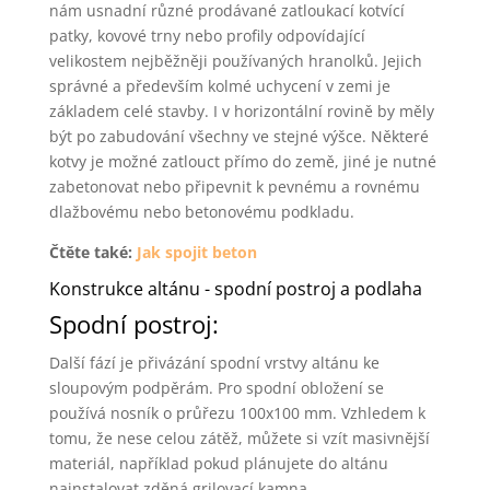
nám usnadní různé prodávané zatloukací kotvící
patky, kovové trny nebo profily odpovídající
velikostem nejběžněji používaných hranolků. Jejich
správné a především kolmé uchycení v zemi je
základem celé stavby. I v horizontální rovině by měly
být po zabudování všechny ve stejné výšce. Některé
kotvy je možné zatlouct přímo do země, jiné je nutné
zabetonovat nebo připevnit k pevnému a rovnému
dlažbovému nebo betonovému podkladu.
Čtěte také:
Jak spojit beton
Konstrukce altánu - spodní postroj a podlaha
Spodní postroj:
Další fází je přivázání spodní vrstvy altánu ke
sloupovým podpěrám. Pro spodní obložení se
používá nosník o průřezu 100x100 mm. Vzhledem k
tomu, že nese celou zátěž, můžete si vzít masivnější
materiál, například pokud plánujete do altánu
nainstalovat zděná grilovací kamna.