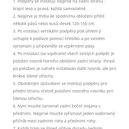
Podpěry se instalují nejprve na zadní stranu -
krajní levá a pravá, každá samostatně.
Nejprve je třeba ke spodnímu obložení přibít
několik pásů nebo kusů desek 120-150 cm.
Po instalaci vertikální podpěry pod úhlem ji
uchopte k podlaze pomocí hřebíků a po svislém
vyrovnání ji připevněte se vzpěrnými pásy.
Po instalaci (se vzpěrami) všech svislých podpěr je
položen nosník horního obložení zadní strany. Ihned
po položení je nahoře instalován další nosník, ale pro
krokve šikmé střechy.
Obdobným způsobem se montují podpěry pro
přední stranu včetně položení nosného nosníku pro
šikmou střechu.
Nyní musíte zarovnat zadní boční stojany s
předními. Nejprve musíte vyříznout jeden vodorovný
příčník mezi zadními rohy a předními rohy.
Každý trám se ihned přibije dozadu (jedním