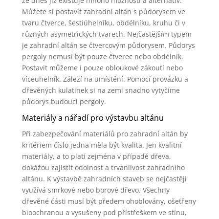
že dnes již existuje mnoho možností a alternativ.
Můžete si postavit zahradní altán s půdorysem ve
tvaru čtverce, šestiúhelníku, obdélníku, kruhu či v
různých asymetrických tvarech. Nejčastějším typem
je zahradní altán se čtvercovým půdorysem. Půdorys
pergoly nemusí být pouze čtverec nebo obdélník.
Postavit můžeme i pouze obloukové zákoutí nebo
víceuhelník. Záleží na umístění. Pomocí provázku a
dřevěných kulatinek si na zemi snadno vytyčíme
půdorys budoucí pergoly.
Materiály a nářadí pro výstavbu altánu
Při zabezpečování materiálů pro zahradní altán by
kritériem číslo jedna měla být kvalita. Jen kvalitní
materiály, a to platí zejména v případě dřeva,
dokážou zajistit odolnost a trvanlivost zahradního
altánu. K výstavbě zahradních staveb se nejčastěji
využívá smrkové nebo borové dřevo. Všechny
dřevěné části musí být předem ohoblovány, ošetřeny
bioochranou a vysušeny pod přístřeškem ve stínu,