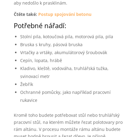
aby nedošlo k prasklinám.
Čtěte také:
Postup spojování betonu
Potřebné nářadí:
Stolní pila, kotoučová pila, motorová pila, pila
Bruska s kruhy, pásová bruska
Vrtačky a vrtáky, akumulátorový šroubovák
Cepín, lopata, hrábě
Kladivo, kleště, vodováha, truhlářská tužka,
svinovací metr
Žebřík
Ochranné pomůcky, jako například pracovní
rukavice
Kromě toho budete potřebovat stůl nebo truhlářský
pracovní stůl, na kterém můžete řezat polotovary pro
rám altánu. V procesu montáže rámu altánu budete
muset hodně brousit a řezat dřevo. Je přísně