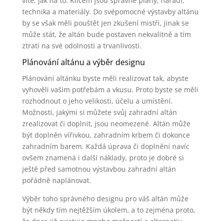
víte, jak na to. Klíčem jsou správné plány, nářadí,
technika a materiály. Do svépomocné výstavby altánu
by se však měli pouštět jen zkušení mistři, jinak se
může stát, že altán bude postaven nekvalitně a tím
ztratí na své odolnosti a trvanlivosti.
Plánování altánu a výběr designu
Plánování altánku byste měli realizovat tak, abyste
vyhověli vašim potřebám a vkusu. Proto byste se měli
rozhodnout o jeho velikosti, účelu a umístění.
Možnosti, jakými si můžete svůj zahradní altán
zrealizovat či doplnit, jsou neomezené. Altán může
být doplněn vířivkou, zahradním krbem či dokonce
zahradním barem. Každá úprava či doplnění navíc
ovšem znamená i další náklady, proto je dobré si
ještě před samotnou výstavbou zahradní altán
pořádně naplánovat.
Výběr toho správného designu pro váš altán může
být někdy tím nejtěžším úkolem, a to zejména proto,