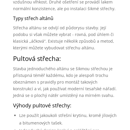
vzdušnou vlhkost. Druhé ošetření se provádí lakem
normální konzistence, ale po instalaci šikmé střechy.
Typy střech altánů
Střecha altánu se odvíjí od půdorysu stavby. Její
podobu si však můžete vybrat - rovná, pod úhlem či
klasická „áčková“. Existuje několik způsobů a metod,
kterými můžete vybudovat střechu altánu.
Pultová střecha:
Stavba jednoduchého altánu se šikmou střechou je
přístupná téměř každému, kdo je alespoň trochu
obeznámen s pravidly pro montáž takových
konstrukcí a ví, jak používat moderní tesařské nářadí.
Jedná se o plochý nátěr umístěný na mírném svahu.
Výhody pultové střechy:
Lze použít jakoukoli střešní krytinu, kromě jílových
a bitumenových tašek.