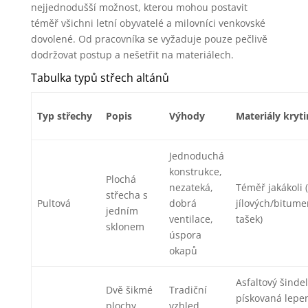
nejjednodušší možnost, kterou mohou postavit
téměř všichni letní obyvatelé a milovníci venkovské
dovolené. Od pracovníka se vyžaduje pouze pečlivě
dodržovat postup a nešetřit na materiálech.
Tabulka typů střech altánů
Typ střechy
Popis
Výhody
Materiály kryti
Jednoduchá
konstrukce,
Plochá
nezateká,
Téměř jakákoli 
střecha s
Pultová
dobrá
jílových/bitum
jedním
ventilace,
tašek)
sklonem
úspora
okapů
Asfaltový šindel
Dvě šikmé
Tradiční
pískovaná lepe
plochy
vzhled,