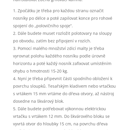
Zpočátku je třeba pro každou stranu označit
nosníky po délce a poté zapilovat konce pro rohové
spojení do „polovičního spoje“.
Dále budete muset rozložit polotovary na sloupy
po obvodu, zatím bez připojení v rozích.
Pomocí malého množství zdicí malty je třeba
vyrovnat polohu každého nosníku podle úrovně
horizontu a poté každý nosník zafixovat umístěním
ohybu o hmotnosti 15-20 kg.
Nyní je třeba připevnit části spodního obložení k
povrchu sloupků. Tesařským kladivem nebo vrtačkou
s vrtákem 15 mm vrtáme do dřeva otvory, až nástroj
dosedne na škvárový blok.
Dále budete potřebovat výkonnou elektrickou
vrtačku s vrtákem 12 mm. Do škvárového bloku se
vyvrtá otvor do hloubky 15 cm, na povrchu dřeva