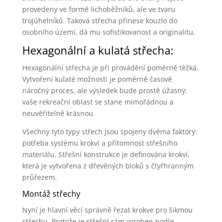
provedeny ve formě lichoběžníků, ale ve tvaru
trojúhelníků. Taková střecha přinese kouzlo do
osobního území, dá mu sofistikovanost a originalitu.
Hexagonální a kulatá střecha:
Hexagonální střecha je při provádění poměrně těžká.
Vytvoření kulaté možnosti je poměrně časově
náročný proces, ale výsledek bude prostě úžasný:
vaše rekreační oblast se stane mimořádnou a
neuvěřitelně krásnou.
Všechny tyto typy střech jsou spojeny dvěma faktory:
potřeba systému krokví a přítomnost střešního
materiálu. Střešní konstrukce je definována krokví,
která je vytvořena z dřevěných bloků s čtyřhranným
průřezem.
Montáž střechy
Nyní je hlavní věcí správně řezat krokve pro šikmou
střechu. Protože je střešní rám vyroben podle