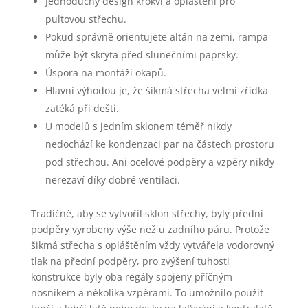
Jednoduchý design krokví a opláštění pro
pultovou střechu.
Pokud správně orientujete altán na zemi, rampa
může být skryta před slunečními paprsky.
Úspora na montáži okapů.
Hlavní výhodou je, že šikmá střecha velmi zřídka
zatéká při dešti.
U modelů s jedním sklonem téměř nikdy
nedochází ke kondenzaci par na částech prostoru
pod střechou. Ani ocelové podpěry a vzpěry nikdy
nerezaví díky dobré ventilaci.
Tradičně, aby se vytvořil sklon střechy, byly přední
podpěry vyrobeny výše než u zadního páru. Protože
šikmá střecha s opláštěním vždy vytvářela vodorovný
tlak na přední podpěry, pro zvýšení tuhosti
konstrukce byly oba regály spojeny příčným
nosníkem a několika vzpěrami. To umožnilo použít