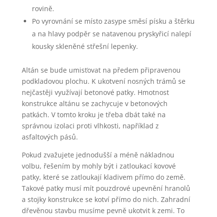
rovině.
Po vyrovnání se místo zasype směsí písku a štěrku
a na hlavy podpěr se natavenou pryskyřicí nalepí
kousky skleněné střešní lepenky.
Altán se bude umisťovat na předem připravenou
podkladovou plochu. K ukotvení nosných trámů se
nejčastěji využívají betonové patky. Hmotnost
konstrukce altánu se zachycuje v betonových
patkách. V tomto kroku je třeba dbát také na
správnou izolaci proti vlhkosti, například z
asfaltových pásů.
Pokud zvažujete jednodušší a méně nákladnou
volbu, řešením by mohly být i zatloukací kovové
patky, které se zatloukají kladivem přímo do země.
Takové patky musí mít pouzdrové upevnění hranolů
a stojky konstrukce se kotví přímo do nich. Zahradní
dřevěnou stavbu musíme pevně ukotvit k zemi. To