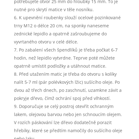
potřebujete otvor 25 mm do hloubky 15 mm. To je
nutné pro skrytí matice v těle nosníku.
K upevnění roubenky slouží ocelové pozinkované
trny M12 o délce 20 cm, na sponky naneseme
zednické lepidlo a opatrně zašroubujeme do
vyvrtaného otvoru v celé délce.
Po zabalení všech špendlíků je třeba počkat 6-7
hodin, než lepidlo vytvrdne. Teprve poté můžete
opatrně umístit podložky a utáhnout matice.
Před utažením matic je třeba do otvoru s kolíky
nalít 5-7 ml (pár polévkových lžic) sušícího oleje. Po
dvou až třech dnech, po zaschnutí, uzamkne závit a
pokryje dřevo, čímž ochrání spoj před vlhkostí.
Doporučuje se celý postroj otevřít ochranným
lakem, olejovou barvou nebo jen schnoucím olejem.
V rozích páskování lze dřevo dodatečně porazit
hřebíky, které se předtím namočily do sušícího oleje
nebo laku.