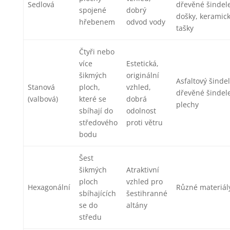
Sedlová
dřevěné šindele
spojené
dobrý
došky, keramic
hřebenem
odvod vody
tašky
Čtyři nebo
více
Estetická,
šikmých
originální
Asfaltový šindel
Stanová
ploch,
vzhled,
dřevěné šindele
(valbová)
které se
dobrá
plechy
sbíhají do
odolnost
středového
proti větru
bodu
Šest
šikmých
Atraktivní
ploch
vzhled pro
Hexagonální
Různé materiál
sbíhajících
šestihranné
se do
altány
středu