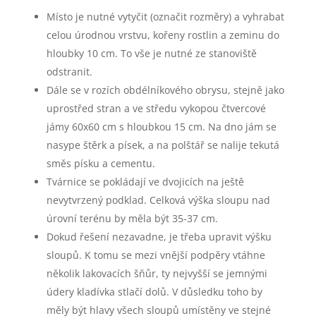
Místo je nutné vytyčit (označit rozměry) a vyhrabat
celou úrodnou vrstvu, kořeny rostlin a zeminu do
hloubky 10 cm. To vše je nutné ze stanoviště
odstranit.
Dále se v rozích obdélníkového obrysu, stejně jako
uprostřed stran a ve středu vykopou čtvercové
jámy 60x60 cm s hloubkou 15 cm. Na dno jám se
nasype štěrk a písek, a na polštář se nalije tekutá
směs písku a cementu.
Tvárnice se pokládají ve dvojicích na ještě
nevytvrzený podklad. Celková výška sloupu nad
úrovní terénu by měla být 35-37 cm.
Dokud řešení nezavadne, je třeba upravit výšku
sloupů. K tomu se mezi vnější podpěry vtáhne
několik lakovacích šňůr, ty nejvyšší se jemnými
údery kladívka stlačí dolů. V důsledku toho by
měly být hlavy všech sloupů umístěny ve stejné