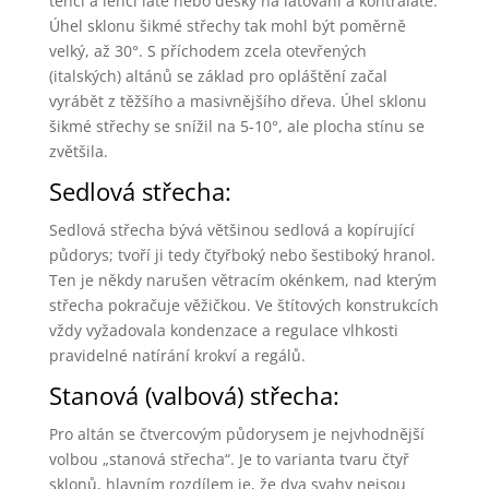
tenčí a lehčí latě nebo desky na laťování a kontralatě.
Úhel sklonu šikmé střechy tak mohl být poměrně
velký, až 30°. S příchodem zcela otevřených
(italských) altánů se základ pro opláštění začal
vyrábět z těžšího a masivnějšího dřeva. Úhel sklonu
šikmé střechy se snížil na 5-10°, ale plocha stínu se
zvětšila.
Sedlová střecha:
Sedlová střecha bývá většinou sedlová a kopírující
půdorys; tvoří ji tedy čtyřboký nebo šestiboký hranol.
Ten je někdy narušen větracím okénkem, nad kterým
střecha pokračuje věžičkou. Ve štítových konstrukcích
vždy vyžadovala kondenzace a regulace vlhkosti
pravidelné natírání krokví a regálů.
Stanová (valbová) střecha:
Pro altán se čtvercovým půdorysem je nejvhodnější
volbou „stanová střecha“. Je to varianta tvaru čtyř
sklonů, hlavním rozdílem je, že dva svahy nejsou