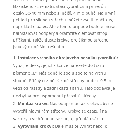
klasického schématu, stačí vybrat osm přířezů z
desky 30-40 mm nebo silnější, 4 m dlouhé. Na první
pohled pro šikmou střechu můžete zvolit tenčí kus,
například o palec. Ale v tomto případě budete muset
nainstalovat podpěry a okamžitě olemovat strop
příčkami. Takže tlusté krokve pro šikmou střechu
jsou výnosnějším řešením.
Instalace vrchního okrajového nosníku (vazníku):
Využijte desky, jejichž konce nařežete do tvaru
písmene „L“. Následně je spolu spojte na vrchu
sloupů. Příčný rozměr šikmé střechy bude o 0,5 m
větší od fasády a zadní části altánu. Tato dodávka je
nezbytná pro uspořádání přesahů střechy.
Montáž krokví:
Následuje montáž krokví, aby se
vytvořil hlavní rám střechy. Krokve se osazují na
vazníky a ve hřebenu se spojují přeplátováním.
Vyrovnání krokví:
Dále musíte vybrat několik