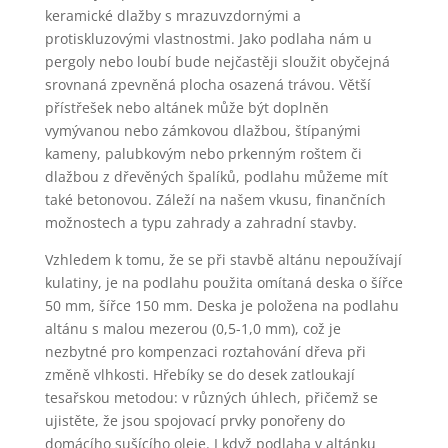
keramické dlažby s mrazuvzdornými a
protiskluzovými vlastnostmi. Jako podlaha nám u
pergoly nebo loubí bude nejčastěji sloužit obyčejná
srovnaná zpevněná plocha osazená trávou. Větší
přístřešek nebo altánek může být doplněn
vymývanou nebo zámkovou dlažbou, štípanými
kameny, palubkovým nebo prkenným roštem či
dlažbou z dřevěných špalíků, podlahu můžeme mít
také betonovou. Záleží na našem vkusu, finančních
možnostech a typu zahrady a zahradní stavby.
Vzhledem k tomu, že se při stavbě altánu nepoužívají
kulatiny, je na podlahu použita omítaná deska o šířce
50 mm, šířce 150 mm. Deska je položena na podlahu
altánu s malou mezerou (0,5-1,0 mm), což je
nezbytné pro kompenzaci roztahování dřeva při
změně vlhkosti. Hřebíky se do desek zatloukají
tesařskou metodou: v různých úhlech, přičemž se
ujistěte, že jsou spojovací prvky ponořeny do
domácího sušícího oleje. I když podlaha v altánku