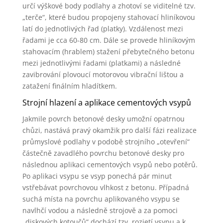
určí výškové body podlahy a zhotoví se viditelné tzv.
„terče“, které budou propojeny stahovací hliníkovou
latí do jednotlivých řad (platky). Vzdálenost mezi
řadami je cca 60-80 cm. Dále se provede hliníkovým
stahovacím (hrablem) stažení přebytečného betonu
mezi jednotlivými řadami (platkami) a následné
zavibrování plovoucí motorovou vibrační lištou a
zatažení finálním hladítkem.
Strojní hlazení a aplikace cementových vsypů
Jakmile povrch betonové desky umožní opatrnou
chůzi, nastává pravý okamžik pro další fázi realizace
průmyslové podlahy v podobě strojního „otevření“
částečně zavadlého povrchu betonové desky pro
následnou aplikaci cementových vsypů nebo potěrů.
Po aplikaci vsypu se vsyp ponechá pár minut
vstřebávat povrchovou vlhkost z betonu. Případná
suchá místa na povrchu aplikovaného vsypu se
navlhčí vodou a následně strojově a za pomoci
„diskových kotoučů“ dochází tzv. rozjetí vsypu a k