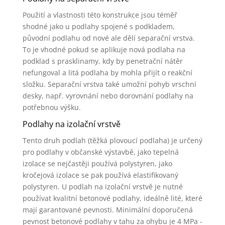
Použití a vlastnosti této konstrukce jsou téměř
shodné jako u podlahy spojené s podkladem,
původní podlahu od nové ale dělí separační vrstva.
To je vhodné pokud se aplikuje nová podlaha na
podklad s prasklinamy, kdy by penetrační nátěr
nefungoval a litá podlaha by mohla přijít o reakční
složku. Separační vrstva také umožní pohyb vrschní
desky, např. vyrovnání nebo dorovnání podlahy na
potřebnou výšku.
Podlahy na izolační vrstvě
Tento druh podlah (těžká plovoucí podlaha) je určený
pro podlahy v občanské výstavbě, jako tepelná
izolace se nejčastěji používá polystyren, jako
kročejová izolace se pak používá elastifikovaný
polystyren. U podlah na izolační vrstvě je nutné
používat kvalitní betonové podlahy, ideálně lité, které
mají garantované pevnosti. Minimální doporučená
pevnost betonové podlahy v tahu za ohybu je 4 MPa -