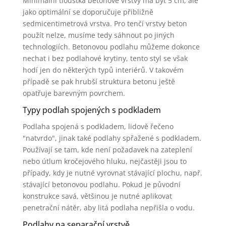
Minimální tloušťka betonové vrstvy má být 5 cm, ale
jako optimální se doporučuje přibližně
sedmicentimetrová vrstva. Pro tenčí vrstvy beton
použít nelze, musíme tedy sáhnout po jiných
technologiích. Betonovou podlahu můžeme dokonce
nechat i bez podlahové krytiny, tento styl se však
hodí jen do některých typů interiérů. V takovém
případě se pak hrubší struktura betonu ještě
opatřuje barevným povrchem.
Typy podlah spojených s podkladem
Podlaha spojená s podkladem, lidově řečeno
"natvrdo", jinak také podlahy spřažené s podkladem.
Používají se tam, kde není požadavek na zateplení
nebo útlum kročejového hluku, nejčastěji jsou to
případy, kdy je nutné vyrovnat stávající plochu, např.
stávající betonovou podlahu. Pokud je původní
konstrukce savá, většinou je nutné aplikovat
penetrační nátěr, aby litá podlaha nepřišla o vodu.
Podlahy na separační vrstvě