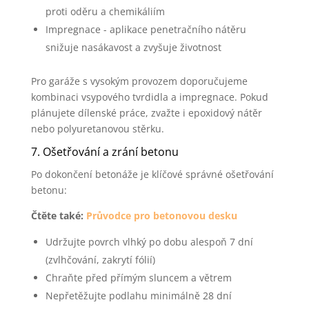
proti oděru a chemikáliím
Impregnace - aplikace penetračního nátěru
snižuje nasákavost a zvyšuje životnost
Pro garáže s vysokým provozem doporučujeme
kombinaci vsypového tvrdidla a impregnace. Pokud
plánujete dílenské práce, zvažte i epoxidový nátěr
nebo polyuretanovou stěrku.
7. Ošetřování a zrání betonu
Po dokončení betonáže je klíčové správné ošetřování
betonu:
Čtěte také:
Průvodce pro betonovou desku
Udržujte povrch vlhký po dobu alespoň 7 dní
(zvlhčování, zakrytí fólií)
Chraňte před přímým sluncem a větrem
Nepřetěžujte podlahu minimálně 28 dní