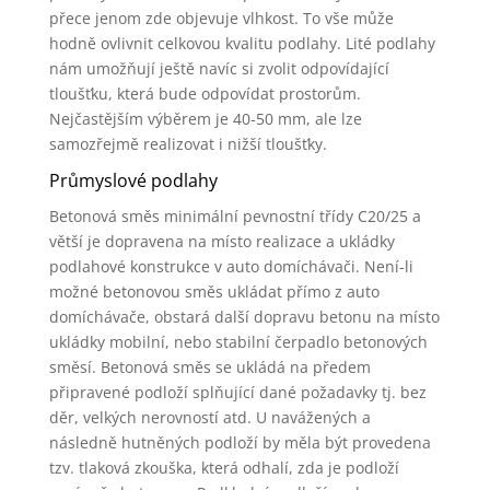
přece jenom zde objevuje vlhkost. To vše může
hodně ovlivnit celkovou kvalitu podlahy. Lité podlahy
nám umožňují ještě navíc si zvolit odpovídající
tloušťku, která bude odpovídat prostorům.
Nejčastějším výběrem je 40-50 mm, ale lze
samozřejmě realizovat i nižší tloušťky.
Průmyslové podlahy
Betonová směs minimální pevnostní třídy C20/25 a
větší je dopravena na místo realizace a ukládky
podlahové konstrukce v auto domíchávači. Není-li
možné betonovou směs ukládat přímo z auto
domíchávače, obstará další dopravu betonu na místo
ukládky mobilní, nebo stabilní čerpadlo betonových
směsí. Betonová směs se ukládá na předem
připravené podloží splňující dané požadavky tj. bez
děr, velkých nerovností atd. U navážených a
následně hutněných podloží by měla být provedena
tzv. tlaková zkouška, která odhalí, zda je podloží