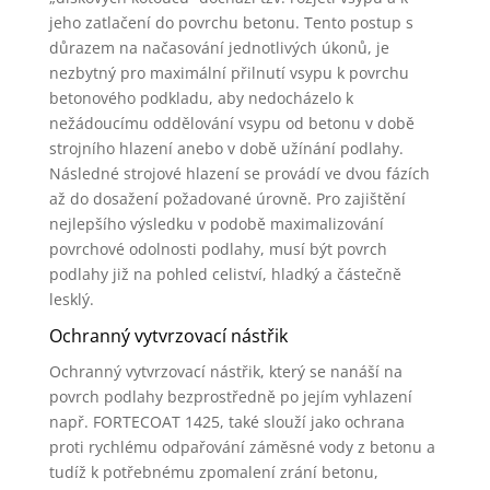
jeho zatlačení do povrchu betonu. Tento postup s
důrazem na načasování jednotlivých úkonů, je
nezbytný pro maximální přilnutí vsypu k povrchu
betonového podkladu, aby nedocházelo k
nežádoucímu oddělování vsypu od betonu v době
strojního hlazení anebo v době užínání podlahy.
Následné strojové hlazení se provádí ve dvou fázích
až do dosažení požadované úrovně. Pro zajištění
nejlepšího výsledku v podobě maximalizování
povrchové odolnosti podlahy, musí být povrch
podlahy již na pohled celiství, hladký a částečně
lesklý.
Ochranný vytvrzovací nástřik
Ochranný vytvrzovací nástřik, který se nanáší na
povrch podlahy bezprostředně po jejím vyhlazení
např. FORTECOAT 1425, také slouží jako ochrana
proti rychlému odpařování záměsné vody z betonu a
tudíž k potřebnému zpomalení zrání betonu,