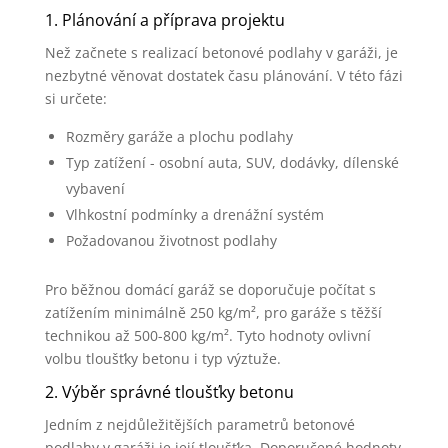
1. Plánování a příprava projektu
Než začnete s realizací betonové podlahy v garáži, je
nezbytné věnovat dostatek času plánování. V této fázi
si určete:
Rozměry garáže a plochu podlahy
Typ zatížení - osobní auta, SUV, dodávky, dílenské
vybavení
Vlhkostní podmínky a drenážní systém
Požadovanou životnost podlahy
Pro běžnou domácí garáž se doporučuje počítat s
zatížením minimálně 250 kg/m², pro garáže s těžší
technikou až 500-800 kg/m². Tyto hodnoty ovlivní
volbu tloušťky betonu i typ výztuže.
2. Výběr správné tloušťky betonu
Jedním z nejdůležitějších parametrů betonové
podlahy v garáži je její tloušťka. Doporučené hodnoty