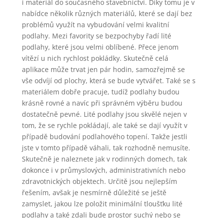
i materiál do současného stavebnictví. Díky tomu je v
nabídce několik různých materiálů, které se dají bez
problémů využít na vybudování velmi kvalitní
podlahy. Mezi favority se bezpochyby řadí lité
podlahy, které jsou velmi oblíbené. Přece jenom
vítězí u nich rychlost pokládky. Skutečně celá
aplikace může trvat jen pár hodin, samozřejmě se
vše odvíjí od plochy, která se bude vytvářet. Také se s
materiálem dobře pracuje, tudíž podlahy budou
krásně rovné a navíc při správném výběru budou
dostatečně pevné. Lité podlahy jsou skvělé nejen v
tom, že se rychle pokládají, ale také se dají využít v
případě budování podlahového topení. Takže jestli
jste v tomto případě váhali, tak rozhodně nemusíte.
Skutečně je naleznete jak v rodinných domech, tak
dokonce i v průmyslových, administrativních nebo
zdravotnických objektech. Určitě jsou nejlepším
řešením, avšak je nesmírně důležité se ještě
zamyslet, jakou lze položit minimální tloušťku lité
podlahy a také zdali bude prostor suchý nebo se