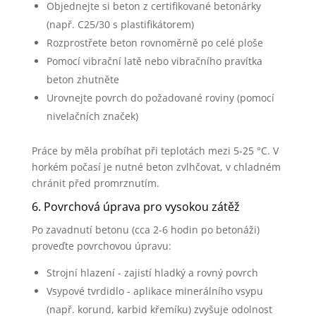
Objednejte si beton z certifikované betonárky
(např. C25/30 s plastifikátorem)
Rozprostřete beton rovnoměrně po celé ploše
Pomocí vibrační latě nebo vibračního pravítka
beton zhutněte
Urovnejte povrch do požadované roviny (pomocí
nivelačních značek)
Práce by měla probíhat při teplotách mezi 5-25 °C. V
horkém počasí je nutné beton zvlhčovat, v chladném
chránit před promrznutím.
6. Povrchová úprava pro vysokou zátěž
Po zavadnutí betonu (cca 2-6 hodin po betonáži)
proveďte povrchovou úpravu:
Strojní hlazení - zajistí hladký a rovný povrch
Vsypové tvrdidlo - aplikace minerálního vsypu
(např. korund, karbid křemíku) zvyšuje odolnost