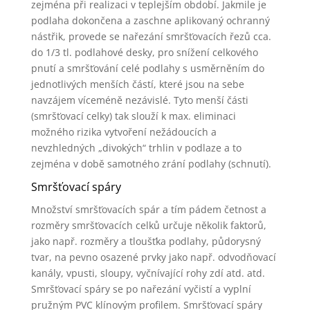
zejména při realizaci v teplejším období. Jakmile je
podlaha dokončena a zaschne aplikovaný ochranný
nástřik, provede se nařezání smršťovacích řezů cca.
do 1/3 tl. podlahové desky, pro snížení celkového
pnutí a smršťování celé podlahy s usměrněním do
jednotlivých menších částí, které jsou na sebe
navzájem víceméně nezávislé. Tyto menší části
(smršťovací celky) tak slouží k max. eliminaci
možného rizika vytvoření nežádoucích a
nevzhledných „divokých“ trhlin v podlaze a to
zejména v době samotného zrání podlahy (schnutí).
Smršťovací spáry
Množství smršťovacích spár a tím pádem četnost a
rozměry smršťovacích celků určuje několik faktorů,
jako např. rozměry a tloušťka podlahy, půdorysný
tvar, na pevno osazené prvky jako např. odvodňovací
kanály, vpusti, sloupy, vyčnívající rohy zdí atd. atd.
Smršťovací spáry se po nařezání vyčistí a vyplní
pružným PVC klínovým profilem. Smršťovací spáry