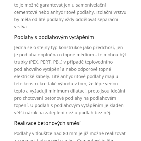
to je možné garantovat jen u samonivelační
cementové nebo anhydritové podlahy. Izolační vrstvu
by měla od lité podlahy vždy oddělovat separační
vrstva.
Podlahy s podlahovým vytápěním
Jedná se o stejný typ konstrukce jako předchozí, jen
je podlaha doplněna o topné médium - to mohou být
trubky (PEX, PERT, PB..) v případě teplovodního
podlahového vytápění a nebo odporové topné
elektrické kabely. Lité anhydritové podlahy mají u
této konstrukce také výhodu v tom, že lépe vedou
teplo a vyžadují minimum dilatací, proto jsou ideální
pro zhotovení betonové podlahy na podlahovém
topení. U podlah s podlahovým vytápěním je kladen
větší nárok na zateplení než u podlah bez něj.
Realizace betonových směsí
Podlahy v tloušťce nad 80 mm je již možné realizovat
za pomocí betonových směsí. Cementový je litý