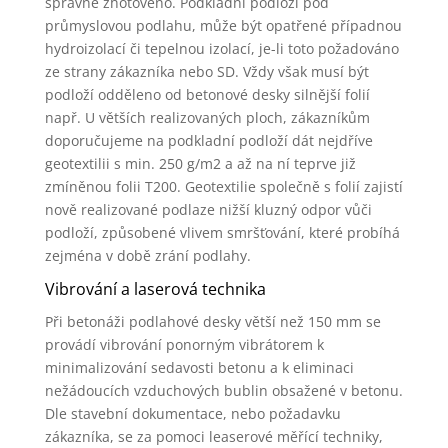
správně zhotoveno. Podkladní podloží pod
průmyslovou podlahu, může být opatřené případnou
hydroizolací či tepelnou izolací, je-li toto požadováno
ze strany zákazníka nebo SD. Vždy však musí být
podloží odděleno od betonové desky silnější folií
např. U větších realizovaných ploch, zákazníkům
doporučujeme na podkladní podloží dát nejdříve
geotextilii s min. 250 g/m2 a až na ní teprve již
zmíněnou folii T200. Geotextilie společně s folií zajistí
nově realizované podlaze nižší kluzný odpor vůči
podloží, způsobené vlivem smršťování, které probíhá
zejména v době zrání podlahy.
Vibrování a laserová technika
Při betonáži podlahové desky větší než 150 mm se
provádí vibrování ponorným vibrátorem k
minimalizování sedavosti betonu a k eliminaci
nežádoucích vzduchových bublin obsažené v betonu.
Dle stavební dokumentace, nebo požadavku
zákazníka, se za pomoci leaserové měřící techniky,