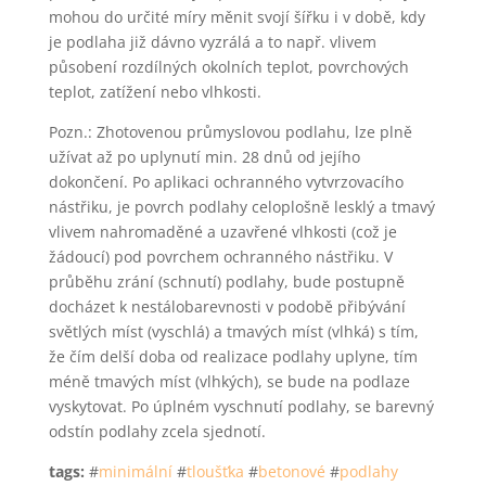
mohou do určité míry měnit svojí šířku i v době, kdy
je podlaha již dávno vyzrálá a to např. vlivem
působení rozdílných okolních teplot, povrchových
teplot, zatížení nebo vlhkosti.
Pozn.: Zhotovenou průmyslovou podlahu, lze plně
užívat až po uplynutí min. 28 dnů od jejího
dokončení. Po aplikaci ochranného vytvrzovacího
nástřiku, je povrch podlahy celoplošně lesklý a tmavý
vlivem nahromaděné a uzavřené vlhkosti (což je
žádoucí) pod povrchem ochranného nástřiku. V
průběhu zrání (schnutí) podlahy, bude postupně
docházet k nestálobarevnosti v podobě přibývání
světlých míst (vyschlá) a tmavých míst (vlhká) s tím,
že čím delší doba od realizace podlahy uplyne, tím
méně tmavých míst (vlhkých), se bude na podlaze
vyskytovat. Po úplném vyschnutí podlahy, se barevný
odstín podlahy zcela sjednotí.
tags:
#
minimální
#
tloušťka
#
betonové
#
podlahy