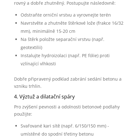
rovný a dobře zhutněný. Postupujte následovně:
Odstraňte orniční vrstvu a vyrovnejte terén
Navrstvěte a zhutněte štěrkové lože (frakce 16/32
mm), minimálně 15-20 cm
Na štěrk položte separační vrstvu (např.
geotextilii)
Instalujte hydroizolaci (např. PE fólie) proti
vzlínající vlhkosti
Dobře připravený podklad zabrání sedání betonu a
vzniku trhlin.
4. Výztuž a dilatační spáry
Pro zvýšení pevnosti a odolnosti betonové podlahy
použijte:
Svařované kari sítě (např. 6/150/150 mm) -
umístěné do spodní třetiny betonu