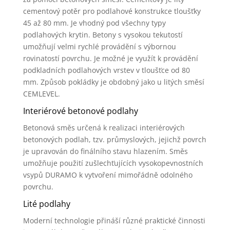
cementový potěr pro podlahové konstrukce tloušťky
45 až 80 mm. Je vhodný pod všechny typy
podlahových krytin. Betony s vysokou tekutostí
umožňují velmi rychlé provádění s výbornou
rovinatostí povrchu. Je možné je využít k provádění
podkladních podlahových vrstev v tloušťce od 80
mm. Způsob pokládky je obdobný jako u litých směsí
CEMLEVEL.
Interiérové betonové podlahy
Betonová směs určená k realizaci interiérových
betonových podlah, tzv. průmyslových, jejichž povrch
je upravován do finálního stavu hlazením. Směs
umožňuje použití zušlechťujících vysokopevnostních
vsypů DURAMO k vytvoření mimořádně odolného
povrchu.
Lité podlahy
Moderní technologie přináší různé praktické činnosti