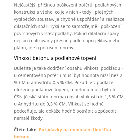
Nejčastější příčinou poškození potěrů, podlahových
konstrukcí a všeho, co je v nich - tedy i plošných
vytápěcích soustav, je chybné uspořádání a realizace
dilatačních spár. Týká se to samozřejmě i poškození
povrchových vrstev podlahy. Pokud dilatační spáry
nejsou realizovány přesně podle naprojektovaného
plánu, jde o porušení normy.
Vlhkost betonu a podlahové topení
Důležité je také dodržení obsahu vlhkosti podkladu -
u cementového potěru musí být hodnota nižší než 2
% CM u anhydritu 0,5 % CM. Pokud je v podlaze
uloženo podlahové topení, u betonu musí být dle
ČSN (česká státní norma) obsah vlhkosti do 1,5 % CM,
u Anhydritu do 0,3 % CM. Vlhkost se hodně
podceňuje, ale dokáže hodně potrápit a způsobit
nemalé škody.
Čtěte také:
Požadavky na minimální tloušťku
betonu