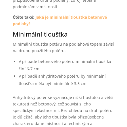
přizpůsobena druhu podlahy, zdroji tepla a
podmínkám v místnosti.
Čtěte také:
Jaká je minimální tloušťka betonové
podlahy?
Minimální tloušťka
Minimální tloušťka potěru na podlahové topení závisí
na druhu použitého potěru.
V případě betonového potěru minimální tloušťka
činí 6-7 cm.
V případě anhydritového potěru by minimální
tloušťka měla být minimálně 3,5 cm.
Anhydritový potěr se vyznačuje nižší hustotou a větší
tekutostí než betonový, což souvisí s jeho
specifickými vlastnostmi. Bez ohledu na druh potěru
je důležité, aby jeho tloušťka byla přizpůsobena
charakteru dané místnosti a technickým a