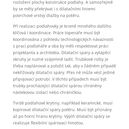
rozložení plochy konstrukce podlahy. A samozřejmě
by se měly překrývat i s dilatačními liniemi
povrchové vrstvy dlažby na potěru.
Při realizaci podlahovky je kromě mnohého dalšího
klíčová i koordinace. Práce topenáře musí být
koordinována z pohledu technologických návazností
s prací podlaháře a oba by měli respektovat práci
projektanta a architekta. Dilatační spáry a vytápěcí
okruhy je nutné vzájemně ladit. Trubkové rošty je
třeba naplánovat a položit tak, aby v žádném případě
nekřižovaly dilatační spáry. Přes ně může vést jedině
připojovací potrubí. V těchto případech musí být
trubky procházející dilatační spárou chráněny
návlekovou izolací nebo chráničkou.
Tvrdé podlahové krytiny, například keramické, musí
kopírovat dilatační spáry potěru. Musí být přiznány
až po horní hranu krytiny. Výplň dilatační spáry se
realizuje flexibilní spárovací hmotou.