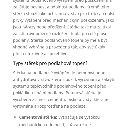
systému podlahového vytápění před poškozením a
zajišťuje pevnost a odolnost podlahy. Kromě toho
stěrka slouží jako ochranná vrstva pro trubky a další
prvky vytápění před mechanickým poškozením, jako
jsou nárazy nebo přetížení. Stěrka také má za úkol
zajistit rovnoměrné rozložení tepla po celé ploše
podlahy. Stěrka podlahového topení by měla být
vhodně vybrána a provedena tak, aby své úkoly
plnila efektivně a spolehlivě.
Typy stěrek pro podlahové topení
Stěrka na podlahové vytápění je betonová nebo
anhydritová vrstva, která slouží k vyrovnání a zakrytí
systému teplovodního podlahového topení před
pokládkou finální podlahy. Betonová stěrka je
vyrobena z směsi cementu, písku a vody, která je
vyrovnána a rozprostřena na podlaze.
Cementová stěrka:
Vyznačuje se vysokou
mechanickou odolností, což zaručuje