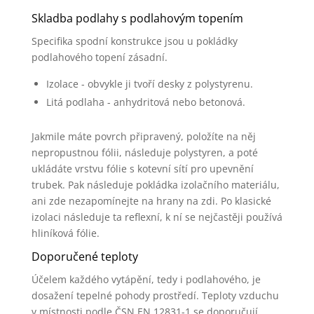
Skladba podlahy s podlahovým topením
Specifika spodní konstrukce jsou u pokládky
podlahového topení zásadní.
Izolace - obvykle ji tvoří desky z polystyrenu.
Litá podlaha - anhydritová nebo betonová.
Jakmile máte povrch připravený, položíte na něj
nepropustnou fólii, následuje polystyren, a poté
ukládáte vrstvu fólie s kotevní sítí pro upevnění
trubek. Pak následuje pokládka izolačního materiálu,
ani zde nezapomínejte na hrany na zdi. Po klasické
izolaci následuje ta reflexní, k ní se nejčastěji používá
hliníková fólie.
Doporučené teploty
Účelem každého vytápění, tedy i podlahového, je
dosažení tepelné pohody prostředí. Teploty vzduchu
v místnosti podle ČSN EN 12831-1 se doporučují