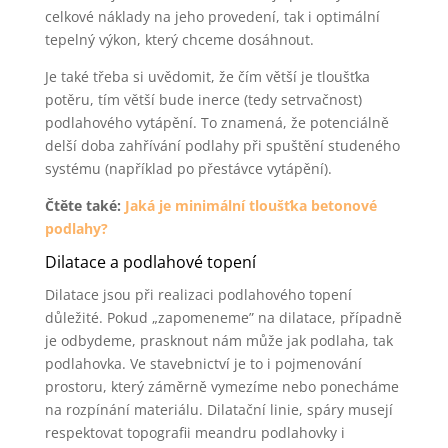
celkové náklady na jeho provedení, tak i optimální
tepelný výkon, který chceme dosáhnout.
Je také třeba si uvědomit, že čím větší je tloušťka
potěru, tím větší bude inerce (tedy setrvačnost)
podlahového vytápění. To znamená, že potenciálně
delší doba zahřívání podlahy při spuštění studeného
systému (například po přestávce vytápění).
Čtěte také:
Jaká je minimální tloušťka betonové
podlahy?
Dilatace a podlahové topení
Dilatace jsou při realizaci podlahového topení
důležité. Pokud „zapomeneme” na dilatace, případně
je odbydeme, prasknout nám může jak podlaha, tak
podlahovka. Ve stavebnictví je to i pojmenování
prostoru, který záměrně vymezíme nebo ponecháme
na rozpínání materiálu. Dilatační linie, spáry musejí
respektovat topografii meandru podlahovky i