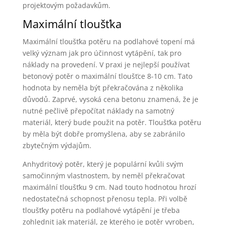
projektovým požadavkům.
Maximální tloušťka
Maximální tloušťka potěru na podlahové topení má
velký význam jak pro účinnost vytápění, tak pro
náklady na provedení. V praxi je nejlepší používat
betonový potěr o maximální tloušťce 8-10 cm. Tato
hodnota by neměla být překračována z několika
důvodů. Zaprvé, vysoká cena betonu znamená, že je
nutné pečlivě přepočítat náklady na samotný
materiál, který bude použit na potěr. Tloušťka potěru
by měla být dobře promyšlena, aby se zabránilo
zbytečným výdajům.
Anhydritový potěr, který je populární kvůli svým
samočinným vlastnostem, by neměl překračovat
maximální tloušťku 9 cm. Nad touto hodnotou hrozí
nedostatečná schopnost přenosu tepla. Při volbě
tloušťky potěru na podlahové vytápění je třeba
zohlednit jak materiál, ze kterého je potěr vyroben,