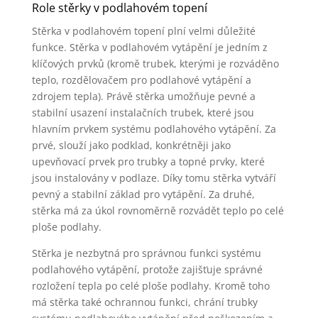
Role stěrky v podlahovém topení
Stěrka v podlahovém topení plní velmi důležité
funkce. Stěrka v podlahovém vytápění je jedním z
klíčových prvků (kromě trubek, kterými je rozváděno
teplo, rozdělovačem pro podlahové vytápění a
zdrojem tepla). Právě stěrka umožňuje pevné a
stabilní usazení instalačních trubek, které jsou
hlavním prvkem systému podlahového vytápění. Za
prvé, slouží jako podklad, konkrétněji jako
upevňovací prvek pro trubky a topné prvky, které
jsou instalovány v podlaze. Díky tomu stěrka vytváří
pevný a stabilní základ pro vytápění. Za druhé,
stěrka má za úkol rovnoměrně rozvádět teplo po celé
ploše podlahy.
Stěrka je nezbytná pro správnou funkci systému
podlahového vytápění, protože zajišťuje správné
rozložení tepla po celé ploše podlahy. Kromě toho
má stěrka také ochrannou funkci, chrání trubky