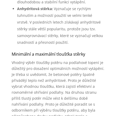
dlouhodobou a stabilní funkci vytápění.
Anhydritová stěrka:
Vyznačuje se rychlým
tuhnutím a možností použití ve velmi tenké
vrstvě. V posledních letech získávají anhydritové
stěrky stále větší popularitu, protože jsou tzv.
samovyrovnávací stěrky, které se vyznačují velkou
snadností a přesností použití.
Minimální a maximální tloušťka stěrky
Vhodný výběr tloušťky potěru na podlahové topení je
důležitý pro dosažení optimálních možností vytápění.
Je třeba si uvědomit, že betonové potěry špatně
přivádějí teplo než anhydritové. Proto je důležité
vybrat vhodnou tloušťku, která zajistí efektivní a
rovnoměrné ohřívání podlahy. Na druhou stranu
příliš tlustý potěr může vést k delšímu době
nahřívání podlahy. Proto je důležité poradit se s
odborníkem při výběru tloušťky potěru, aby byla