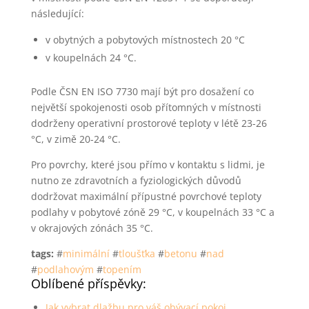
následující:
v obytných a pobytových místnostech 20 °C
v koupelnách 24 °C.
Podle ČSN EN ISO 7730 mají být pro dosažení co
největší spokojenosti osob přítomných v místnosti
dodrženy operativní prostorové teploty v létě 23-26
°C, v zimě 20-24 °C.
Pro povrchy, které jsou přímo v kontaktu s lidmi, je
nutno ze zdravotních a fyziologických důvodů
dodržovat maximální přípustné povrchové teploty
podlahy v pobytové zóně 29 °C, v koupelnách 33 °C a
v okrajových zónách 35 °C.
tags:
#
minimální
#
tloušťka
#
betonu
#
nad
#
podlahovým
#
topením
Oblíbené příspěvky:
Jak vybrat dlažbu pro váš obývací pokoj