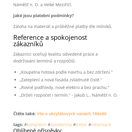
Náměšť n. O. a Velké Meziříčí.
Jaké jsou platební podmínky?
Záloha na materiál a průběžné platby dle milníků.
Reference a spokojenost
zákazníků
Zákazníci oceňují kvalitu odvedené práce a
dodržování termínů a rozpočtů:
„Koupelna hotová podle návrhu a bez zdržení.“
„Zateplení a nová fasáda zvládnuté čistě.“
„Rovné podhledy, nové elektro a bez prachu.“
„Drželi rozpočet i termín.“ - Jakub L., Náměšť n. O.
Čtěte také:
Vše o akrylátových vanách 180x80
tags:
#
kompletni
#
stavebniny
#
trebic
#
informace
Oblíbené příspěvky: