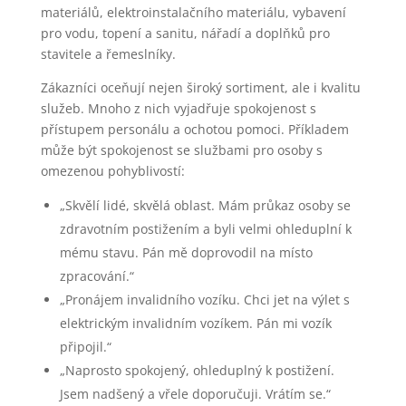
materiálů, elektroinstalačního materiálu, vybavení
pro vodu, topení a sanitu, nářadí a doplňků pro
stavitele a řemeslníky.
Zákazníci oceňují nejen široký sortiment, ale i kvalitu
služeb. Mnoho z nich vyjadřuje spokojenost s
přístupem personálu a ochotou pomoci. Příkladem
může být spokojenost se službami pro osoby s
omezenou pohyblivostí:
„Skvělí lidé, skvělá oblast. Mám průkaz osoby se
zdravotním postižením a byli velmi ohleduplní k
mému stavu. Pán mě doprovodil na místo
zpracování.“
„Pronájem invalidního vozíku. Chci jet na výlet s
elektrickým invalidním vozíkem. Pán mi vozík
připojil.“
„Naprosto spokojený, ohleduplný k postižení.
Jsem nadšený a vřele doporučuji. Vrátím se.“