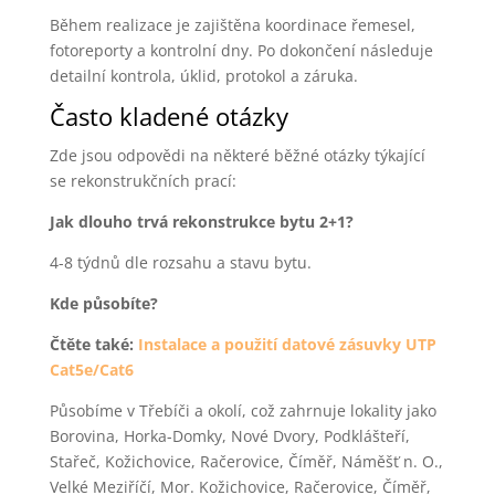
Během realizace je zajištěna koordinace řemesel,
fotoreporty a kontrolní dny. Po dokončení následuje
detailní kontrola, úklid, protokol a záruka.
Často kladené otázky
Zde jsou odpovědi na některé běžné otázky týkající
se rekonstrukčních prací:
Jak dlouho trvá rekonstrukce bytu 2+1?
4-8 týdnů dle rozsahu a stavu bytu.
Kde působíte?
Čtěte také:
Instalace a použití datové zásuvky UTP
Cat5e/Cat6
Působíme v Třebíči a okolí, což zahrnuje lokality jako
Borovina, Horka-Domky, Nové Dvory, Podklášteří,
Stařeč, Kožichovice, Račerovice, Číměř, Náměšť n. O.,
Velké Meziříčí, Mor. Kožichovice, Račerovice, Číměř,