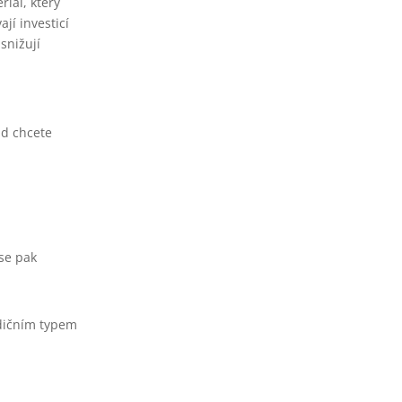
iál, který
jí investicí
snižují
ud chcete
 se pak
adičním typem