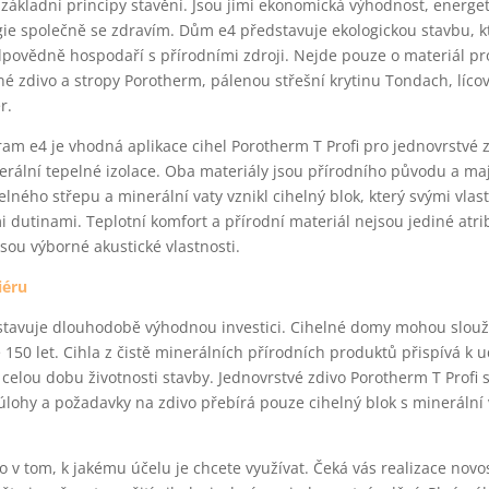
základní principy stavění. Jsou jimi ekonomická výhodnost, energe
ogie společně se zdravím. Dům e4 představuje ekologickou stavbu, k
dpovědně hospodaří s přírodními zdroji. Nejde pouze o materiál pr
né zdivo a stropy Porotherm, pálenou střešní krytinu Tondach, lícov
r.
am e4 je vhodná aplikace cihel Porotherm T Profi pro jednovrstvé z
erální tepelné izolace. Oba materiály jsou přírodního původu a ma
elného střepu a minerální vaty vznikl cihelný blok, který svými vla
 dutinami. Teplotní komfort a přírodní materiál nejsou jediné atri
jsou výborné akustické vlastnosti.
iéru
tavuje dlouhodobě výhodnou investici. Cihelné domy mohou slouži
 150 let. Cihla z čistě minerálních přírodních produktů přispívá k 
celou dobu životnosti stavby. Jednovrstvé zdivo Porotherm T Profi 
lohy a požadavky na zdivo přebírá pouze cihelný blok s minerální 
no v tom, k jakému účelu je chcete využívat. Čeká vás realizace nov