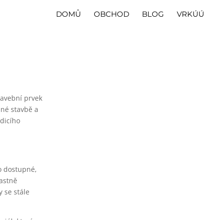
DOMŮ
OBCHOD
BLOG
VRKÚÚ
stavební prvek
lné stavbě a
zdicího
no dostupné,
lastně
y se stále