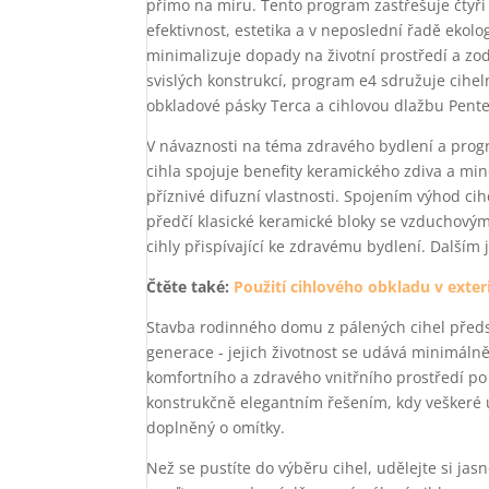
přímo na míru. Tento program zastřešuje čtyři 
efektivnost, estetika a v neposlední řadě ekol
minimalizuje dopady na životní prostředí a zo
svislých konstrukcí, program e4 sdružuje cihel
obkladové pásky Terca a cihlovou dlažbu Pente
V návaznosti na téma zdravého bydlení a progr
cihla spojuje benefity keramického zdiva a min
příznivé difuzní vlastnosti. Spojením výhod cih
předčí klasické keramické bloky se vzduchovými
cihly přispívající ke zdravému bydlení. Dalším 
Čtěte také:
Použití cihlového obkladu v exter
Stavba rodinného domu z pálených cihel předs
generace - jejich životnost se udává minimálně
komfortního a zdravého vnitřního prostředí po 
konstrukčně elegantním řešením, kdy veškeré ú
doplněný o omítky.
Než se pustíte do výběru cihel, udělejte si jas