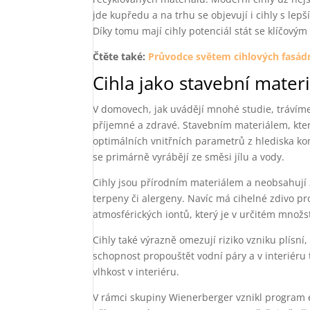
jde kupředu a na trhu se objevují i cihly s lep
Díky tomu mají cihly potenciál stát se klíčový
Čtěte také:
Průvodce světem cihlových fasád
Cihla jako stavební mater
V domovech, jak uvádějí mnohé studie, trávíme 
příjemné a zdravé. Stavebním materiálem, který
optimálních vnitřních parametrů z hlediska ko
se primárně vyrábějí ze směsi jílu a vody.
Cihly jsou přírodním materiálem a neobsahují ž
terpeny či alergeny. Navíc má cihelné zdivo pr
atmosférických iontů, který je v určitém množs
Cihly také výrazně omezují riziko vzniku plísn
schopnost propouštět vodní páry a v interiéru
vlhkost v interiéru.
V rámci skupiny Wienerberger vznikl program e