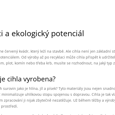
ti a ekologický potenciál
me červený kvádr, který leží na stavbě. Ale cihla není jen základní 
potenciálem. Od výroby až po recyklaci může cihla přispět k udržite
dům, plot, komín nebo třeba krb, musíte se rozhodnout, na jaký typ 
je cihla vyrobena?
ch surovin jako je hlína, jíl a písek? Tyto materiály jsou nejen snad
ož minimalizuje uhlíkovou stopu spojenou s dopravou. Cihla je tak v
ném zpracování ji nijak zbytečně nezatěžuje. Už během těžby a výrob
 prostředí.