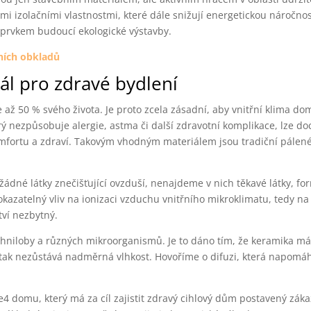
šími izolačními vlastnostmi, které dále snižují energetickou náročno
m prvkem budoucí ekologické výstavby.
ních obkladů
iál pro zdravé bydlení
až 50 % svého života. Je proto zcela zásadní, aby vnitřní klima do
 nezpůsobuje alergie, astma či další zdravotní komplikace, lze doc
mfortu a zdraví. Takovým vhodným materiálem jsou tradiční pálené 
ádné látky znečišťující ovzduší, nenajdeme v nich těkavé látky, f
okazatelný vliv na ionizaci vzduchu vnitřního mikroklimatu, tedy na
tví nezbytný.
í, hniloby a různých mikroorganismů. Je to dáno tím, že keramika m
 tak nezůstává nadměrná vlhkost. Hovoříme o difuzi, která napomá
4 domu, který má za cíl zajistit zdravý cihlový dům postavený záka