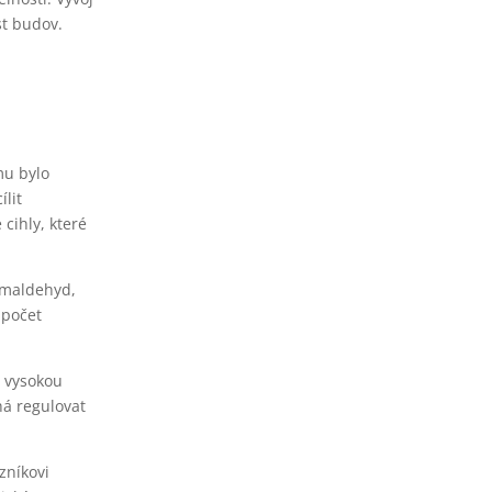
st budov.
mu bylo
ílit
cihly, které
ormaldehyd,
 počet
á vysokou
há regulovat
zníkovi