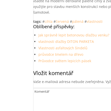
vsaďte na moderní děrované pálené cihly a zvažt
využijte pro stavbu menších konstrukcí nebo pl
šamotové.
tags:
#
cihla
#
červená
#
pálená
#
vlastnosti
Oblíbené příspěvky:
Jak správně lepit betonovou dlažbu venku?
vlastnosti dlažby DITON PARKETA
Vlastnosti asfaltových šindelů
průvodce tmelem na dřevo
Průvodce světem lepicích pásek
Vložit komentář
Vaše e-mailová adresa nebude zveřejněna.
Vyž