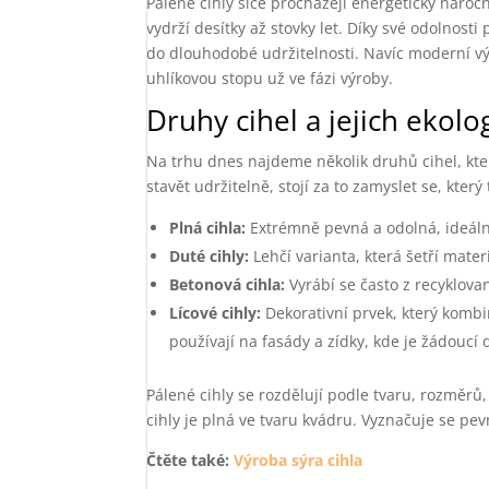
Pálené cihly sice procházejí energeticky nároč
vydrží desítky až stovky let. Díky své odolnost
do dlouhodobé udržitelnosti. Navíc moderní výro
uhlíkovou stopu už ve fázi výroby.
Druhy cihel a jejich ekolo
Na trhu dnes najdeme několik druhů cihel, kte
stavět udržitelně, stojí za to zamyslet se, který 
Plná cihla:
Extrémně pevná a odolná, ideáln
Duté cihly:
Lehčí varianta, která šetří materi
Betonová cihla:
Vyrábí se často z recyklova
Lícové cihly:
Dekorativní prvek, který kombin
používají na fasády a zídky, kde je žádoucí 
Pálené cihly se rozdělují podle tvaru, rozměrů
cihly je plná ve tvaru kvádru. Vyznačuje se pevno
Čtěte také:
Výroba sýra cihla