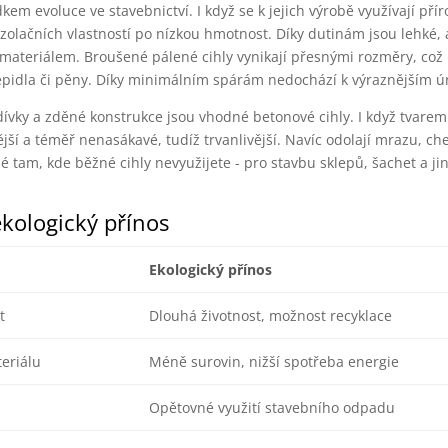
em evoluce ve stavebnictví. I když se k jejich výrobě využívají přír
zolačních vlastností po nízkou hmotnost. Díky dutinám jsou lehké, 
 materiálem. Broušené pálené cihly vynikají přesnými rozměry, co
lepidla či pěny. Díky minimálním spárám nedochází k výraznějším ú
zdívky a zděné konstrukce jsou vhodné betonové cihly. I když tvare
ější a téměř nenasákavé, tudíž trvanlivější. Navíc odolají mrazu, c
 tam, kde běžné cihly nevyužijete - pro stavbu sklepů, šachet a ji
ekologický přínos
Ekologický přínos
t
Dlouhá životnost, možnost recyklace
eriálu
Méně surovin, nižší spotřeba energie
Opětovné využití stavebního odpadu