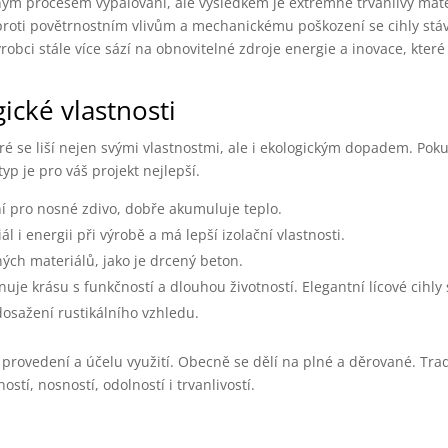
ným procesem vypalování, ale výsledkem je extrémně trvanlivý mater
i proti povětrnostním vlivům a mechanickému poškození se cihly stáva
bci stále více sází na obnovitelné zdroje energie a inovace, které 
gické vlastnosti
ré se liší nejen svými vlastnostmi, ale i ekologickým dopadem. Pok
typ je pro váš projekt nejlepší.
í pro nosné zdivo, dobře akumuluje teplo.
ál i energii při výrobě a má lepší izolační vlastnosti.
ných materiálů, jako je drcený beton.
uje krásu s funkčností a dlouhou životností. Elegantní lícové cihly
dosažení rustikálního vzhledu.
, provedení a účelu využití. Obecně se dělí na plné a děrované. Tr
stí, nosností, odolností i trvanlivostí.