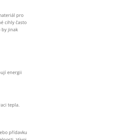
materiál pro
é cihly často
 by jinak
ují energii
aci tepla.
 nebo přídavku
lnosti. Vývoj