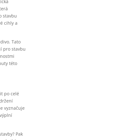
tická
terá
o stavbu
é cihly a
divo. Tato
jí pro stavbu
stnostmi
buty této
t po celé
udržení
se vyznačuje
výplní
ostavby? Pak