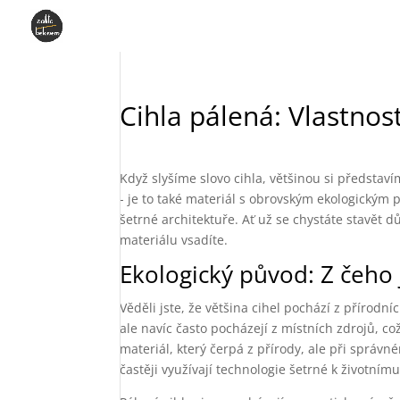
Cihla pálená: Vlastnos
Když slyšíme slovo cihla, většinou si představí
- je to také materiál s obrovským ekologickým 
šetrné architektuře. Ať už se chystáte stavět 
materiálu vsadíte.
Ekologický původ: Z čeho 
Věděli jste, že většina cihel pochází z přírodní
ale navíc často pocházejí z místních zdrojů, c
materiál, který čerpá z přírody, ale při správ
častěji využívají technologie šetrné k životnímu