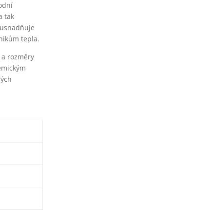
odní
a tak
ž usnadňuje
nikům tepla.
m a rozměry
hemickým
ných