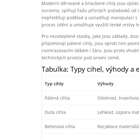
Moderní děrované a broušené cihly jsou výsledk
suroviny, splňují řadu přísných požadavků od i
nepřetěžují podklad a usnadňují manipulaci s
proces zdění a umožňuje využití tenké vrstvy 
Pro nezateplené stavby, jako jsou základy, do
připomínají pálené cihly, jsou oproti nim pevn
rozmrazovacím látkám i žáru. Jsou proto vhodné
technických prostor pod úrovní země.
Tabulka: Typy cihel, výhody a 
Typ cihly
Výhody
Pálená cihla
Odolnost, trvanlivos
Dutá cihla
Lehkost, úspora mat
Betonová cihla
Recyklace materiálů