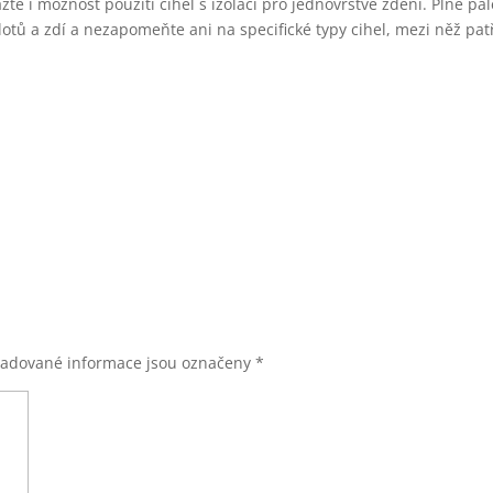
e i možnost použití cihel s izolací pro jednovrstvé zdění. Plné pál
otů a zdí a nezapomeňte ani na specifické typy cihel, mezi něž patř
adované informace jsou označeny
*