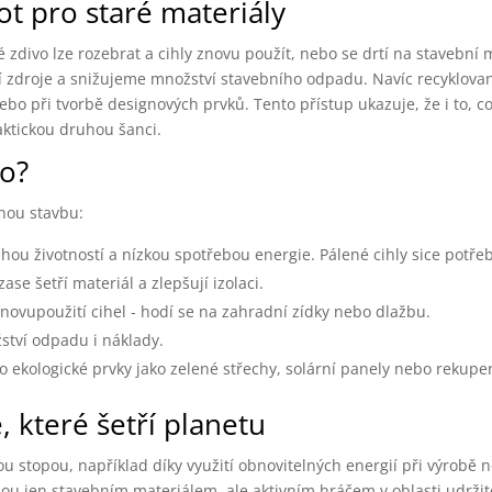
ot pro staré materiály
ré zdivo lze rozebrat a cihly znovu použít, nebo se drtí na stavební 
dní zdroje a snižujeme množství stavebního odpadu. Navíc recyklovan
nebo při tvorbě designových prvků. Tento přístup ukazuje, že i to, co
aktickou druhou šanci.
to?
lnou stavbu:
hou životností a nízkou spotřebou energie. Pálené cihly sice potřeb
zase šetří materiál a zlepšují izolaci.
znovupoužití cihel - hodí se na zahradní zídky nebo dlažbu.
ství odpadu i náklady.
o ekologické prvky jako zelené střechy, solární panely nebo rekuper
, které šetří planetu
ovou stopou, například díky využití obnovitelných energií při výrobě
ou jen stavebním materiálem, ale aktivním hráčem v oblasti udržite