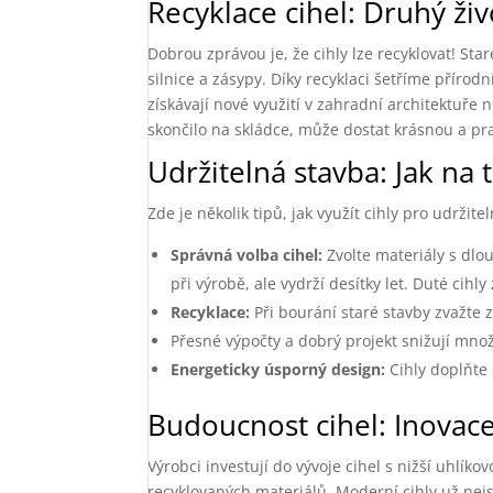
Recyklace cihel: Druhý živ
Dobrou zprávou je, že cihly lze recyklovat! Sta
silnice a zásypy. Díky recyklaci šetříme příro
získávají nové využití v zahradní architektuře 
skončilo na skládce, může dostat krásnou a pr
Udržitelná stavba: Jak na 
Zde je několik tipů, jak využít cihly pro udržite
Správná volba cihel:
Zvolte materiály s dlou
při výrobě, ale vydrží desítky let. Duté cihly 
Recyklace:
Při bourání staré stavby zvažte 
Přesné výpočty a dobrý projekt snižují množ
Energeticky úsporný design:
Cihly doplňte 
Budoucnost cihel: Inovace
Výrobci investují do vývoje cihel s nižší uhlík
recyklovaných materiálů. Moderní cihly už nejs