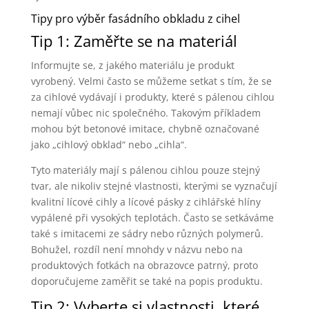
Tipy pro výběr fasádního obkladu z cihel
Tip 1: Zaměřte se na materiál
Informujte se, z jakého materiálu je produkt
vyrobený. Velmi často se můžeme setkat s tím, že se
za cihlové vydávají i produkty, které s pálenou cihlou
nemají vůbec nic společného. Takovým příkladem
mohou být betonové imitace, chybně označované
jako „cihlový obklad“ nebo „cihla“.
Tyto materiály mají s pálenou cihlou pouze stejný
tvar, ale nikoliv stejné vlastnosti, kterými se vyznačují
kvalitní lícové cihly a lícové pásky z cihlářské hlíny
vypálené při vysokých teplotách. Často se setkáváme
také s imitacemi ze sádry nebo různých polymerů.
Bohužel, rozdíl není mnohdy v názvu nebo na
produktových fotkách na obrazovce patrný, proto
doporučujeme zaměřit se také na popis produktu.
Tip 2: Vyberte si vlastnosti, které