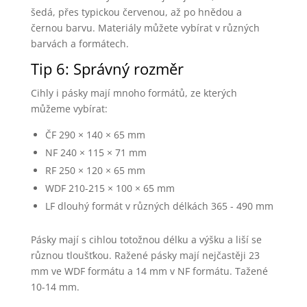
šedá, přes typickou červenou, až po hnědou a
černou barvu. Materiály můžete vybírat v různých
barvách a formátech.
Tip 6: Správný rozměr
Cihly i pásky mají mnoho formátů, ze kterých
můžeme vybírat:
ČF 290 × 140 × 65 mm
NF 240 × 115 × 71 mm
RF 250 × 120 × 65 mm
WDF 210-215 × 100 × 65 mm
LF dlouhý formát v různých délkách 365 - 490 mm
Pásky mají s cihlou totožnou délku a výšku a liší se
různou tloušťkou. Ražené pásky mají nejčastěji 23
mm ve WDF formátu a 14 mm v NF formátu. Tažené
10-14 mm.