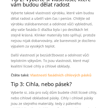
vám budou dělat radost
Vyberte takové vlastnosti výrobku, které vám budou
dělat radost a ušetří vám čas i peníze. Chtějte od
výrobku stálobarevnost a odolnost vůči vyblednutí,
aby vaše fasáda či dlažba byla i po desítkách let
stejně krásná. Klinker materiály toto splňují, protože
nejsou nijak dobarvovány, ale barevnosti je docíleno
výpalem za vysokých teplot.
Další vlastností je bezúdržbovost a odolnost vůči
teplotním výkyvům. To jsou vlastnosti, které mají
kvalitní lícové cihly a cihlové obklady.
Čtěte také:
Vlastnosti fasádních cihlových pásků
Tip 3: Cihla, nebo pásek?
Vyberte si, zda pro svůj dům budete chtít lícové cihly,
nebo cihlové obkladové pásky. Cihly i cihlové pásky
jsou ze stejného materiály, tedy z páleného