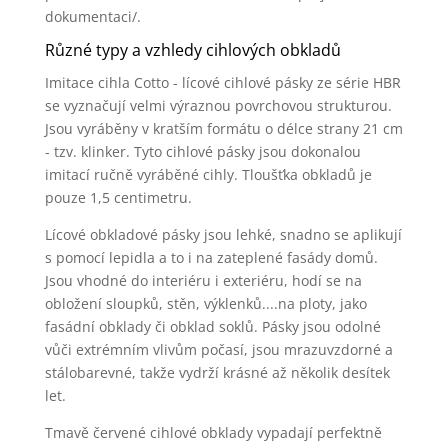
dokumentaci/.
Různé typy a vzhledy cihlových obkladů
Imitace cihla Cotto - lícové cihlové pásky ze série HBR
se vyznačují velmi výraznou povrchovou strukturou.
Jsou vyráběny v kratším formátu o délce strany 21 cm
- tzv. klinker. Tyto cihlové pásky jsou dokonalou
imitací ručně vyráběné cihly. Tloušťka obkladů je
pouze 1,5 centimetru.
Lícové obkladové pásky jsou lehké, snadno se aplikují
s pomocí lepidla a to i na zateplené fasády domů.
Jsou vhodné do interiéru i exteriéru, hodí se na
obložení sloupků, stěn, výklenků....na ploty, jako
fasádní obklady či obklad soklů. Pásky jsou odolné
vůči extrémním vlivům počasí, jsou mrazuvzdorné a
stálobarevné, takže vydrží krásné až několik desítek
let.
Tmavě červené cihlové obklady vypadají perfektně