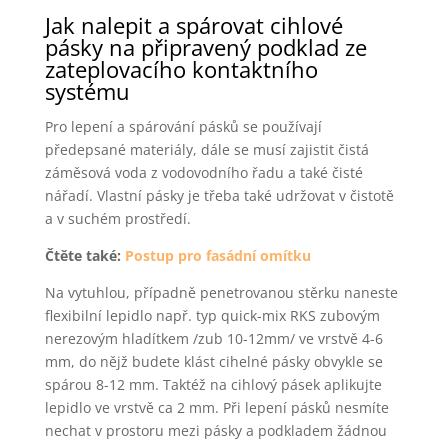
Jak nalepit a spárovat cihlové
pásky na připravený podklad ze
zateplovacího kontaktního
systému
Pro lepení a spárování pásků se používají
předepsané materiály, dále se musí zajistit čistá
záměsová voda z vodovodního řadu a také čisté
nářadí. Vlastní pásky je třeba také udržovat v čistotě
a v suchém prostředí.
Čtěte také:
Postup pro fasádní omítku
Na vytuhlou, případně penetrovanou stěrku naneste
flexibilní lepidlo např. typ quick-mix RKS zubovým
nerezovým hladítkem /zub 10-12mm/ ve vrstvě 4-6
mm, do nějž budete klást cihelné pásky obvykle se
spárou 8-12 mm. Taktéž na cihlový pásek aplikujte
lepidlo ve vrstvě ca 2 mm. Při lepení pásků nesmíte
nechat v prostoru mezi pásky a podkladem žádnou