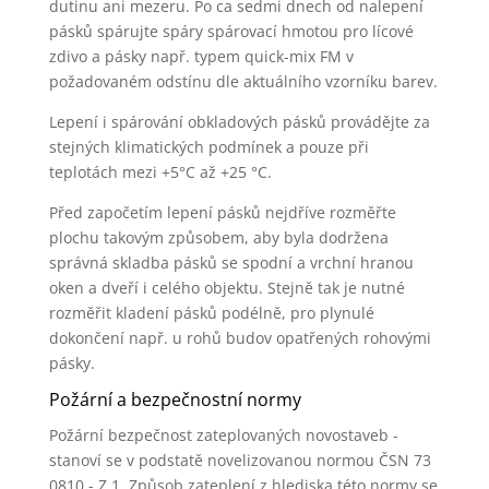
dutinu ani mezeru. Po ca sedmi dnech od nalepení
pásků spárujte spáry spárovací hmotou pro lícové
zdivo a pásky např. typem quick-mix FM v
požadovaném odstínu dle aktuálního vzorníku barev.
Lepení i spárování obkladových pásků provádějte za
stejných klimatických podmínek a pouze při
teplotách mezi +5°C až +25 °C.
Před započetím lepení pásků nejdříve rozměřte
plochu takovým způsobem, aby byla dodržena
správná skladba pásků se spodní a vrchní hranou
oken a dveří i celého objektu. Stejně tak je nutné
rozměřit kladení pásků podélně, pro plynulé
dokončení např. u rohů budov opatřených rohovými
pásky.
Požární a bezpečnostní normy
Požární bezpečnost zateplovaných novostaveb -
stanoví se v podstatě novelizovanou normou ČSN 73
0810 - Z 1. Způsob zateplení z hlediska této normy se