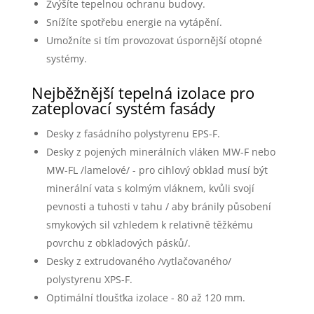
Zvýšíte tepelnou ochranu budovy.
Snížíte spotřebu energie na vytápění.
Umožníte si tím provozovat úspornější otopné
systémy.
Nejběžnější tepelná izolace pro
zateplovací systém fasády
Desky z fasádního polystyrenu EPS-F.
Desky z pojených minerálních vláken MW-F nebo
MW-FL /lamelové/ - pro cihlový obklad musí být
minerální vata s kolmým vláknem, kvůli svojí
pevnosti a tuhosti v tahu / aby bránily působení
smykových sil vzhledem k relativně těžkému
povrchu z obkladových pásků/.
Desky z extrudovaného /vytlačovaného/
polystyrenu XPS-F.
Optimální tloušťka izolace - 80 až 120 mm.