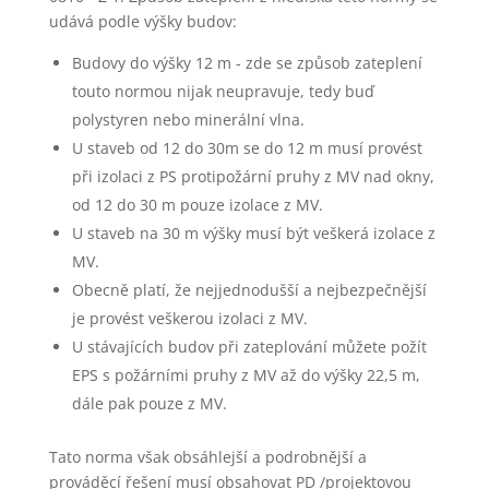
udává podle výšky budov:
Budovy do výšky 12 m - zde se způsob zateplení
touto normou nijak neupravuje, tedy buď
polystyren nebo minerální vlna.
U staveb od 12 do 30m se do 12 m musí provést
při izolaci z PS protipožární pruhy z MV nad okny,
od 12 do 30 m pouze izolace z MV.
U staveb na 30 m výšky musí být veškerá izolace z
MV.
Obecně platí, že nejjednodušší a nejbezpečnější
je provést veškerou izolaci z MV.
U stávajících budov při zateplování můžete požít
EPS s požárními pruhy z MV až do výšky 22,5 m,
dále pak pouze z MV.
Tato norma však obsáhlejší a podrobnější a
prováděcí řešení musí obsahovat PD /projektovou