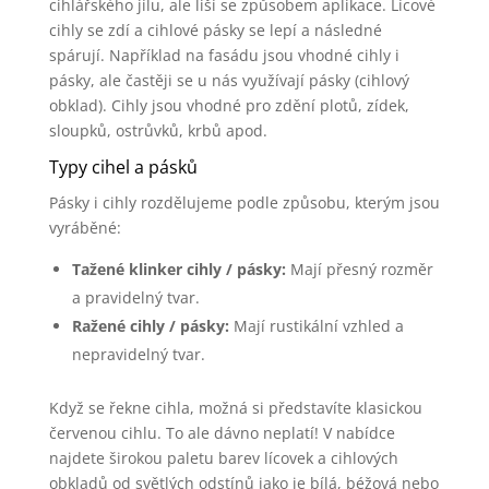
cihlářského jílu, ale liší se způsobem aplikace. Lícové
cihly se zdí a cihlové pásky se lepí a následné
spárují. Například na fasádu jsou vhodné cihly i
pásky, ale častěji se u nás využívají pásky (cihlový
obklad). Cihly jsou vhodné pro zdění plotů, zídek,
sloupků, ostrůvků, krbů apod.
Typy cihel a pásků
Pásky i cihly rozdělujeme podle způsobu, kterým jsou
vyráběné:
Tažené klinker cihly / pásky:
Mají přesný rozměr
a pravidelný tvar.
Ražené cihly / pásky:
Mají rustikální vzhled a
nepravidelný tvar.
Když se řekne cihla, možná si představíte klasickou
červenou cihlu. To ale dávno neplatí! V nabídce
najdete širokou paletu barev lícovek a cihlových
obkladů od světlých odstínů jako je bílá, béžová nebo