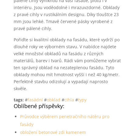
pálené cihly vyniknou na vaší fasádě, plotu i v
interiéru. Jsou voděodolné i mrazuvzdorné. Obklady
z pravé cihly v rustikálním designu. Díky tloušťce 23
mm jsou lehké. Tmavě červené pásky vyrobené z
pravé pálené cihly.
Pořiďte si kvalitní obklady na fasádu, které vydrží po
dlouhé roky ve výborném stavu. V nabídce najdete
velké množství obkladů na fasádu z různých
materiálů, barev i tvarů. Rádi vám pomůžeme vybrat
ten správný obklad na nezateplenou fasádu. Tyto
obklady mohou mít hmotnost vyšší i než 40 kg/metr.
Perfektně stavbu odizolují a vypadají naprosto
skvěle.
tags:
#
fasádní
#
obklad
#
cihla
#
typy
Oblíbené příspěvky:
Průvodce výběrem penetračního nátěru pro
fasády
obložení betonové zdi kamenem