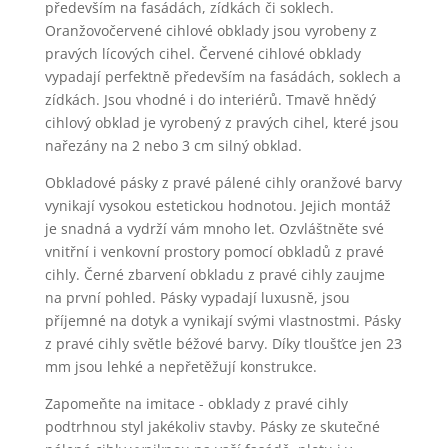
především na fasádách, zídkách či soklech.
Oranžovočervené cihlové obklady jsou vyrobeny z
pravých lícových cihel. Červené cihlové obklady
vypadají perfektně především na fasádách, soklech a
zídkách. Jsou vhodné i do interiérů. Tmavě hnědý
cihlový obklad je vyrobený z pravých cihel, které jsou
nařezány na 2 nebo 3 cm silný obklad.
Obkladové pásky z pravé pálené cihly oranžové barvy
vynikají vysokou estetickou hodnotou. Jejich montáž
je snadná a vydrží vám mnoho let. Ozvláštněte své
vnitřní i venkovní prostory pomocí obkladů z pravé
cihly. Černé zbarvení obkladu z pravé cihly zaujme
na první pohled. Pásky vypadají luxusně, jsou
příjemné na dotyk a vynikají svými vlastnostmi. Pásky
z pravé cihly světle béžové barvy. Díky tloušťce jen 23
mm jsou lehké a nepřetěžují konstrukce.
Zapomeňte na imitace - obklady z pravé cihly
podtrhnou styl jakékoliv stavby. Pásky ze skutečné