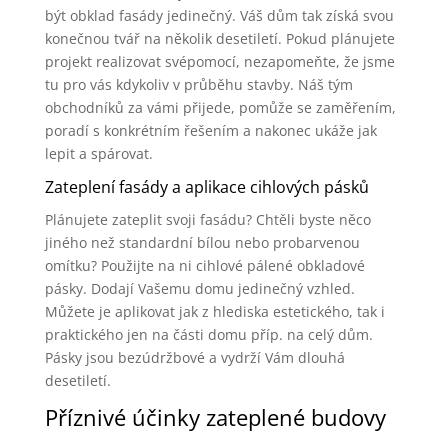
být obklad fasády jedinečný. Váš dům tak získá svou
konečnou tvář na několik desetiletí. Pokud plánujete
projekt realizovat svépomocí, nezapomeňte, že jsme
tu pro vás kdykoliv v průběhu stavby. Náš tým
obchodníků za vámi přijede, pomůže se zaměřením,
poradí s konkrétním řešením a nakonec ukáže jak
lepit a spárovat.
Zateplení fasády a aplikace cihlových pásků
Plánujete zateplit svoji fasádu? Chtěli byste něco
jiného než standardní bílou nebo probarvenou
omítku? Použijte na ni cihlové pálené obkladové
pásky. Dodají Vašemu domu jedinečný vzhled.
Můžete je aplikovat jak z hlediska estetického, tak i
praktického jen na části domu příp. na celý dům.
Pásky jsou bezúdržbové a vydrží Vám dlouhá
desetiletí.
Příznivé účinky zateplené budovy