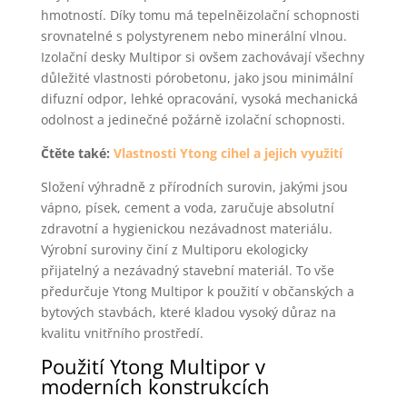
hmotností. Díky tomu má tepelněizolační schopnosti
srovnatelné s polystyrenem nebo minerální vlnou.
Izolační desky Multipor si ovšem zachovávají všechny
důležité vlastnosti pórobetonu, jako jsou minimální
difuzní odpor, lehké opracování, vysoká mechanická
odolnost a jedinečné požárně izolační schopnosti.
Čtěte také:
Vlastnosti Ytong cihel a jejich využití
Složení výhradně z přírodních surovin, jakými jsou
vápno, písek, cement a voda, zaručuje absolutní
zdravotní a hygienickou nezávadnost materiálu.
Výrobní suroviny činí z Multiporu ekologicky
přijatelný a nezávadný stavební materiál. To vše
předurčuje Ytong Multipor k použití v občanských a
bytových stavbách, které kladou vysoký důraz na
kvalitu vnitřního prostředí.
Použití Ytong Multipor v
moderních konstrukcích