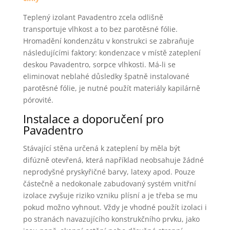
Teplený izolant Pavadentro zcela odlišně
transportuje vlhkost a to bez parotěsné fólie.
Hromadění kondenzátu v konstrukci se zabraňuje
následujícími faktory: kondenzace v místě zateplení
deskou Pavadentro, sorpce vlhkosti. Má-li se
eliminovat neblahé důsledky špatně instalované
parotěsné fólie, je nutné použít materiály kapilárně
pórovité.
Instalace a doporučení pro
Pavadentro
Stávající stěna určená k zateplení by měla být
difúzně otevřená, která například neobsahuje žádné
neprodyšné pryskyřičné barvy, latexy apod. Pouze
částečně a nedokonale zabudovaný systém vnitřní
izolace zvyšuje riziko vzniku plísní a je třeba se mu
pokud možno vyhnout. Vždy je vhodné použít izolaci i
po stranách navazujícího konstrukčního prvku, jako