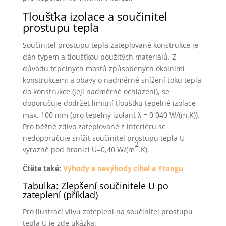
Tloušťka izolace a součinitel
prostupu tepla
Součinitel prostupu tepla zateplované konstrukce je
dán typem a tloušťkou použitých materiálů. Z
důvodu tepelných mostů způsobených okolními
konstrukcemi a obavy o nadměrné snížení toku tepla
do konstrukce (její nadměrné ochlazení), se
doporučuje dodržet limitní tloušťku tepelné izolace
max. 100 mm (pro tepelný izolant λ = 0,040 W/(m.K)).
Pro běžné zdivo zateplované z interiéru se
nedoporučuje snížit součinitel prostupu tepla U
2
výrazně pod hranici U=0,40 W/(m
.K).
Čtěte také:
Výhody a nevýhody cihel a Ytongu
Tabulka: Zlepšení součinitele U po
zateplení (příklad)
Pro ilustraci vlivu zateplení na součinitel prostupu
tepla U je zde ukázka: