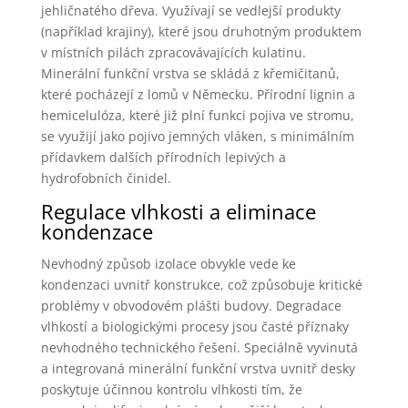
jehličnatého dřeva. Využívají se vedlejší produkty
(například krajiny), které jsou druhotným produktem
v místních pilách zpracovávajících kulatinu.
Minerální funkční vrstva se skládá z křemičitanů,
které pocházejí z lomů v Německu. Přírodní lignin a
hemicelulóza, které již plní funkci pojiva ve stromu,
se využijí jako pojivo jemných vláken, s minimálním
přídavkem dalších přírodních lepivých a
hydrofobních činidel.
Regulace vlhkosti a eliminace
kondenzace
Nevhodný způsob izolace obvykle vede ke
kondenzaci uvnitř konstrukce, což způsobuje kritické
problémy v obvodovém plášti budovy. Degradace
vlhkostí a biologickými procesy jsou časté příznaky
nevhodného technického řešení. Speciálně vyvinutá
a integrovaná minerální funkční vrstva uvnitř desky
poskytuje účinnou kontrolu vlhkosti tím, že