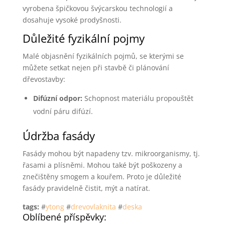
vyrobena špičkovou švýcarskou technologií a
dosahuje vysoké prodyšnosti.
Důležité fyzikální pojmy
Malé objasnění fyzikálních pojmů, se kterými se
můžete setkat nejen při stavbě či plánování
dřevostavby:
Difúzní odpor:
Schopnost materiálu propouštět
vodní páru difúzí.
Údržba fasády
Fasády mohou být napadeny tzv. mikroorganismy, tj.
řasami a plísněmi. Mohou také být poškozeny a
znečištěny smogem a kouřem. Proto je důležité
fasády pravidelně čistit, mýt a natírat.
tags:
#
ytong
#
drevovlaknita
#
deska
Oblíbené příspěvky: