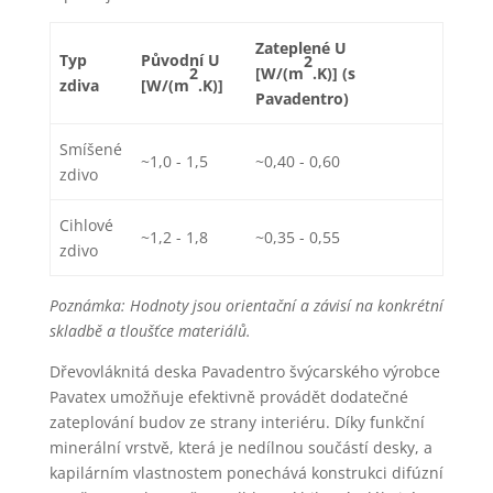
Zateplené U
Typ
Původní U
2
2
[W/(m
.K)] (s
zdiva
[W/(m
.K)]
Pavadentro)
Smíšené
~1,0 - 1,5
~0,40 - 0,60
zdivo
Cihlové
~1,2 - 1,8
~0,35 - 0,55
zdivo
Poznámka: Hodnoty jsou orientační a závisí na konkrétní
skladbě a tloušťce materiálů.
Dřevovláknitá deska Pavadentro švýcarského výrobce
Pavatex umožňuje efektivně provádět dodatečné
zateplování budov ze strany interiéru. Díky funkční
minerální vrstvě, která je nedílnou součástí desky, a
kapilárním vlastnostem ponechává konstrukci difúzní