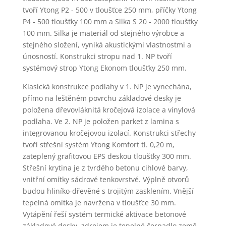
tvoří Ytong P2 - 500 v tloušťce 250 mm, příčky Ytong
P4 - 500 tloušťky 100 mm a Silka S 20 - 2000 tloušťky
100 mm. Silka je materiál od stejného výrobce a
stejného složení, vyniká akustickými vlastnostmi a
únosností. Konstrukci stropu nad 1. NP tvoří
systémový strop Ytong Ekonom tloušťky 250 mm.
Klasická konstrukce podlahy v 1. NP je vynechána,
přímo na leštěném povrchu základové desky je
položena dřevovláknitá kročejová izolace a vinylová
podlaha. Ve 2. NP je položen parket z lamina s
integrovanou kročejovou izolací. Konstrukci střechy
tvoří střešní systém Ytong Komfort tl. 0,20 m,
zateplený grafitovou EPS deskou tloušťky 300 mm.
Střešní krytina je z tvrdého betonu cihlové barvy,
vnitřní omítky sádrové tenkovrstvé. Výplně otvorů
budou hliníko-dřevěné s trojitým zasklením. Vnější
tepelná omítka je navržena v tloušťce 30 mm.
Vytápění řeší systém termické aktivace betonové
základové desky, zdrojem je tepelné čerpadlo země-