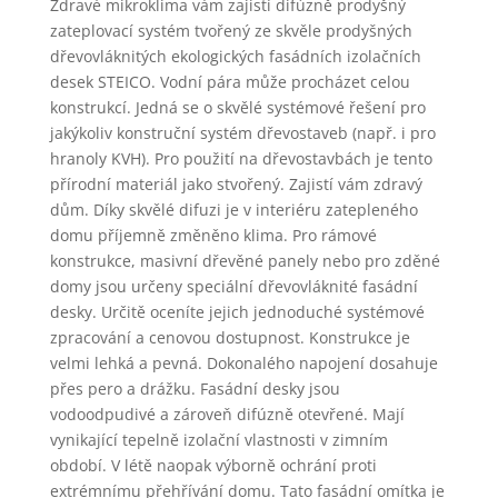
Zdravé mikroklima vám zajistí difúzně prodyšný
zateplovací systém tvořený ze skvěle prodyšných
dřevovláknitých ekologických fasádních izolačních
desek STEICO. Vodní pára může procházet celou
konstrukcí. Jedná se o skvělé systémové řešení pro
jakýkoliv konstruční systém dřevostaveb (např. i pro
hranoly KVH). Pro použití na dřevostavbách je tento
přírodní materiál jako stvořený. Zajistí vám zdravý
dům. Díky skvělé difuzi je v interiéru zatepleného
domu příjemně změněno klima. Pro rámové
konstrukce, masivní dřevěné panely nebo pro zděné
domy jsou určeny speciální dřevovláknité fasádní
desky. Určitě oceníte jejich jednoduché systémové
zpracování a cenovou dostupnost. Konstrukce je
velmi lehká a pevná. Dokonalého napojení dosahuje
přes pero a drážku. Fasádní desky jsou
vodoodpudivé a zároveň difúzně otevřené. Mají
vynikající tepelně izolační vlastnosti v zimním
období. V létě naopak výborně ochrání proti
extrémnímu přehřívání domu. Tato fasádní omítka je