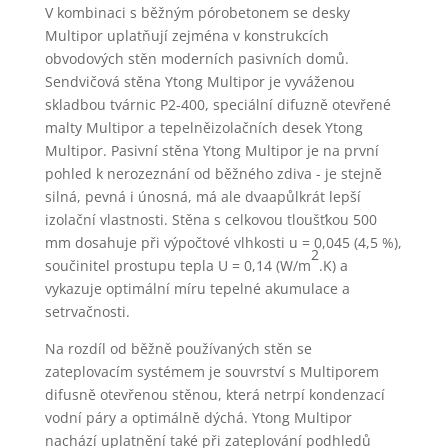
V kombinaci s běžným pórobetonem se desky
Multipor uplatňují zejména v konstrukcích
obvodových stěn moderních pasivních domů.
Sendvičová stěna Ytong Multipor je vyváženou
skladbou tvárnic P2-400, speciální difuzně otevřené
malty Multipor a tepelněizolačních desek Ytong
Multipor. Pasivní stěna Ytong Multipor je na první
pohled k nerozeznání od běžného zdiva - je stejně
silná, pevná i únosná, má ale dvaapůlkrát lepší
izolační vlastnosti. Stěna s celkovou tloušťkou 500
mm dosahuje při výpočtové vlhkosti u = 0,045 (4,5 %),
2
součinitel prostupu tepla U = 0,14 (W/m
.K) a
vykazuje optimální míru tepelné akumulace a
setrvačnosti.
Na rozdíl od běžně používaných stěn se
zateplovacím systémem je souvrství s Multiporem
difusně otevřenou stěnou, která netrpí kondenzací
vodní páry a optimálně dýchá. Ytong Multipor
nachází uplatnění také při zateplování podhledů