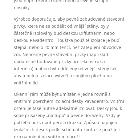
jsou např. okenní ostění nebo dřevěné stropní
nosníky.
Výrobce doporučuje, aby pevně zabudované stavební
prvky, které nelze oddělit od vnější stěny, byly
částečně izolovány buď deskou Diffutherm, nebo
deskou Pavadentro. Tloušťka použité izolace je buď
stejná, nebo o 20 mm tenčí, než zateplení obvodové
zdi. Nenosné pevné stavební prvky (například
dodatečně budované příčky při rekonstrukci
interiéru) mohou být odděleny od vnější stěny tak,
aby tepelná izolace vytvořila spojitou plochu na
vnitřním líci.
Okenní rám může být umístěn v jedné rovině s
vnitřním povrchem izolační desky Pavadentro. Vnitřní
ostění je také nutné adekvátně izolovat. Desky jsou k
sobě přisazeny „na tupo“ a pevně doraženy. Vždy je
potřeba odříznout pero a drážku. Způsob napojení
izolačních desek podle schématu koutu se použije i
pro napojení na vnitřním nároží.