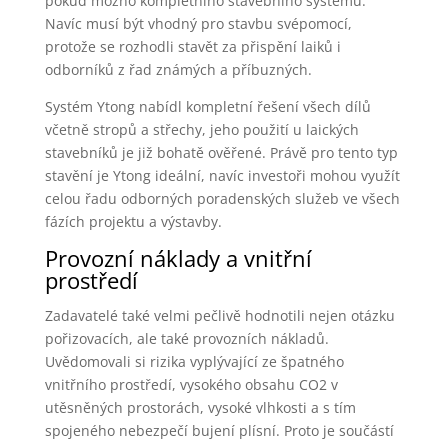
pokud možno kompletního stavebního systému.
Navíc musí být vhodný pro stavbu svépomocí,
protože se rozhodli stavět za přispění laiků i
odborníků z řad známých a příbuzných.
Systém Ytong nabídl kompletní řešení všech dílů
včetně stropů a střechy, jeho použití u laických
stavebníků je již bohatě ověřené. Právě pro tento typ
stavění je Ytong ideální, navíc investoři mohou využít
celou řadu odborných poradenských služeb ve všech
fázích projektu a výstavby.
Provozní náklady a vnitřní
prostředí
Zadavatelé také velmi pečlivě hodnotili nejen otázku
pořizovacích, ale také provozních nákladů.
Uvědomovali si rizika vyplývající ze špatného
vnitřního prostředí, vysokého obsahu CO2 v
utěsněných prostorách, vysoké vlhkosti a s tím
spojeného nebezpečí bujení plísní. Proto je součástí