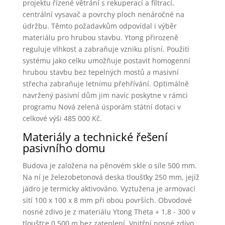
projektu řízené větrání s rekuperací a filtrací,
centrální vysavač a povrchy ploch nenáročné na
údržbu. Těmto požadavkům odpovídal i výběr
materiálu pro hrubou stavbu. Ytong přirozeně
reguluje vlhkost a zabraňuje vzniku plísní. Použití
systému jako celku umožňuje postavit homogenní
hrubou stavbu bez tepelných mostů a masivní
střecha zabraňuje letnímu přehřívání. Optimálně
navržený pasivní dům jim navíc poskytne v rámci
programu Nová zelená úsporám státní dotaci v
celkové výši 485 000 Kč.
Materiály a technické řešení
pasivního domu
Budova je založena na pěnovém skle o síle 500 mm.
Na ní je železobetonová deska tloušťky 250 mm, jejíž
jádro je termicky aktivováno. Vyztužena je armovací
sítí 100 x 100 x 8 mm při obou površích. Obvodové
nosné zdivo je z materiálu Ytong Theta + 1,8 - 300 v
tloušťce 0,500 m bez zateplení. Vnitřní nosné zdivo