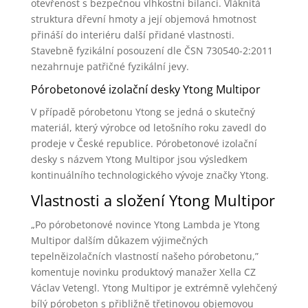
otevřenost s bezpečnou vlhkostní bilancí. Vláknitá
struktura dřevní hmoty a její objemová hmotnost
přináší do interiéru další přidané vlastnosti.
Stavebně fyzikální posouzení dle ČSN 730540-2:2011
nezahrnuje patřičné fyzikální jevy.
Pórobetonové izolační desky Ytong Multipor
V případě pórobetonu Ytong se jedná o skutečný
materiál, který výrobce od letošního roku zavedl do
prodeje v České republice. Pórobetonové izolační
desky s názvem Ytong Multipor jsou výsledkem
kontinuálního technologického vývoje značky Ytong.
Vlastnosti a složení Ytong Multipor
„Po pórobetonové novince Ytong Lambda je Ytong
Multipor dalším důkazem výjimečných
tepelněizolačních vlastností našeho pórobetonu,”
komentuje novinku produktový manažer Xella CZ
Václav Vetengl. Ytong Multipor je extrémně vylehčený
bílý pórobeton s přibližně třetinovou objemovou