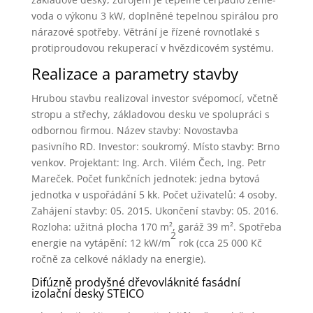
voda o výkonu 3 kW, doplněné tepelnou spirálou pro
nárazové spotřeby. Větrání je řízené rovnotlaké s
protiproudovou rekuperací v hvězdicovém systému.
Realizace a parametry stavby
Hrubou stavbu realizoval investor svépomocí, včetně
stropu a střechy, základovou desku ve spolupráci s
odbornou firmou. Název stavby: Novostavba
pasivního RD. Investor: soukromý. Místo stavby: Brno
venkov. Projektant: Ing. Arch. Vilém Čech, Ing. Petr
Mareček. Počet funkčních jednotek: jedna bytová
jednotka v uspořádání 5 kk. Počet uživatelů: 4 osoby.
Zahájení stavby: 05. 2015. Ukončení stavby: 05. 2016.
Rozloha: užitná plocha 170 m², garáž 39 m². Spotřeba
2
energie na vytápění: 12 kW/m
rok (cca 25 000 Kč
ročně za celkové náklady na energie).
Difúzně prodyšné dřevovláknité fasádní
izolační desky STEICO