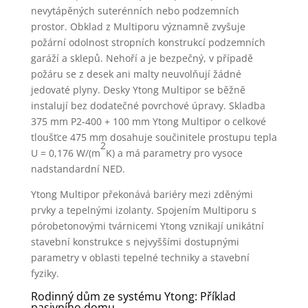
nevytápěných suterénních nebo podzemních
prostor. Obklad z Multiporu významně zvyšuje
požární odolnost stropních konstrukcí podzemních
garáží a sklepů. Nehoří a je bezpečný, v případě
požáru se z desek ani malty neuvolňují žádné
jedovaté plyny. Desky Ytong Multipor se běžně
instalují bez dodatečné povrchové úpravy. Skladba
375 mm P2-400 + 100 mm Ytong Multipor o celkové
tloušťce 475 mm dosahuje součinitele prostupu tepla
2
U = 0,176 W/(m
K) a má parametry pro vysoce
nadstandardní NED.
Ytong Multipor překonává bariéry mezi zděnými
prvky a tepelnými izolanty. Spojením Multiporu s
pórobetonovými tvárnicemi Ytong vznikají unikátní
stavební konstrukce s nejvyššími dostupnými
parametry v oblasti tepelné techniky a stavební
fyziky.
Rodinný dům ze systému Ytong: Příklad
pasivního domu