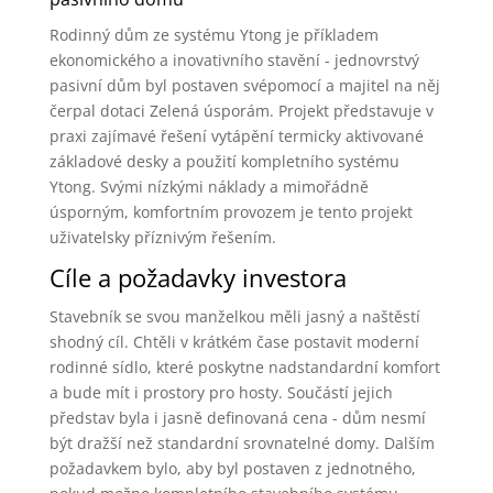
Rodinný dům ze systému Ytong je příkladem
ekonomického a inovativního stavění - jednovrstvý
pasivní dům byl postaven svépomocí a majitel na něj
čerpal dotaci Zelená úsporám. Projekt představuje v
praxi zajímavé řešení vytápění termicky aktivované
základové desky a použití kompletního systému
Ytong. Svými nízkými náklady a mimořádně
úsporným, komfortním provozem je tento projekt
uživatelsky příznivým řešením.
Cíle a požadavky investora
Stavebník se svou manželkou měli jasný a naštěstí
shodný cíl. Chtěli v krátkém čase postavit moderní
rodinné sídlo, které poskytne nadstandardní komfort
a bude mít i prostory pro hosty. Součástí jejich
představ byla i jasně definovaná cena - dům nesmí
být dražší než standardní srovnatelné domy. Dalším
požadavkem bylo, aby byl postaven z jednotného,