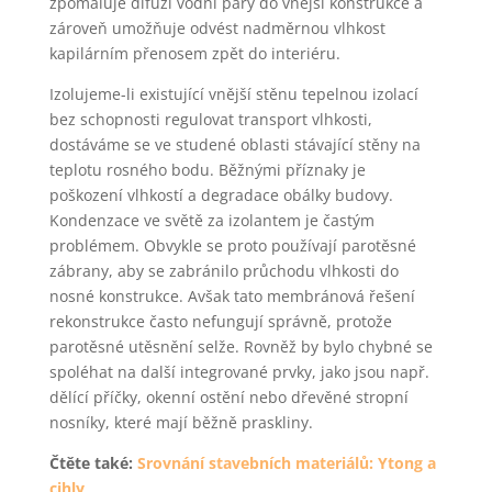
zpomaluje difuzi vodní páry do vnější konstrukce a
zároveň umožňuje odvést nadměrnou vlhkost
kapilárním přenosem zpět do interiéru.
Izolujeme-li existující vnější stěnu tepelnou izolací
bez schopnosti regulovat transport vlhkosti,
dostáváme se ve studené oblasti stávající stěny na
teplotu rosného bodu. Běžnými příznaky je
poškození vlhkostí a degradace obálky budovy.
Kondenzace ve světě za izolantem je častým
problémem. Obvykle se proto používají parotěsné
zábrany, aby se zabránilo průchodu vlhkosti do
nosné konstrukce. Avšak tato membránová řešení
rekonstrukce často nefungují správně, protože
parotěsné utěsnění selže. Rovněž by bylo chybné se
spoléhat na další integrované prvky, jako jsou např.
dělící příčky, okenní ostění nebo dřevěné stropní
nosníky, které mají běžně praskliny.
Čtěte také:
Srovnání stavebních materiálů: Ytong a
cihly