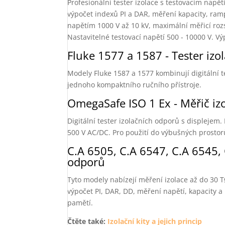
Profesionální tester izolace s testovacím nap
výpočet indexů PI a DAR, měření kapacity, rampov
napětím 1000 V až 10 kV, maximální měřicí rozs
Nastavitelné testovací napětí 500 - 10000 V. Vý
Fluke 1577 a 1587 - Tester izo
Modely Fluke 1587 a 1577 kombinují digitální
jednoho kompaktního ručního přístroje.
OmegaSafe ISO 1 Ex - Měřič iz
Digitální tester izolačních odporů s displejem
500 V AC/DC. Pro použití do výbušných prostor
C.A 6505, C.A 6547, C.A 6545, 
odporů
Tyto modely nabízejí měření izolace až do 30 T
výpočet PI, DAR, DD, měření napětí, kapacity 
pamětí.
Čtěte také:
Izolační kity a jejich princip