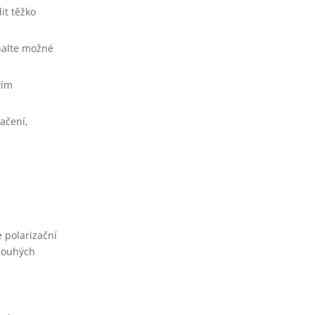
it těžko
dhalte možné
vím
ačení,
 polarizační
dlouhých