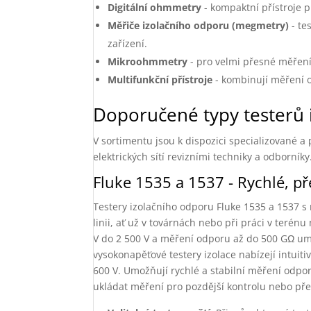
Digitální ohmmetry
- kompaktní přístroje 
Měřiče izolačního odporu (megmetry)
- te
zařízení.
Mikroohmmetry
- pro velmi přesné měření
Multifunkční přístroje
- kombinují měření o
Doporučené typy testerů 
V sortimentu jsou k dispozici specializované a
elektrických sítí revizními techniky a odborníky
Fluke 1535 a 1537 - Rychlé, př
Testery izolačního odporu Fluke 1535 a 1537 s
linii, ať už v továrnách nebo při práci v terén
V do 2 500 V a měření odporu až do 500 GΩ um
vysokonapěťové testery izolace nabízejí intuiti
600 V. Umožňují rychlé a stabilní měření odpo
ukládat měření pro pozdější kontrolu nebo př