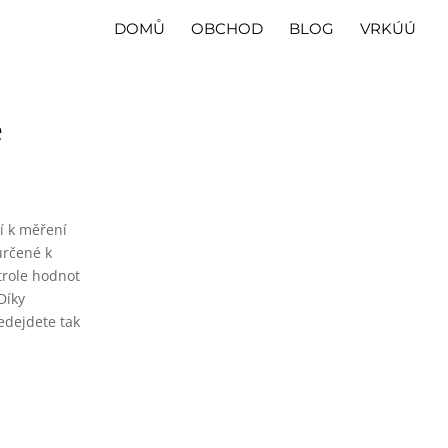
DOMŮ
OBCHOD
BLOG
VRKÚÚ
é
í k měření
 určené k
trole hodnot
Díky
ředejdete tak