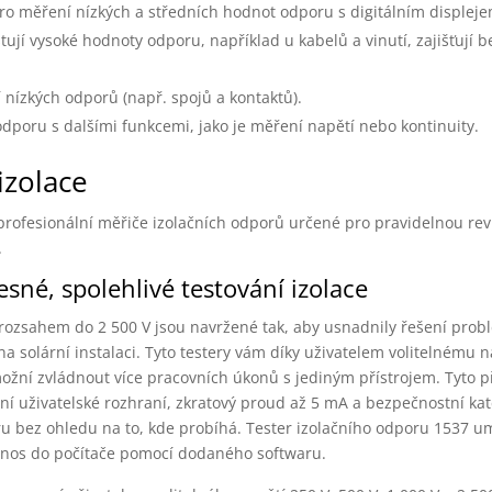
pro měření nízkých a středních hodnot odporu s digitálním displeje
stují vysoké hodnoty odporu, například u kabelů a vinutí, zajišťují 
 nízkých odporů (např. spojů a kontaktů).
dporu s dalšími funkcemi, jako je měření napětí nebo kontinuity.
izolace
 profesionální měřiče izolačních odporů určené pro pravidelnou rev
.
esné, spolehlivé testování izolace
 rozsahem do 2 500 V jsou navržené tak, aby usnadnily řešení prob
u na solární instalaci. Tyto testery vám díky uživatelem volitelnému 
ožní zvládnout více pracovních úkonů s jediným přístrojem. Tyto 
vní uživatelské rozhraní, zkratový proud až 5 mA a bezpečnostní kat
ru bez ohledu na to, kde probíhá. Tester izolačního odporu 1537 u
enos do počítače pomocí dodaného softwaru.