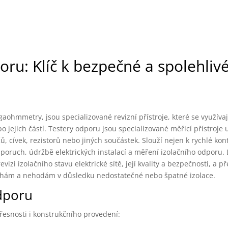
oru: Klíč k bezpečné a spolehliv
ohmmetry, jsou specializované revizní přístroje, které se využívaj
bo jejich částí. Testery odporu jsou specializované měřicí přístroje
 cívek, rezistorů nebo jiných součástek. Slouží nejen k rychlé kon
e poruch, údržbě elektrických instalací a měření izolačního odporu. 
izi izolačního stavu elektrické sítě, její kvality a bezpečnosti, a p
chám a nehodám v důsledku nedostatečné nebo špatné izolace.
odporu
řesnosti i konstrukčního provedení: