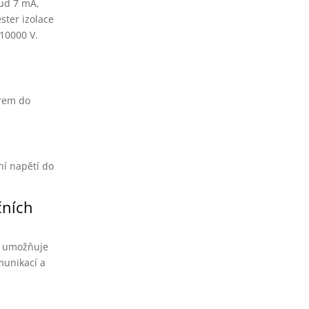
oud 7 mA,
ester izolace
 10000 V.
trem do
ní napětí do
čních
ch umožňuje
munikací a