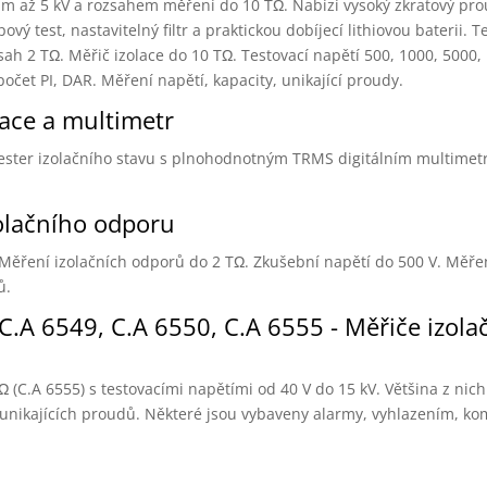
ětím až 5 kV a rozsahem měření do 10 TΩ. Nabízí vysoký zkratový pr
ý test, nastavitelný filtr a praktickou dobíjecí lithiovou baterii. T
ah 2 TΩ. Měřič izolace do 10 TΩ. Testovací napětí 500, 1000, 5000,
počet PI, DAR. Měření napětí, kapacity, unikající proudy.
lace a multimetr
 tester izolačního stavu s plnohodnotným TRMS digitálním multime
olačního odporu
. Měření izolačních odporů do 2 TΩ. Zkušební napětí do 500 V. Měře
ů.
C.A 6549, C.A 6550, C.A 6555 - Měřiče izola
Ω (C.A 6555) s testovacími napětími od 40 V do 15 kV. Většina z ni
a unikajících proudů. Některé jsou vybaveny alarmy, vyhlazením, ko