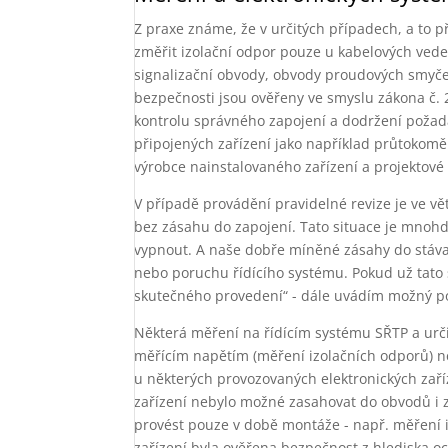
Z praxe známe, že v určitých případech, a to 
změřit izolační odpor pouze u kabelových vede
signalizační obvody, obvody proudových smyček 
bezpečnosti jsou ověřeny ve smyslu zákona č. 
kontrolu správného zapojení a dodržení požad
připojených zařízení jako například průtokomě
výrobce nainstalovaného zařízení a projektov
V případě provádění pravidelné revize je ve v
bez zásahu do zapojení. Tato situace je mnohdy
vypnout. A naše dobře míněné zásahy do stáva
nebo poruchu řídícího systému. Pokud už tato s
skutečného provedení“ - dále uvádím možný popi
Některá měření na řídícím systému SŘTP a urč
měřícím napětím (měření izolačních odporů) 
u některých provozovaných elektronických zaří
zařízení nebylo možné zasahovat do obvodů i z
provést pouze v době montáže - např. měření i
zařízení byla ověřena bezpečnost z hlediska