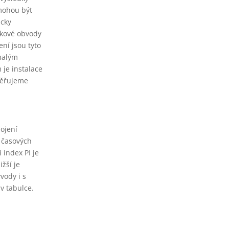
 mohou být
icky
akové obvody
ní jsou tyto
 malým
 je instalace
věřujeme
pojení
h časových
 index PI je
žší je
vody i s
v tabulce.