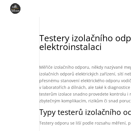
Testery izolačního odp
elektroinstalaci
Měřiče izolačního odporu, někdy nazývané mega
izolačních odporů elektrických zařízení, sítí ne
přesnému stanovení elektrického odporu vodičů,
v laboratořích a dílnách, ale také k diagnostic
testerům izolace snadno provedete kontrolu i rev
zbytečným komplikacím, rizikům či snad poru
Typy testerů izolačního 
Testery odporu se liší podle rozsahu měření, p