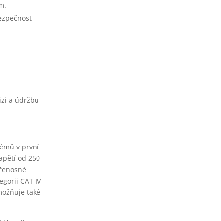
m.
bezpečnost
izi a údržbu
lémů v první
napětí od 250
přenosné
egorii CAT IV
možňuje také