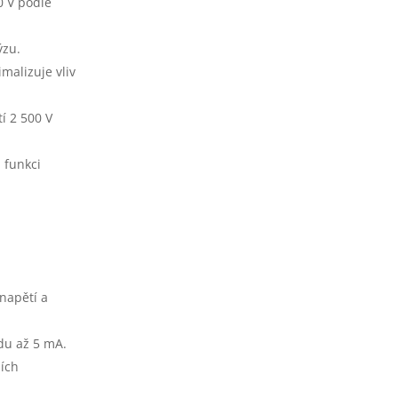
0 V podle
ýzu.
malizuje vliv
í 2 500 V
 funkci
napětí a
du až 5 mA.
ních