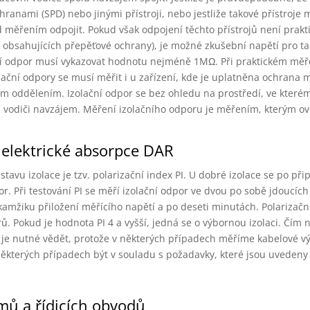
anami (SPD) nebo jinými přístroji, nebo jestliže takové přístroje
d měřením odpojit. Pokud však odpojení těchto přístrojů není prakt
 obsahujících přepěťové ochrany), je možné zkušební napětí pro t
ní odpor musí vykazovat hodnotu nejméně 1MΩ. Při praktickém měře
ační odpory se musí měřit i u zařízení, kde je uplatněna ochrana
m oddělením. Izolační odpor se bez ohledu na prostředí, ve kterém
mi vodiči navzájem. Měření izolačního odporu je měřením, kterým o
dielektrické absorpce DAR
avu izolace je tzv. polarizační index PI. U dobré izolace se po při
r. Při testování PI se měří izolační odpor ve dvou po sobě jdoucíc
kamžiku přiložení měřícího napětí a po deseti minutách. Polarizační
Pokud je hodnota PI 4 a vyšší, jedná se o výbornou izolaci. Čím ni
kt je nutné vědět, protože v některých případech měříme kabelové vý
kterých případech být v souladu s požadavky, které jsou uvedeny 
mů a řídicích obvodů