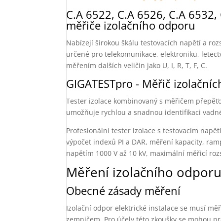
C.A 6522, C.A 6526, C.A 6532, 
měřiče izolačního odporu
Nabízejí širokou škálu testovacích napětí a ro
určené pro telekomunikace, elektroniku, letec
měřením dalších veličin jako U, I, R, T, F, C.
GIGATESTpro - Měřič izolační
Tester izolace kombinovaný s měřičem přepěťo
umožňuje rychlou a snadnou identifikaci vadn
Profesionální tester izolace s testovacím nap
výpočet indexů PI a DAR, měření kapacity, rampov
napětím 1000 V až 10 kV, maximální měřicí rozs
Měření izolačního odpor
Obecné zásady měření
Izolační odpor elektrické instalace se musí 
zemničem. Pro účely této zkoušky se mohou pra