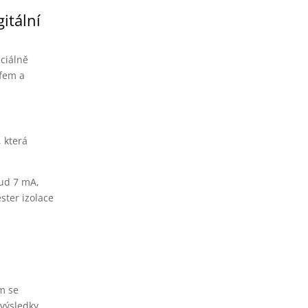
itální
eciálně
afem a
 která
oud 7 mA,
ester izolace
m se
 výsledky