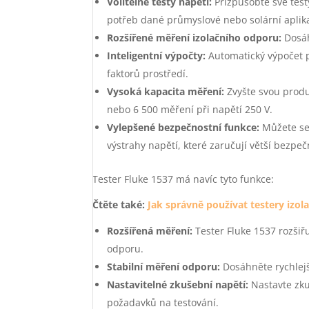
Volitelné testy napětí:
Přizpůsobte své test
potřeb dané průmyslové nebo solární aplik
Rozšířené měření izolačního odporu:
Dosáh
Inteligentní výpočty:
Automatický výpočet p
faktorů prostředí.
Vysoká kapacita měření:
Zvyšte svou produk
nebo 6 500 měření při napětí 250 V.
Vylepšené bezpečnostní funkce:
Můžete se 
výstrahy napětí, které zaručují větší bezp
Tester Fluke 1537 má navíc tyto funkce:
Čtěte také:
Jak správně používat testery izol
Rozšířená měření:
Tester Fluke 1537 rozšiř
odporu.
Stabilní měření odporu:
Dosáhněte rychlejš
Nastavitelné zkušební napětí:
Nastavte zku
požadavků na testování.