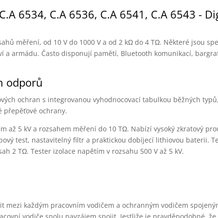
C.A 6534, C.A 6536, C.A 6541, C.A 6543 - Dig
zsahů měření, od 10 V do 1000 V a od 2 kΩ do 4 TΩ. Některé jsou sp
tví a armádu. Často disponují pamětí, Bluetooth komunikací, bargr
ch odporů
vých ochran s integrovanou vyhodnocovací tabulkou běžných typů,
é přepěťové ochrany.
ětím až 5 kV a rozsahem měření do 10 TΩ. Nabízí vysoký zkratový pr
ý test, nastavitelný filtr a praktickou dobíjecí lithiovou baterii. T
ah 2 TΩ. Tester izolace napětím v rozsahu 500 V až 5 kV.
u
měřit mezi každým pracovním vodičem a ochranným vodičem spojený
covní vodiče spolu navzájem spojit. Jestliže je pravděpodobné, že