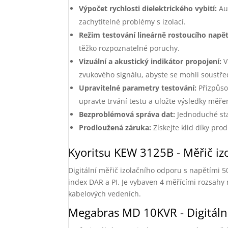
Výpočet rychlosti dielektrického vybití:
Aut
zachytitelné problémy s izolací.
Režim testování lineárně rostoucího napět
těžko rozpoznatelné poruchy.
Vizuální a akustický indikátor propojení:
V
zvukového signálu, abyste se mohli soustřed
Upravitelné parametry testování:
Přizpůso
upravte trvání testu a uložte výsledky měře
Bezproblémová správa dat:
Jednoduché sta
Prodloužená záruka:
Získejte klid díky pro
Kyoritsu KEW 3125B - Měřič iz
Digitální měřič izolačního odporu s napětími 5
index DAR a PI. Je vybaven 4 měřícími rozsahy
kabelových vedeních.
Megabras MD 10KVR - Digitální