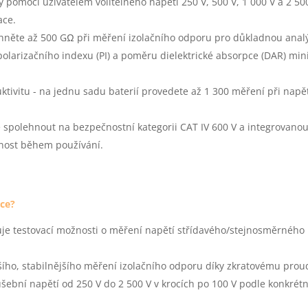
y pomocí uživatelem volitelného napětí 250 V, 500 V, 1 000 V a 2 50
ace.
něte až 500 GΩ při měření izolačního odporu pro důkladnou anal
olarizačního indexu (PI) a poměru dielektrické absorpce (DAR) mini
tivitu - na jednu sadu baterií provedete až 1 300 měření při napět
spolehnout na bezpečnostní kategorii CAT IV 600 V a integrovanou
ečnost během používání.
ace?
uje testovací možnosti o měření napětí střídavého/stejnosměrného 
ího, stabilnějšího měření izolačního odporu díky zkratovému prou
šební napětí od 250 V do 2 500 V v krocích po 100 V podle konkrét