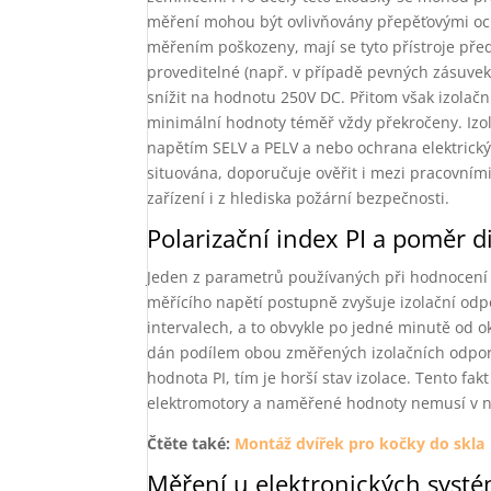
měření mohou být ovlivňovány přepěťovými ochr
měřením poškozeny, mají se tyto přístroje pře
proveditelné (např. v případě pevných zásuvek
snížit na hodnotu 250V DC. Přitom však izolač
minimální hodnoty téměř vždy překročeny. Izol
napětím SELV a PELV a nebo ochrana elektrický
situována, doporučuje ověřit i mezi pracovní
zařízení i z hlediska požární bezpečnosti.
Polarizační index PI a poměr 
Jeden z parametrů používaných při hodnocení st
měřícího napětí postupně zvyšuje izolační odpo
intervalech, a to obvykle po jedné minutě od o
dán podílem obou změřených izolačních odporů. 
hodnota PI, tím je horší stav izolace. Tento fa
elektromotory a naměřené hodnoty nemusí v ně
Čtěte také:
Montáž dvířek pro kočky do skla
Měření u elektronických systé