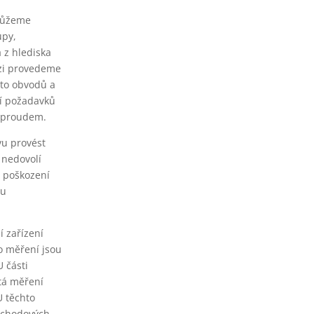
 můžeme
upy,
 z hlediska
izi provedeme
hto obvodů a
ní požadavků
m proudem.
vu provést
 nedovolí
t poškození
du
 zařízení
o měření jsou
 části
itá měření
U těchto
echodových