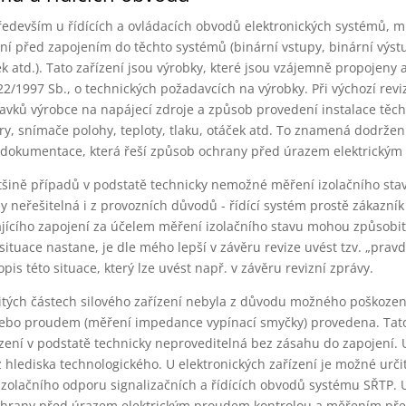
především u řídících a ovládacích obvodů elektronických systémů,
ní před zapojením do těchto systémů (binární vstupy, binární výst
atd.). Tato zařízení jsou výrobky, které jsou vzájemně propojeny a
22/1997 Sb., o technických požadavcích na výrobky. Při výchozí rev
avků výrobce na napájecí zdroje a způsob provedení instalace těc
ry, snímače polohy, teploty, tlaku, otáček atd. To znamená dodrže
é dokumentace, která řeší způsob ochrany před úrazem elektrický
ětšině případů v podstatě technicky nemožné měření izolačního sta
 neřešitelná i z provozních důvodů - řídící systém prostě zákazník
jícího zapojení za účelem měření izolačního stavu mohou způsobi
ituace nastane, je dle mého lepší v závěru revize uvést tzv. „prav
s této situace, který lze uvést např. v závěru revizní zprávy.
itých částech silového zařízení nebyla z důvodu možného poškození
nebo proudem (měření impedance vypínací smyčky) provedena. Tat
zení v podstatě technicky neproveditelná bez zásahu do zapojení. U
 hlediska technologického. U elektronických zařízení je možné urč
zolačního odporu signalizačních a řídících obvodů systému SŘTP. 
 ochrany před úrazem elektrickým proudem kontrolou a měřením př