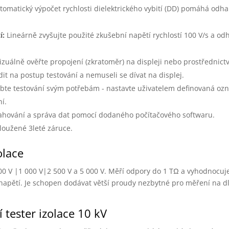
omatický výpočet rychlosti dielektrického vybití (DD) pomáhá odhal
í:
Lineárně zvyšujte použité zkušební napětí rychlostí 100 V/s a o
izuálně ověřte propojení (zkratoměr) na displeji nebo prostřednict
it na postup testování a nemuseli se dívat na displej.
bte testování svým potřebám - nastavte uživatelem definovaná ozn
ní.
hování a správa dat pomocí dodaného počítačového softwaru.
dloužené 3leté záruce.
olace
00 V |1 000 V|2 500 V a 5 000 V. Měří odpory do 1 TΩ a vyhodnocuje
 napětí. Je schopen dodávat větší proudy nezbytné pro měření na 
 tester izolace 10 kV