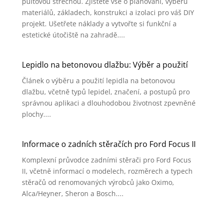
pultovou střechou. Zjistěte vše o plánování, výběru
materiálů, základech, konstrukci a izolaci pro váš DIY
projekt. Ušetřete náklady a vytvořte si funkční a
estetické útočiště na zahradě....
Lepidlo na betonovou dlažbu: Výběr a použití
Článek o výběru a použití lepidla na betonovou
dlažbu, včetně typů lepidel, značení, a postupů pro
správnou aplikaci a dlouhodobou životnost zpevněné
plochy....
Informace o zadních stěračích pro Ford Focus II
Komplexní průvodce zadními stěrači pro Ford Focus
II, včetně informací o modelech, rozměrech a typech
stěračů od renomovaných výrobců jako Oximo,
Alca/Heyner, Sheron a Bosch....