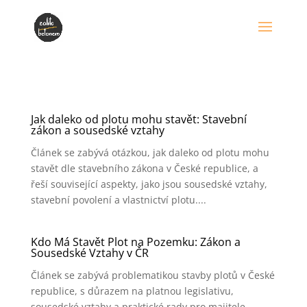
Jak daleko od plotu mohu stavět: Stavební
zákon a sousedské vztahy
Článek se zabývá otázkou, jak daleko od plotu mohu
stavět dle stavebního zákona v České republice, a
řeší související aspekty, jako jsou sousedské vztahy,
stavební povolení a vlastnictví plotu....
Kdo Má Stavět Plot na Pozemku: Zákon a
Sousedské Vztahy v ČR
Článek se zabývá problematikou stavby plotů v České
republice, s důrazem na platnou legislativu,
sousedské vztahy a praktické rady pro majitele