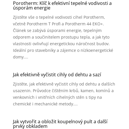
Porotherm: Klíč k efektivní tepelné vodivosti a
úsporám energie
Zjistěte vše o tepelné vodivosti cihel Porotherm,
včetně Porotherm T Profi a Porotherm 44 EKO+.
Článek se zabývá úsporami energie, tepelným
odporem a součinitelem prostupu tepla, a jak tyto
vlastnosti ovlivňují energetickou náročnost budov.
Ideální pro stavebníky a zájemce o nízkoenergetické
domy....
Jak efektivně vyčistit cihly od dehtu a sazí
Zjistěte, jak efektivně vyčistit cihly od dehtu a dalších
usazenin. Průvodce čištěním krbů, kamen, komínů a
venkovních i vnitřních cihelných stěn s tipy na
chemické i mechanické metody....
Jak vytvořit a obložit koupelnový pult a další
prvky obkladem