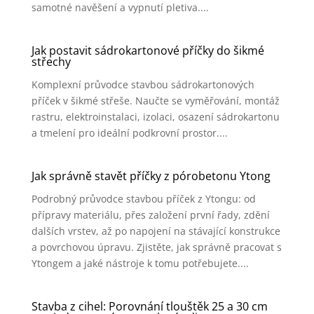
samotné navěšení a vypnutí pletiva....
Jak postavit sádrokartonové příčky do šikmé
střechy
Komplexní průvodce stavbou sádrokartonových
příček v šikmé střeše. Naučte se vyměřování, montáž
rastru, elektroinstalaci, izolaci, osazení sádrokartonu
a tmelení pro ideální podkrovní prostor....
Jak správně stavět příčky z pórobetonu Ytong
Podrobný průvodce stavbou příček z Ytongu: od
přípravy materiálu, přes založení první řady, zdění
dalších vrstev, až po napojení na stávající konstrukce
a povrchovou úpravu. Zjistěte, jak správně pracovat s
Ytongem a jaké nástroje k tomu potřebujete....
Stavba z cihel: Porovnání tlouštěk 25 a 30 cm