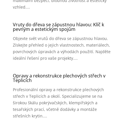
maximální bezpečí, dlouhou životnost a estetický
vzhled....
Vruty do dřeva se zápustnou hlavou: Klíč k
pevným a estetickým spojům
Objevte svět vrutů do dřeva se zápustnou hlavou.
Získejte přehled o jejich vlastnostech, materiálech,
povrchových úpravách a výhodách použití. Najděte
ideální řešení pro vaše projekty....
Opravy a rekonstrukce plechových střech v
Teplicích
Profesionální opravy a rekonstrukce plechových
střech v Teplicích a okolí. Specializujeme se na
širokou škálu pokrývačských, klempířských a
tesařských prací, včetně dodávky a montáže
střešních krytin....