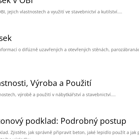
sek v OBI
jejich vlastnostech a využití ve stavebnictví a kutilství....
sek
informací o difúzně uzavřených a otevřených stěnách, parozábraná
tnosti, Výroba a Použití
ostech, výrobě a použití v nábytkářství a stavebnictví....
etonový podklad: Podrobný postup
. Zjistěte, jak správně připravit beton, jaké lepidlo použít a jak