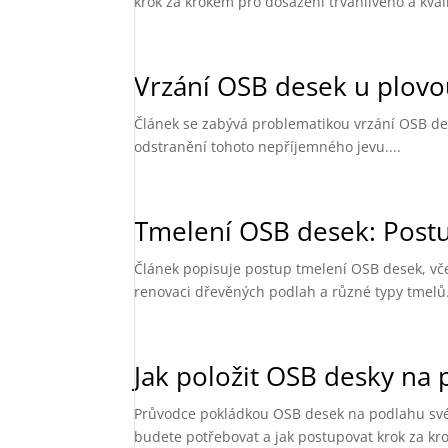
krok za krokem pro dosažení trvanlivého a kvali
Vrzání OSB desek u plovou
Článek se zabývá problematikou vrzání OSB dese
odstranění tohoto nepříjemného jevu....
Tmelení OSB desek: Postu
Článek popisuje postup tmelení OSB desek, vče
renovaci dřevěných podlah a různé typy tmelů.
Jak položit OSB desky na
Průvodce pokládkou OSB desek na podlahu svépo
budete potřebovat a jak postupovat krok za kro