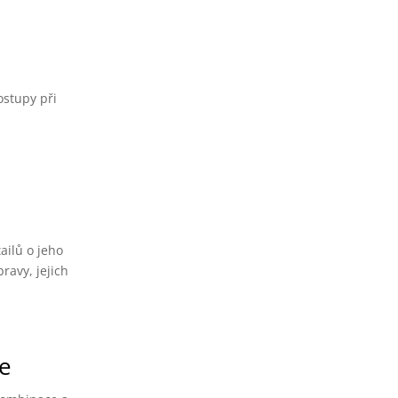
ostupy při
ailů o jeho
avy, jejich
ce