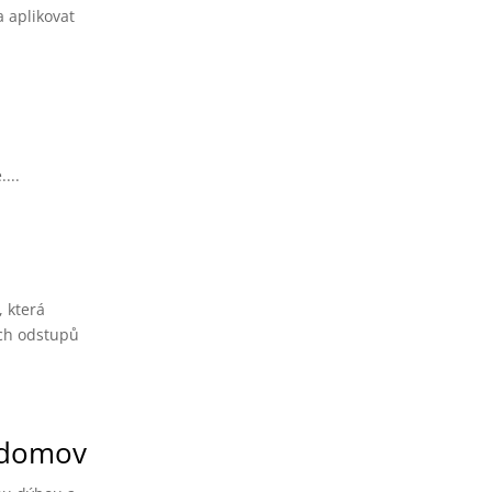
a aplikovat
...
, která
ých odstupů
š domov