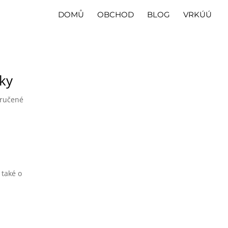
DOMŮ
OBCHOD
BLOG
VRKÚÚ
ťky
oručené
 také o