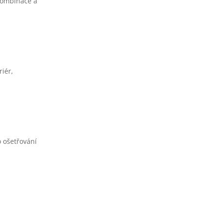
kombinace a
iér,
o ošetřování