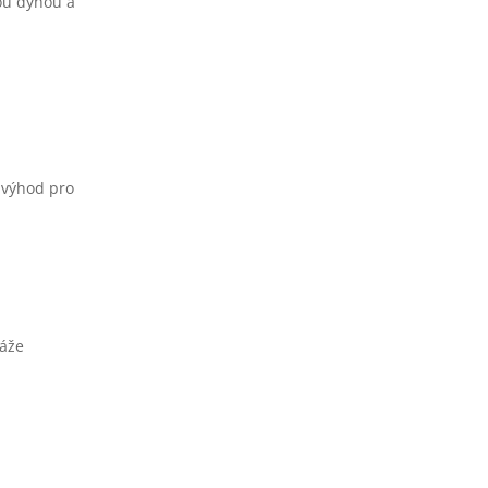
ou dýhou a
 výhod pro
táže