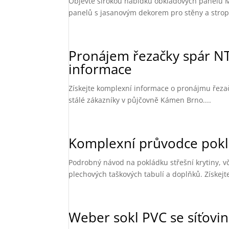
Objevte širokou nabídku obkladových panelů 
panelů s jasanovým dekorem pro stěny a stropy. 
Pronájem řezačky spár NT
informace
Získejte komplexní informace o pronájmu řeza
stálé zákazníky v půjčovně Kámen Brno....
Komplexní průvodce poklá
Podrobný návod na pokládku střešní krytiny, v
plechových taškových tabulí a doplňků. Získejte 
Weber sokl PVC se síťovi