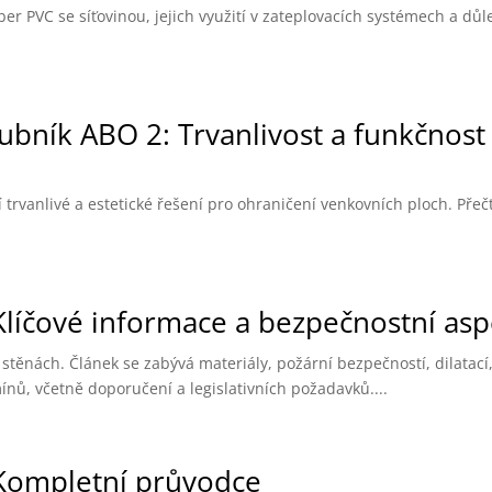
r PVC se síťovinou, jejich využití v zateplovacích systémech a důle
bník ABO 2: Trvanlivost a funkčnost
rvanlivé a estetické řešení pro ohraničení venkovních ploch. Přečtě
Klíčové informace a bezpečnostní asp
 stěnách. Článek se zabývá materiály, požární bezpečností, dilatací
ínů, včetně doporučení a legislativních požadavků....
: Kompletní průvodce