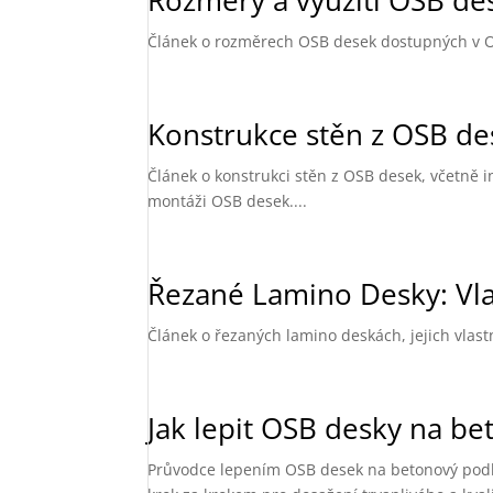
Rozměry a využití OSB de
Článek o rozměrech OSB desek dostupných v OBI, 
Konstrukce stěn z OSB de
Článek o konstrukci stěn z OSB desek, včetně 
montáži OSB desek....
Řezané Lamino Desky: Vlas
Článek o řezaných lamino deskách, jejich vlastn
Jak lepit OSB desky na b
Průvodce lepením OSB desek na betonový podklad