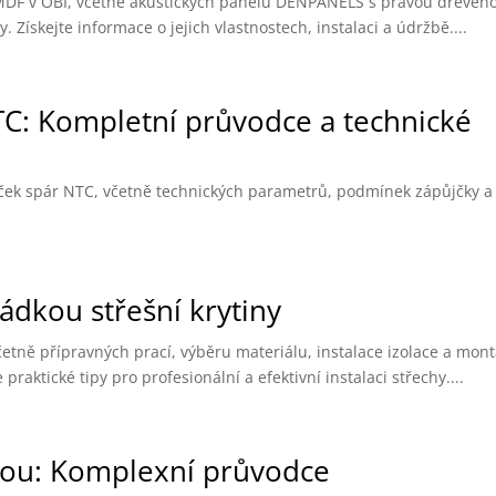
MDF v OBI, včetně akustických panelů DENPANELS s pravou dřevěn
Získejte informace o jejich vlastnostech, instalaci a údržbě....
C: Kompletní průvodce a technické
ček spár NTC, včetně technických parametrů, podmínek zápůjčky a
dkou střešní krytiny
četně přípravných prací, výběru materiálu, instalace izolace a mon
praktické tipy pro profesionální a efektivní instalaci střechy....
nou: Komplexní průvodce