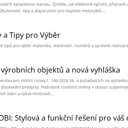
rží epoxidovou barvou. Zjistěte, jak efektivně vyčistit, připravit 
kušenosti, tipy a doporučení pro majitele motocyklů....
 a Tipy pro Výběr
 tipů pro výběr materiálu, vlastností, rozměrů a správné realizace.
výrobních objektů a nová vyhláška
rstva pro místní rozvoj č. 146/2024 Sb. o požadavcích na výstavbu
e dosavadní předpisy. Podrobně rozebírá změny v oblasti vzájemn
ích stání a výšek místností....
BI: Stylová a funkční řešení pro vá