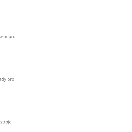
šení pro
ady pro
stroje