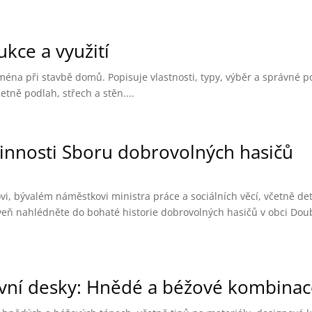
kce a využití
jména při stavbě domů. Popisuje vlastnosti, typy, výběr a správné p
tně podlah, střech a stěn....
činnosti Sboru dobrovolných hasičů
vi, bývalém náměstkovi ministra práce a sociálních věcí, včetně det
ň nahlédněte do bohaté historie dobrovolných hasičů v obci Doubr
ovní desky: Hnědé a béžové kombina