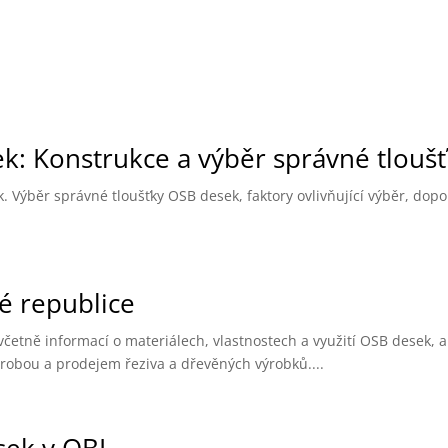
k: Konstrukce a výběr správné tlouš
. Výběr správné tloušťky OSB desek, faktory ovlivňující výběr, dop
é republice
četně informací o materiálech, vlastnostech a využití OSB desek, a
ýrobou a prodejem řeziva a dřevěných výrobků....