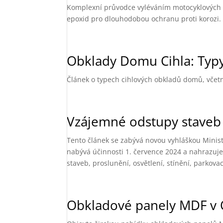
Komplexní průvodce vyléváním motocyklových nád
epoxid pro dlouhodobou ochranu proti korozi. Z
Obklady Domu Cihla: Typy
Článek o typech cihlových obkladů domů, včetně
Vzájemné odstupy staveb 
Tento článek se zabývá novou vyhláškou Ministe
nabývá účinnosti 1. července 2024 a nahrazuj
staveb, proslunění, osvětlení, stínění, parkovac
Obkladové panely MDF v O