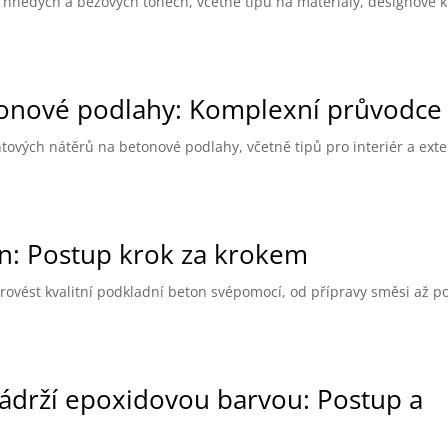
hnědých a béžových tónech, včetně tipů na materiály, designové 
onové podlahy: Komplexní průvodce
vých nátěrů na betonové podlahy, včetně tipů pro interiér a exter
on: Postup krok za krokem
provést kvalitní podkladní beton svépomocí, od přípravy směsi až p
ádrží epoxidovou barvou: Postup a