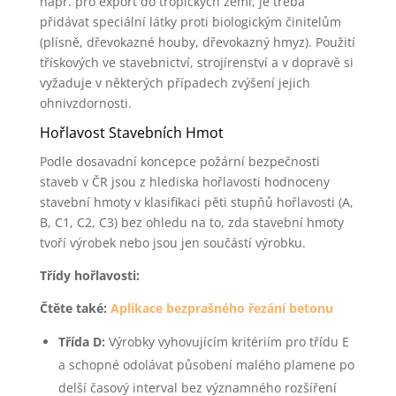
např. pro export do tropických zemí, je třeba
přidávat speciální látky proti biologickým činitelům
(plísně, dřevokazné houby, dřevokazný hmyz). Použití
třískových ve stavebnictví, strojírenství a v dopravě si
vyžaduje v některých případech zvýšení jejich
ohnivzdornosti.
Hořlavost Stavebních Hmot
Podle dosavadní koncepce požární bezpečnosti
staveb v ČR jsou z hlediska hořlavosti hodnoceny
stavební hmoty v klasifikaci pěti stupňů hořlavosti (A,
B, C1, C2, C3) bez ohledu na to, zda stavební hmoty
tvoří výrobek nebo jsou jen součástí výrobku.
Třídy hořlavosti:
Čtěte také:
Aplikace bezprašného řezání betonu
Třída D:
Výrobky vyhovujícím kritériím pro třídu E
a schopné odolávat působení malého plamene po
delší časový interval bez významného rozšíření