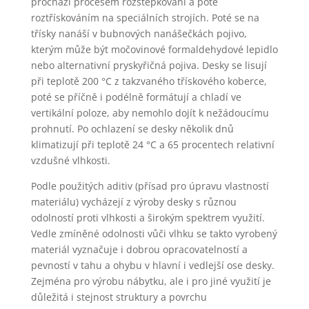
prochází procesem rozštěpkování a poté
roztřískováním na speciálních strojích. Poté se na
třísky nanáší v bubnových nanášečkách pojivo,
kterým může být močovinové formaldehydové lepidlo
nebo alternativní pryskyřičná pojiva. Desky se lisují
při teplotě 200 °C z takzvaného třískového koberce,
poté se příčně i podélně formátují a chladí ve
vertikální poloze, aby nemohlo dojít k nežádoucímu
prohnutí. Po ochlazení se desky několik dnů
klimatizují při teplotě 24 °C a 65 procentech relativní
vzdušné vlhkosti.
Podle použitých aditiv (přísad pro úpravu vlastností
materiálu) vycházejí z výroby desky s různou
odolností proti vlhkosti a širokým spektrem využití.
Vedle zmíněné odolnosti vůči vlhku se takto vyrobený
materiál vyznačuje i dobrou opracovatelností a
pevností v tahu a ohybu v hlavní i vedlejší ose desky.
Zejména pro výrobu nábytku, ale i pro jiné využití je
důležitá i stejnost struktury a povrchu