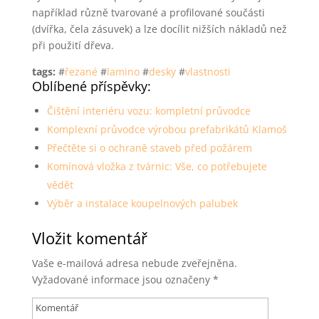
například různě tvarované a profilované součásti
(dvířka, čela zásuvek) a lze docílit nižších nákladů než
při použití dřeva.
tags:
#
řezané
#
lamino
#
desky
#
vlastnosti
Oblíbené příspěvky:
Čištění interiéru vozu: kompletní průvodce
Komplexní průvodce výrobou prefabrikátů Klamoš
Přečtěte si o ochraně staveb před požárem
Komínová vložka z tvárnic: Vše, co potřebujete
vědět
Výběr a instalace koupelnových palubek
Vložit komentář
Vaše e-mailová adresa nebude zveřejněna.
Vyžadované informace jsou označeny
*