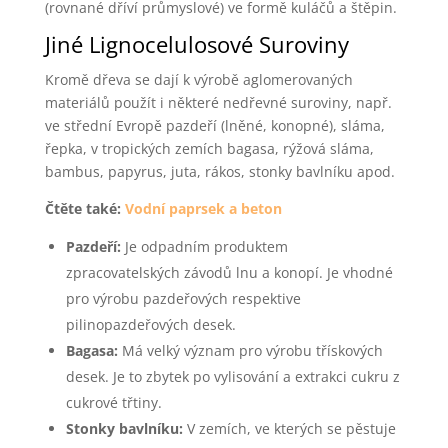
(rovnané dříví průmyslové) ve formě kuláčů a štěpin.
Jiné Lignocelulosové Suroviny
Kromě dřeva se dají k výrobě aglomerovaných
materiálů použít i některé nedřevné suroviny, např.
ve střední Evropě pazdeří (lněné, konopné), sláma,
řepka, v tropických zemích bagasa, rýžová sláma,
bambus, papyrus, juta, rákos, stonky bavlníku apod.
Čtěte také:
Vodní paprsek a beton
Pazdeří:
Je odpadním produktem
zpracovatelských závodů lnu a konopí. Je vhodné
pro výrobu pazdeřových respektive
pilinopazdeřových desek.
Bagasa:
Má velký význam pro výrobu třískových
desek. Je to zbytek po vylisování a extrakci cukru z
cukrové třtiny.
Stonky bavlníku:
V zemích, ve kterých se pěstuje