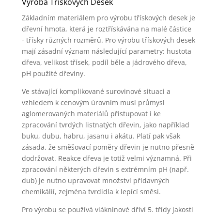
Výroba Třískových Desek
Základním materiálem pro výrobu třískových desek je
dřevní hmota, která je roztřískávána na malé částice
- třísky různých rozměrů. Pro výrobu třískových desek
mají zásadní význam následující parametry: hustota
dřeva, velikost třísek, podíl běle a jádrového dřeva,
pH použité dřeviny.
Ve stávající komplikované surovinové situaci a
vzhledem k cenovým úrovním musí průmysl
aglomerovaných materiálů přistupovat i ke
zpracování tvrdých listnatých dřevin, jako například
buku, dubu, habru, jasanu i akátu. Platí pak však
zásada, že směšovací poměry dřevin je nutno přesně
dodržovat. Reakce dřeva je totiž velmi významná. Při
zpracování některých dřevin s extrémním pH (např.
dub) je nutno upravovat množství přídavných
chemikálií, zejména tvrdidla k lepící směsi.
Pro výrobu se používá vlákninové dříví 5. třídy jakosti