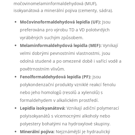
močovinomelaminformaldehydová (MUF),
isokyanátová a minerální pojiva (cementy, sádra).
Močovinoformaldehydová lepidla (UF):
Jsou
preferována pro výrobu TD a VD polotvrdých
vyráběných suchým způsobem.
Melaminformaldehydová lepidla (MEF):
Vynikají
velmi dobrými pevnostními vlastnostmi, jsou
odolná studené a po omezené době i vařící vodě a
povětrnostním vlivům.
Fenolformaldehydová lepidla (PF):
Jsou
polykondenzační produkty vzniklé reakcí fenolu
nebo jeho homologů (resolů a xylenolů) s
formaldehydem v alkalickém prostředí.
Lepidla isokyanátová:
Vznikají adiční polymerací
polyisokyanátů s vícemocnými alkoholy nebo
polyestery bohatými na hydroxylové skupiny.
Minerální pojiva:
Nejznámější je hydraulický