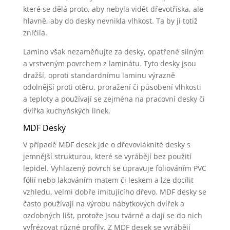
které se dělá proto, aby nebyla vidět dřevotříska, ale
hlavně, aby do desky nevnikla vlhkost. Ta by ji totiž
zničila.
Lamino však nezaměňujte za desky, opatřené silným
a vrstveným povrchem z laminátu. Tyto desky jsou
dražší, oproti standardnímu laminu výrazně
odolnější proti otěru, proražení či působení vlhkosti
a teploty a používají se zejména na pracovní desky či
dvířka kuchyňských linek.
MDF Desky
V případě MDF desek jde o dřevovláknité desky s
jemnější strukturou, které se vyrábějí bez použití
lepidel. Vyhlazený povrch se upravuje foliováním PVC
fólií nebo lakováním matem či leskem a lze docílit
vzhledu, velmi dobře imitujícího dřevo. MDF desky se
často používají na výrobu nábytkových dvířek a
ozdobných lišt, protože jsou tvárné a dají se do nich
vyfrézovat různé profily. Z MDF desek se vyrábějí