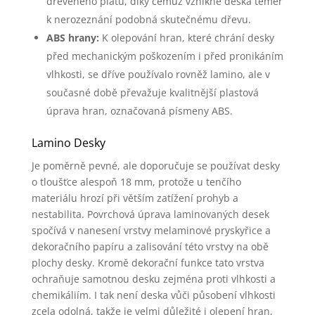
dřevěného plátu, díky čemuž vznikne deska téměř
k nerozeznání podobná skutečnému dřevu.
ABS hrany:
K olepování hran, které chrání desky
před mechanickým poškozením i před pronikáním
vlhkosti, se dříve používalo rovněž lamino, ale v
současné době převažuje kvalitnější plastová
úprava hran, označovaná písmeny ABS.
Lamino Desky
Je poměrně pevné, ale doporučuje se používat desky
o tloušťce alespoň 18 mm, protože u tenčího
materiálu hrozí při větším zatížení prohyb a
nestabilita. Povrchová úprava laminovaných desek
spočívá v nanesení vrstvy melaminové pryskyřice a
dekoračního papíru a zalisování této vrstvy na obě
plochy desky. Kromě dekorační funkce tato vrstva
ochraňuje samotnou desku zejména proti vlhkosti a
chemikáliím. I tak není deska vůči působení vlhkosti
zcela odolná, takže je velmi důležité i olepení hran,