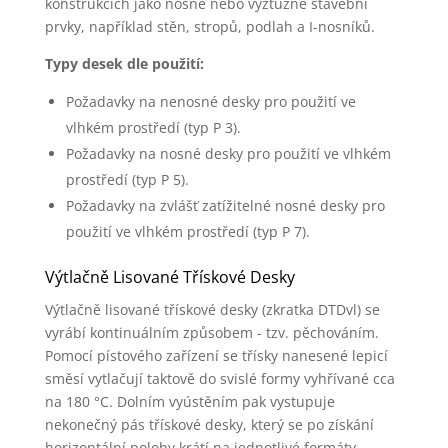
konstrukcích jako nosné nebo výztužné stavební
prvky, například stěn, stropů, podlah a I-nosníků.
Typy desek dle použití:
Požadavky na nenosné desky pro použití ve
vlhkém prostředí (typ P 3).
Požadavky na nosné desky pro použití ve vlhkém
prostředí (typ P 5).
Požadavky na zvlášť zatížitelné nosné desky pro
použití ve vlhkém prostředí (typ P 7).
Výtlačně Lisované Třískové Desky
Výtlačně lisované třískové desky (zkratka DTDvl) se
vyrábí kontinuálním způsobem - tzv. pěchováním.
Pomocí pístového zařízení se třísky nanesené lepicí
směsí vytlačují taktově do svislé formy vyhřívané cca
na 180 °C. Dolním vyústěním pak vystupuje
nekonečný pás třískové desky, který se po získání
horizontální polohy krátí na jednotlivé formáty.