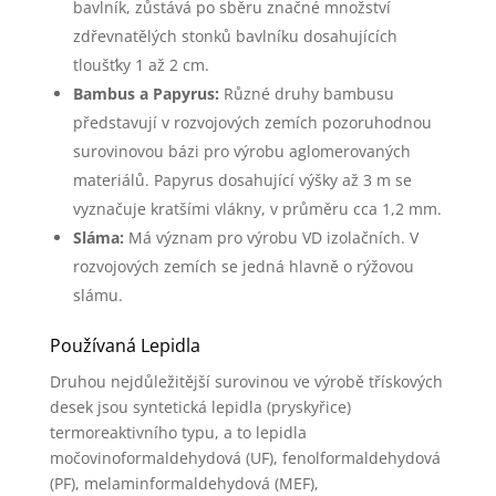
bavlník, zůstává po sběru značné množství
zdřevnatělých stonků bavlníku dosahujících
tloušťky 1 až 2 cm.
Bambus a Papyrus:
Různé druhy bambusu
představují v rozvojových zemích pozoruhodnou
surovinovou bázi pro výrobu aglomerovaných
materiálů. Papyrus dosahující výšky až 3 m se
vyznačuje kratšími vlákny, v průměru cca 1,2 mm.
Sláma:
Má význam pro výrobu VD izolačních. V
rozvojových zemích se jedná hlavně o rýžovou
slámu.
Používaná Lepidla
Druhou nejdůležitější surovinou ve výrobě třískových
desek jsou syntetická lepidla (pryskyřice)
termoreaktivního typu, a to lepidla
močovinoformaldehydová (UF), fenolformaldehydová
(PF), melaminformaldehydová (MEF),