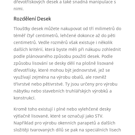
dřevotřískových desek a také snadná manipulace s
nimi.
Rozdělení Desek
Tloušťky desek můžete nakupovat od tří milimetrů do
téměř čtyř centimetrů, lehčené dokonce až do pěti
centimetrů. Vedle rozměrů však existuje i několik
dalších kritérií, která byste měli při nákupu zohlednit
podle plánovaného způsobu použití desek. Podle
způsobu lisování se desky dělí na plošně lisované
dřevotřísky, které mohou být jednovrstvé, jež se
využívají zejména na výrobu obalů, ale rovněž
třívrstvé nebo pětivrstvé. Ty jsou určeny pro výrobu
nábytku nebo stavebních truhlářských výrobků a
konstrukcí.
Kromě toho existují i plné nebo vylehčené desky
výtlačně lisované, které se označují jako STV.
Například pro výrobu okenních parapetů a dalších
složitěji tvarovaných dílů se pak na speciálních lisech