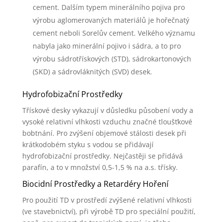
cement. Dalším typem minerálního pojiva pro
výrobu aglomerovaných materiálů je hořečnatý
cement neboli Sorelův cement. Velkého významu
nabyla jako minerální pojivo i sádra, a to pro
výrobu sádrotřískových (STD), sádrokartonových
(SKD) a sádrovláknitých (SVD) desek.
Hydrofobizační Prostředky
Třískové desky vykazují v důsledku působení vody a
vysoké relativní vlhkosti vzduchu značné tloušťkové
bobtnání. Pro zvýšení objemové stálosti desek při
krátkodobém styku s vodou se přidávají
hydrofobizační prostředky. Nejčastěji se přidává
parafín, a to v množství 0,5-1,5 % na a.s. třísky.
Biocidní Prostředky a Retardéry Hoření
Pro použití TD v prostředí zvýšené relativní vlhkosti
(ve stavebnictví), při výrobě TD pro speciální použití,