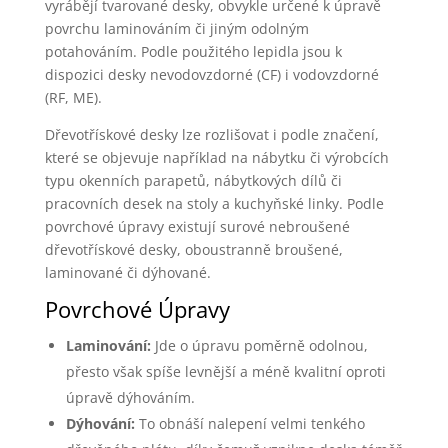
vyrábějí tvarované desky, obvykle určené k úpravě
povrchu laminováním či jiným odolným
potahováním. Podle použitého lepidla jsou k
dispozici desky nevodovzdorné (CF) i vodovzdorné
(RF, ME).
Dřevotřískové desky lze rozlišovat i podle značení,
které se objevuje například na nábytku či výrobcích
typu okenních parapetů, nábytkových dílů či
pracovních desek na stoly a kuchyňské linky. Podle
povrchové úpravy existují surové nebroušené
dřevotřískové desky, oboustranně broušené,
laminované či dýhované.
Povrchové Úpravy
Laminování:
Jde o úpravu poměrně odolnou,
přesto však spíše levnější a méně kvalitní oproti
úpravě dýhováním.
Dýhování:
To obnáší nalepení velmi tenkého