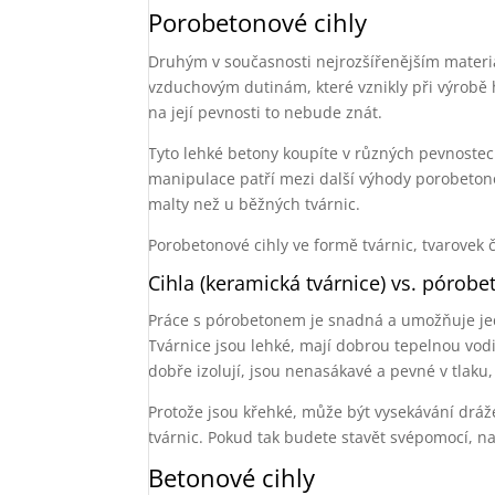
Porobetonové cihly
Druhým v současnosti nejrozšířenějším materiá
vzduchovým dutinám, které vznikly při výrobě 
na její pevnosti to nebude znát.
Tyto lehké betony koupíte v různých pevnostec
manipulace patří mezi další výhody porobetono
malty než u běžných tvárnic.
Porobetonové cihly ve formě tvárnic, tvarovek 
Cihla (keramická tvárnice) vs. pórobe
Práce s pórobetonem je snadná a umožňuje jed
Tvárnice jsou lehké, mají dobrou tepelnou vodi
dobře izolují, jsou nenasákavé a pevné v tlaku
Protože jsou křehké, může být vysekávání drážek
tvárnic. Pokud tak budete stavět svépomocí, na
Betonové cihly