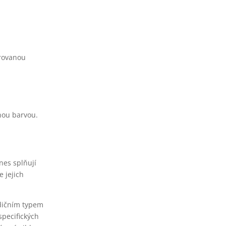
arovanou
enou barvou.
nes splňují
 jejich
adičním typem
specifických