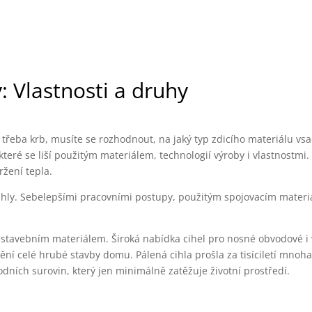
: Vlastnosti a druhy
 třeba krb, musíte se rozhodnout, na jaký typ zdicího materiálu vsa
které se liší použitým materiálem, technologií výroby i vlastnostmi.
ržení tepla.
 cihly. Sebelepšími pracovními postupy, použitým spojovacím mater
 stavebním materiálem. Široká nabídka cihel pro nosné obvodové i v
ění celé hrubé stavby domu. Pálená cihla prošla za tisíciletí mno
rodních surovin, který jen minimálně zatěžuje životní prostředí.