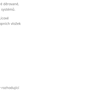
eré děrované,
h systémů.
Lícové
opních vložek
 rozhodující