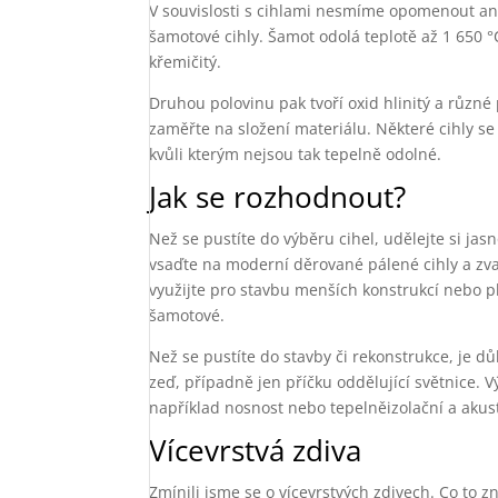
V souvislosti s cihlami nesmíme opomenout ani 
šamotové cihly. Šamot odolá teplotě až 1 650 °
křemičitý.
Druhou polovinu pak tvoří oxid hlinitý a různé 
zaměřte na složení materiálu. Některé cihly se
kvůli kterým nejsou tak tepelně odolné.
Jak se rozhodnout?
Než se pustíte do výběru cihel, udělejte si jas
vsaďte na moderní děrované pálené cihly a zvažt
využijte pro stavbu menších konstrukcí nebo pl
šamotové.
Než se pustíte do stavby či rekonstrukce, je d
zeď, případně jen příčku oddělující světnice. 
například nosnost nebo tepelněizolační a akust
Vícevrstvá zdiva
Zmínili jsme se o vícevrstvých zdivech. Co to 