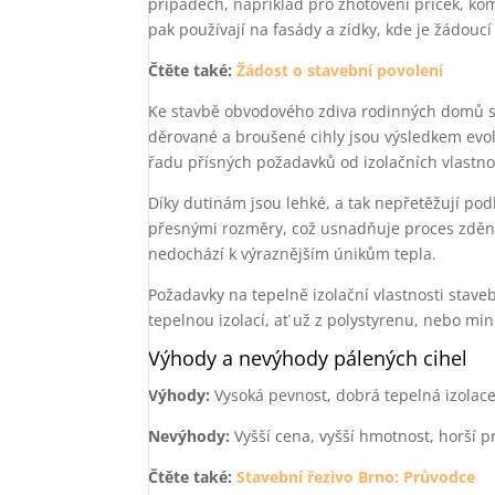
případech, například pro zhotovení příček, kom
pak používají na fasády a zídky, kde je žádoucí
Čtěte také:
Žádost o stavební povolení
Ke stavbě obvodového zdiva rodinných domů se 
děrované a broušené cihly jsou výsledkem evoluc
řadu přísných požadavků od izolačních vlastno
Díky dutinám jsou lehké, a tak nepřetěžují po
přesnými rozměry, což usnadňuje proces zdění
nedochází k výraznějším únikům tepla.
Požadavky na tepelně izolační vlastnosti stave
tepelnou izolací, ať už z polystyrenu, nebo min
Výhody a nevýhody pálených cihel
Výhody:
Vysoká pevnost, dobrá tepelná izolace
Nevýhody:
Vyšší cena, vyšší hmotnost, horší p
Čtěte také:
Stavební řezivo Brno: Průvodce