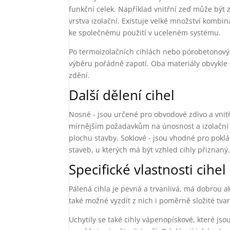
funkční celek. Například vnitřní zeď může být 
vrstva izolační. Existuje velké množství kombina
ke společnému použití v uceleném systému.
Po termoizolačních cihlách nebo pórobetonových
výběru pořádně zapotí. Oba materiály obvykle 
zdění.
Další dělení cihel
Nosné - jsou určené pro obvodové zdivo a vnit
mírnějším požadavkům na únosnost a izolační 
plochu stavby. Soklové - jsou vhodné pro poklád
staveb, u kterých má být vzhled cihly přiznaný
Specifické vlastnosti cihel
Pálená cihla je pevná a trvanlivá, má dobrou ak
také možné vyzdít z nich i poměrně složité tvar
Uchytily se také cihly vápenopískové, které jsou