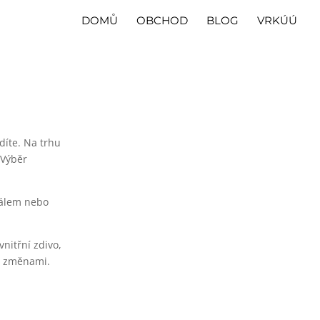
DOMŮ
OBCHOD
BLOG
VRKÚÚ
díte. Na trhu
 Výběr
iálem nebo
nitřní zdivo,
ha změnami.