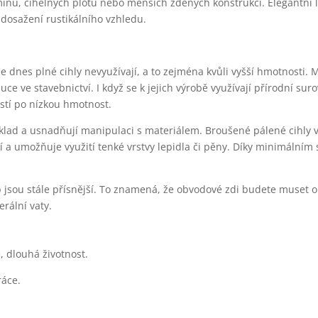
ínů, cihelných plotů nebo menších zděných konstrukcí. Elegantní l
 dosažení rustikálního vzhledu.
dnes plné cihly nevyužívají, a to zejména kvůli vyšší hmotnosti. 
e ve stavebnictví. I když se k jejich výrobě využívají přírodní suro
stí po nízkou hmotnost.
dklad a usnadňují manipulaci s materiálem. Broušené pálené cihly v
 a umožňuje využití tenké vrstvy lepidla či pěny. Díky minimálním
b jsou stále přísnější. To znamená, že obvodové zdi budete muset op
erální vaty.
, dlouhá životnost.
ráce.