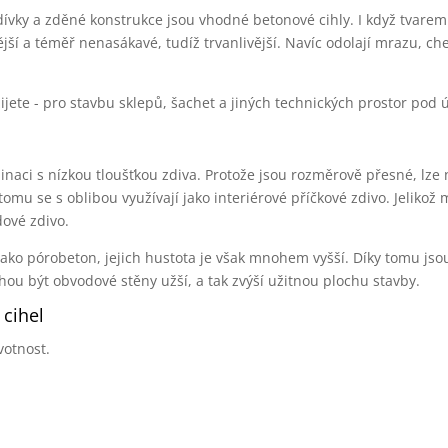
zdívky a zděné konstrukce jsou vhodné betonové cihly. I když tvare
ější a téměř nenasákavé, tudíž trvanlivější. Navíc odolají mrazu, c
jete - pro stavbu sklepů, šachet a jiných technických prostor pod 
inaci s nízkou tloušťkou zdiva. Protože jsou rozměrově přesné, lze
tomu se s oblibou využívají jako interiérové příčkové zdivo. Jelikož
dové zdivo.
jako pórobeton, jejich hustota je však mnohem vyšší. Díky tomu j
ohou být obvodové stěny užší, a tak zvýší užitnou plochu stavby.
cihel
votnost.