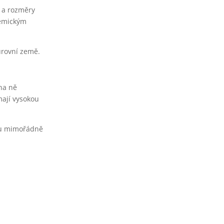
m a rozměry
hemickým
úrovní země.
 na ně
 mají vysokou
sou mimořádně