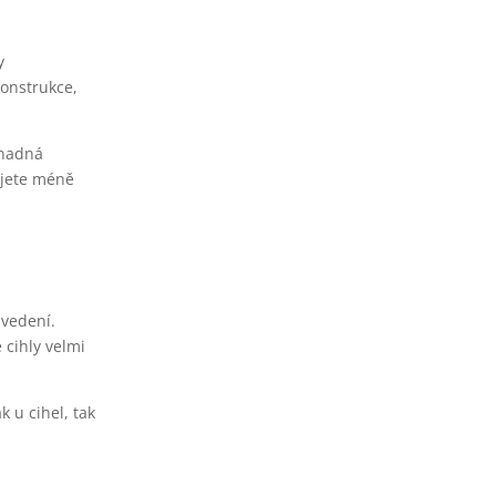
y
konstrukce,
Snadná
ujete méně
 vedení.
 cihly velmi
k u cihel, tak