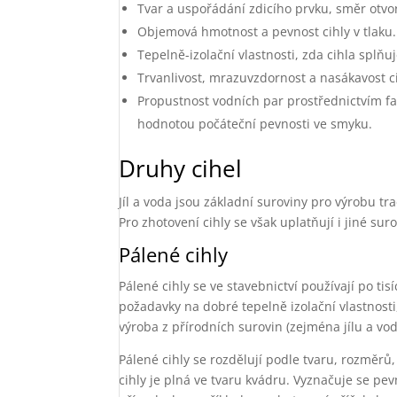
Tvar a uspořádání zdicího prvku, směr otv
Objemová hmotnost a pevnost cihly v tlaku.
Tepelně-izolační vlastnosti, zda cihla spl
Trvanlivost, mrazuvzdornost a nasákavost c
Propustnost vodních par prostřednictvím fa
hodnotou počáteční pevnosti ve smyku.
Druhy cihel
Jíl a voda jsou základní suroviny pro výrobu t
Pro zhotovení cihly se však uplatňují i jiné sur
Pálené cihly
Pálené cihly se ve stavebnictví používají po t
požadavky na dobré tepelně izolační vlastnosti
výroba z přírodních surovin (zejména jílu a vod
Pálené cihly se rozdělují podle tvaru, rozměrů
cihly je plná ve tvaru kvádru. Vyznačuje se pevn