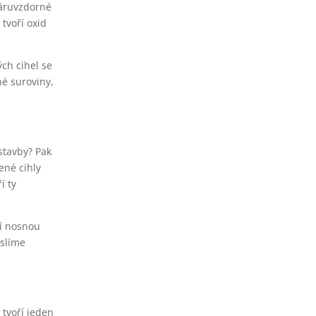
žáruvzdorné
tvoří oxid
ých cihel se
né suroviny,
ostavby? Pak
ené cihly
í ty
ní nosnou
yslíme
 tvoří jeden