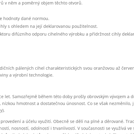
orů v něm a poměrný objem těchto otvorů.
ňuje hodnoty dané normou.
ihly s ohledem na její deklarovanou použitelnost.
ktoru difúzního odporu cihelného výrobku a přídržnost cihly dekl
radičních pálených cihel charakteristických svou oranžovou až červ
oviny a výrobní technologie.
isíce let. Samozřejmě během této doby prošly obrovským vývojem a d
, nízkou hmotnost a dostatečnou únosnost. Co se však nezměnilo, je
y).
, provedení a účelu využití. Obecně se dělí na plné a děrované. Tr
ostí, nosností, odolností i trvanlivostí. V současnosti se využívá ve 