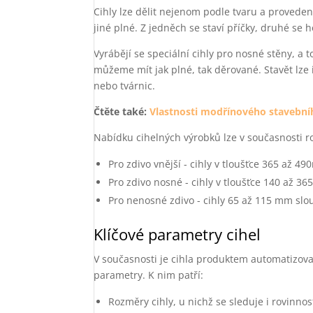
Cihly lze dělit nejenom podle tvaru a proveden
jiné plné. Z jedněch se staví příčky, druhé se 
Vyrábějí se speciální cihly pro nosné stěny, a t
můžeme mít jak plné, tak děrované. Stavět lze 
nebo tvárnic.
Čtěte také:
Vlastnosti modřínového stavební
Nabídku cihelných výrobků lze v současnosti ro
Pro zdivo vnější - cihly v tloušťce 365 až 
Pro zdivo nosné - cihly v tloušťce 140 až 36
Pro nenosné zdivo - cihly 65 až 115 mm slou
Klíčové parametry cihel
V současnosti je cihla produktem automatizova
parametry. K nim patří:
Rozměry cihly, u nichž se sleduje i rovinno