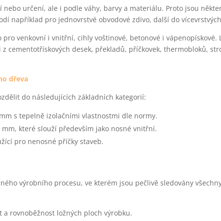
í nebo určení, ale i podle váhy, barvy a materiálu. Proto jsou někt
hodí například pro jednovrstvé obvodové zdivo, další do vícevrstvýc
o pro venkovní i vnitřní, cihly voštinové, betonové i vápenopískové. 
i z cementotřískových desek, překladů, příčkovek, thermobloků, str
ho dřeva
zdělit do následujících základních kategorií:
490mm s tepelně izolačními vlastnostmi dle normy.
5 mm, které slouží především jako nosné vnitřní.
žící pro nenosné příčky staveb.
ného výrobního procesu, ve kterém jsou pečlivě sledovány všechny
st a rovnoběžnost ložných ploch výrobku.