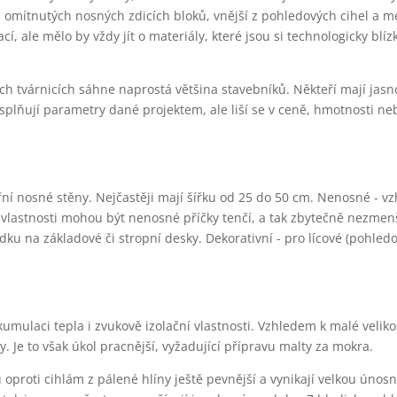
z omítnutých nosných zdicích bloků, vnější z pohledových cihel a me
cí, ale mělo by vždy jít o materiály, které jsou si technologicky blí
 tvárnicích sáhne naprostá většina stavebníků. Někteří mají jasno,
splňují parametry dané projektem, ale liší se v ceně, hmotnosti ne
řní nosné stěny. Nejčastěji mají šířku od 25 do 50 cm. Nenosné - v
vlastnosti mohou být nenosné příčky tenčí, a tak zbytečně nezmen
ku na základové či stropní desky. Dekorativní - pro lícové (pohledo
.
umulaci tepla i zvukově izolační vlastnosti. Vzhledem k malé velikos
y. Je to však úkol pracnější, vyžadující přípravu malty za mokra.
 oproti cihlám z pálené hlíny ještě pevnější a vynikají velkou únosn