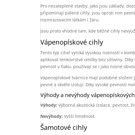
Pro nezateplené stavby, jako jsou základy, do
připomínají pálené cihly, jsou oproti nim pevn
rozmrazovacím látkám i žáru.
Jsou proto vhodné tam, kde běžné cihly nevyuži
Vápenopískové cihly
Tento typ cihel vyniká vysokou nosností v komb
aplikovat tenkovrstvé omítky bez síťoviny. Díky 
pevnost v tlaku, používají se i jako nosné obvo
Vápenopískové tvárnice mají podobné složení 
pevné a skvěle izolují. Díky vysoké pevnosti m
Výhody a nevýhody vápenopískových 
Výhody:
Výborná akustická izolace, pevnost, ži
Nevýhody:
Vyšší hmotnost.
Šamotové cihly