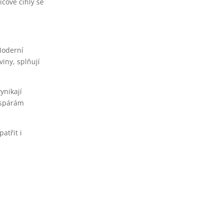
ícové cihly se
Moderní
viny, splňují
ynikají
 spárám
atřit i