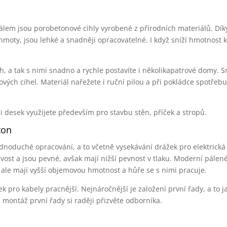
lem jsou porobetonové cihly vyrobené z přírodních materiálů. Dík
hmoty, jsou lehké a snadněji opracovatelné. I když sníží hmotnost 
h, a tak s nimi snadno a rychle postavíte i několikapatrové domy. 
vých cihel. Materiál nařežete i ruční pilou a při pokládce spotřeb
či desek využijete především pro stavbu stěn, příček a stropů.
ton
noduché opracování, a to včetně vysekávání drážek pro elektrická
vost a jsou pevné, avšak mají nižší pevnost v tlaku. Moderní pálené
, ale mají vyšší objemovou hmotnost a hůře se s nimi pracuje.
 pro kabely pracnější. Nejnáročnější je založení první řady, a to ja
 montáž první řady si raději přizvěte odborníka.