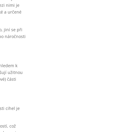
zi nimi je
zké a určené
 jiní se při
bo náročnosti
zhledem k
šují užitnou
vé) části
ti cihel je
ostí, což