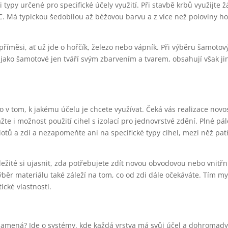
typy určené pro specifické účely využití. Při stavbě krbů využijte 
C. Má typickou šedobílou až béžovou barvu a z více než poloviny ho 
příměsi, ať už jde o hořčík, železo nebo vápník. Při výběru šamotov
 jako šamotové jen tváří svým zbarvením a tvarem, obsahují však ji
no v tom, k jakému účelu je chcete využívat. Čeká vás realizace nov
e i možnost použití cihel s izolací pro jednovrstvé zdění. Plné pál
otů a zdí a nezapomeňte ani na specifické typy cihel, mezi něž patř
ůležité si ujasnit, zda potřebujete zdít novou obvodovou nebo vnitř
Výběr materiálu také záleží na tom, co od zdi dále očekáváte. Tím m
ické vlastnosti.
znamená? Jde o systémy, kde každá vrstva má svůj účel a dohromady