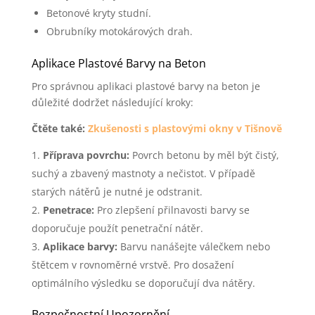
Betonové kryty studní.
Obrubníky motokárových drah.
Aplikace Plastové Barvy na Beton
Pro správnou aplikaci plastové barvy na beton je
důležité dodržet následující kroky:
Čtěte také:
Zkušenosti s plastovými okny v Tišnově
Příprava povrchu:
Povrch betonu by měl být čistý,
suchý a zbavený mastnoty a nečistot. V případě
starých nátěrů je nutné je odstranit.
Penetrace:
Pro zlepšení přilnavosti barvy se
doporučuje použít penetrační nátěr.
Aplikace barvy:
Barvu nanášejte válečkem nebo
štětcem v rovnoměrné vrstvě. Pro dosažení
optimálního výsledku se doporučují dva nátěry.
Bezpečnostní Upozornění