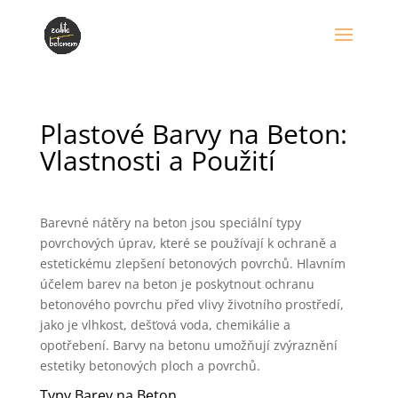
Plastové Barvy na Beton:
Vlastnosti a Použití
Barevné nátěry na beton jsou speciální typy
povrchových úprav, které se používají k ochraně a
estetickému zlepšení betonových povrchů. Hlavním
účelem barev na beton je poskytnout ochranu
betonového povrchu před vlivy životního prostředí,
jako je vlhkost, dešťová voda, chemikálie a
opotřebení. Barvy na betonu umožňují zvýraznění
estetiky betonových ploch a povrchů.
Typy Barev na Beton