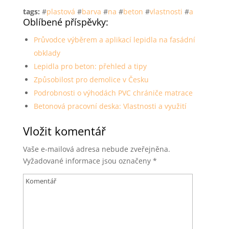
tags:
#
plastová
#
barva
#
na
#
beton
#
vlastnosti
#
a
Oblíbené příspěvky:
Průvodce výběrem a aplikací lepidla na fasádní
obklady
Lepidla pro beton: přehled a tipy
Způsobilost pro demolice v Česku
Podrobnosti o výhodách PVC chrániče matrace
Betonová pracovní deska: Vlastnosti a využití
Vložit komentář
Vaše e-mailová adresa nebude zveřejněna.
Vyžadované informace jsou označeny
*