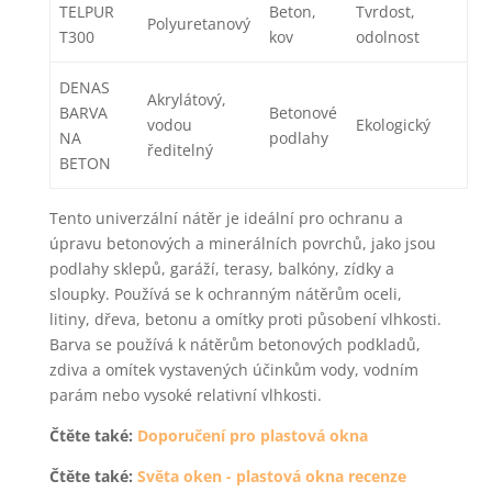
TELPUR
Beton,
Tvrdost,
Polyuretanový
T300
kov
odolnost
DENAS
Akrylátový,
BARVA
Betonové
vodou
Ekologický
NA
podlahy
ředitelný
BETON
Tento univerzální nátěr je ideální pro ochranu a
úpravu betonových a minerálních povrchů, jako jsou
podlahy sklepů, garáží, terasy, balkóny, zídky a
sloupky. Používá se k ochranným nátěrům oceli,
litiny, dřeva, betonu a omítky proti působení vlhkosti.
Barva se používá k nátěrům betonových podkladů,
zdiva a omítek vystavených účinkům vody, vodním
parám nebo vysoké relativní vlhkosti.
Čtěte také:
Doporučení pro plastová okna
Čtěte také:
Světa oken - plastová okna recenze