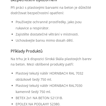
Při práci s plastovými barvami na beton je důležité
dodržovat bezpečnostní opatření:
Používejte ochranné prostředky, jako jsou
rukavice a respirátor.
Zajistěte dostatečné větrání v místnosti.
Uchovávejte barvu mimo dosah dětí.
Příklady Produktů
Na trhu je k dispozici široká škála plastových barev
na beton. Mezi oblíbené produkty patří:
Plastový tekutý nátěr HORNBACH RAL 7032
oblázkově šedý 750 ml.
Plastový tekutý nátěr HORNBACH RAL7030
kamenně šedý 750 ml.
BETEX 2v1 NA BETON S2131B.
EPOLEX NA PODLAHY S2380.