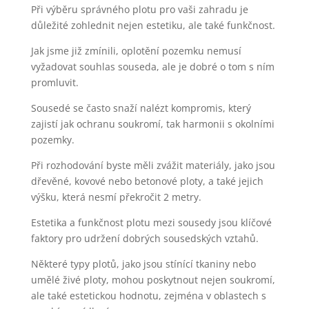
Při výběru správného plotu pro vaši zahradu je
důležité zohlednit nejen estetiku, ale také funkčnost.
Jak jsme již zmínili, oplotění pozemku nemusí
vyžadovat souhlas souseda, ale je dobré o tom s ním
promluvit.
Sousedé se často snaží nalézt kompromis, který
zajistí jak ochranu soukromí, tak harmonii s okolními
pozemky.
Při rozhodování byste měli zvážit materiály, jako jsou
dřevěné, kovové nebo betonové ploty, a také jejich
výšku, která nesmí překročit 2 metry.
Estetika a funkčnost plotu mezi sousedy jsou klíčové
faktory pro udržení dobrých sousedských vztahů.
Některé typy plotů, jako jsou stínící tkaniny nebo
umělé živé ploty, mohou poskytnout nejen soukromí,
ale také estetickou hodnotu, zejména v oblastech s