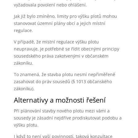
vyžadovala povolení nebo ohlášení.
Jak již bylo zmíněno, limity pro výšku plotů mohou
stanovovat územní plány obcí a jejich místní
regulace.
V případě, že místní regulace výšku plotu
neupravuje, je potřebné se řídit obecnými principy
sousedského práva zakotvenými v občanském
zákoníku.
To znamená, že stavba plotu nesmí nepřiměřeně
zasahovat do práv sousedů (§ 1013 občanského
zákoníku).
Alternativy a možnosti řešení
Při plánování stavby nového plotu mezi vámi a
sousedy je zásadní nejdříve prodiskutovat podobu a
výšku plotu.
I když to není vaší povinností, taková konzultace