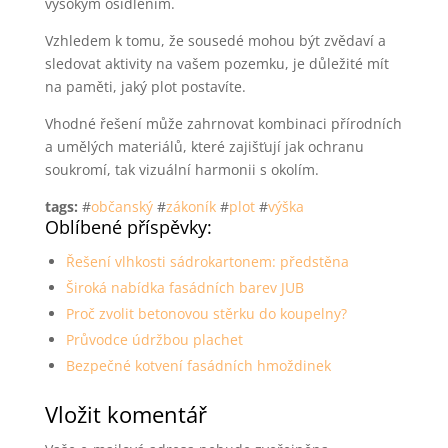
vysokým osídlením.
Vzhledem k tomu, že sousedé mohou být zvědaví a
sledovat aktivity na vašem pozemku, je důležité mít
na paměti, jaký plot postavíte.
Vhodné řešení může zahrnovat kombinaci přírodních
a umělých materiálů, které zajišťují jak ochranu
soukromí, tak vizuální harmonii s okolím.
tags:
#
občanský
#
zákoník
#
plot
#
výška
Oblíbené příspěvky:
Řešení vlhkosti sádrokartonem: předstěna
Široká nabídka fasádních barev JUB
Proč zvolit betonovou stěrku do koupelny?
Průvodce údržbou plachet
Bezpečné kotvení fasádních hmoždinek
Vložit komentář