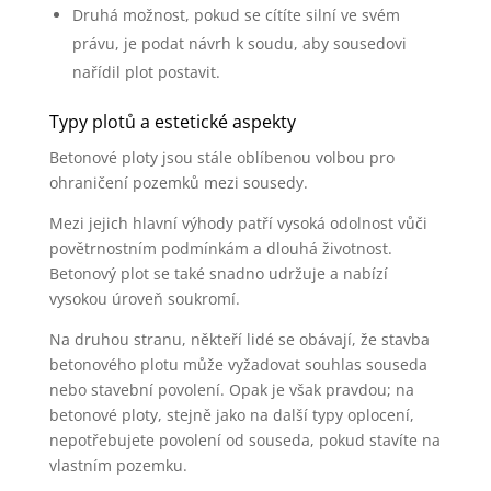
Druhá možnost, pokud se cítíte silní ve svém
právu, je podat návrh k soudu, aby sousedovi
nařídil plot postavit.
Typy plotů a estetické aspekty
Betonové ploty jsou stále oblíbenou volbou pro
ohraničení pozemků mezi sousedy.
Mezi jejich hlavní výhody patří vysoká odolnost vůči
povětrnostním podmínkám a dlouhá životnost.
Betonový plot se také snadno udržuje a nabízí
vysokou úroveň soukromí.
Na druhou stranu, někteří lidé se obávají, že stavba
betonového plotu může vyžadovat souhlas souseda
nebo stavební povolení. Opak je však pravdou; na
betonové ploty, stejně jako na další typy oplocení,
nepotřebujete povolení od souseda, pokud stavíte na
vlastním pozemku.