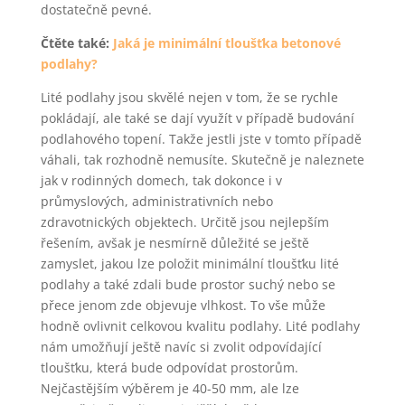
dostatečně pevné.
Čtěte také:
Jaká je minimální tloušťka betonové
podlahy?
Lité podlahy jsou skvělé nejen v tom, že se rychle
pokládají, ale také se dají využít v případě budování
podlahového topení. Takže jestli jste v tomto případě
váhali, tak rozhodně nemusíte. Skutečně je naleznete
jak v rodinných domech, tak dokonce i v
průmyslových, administrativních nebo
zdravotnických objektech. Určitě jsou nejlepším
řešením, avšak je nesmírně důležité se ještě
zamyslet, jakou lze položit minimální tloušťku lité
podlahy a také zdali bude prostor suchý nebo se
přece jenom zde objevuje vlhkost. To vše může
hodně ovlivnit celkovou kvalitu podlahy. Lité podlahy
nám umožňují ještě navíc si zvolit odpovídající
tloušťku, která bude odpovídat prostorům.
Nejčastějším výběrem je 40-50 mm, ale lze