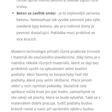
cenou oproti litému betonu a celkově zajistí nižší
vrstvu.
Beton ze zavlhlé směsi
- je to nejlevnější varianta
betonu. Nedosahuje tak vysoké pevnosti jako výše
uvedené typy betonu, ale pro rodinné domy je
pevnost dostačující. Pokládka musí probíhat ve
více krocích.
Moderní technologie přináší různé praktické činnosti
i materiál do současného stavebnictví. Díky tomu je v
nabídce několik různých materiálů, které se dají bez
problémů využít na vybudování velmi kvalitní
podlahy. Mezi favority se bezpochyby řadí lité
podlahy, které jsou velmi oblíbené. Přece jenom
vítězí u nich rychlost pokládky. Skutečně celá
aplikace může trvat jen pár hodin, samozřejmě se
vše odvíjí od plochy, která se bude vytvářet. Také se s
materiálem dobře pracuje, tudíž podlahy budou
krásně rovné a navíc při správném výběru budou