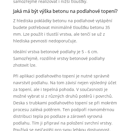
samozřejmě realizovat i nižší tloušťky.
Jaká má být výška betonu na podlahové topení?
Z hlediska pokládky betonu na podlahové vytápění
budete potřebovat minimálně tloušťku betonu 35
mm. Lze použít i tlustší vrstva, ale tenčí se už z
hlediska pevnosti nedoporučuje.
Ideální vrstva betonové podlahy je 5 - 6 cm.
Samozřejmě, rozdílné vrstvy betonové podlahy
zhotovit lze.
Při aplikaci podlahového topení je nutné správně
navrstvit podlahu. Na tom závisí nejen výsledný účet
za topení, ale i tepelná pohoda. V současnosti je
možné vybrat si z různých druhů potěrů i povrchů.
Deska s trubkami podlahového topení se při mokrém
procesu zalévá potěrem. Ten podpoří rovnoměrnou
distribuci tepla po podlaze a zároveň vyrovná
podlahu. Tím ji připraví na položení svrchní vrstvy.
Používá se nejčastěji pro svou lehkou dostupnost,