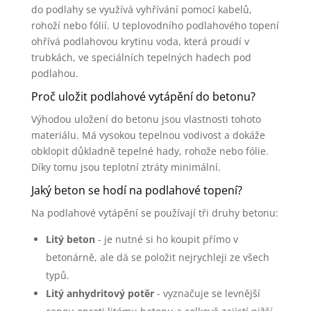
do podlahy se využívá vyhřívání pomocí kabelů,
rohoží nebo fólií. U teplovodního podlahového topení
ohřívá podlahovou krytinu voda, která proudí v
trubkách, ve speciálních tepelných hadech pod
podlahou.
Proč uložit podlahové vytápění do betonu?
Výhodou uložení do betonu jsou vlastnosti tohoto
materiálu. Má vysokou tepelnou vodivost a dokáže
obklopit důkladně tepelné hady, rohože nebo fólie.
Díky tomu jsou teplotní ztráty minimální.
Jaký beton se hodí na podlahové topení?
Na podlahové vytápění se používají tři druhy betonu:
Litý beton
- je nutné si ho koupit přímo v
betonárně, ale dá se položit nejrychleji ze všech
typů.
Litý anhydritový potěr
- vyznačuje se levnější