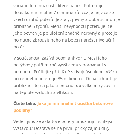
variabilitu i možnosti, které nabízí. Potřebuje
tloušťku minimálně 7 centimetrů, což je nejvíce ze
všech druhů potěrů. Je stálý, pevný a doba schnutí je
přibližně 5 týdnů. Menší nevýhodou potěru je, že
jeho povrch je po uložení značně nerovný a proto je
ho nutné zbrousit nebo na beton nanést nivelační
potěr.
V současnosti zažívá boom anhydrit. Mezi jeho
nevýhody patří mírně vyšší cena v porovnání s
betonem. Počítejte přibližně s dvojnásobkem. Výška
potřebného potěru je 35 milimetrů. Doba schnutí je
přibližně stejná jako u betonu, do velké míry závisí
na teplotě vzduchu a vlhkosti.
Čtěte také:
Jaká je minimální tloušťka betonové
podlahy?
Věděli jste, že asfaltové potěry umožňují rychlejší
výstavbu? Dostává se na první příčky zájmu díky