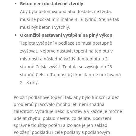
Beton není dostatečně ztvrdlý
Aby byla betonová podlaha dostatečně tvrdá,
musí se počkat minimálně 4 - 6 týdnů. Stejně tak
musí být beton i vyschlý.
Okamžité nastavení vytápění na plný výkon
Teplota vytápění v podlaze se musí postupně
zvyšovat. Nejprve nastavit topení na teplotu v
místnosti a následně každý den teplotu o 2
stupně Celsia zvýšit. Teplota se zvyšuje do 28
stupňů Celsia. Ta musí být konstantně udržovaná
2 - 3 dny.
Položit podlahové topení tak, aby bylo funkční a bez
problémů pracovalo mnoho let, není snadná
záležitost. Vyžaduje několik vrstev a v každé je možné
udělat chybu, pokud nevíte, co děláte. Dodržení
správné tloušťky potěru a izolace je jen základ.
Položení podkladu i celé podlahy s podlahovým