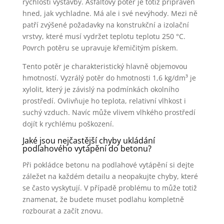
rychlosti výstavby. Asfaltový potěr je totiž připraven
hned, jak vychladne. Má ale i své nevýhody. Mezi ně
patří zvýšené požadavky na konstrukční a izolační
vrstvy, které musí vydržet teplotu teplotu 250 °C.
Povrch potěru se upravuje křemičitým pískem.
Tento potěr je charakteristický hlavně objemovou
hmotností. Vyzrálý potěr do hmotnosti 1,6 kg/dm³ je
xylolit, který je závislý na podmínkách okolního
prostředí. Ovlivňuje ho teplota, relativní vlhkost i
suchý vzduch. Navíc může vlivem vlhkého prostředí
dojít k rychlému poškození.
Jaké jsou nejčastější chyby ukládání
podlahového vytápění do betonu?
Při pokládce betonu na podlahové vytápění si dejte
záležet na každém detailu a neopakujte chyby, které
se často vyskytují. V případě problému to může totiž
znamenat, že budete muset podlahu kompletně
rozbourat a začít znovu.