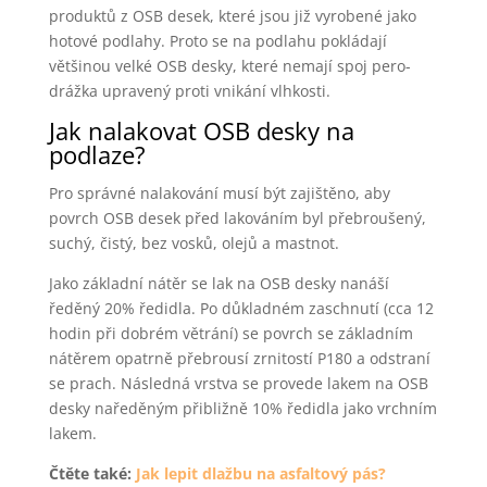
produktů z OSB desek, které jsou již vyrobené jako
hotové podlahy. Proto se na podlahu pokládají
většinou velké OSB desky, které nemají spoj pero-
drážka upravený proti vnikání vlhkosti.
Jak nalakovat OSB desky na
podlaze?
Pro správné nalakování musí být zajištěno, aby
povrch OSB desek před lakováním byl přebroušený,
suchý, čistý, bez vosků, olejů a mastnot.
Jako základní nátěr se lak na OSB desky nanáší
ředěný 20% ředidla. Po důkladném zaschnutí (cca 12
hodin při dobrém větrání) se povrch se základním
nátěrem opatrně přebrousí zrnitostí P180 a odstraní
se prach. Následná vrstva se provede lakem na OSB
desky naředěným přibližně 10% ředidla jako vrchním
lakem.
Čtěte také:
Jak lepit dlažbu na asfaltový pás?