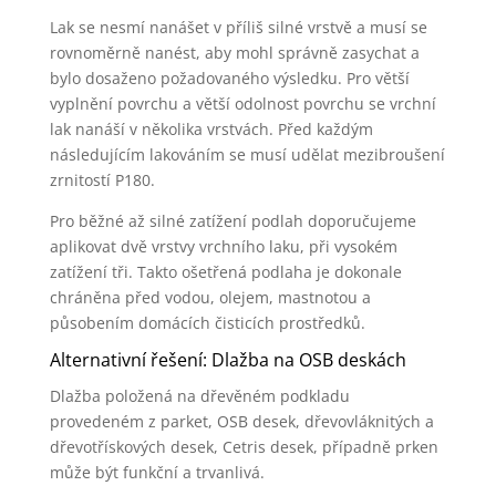
Lak se nesmí nanášet v příliš silné vrstvě a musí se
rovnoměrně nanést, aby mohl správně zasychat a
bylo dosaženo požadovaného výsledku. Pro větší
vyplnění povrchu a větší odolnost povrchu se vrchní
lak nanáší v několika vrstvách. Před každým
následujícím lakováním se musí udělat mezibroušení
zrnitostí P180.
Pro běžné až silné zatížení podlah doporučujeme
aplikovat dvě vrstvy vrchního laku, při vysokém
zatížení tři. Takto ošetřená podlaha je dokonale
chráněna před vodou, olejem, mastnotou a
působením domácích čisticích prostředků.
Alternativní řešení: Dlažba na OSB deskách
Dlažba položená na dřevěném podkladu
provedeném z parket, OSB desek, dřevovláknitých a
dřevotřískových desek, Cetris desek, případně prken
může být funkční a trvanlivá.