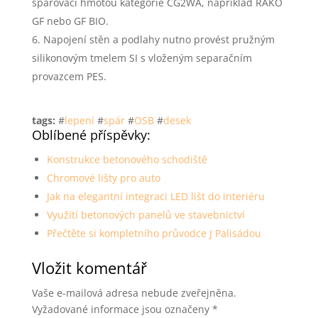
spárovací hmotou kategorie CG2WA, například RAKO
GF nebo GF BIO.
Napojení stěn a podlahy nutno provést pružným
silikonovým tmelem SI s vloženým separačním
provazcem PES.
tags:
#
lepení
#
spár
#
OSB
#
desek
Oblíbené příspěvky:
Konstrukce betonového schodiště
Chromové lišty pro auto
Jak na elegantní integraci LED lišt do interiéru
Využití betonových panelů ve stavebnictví
Přečtěte si kompletního průvodce J Palisádou
Vložit komentář
Vaše e-mailová adresa nebude zveřejněna.
Vyžadované informace jsou označeny
*