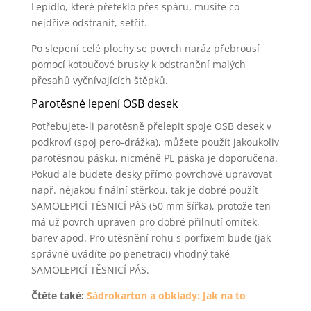
Lepidlo, které přeteklo přes spáru, musíte co
nejdříve odstranit, setřít.
Po slepení celé plochy se povrch naráz přebrousí
pomocí kotoučové brusky k odstranění malých
přesahů vyčnívajících štěpků.
Parotěsné lepení OSB desek
Potřebujete-li parotěsně přelepit spoje OSB desek v
podkroví (spoj pero-drážka), můžete použít jakoukoliv
parotěsnou pásku, nicméně PE páska je doporučena.
Pokud ale budete desky přímo povrchově upravovat
např. nějakou finální stěrkou, tak je dobré použít
SAMOLEPICÍ TĚSNICÍ PÁS (50 mm šířka), protože ten
má už povrch upraven pro dobré přilnutí omítek,
barev apod. Pro utěsnění rohu s porfixem bude (jak
správně uvádíte po penetraci) vhodný také
SAMOLEPICÍ TĚSNICÍ PÁS.
Čtěte také:
Sádrokarton a obklady: Jak na to