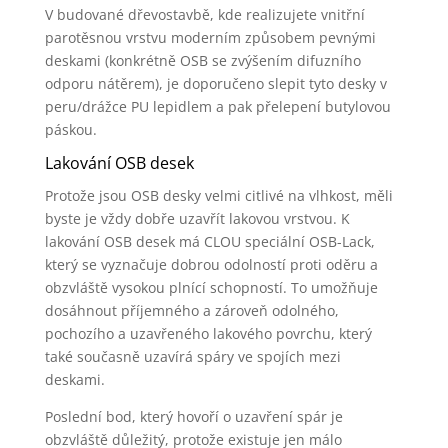
V budované dřevostavbě, kde realizujete vnitřní
parotěsnou vrstvu moderním způsobem pevnými
deskami (konkrétně OSB se zvýšením difuzního
odporu nátěrem), je doporučeno slepit tyto desky v
peru/drážce PU lepidlem a pak přelepení butylovou
páskou.
Lakování OSB desek
Protože jsou OSB desky velmi citlivé na vlhkost, měli
byste je vždy dobře uzavřít lakovou vrstvou. K
lakování OSB desek má CLOU speciální OSB-Lack,
který se vyznačuje dobrou odolností proti oděru a
obzvláště vysokou plnící schopností. To umožňuje
dosáhnout příjemného a zároveň odolného,
pochozího a uzavřeného lakového povrchu, který
také současně uzavírá spáry ve spojích mezi
deskami.
Poslední bod, který hovoří o uzavření spár je
obzvláště důležitý, protože existuje jen málo