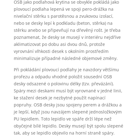
OSB jako podlahová krytina se obvykle pokládá jako
plovoucí podlaha lepená ve spoji pero-drážka na
nivelační stěrku s parotěsnou a zvukovou izolací,
nebo se desky lepí k podkladu (beton, stěrka) na
stěrku anebo se připevňují na dřevěný rošt. Je třeba
poznamenat, že desky se musejí v interiéru nejdříve
aklimatizovat po dobu asi dvou dnů, protože
vyrovnání vlhkosti desek s okolním prostředím
minimalizuje případné následné objemové změny.
Při pokládání plovoucí podlahy je navzdory většímu
prořezu a odpadu vhodné položit sousední OSB
desky odsazené o polovinu délky (tzv. převázání).
Spáry mezi deskami musí být vyrovnané v jedné linii,
ke stažení desek je nezbytné použít napínací
popruhy. OSB desky jsou spojeny perem a drážkou a
je lepší, když jsou navzájem slepené jednosložkovým
PU lepidlem. Toto lepidlo ve spáře drží lépe než
obyčejné bílé lepidlo. Desky musejí být spolu slepené
tak, aby se lepidlo objevilo na horní straně spáry.