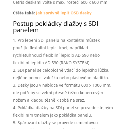
Cetris deskami volte s max. roztečí 600 x 600 mm.
Čtěte také:
Jak správně lepit OSB desky
Postup pokládky dlažby s SDI
panelem
Pro lepení SDI panelu na kontaktní můstek
použijte flexibilní lepicí tmel, například
rychletuhnoucí flexibilní lepidlo AD 590 nebo
flexibilní lepidlo AD 530 (RAKO SYSTEM).
SDI panel se celoplošně vtlačí do lepicího lůžka,
nejlépe pomocí válečku nebo plastového hladítka.
Desky jsou v nabídce ve formátu 600 x 1000 mm,
dle potřeby se velmi přesně řežou kobercovým
nožem a kladou těsně k sobě na sraz.
Pokládka dlažby na SDI panel se provede stejným
flexibilním tmelem jako pokládka panelu.
Spárování dlažby se provede cementovou