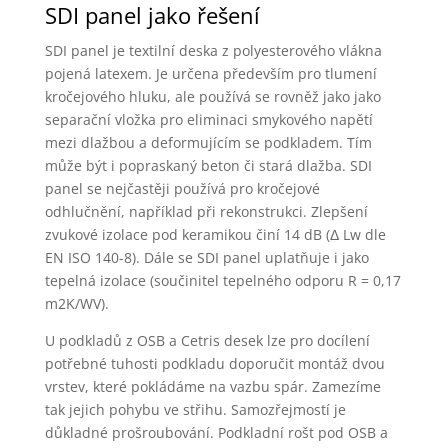
SDI panel jako řešení
SDI panel je textilní deska z polyesterového vlákna
pojená latexem. Je určena především pro tlumení
kročejového hluku, ale používá se rovněž jako jako
separační vložka pro eliminaci smykového napětí
mezi dlažbou a deformujícím se podkladem. Tím
může být i popraskaný beton či stará dlažba. SDI
panel se nejčastěji používá pro kročejové
odhlučnění, například při rekonstrukci. Zlepšení
zvukové izolace pod keramikou činí 14 dB (Δ Lw dle
EN ISO 140-8). Dále se SDI panel uplatňuje i jako
tepelná izolace (součinitel tepelného odporu R = 0,17
m2K/WV).
U podkladů z OSB a Cetris desek lze pro docílení
potřebné tuhosti podkladu doporučit montáž dvou
vrstev, které pokládáme na vazbu spár. Zamezíme
tak jejich pohybu ve střihu. Samozřejmostí je
důkladné prošroubování. Podkladní rošt pod OSB a