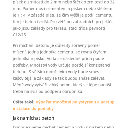
písek o zrnitosti do 2 mm nebo štěrk o zrnitosti do 32
mm. Poměr mezi cementem a pískem nebo štěrkem
je 1 : 4. V zásadě platí, že čím vyšší je podíl cementu,
tím je beton tvrdší. Pro většinu zahradních projektů,
jako jsou základy pro terasu, stačí třída pevnosti
C12/15.
Při míchání betonu je důležitý správný poměr
mísení. Jedna jednotka cementu se rovná čtyřem
jednotkám písku. Voda se následně přidá podle
potřeby. Množství vody určuje pozdější konzistenci
betonu. S větším množstvím vody bude směs
kašovitější a základy se tak budou snáze zalévat.
Méně vody vytváří vlhký beton, který se lépe nanáší
třeba na svislou podpěru obrubníku.
Čtěte také:
Výpočet množství polystyrenu a postup
instalace do podlahy
Jak namíchat beton
Doporučujeme míchat cement a vodu s pískem nebo