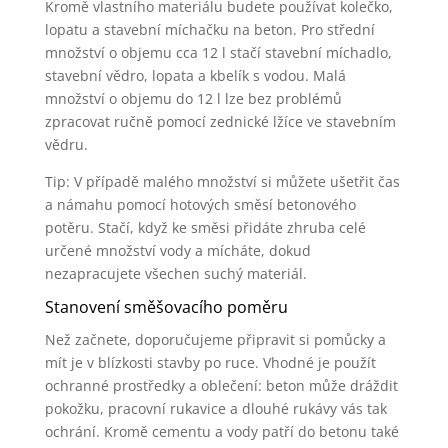
Kromě vlastního materiálu budete používat kolečko,
lopatu a stavební míchačku na beton. Pro střední
množství o objemu cca 12 l stačí stavební míchadlo,
stavební vědro, lopata a kbelík s vodou. Malá
množství o objemu do 12 l lze bez problémů
zpracovat ručně pomocí zednické lžíce ve stavebním
vědru.
Tip: V případě malého množství si můžete ušetřit čas
a námahu pomocí hotových směsí betonového
potěru. Stačí, když ke směsi přidáte zhruba celé
určené množství vody a mícháte, dokud
nezapracujete všechen suchý materiál.
Stanovení směšovacího poměru
Než začnete, doporučujeme připravit si pomůcky a
mít je v blízkosti stavby po ruce. Vhodné je použít
ochranné prostředky a oblečení: beton může dráždit
pokožku, pracovní rukavice a dlouhé rukávy vás tak
ochrání. Kromě cementu a vody patří do betonu také