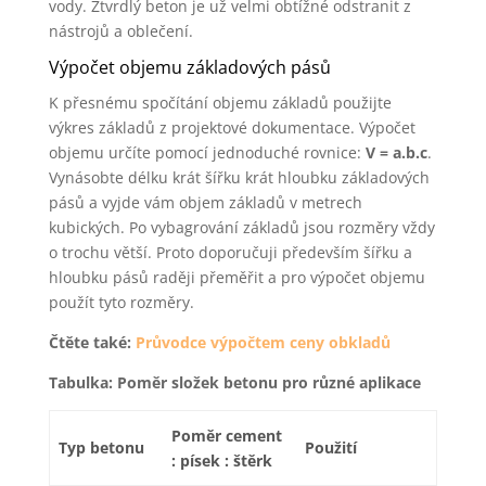
vody. Ztvrdlý beton je už velmi obtížné odstranit z
nástrojů a oblečení.
Výpočet objemu základových pásů
K přesnému spočítání objemu základů použijte
výkres základů z projektové dokumentace. Výpočet
objemu určíte pomocí jednoduché rovnice:
V = a.b.c
.
Vynásobte délku krát šířku krát hloubku základových
pásů a vyjde vám objem základů v metrech
kubických. Po vybagrování základů jsou rozměry vždy
o trochu větší. Proto doporučuji především šířku a
hloubku pásů raději přeměřit a pro výpočet objemu
použít tyto rozměry.
Čtěte také:
Průvodce výpočtem ceny obkladů
Tabulka: Poměr složek betonu pro různé aplikace
Poměr cement
Typ betonu
Použití
: písek : štěrk