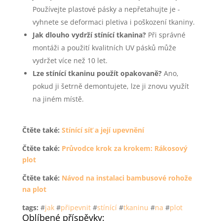
Používejte plastové pásky a nepřetahujte je -
vyhnete se deformaci pletiva i poškození tkaniny.
Jak dlouho vydrží stínící tkanina?
Při správné
montáži a použití kvalitních UV pásků může
vydržet více než 10 let.
Lze stínící tkaninu použít opakovaně?
Ano,
pokud ji šetrně demontujete, lze ji znovu využít
na jiném místě.
Čtěte také:
Stínící síť a její upevnění
Čtěte také:
Průvodce krok za krokem: Rákosový
plot
Čtěte také:
Návod na instalaci bambusové rohože
na plot
tags:
#
jak
#
připevnit
#
stínící
#
tkaninu
#
na
#
plot
Oblíbené příspěvky: