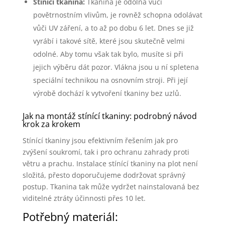
Stínící tkanina:
Tkanina je odolná vůči
povětrnostním vlivům, je rovněž schopna odolávat
vůči UV záření, a to až po dobu 6 let. Dnes se již
vyrábí i takové sítě, které jsou skutečně velmi
odolné. Aby tomu však tak bylo, musíte si při
jejich výběru dát pozor. Vlákna jsou u ní spletena
speciální technikou na osnovním stroji. Při její
výrobě dochází k vytvoření tkaniny bez uzlů.
Jak na montáž stínící tkaniny: podrobný návod
krok za krokem
Stínící tkaniny jsou efektivním řešením jak pro
zvýšení soukromí, tak i pro ochranu zahrady proti
větru a prachu. Instalace stínící tkaniny na plot není
složitá, přesto doporučujeme dodržovat správný
postup. Tkanina tak může vydržet nainstalovaná bez
viditelné ztráty účinnosti přes 10 let.
Potřebný materiál: