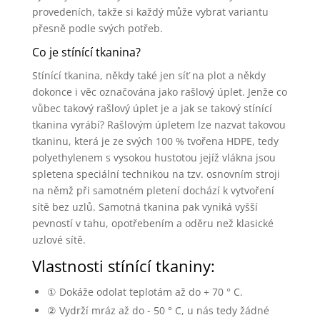
provedeních, takže si každý může vybrat variantu
přesně podle svých potřeb.
Co je stínící tkanina?
Stínící tkanina, někdy také jen síť na plot a někdy
dokonce i věc označována jako rašlový úplet. Jenže co
vůbec takový rašlový úplet je a jak se takový stínící
tkanina vyrábí? Rašlovým úpletem lze nazvat takovou
tkaninu, která je ze svých 100 % tvořena HDPE, tedy
polyethylenem s vysokou hustotou jejíž vlákna jsou
spletena speciální technikou na tzv. osnovním stroji
na němž při samotném pletení dochází k vytvoření
sítě bez uzlů. Samotná tkanina pak vyniká vyšší
pevností v tahu, opotřebením a oděru než klasické
uzlové sítě.
Vlastnosti stínící tkaniny:
① Dokáže odolat teplotám až do + 70 ° C.
② Vydrží mráz až do - 50 ° C, u nás tedy žádné