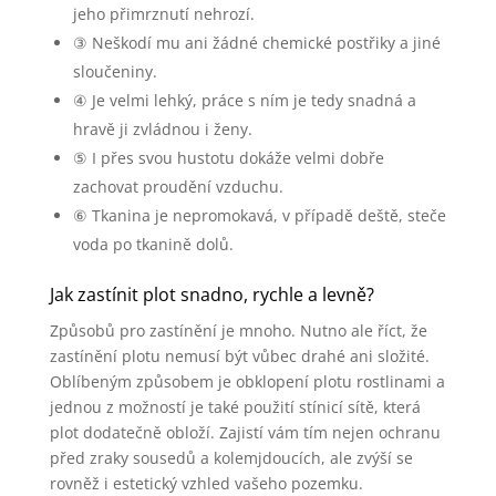
jeho přimrznutí nehrozí.
③ Neškodí mu ani žádné chemické postřiky a jiné
sloučeniny.
④ Je velmi lehký, práce s ním je tedy snadná a
hravě ji zvládnou i ženy.
⑤ I přes svou hustotu dokáže velmi dobře
zachovat proudění vzduchu.
⑥ Tkanina je nepromokavá, v případě deště, steče
voda po tkanině dolů.
Jak zastínit plot snadno, rychle a levně?
Způsobů pro zastínění je mnoho. Nutno ale říct, že
zastínění plotu nemusí být vůbec drahé ani složité.
Oblíbeným způsobem je obklopení plotu rostlinami a
jednou z možností je také použití stínicí sítě, která
plot dodatečně obloží. Zajistí vám tím nejen ochranu
před zraky sousedů a kolemjdoucích, ale zvýší se
rovněž i estetický vzhled vašeho pozemku.