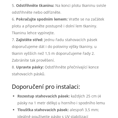
Odstřihněte tkaninu:
Na konci plotu tkaninu svisle
odstřihněte nebo odřízněte.
Pokračujte spodním lemem:
Vraťte se na začátek
plotu a připevněte postupně i dolní lem tkaniny.
Tkaninu lehce vypínejte.
Zajistěte střed:
Jednu řadu stahovacích pásek
doporučujeme dát i do poloviny výšky tkaniny, u
tkanin vyšších než 1,5 m doporučujeme řady 2.
Zabráníte tak prověšení.
Upravte pásky:
Odstřihněte přečnívající konce
stahovacích pásků.
Doporučení pro instalaci:
Rozestup stahovacích pásek:
každých 25 cm (4
pásky na 1 metr délky) u horního i spodního lemu
Tloušťka stahovacích pásek:
alespoň 3,5 mm;
ideálně používejte pásky s UV stabilizací