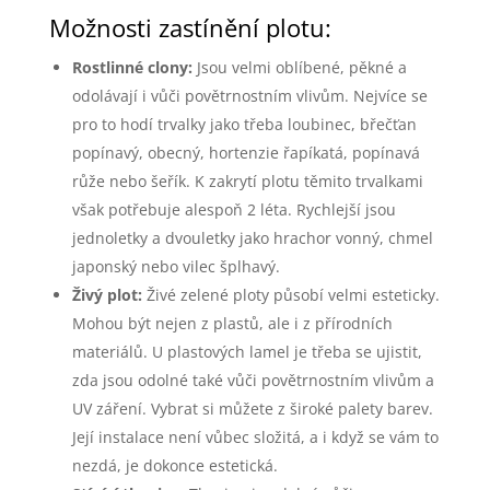
Možnosti zastínění plotu:
Rostlinné clony:
Jsou velmi oblíbené, pěkné a
odolávají i vůči povětrnostním vlivům. Nejvíce se
pro to hodí trvalky jako třeba loubinec, břečťan
popínavý, obecný, hortenzie řapíkatá, popínavá
růže nebo šeřík. K zakrytí plotu těmito trvalkami
však potřebuje alespoň 2 léta. Rychlejší jsou
jednoletky a dvouletky jako hrachor vonný, chmel
japonský nebo vilec šplhavý.
Živý plot:
Živé zelené ploty působí velmi esteticky.
Mohou být nejen z plastů, ale i z přírodních
materiálů. U plastových lamel je třeba se ujistit,
zda jsou odolné také vůči povětrnostním vlivům a
UV záření. Vybrat si můžete z široké palety barev.
Její instalace není vůbec složitá, a i když se vám to
nezdá, je dokonce estetická.