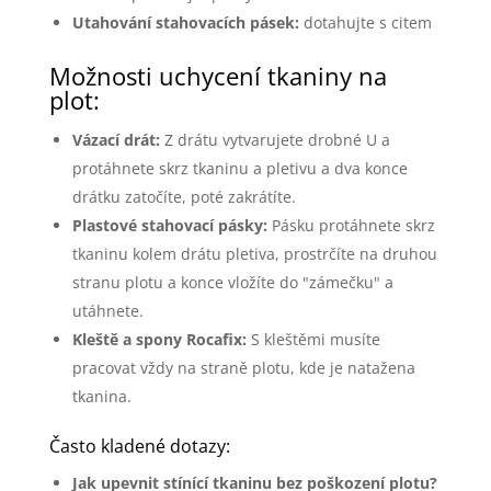
Utahování stahovacích pásek:
dotahujte s citem
Možnosti uchycení tkaniny na
plot:
Vázací drát:
Z drátu vytvarujete drobné U a
protáhnete skrz tkaninu a pletivu a dva konce
drátku zatočíte, poté zakrátíte.
Plastové stahovací pásky:
Pásku protáhnete skrz
tkaninu kolem drátu pletiva, prostrčíte na druhou
stranu plotu a konce vložíte do "zámečku" a
utáhnete.
Kleště a spony Rocafix:
S kleštěmi musíte
pracovat vždy na straně plotu, kde je natažena
tkanina.
Často kladené dotazy:
Jak upevnit stínící tkaninu bez poškození plotu?