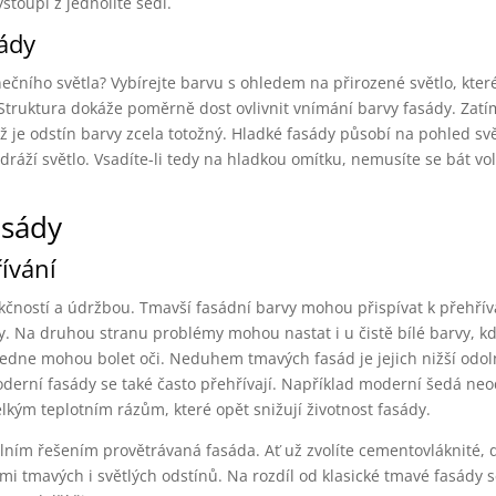
stoupí z jednolité šedi.
sády
nečního světla? Vybírejte barvu s ohledem na přirozené světlo, kter
truktura dokáže poměrně dost ovlivnit vnímání barvy fasády. Zatí
dyž je odstín barvy zcela totožný. Hladké fasády působí na pohled svě
odráží světlo. Vsadíte-li tedy na hladkou omítku, nemusíte se bát vo
asády
řívání
unkčností a údržbou. Tmavší fasádní barvy mohou přispívat k přehří
my. Na druhou stranu problémy mohou nastat i u čistě bílé barvy, kd
edne mohou bolet oči. Neduhem tmavých fasád je jejich nižší odol
rní fasády se také často přehřívají. Například moderní šedá neod
elkým teplotním rázům, které opět snižují životnost fasády.
álním řešením provětrávaná fasáda. Ať už zvolíte cementovláknité, 
i tmavých i světlých odstínů. Na rozdíl od klasické tmavé fasády s