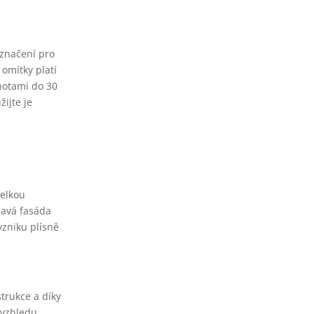
označení pro
 omítky platí
notami do 30
žijte je
velkou
tmavá fasáda
vzniku plísně
trukce a díky
 vzhledu