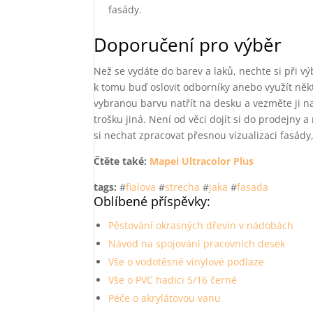
fasády.
Doporučení pro výběr
Než se vydáte do barev a laků, nechte si při v
k tomu buď oslovit odborníky anebo využít něk
vybranou barvu natřít na desku a vezměte ji na
trošku jiná. Není od věci dojít si do prodejny
si nechat zpracovat přesnou vizualizaci fasády
Čtěte také:
Mapei Ultracolor Plus
tags:
#
fialova
#
strecha
#
jaka
#
fasada
Oblíbené příspěvky:
Pěstování okrasných dřevin v nádobách
Návod na spojování pracovních desek
Vše o vodotěsné vinylové podlaze
Vše o PVC hadici 5/16 černé
Péče o akrylátovou vanu