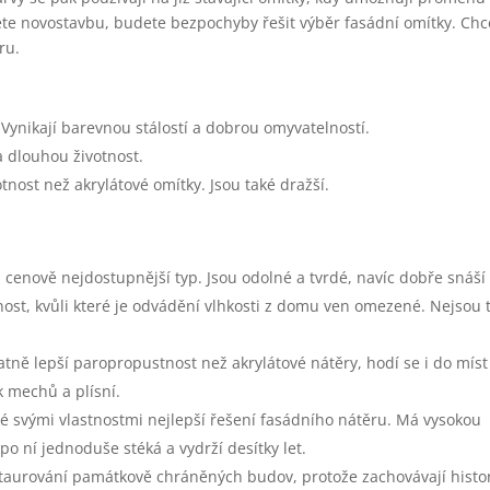
te novostavbu, budete bezpochyby řešit výběr fasádní omítky. Chc
ru.
 Vynikají barevnou stálostí a dobrou omyvatelností.
a dlouhou životnost.
otnost než akrylátové omítky. Jsou také dražší.
 cenově nejdostupnější typ. Jsou odolné a tvrdé, navíc dobře snáší
nost, kvůli které je odvádění vlhkosti z domu ven omezené. Nejsou
ně lepší paropropustnost než akrylátové nátěry, hodí se i do míst 
k mechů a plísní.
ké svými vlastnostmi nejlepší řešení fasádního nátěru. Má vysokou
o ní jednoduše stéká a vydrží desítky let.
taurování památkově chráněných budov, protože zachovávají histo