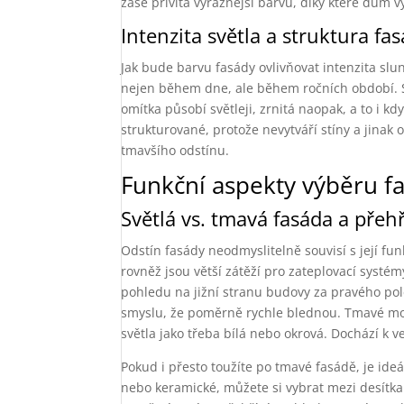
zase přivítá výraznější barvu, díky které dům vy
Intenzita světla a struktura fa
Jak bude barvu fasády ovlivňovat intenzita slu
nejen během dne, ale během ročních období. S
omítka působí světleji, zrnitá naopak, a to i k
strukturované, protože nevytváří stíny a jinak 
tmavšího odstínu.
Funkční aspekty výběru f
Světlá vs. tmavá fasáda a přeh
Odstín fasády neodmyslitelně souvisí s její f
rovněž jsou větší zátěží pro zateplovací systé
pohledu na jižní stranu budovy za pravého pol
smyslu, že poměrně rychle blednou. Tmavé mode
světla jako třeba bílá nebo okrová. Dochází k v
Pokud i přesto toužíte po tmavé fasádě, je ide
nebo keramické, můžete si vybrat mezi desítkam