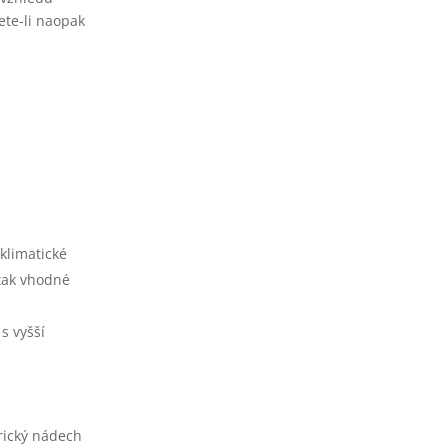
ete-li naopak
 klimatické
 tak vhodné
s vyšší
rický nádech