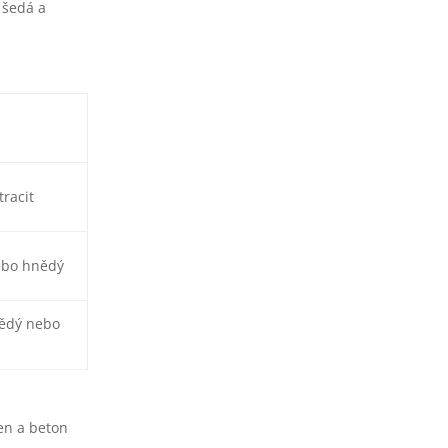
 šedá a
racit
ebo hnědý
ědý nebo
en a beton