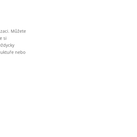
izaci. Můžete
e si
vždycky
truktuře nebo