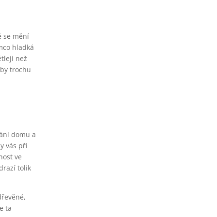
é se mění
mco hladká
tleji než
lby trochu
vání domu a
y vás při
nost ve
razí tolik
dřevěné,
e ta