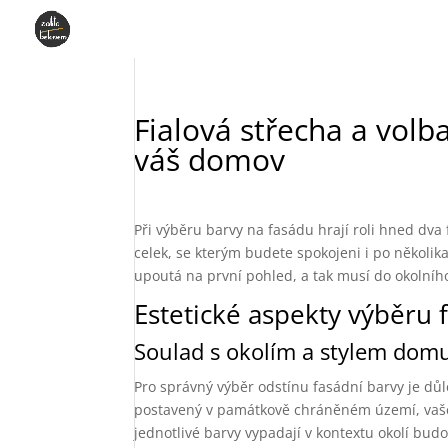
Fialová střecha a vol
váš domov
Při výběru barvy na fasádu hrají roli hned dva f
celek, se kterým budete spokojeni i po několik
upoutá na první pohled, a tak musí do okolníh
Estetické aspekty výběru 
Soulad s okolím a stylem dom
Pro správný výběr odstínu fasádní barvy je dů
postavený v památkově chráněném území, vaše r
jednotlivé barvy vypadají v kontextu okolí bud