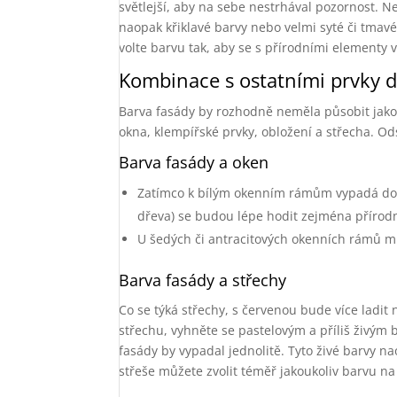
světlejší, aby na sebe nestrhával pozornost. Ne
naopak křiklavé barvy nebo velmi syté či tma
volte barvu tak, aby se s přírodními elementy
Kombinace s ostatními prvky
Barva fasády by rozhodně neměla působit jako 
okna, klempířské prvky, obložení a střecha. Od
Barva fasády a oken
Zatímco k bílým okenním rámům vypadá dob
dřeva) se budou lépe hodit zejména přírodn
U šedých či antracitových okenních rámů mů
Barva fasády a střechy
Co se týká střechy, s červenou bude více ladit 
střechu, vyhněte se pastelovým a příliš živým 
fasády by vypadal jednolitě. Tyto živé barvy n
střeše můžete zvolit téměř jakoukoliv barvu na