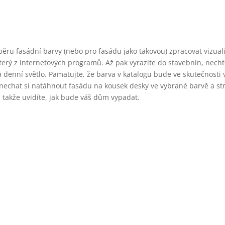
ýběru fasádní barvy (nebo pro fasádu jako takovou) zpracovat vizual
terý z internetových programů. Až pak vyrazíte do stavebnin, necht
 denní světlo. Pamatujte, že barva v katalogu bude ve skutečnosti 
 a nechat si natáhnout fasádu na kousek desky ve vybrané barvě a s
, takže uvidíte, jak bude váš dům vypadat.