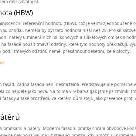
em delší životnost.
nota (HBW)
miniscenční referenční hodnotu (HBW), což je velmi zjednodušeně 
tovou omítku, neměla by být tato hodnota nižší než 25. Pro silikátové
ní nátěry u minerálních, silikonových a silikátových omítek s hod
 na fasádě použít tmavší odstíny, které tyto hodnoty překračují, vyu
y podíl tmavých odstínů neměl přesáhnout desetinu celé plochy.
iér
ch fasád. Žádná fasáda není nesmrtelná. Představuje ale poměrně 
a co nejdéle jako nová. Na to má vliv barva (jak jsme již zmínili, 
 fasády a také prostředí, ve kterém dům stojí. Jako prevence proti 
nátěrů
mezi omítkami a nátěry. Moderní fasádní omítky chrání obvodové kons
barvy se pak používají na již stávající omítky, kdy umožňují proměnu