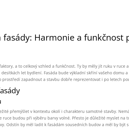
ba fasády: Harmonie a funkčnost 
aktory, a to celkový vzhled a funkčnost. Ty by měly jít ruku v ruce a 
a desítkách let bydlení. Fasáda bude výkladní skříní vašeho domu 
o prostředí zapadnout a stavbu dobře reprezentovat i po letech po
fasády
u
ležité přemýšlet v kontextu okolí i charakteru samotné stavby. Nem
uce budou při výběru barvy volné. Přesto je důležité myslet na to
ovy. Odstín by měl ladit k fasádám sousedních budov a měl by být 