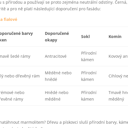
du s přírodou a používají se proto zejména neutrální odstíny. Černá,
tě a pro ně platí následující doporučení pro fasádu:
a fialové
oporučené barvy
Doporučené
Sokl
Komín
ken
okapy
Přírodní
mavě šedé rámy
Antracitové
Kovový ant
kámen
Měděné nebo
Přírodní
ílý nebo dřevěný rám
Cihlový n
hnědé
kámen
rémové nebo
Hnědé nebo
Přírodní
Tmavě hn
řevěné rámy
měděné
kámen
měděný
 natáhnout marmolitem? Dřevu a pískovci sluší přírodní barvy, kám