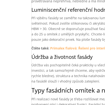
provětrávaná nepřehřívá, nebledne a má mnoh
Luminiscenční referenční hod
Při výběru fasády se zaměřte na takzvanou lu
světelnost. Pokud zvolíte silikonovou či akrylá
HBW > 30. Obecně se doporučuje používat fasád
a do 25 u omítek z umělých pryskyřic. Chcete-li
pouze jako dekorační prvek. Na ploše fasády b
Čtěte také:
Primalex fialová: Řešení pro inter
Údržba a životnost fasády
Údržba vás pochopitelně čeká prakticky u vše
investici, a tak samozřejmě chceme, aby vydržel
rychle bledne), struktura a technika natahování
na fasádě slouží i vhodný způsob zateplení.
Typy fasádních omítek a 
Při realizaci nové fasády je třeba rozlišovat 
probarvení plní i dekorativní funkci. Fasádní 