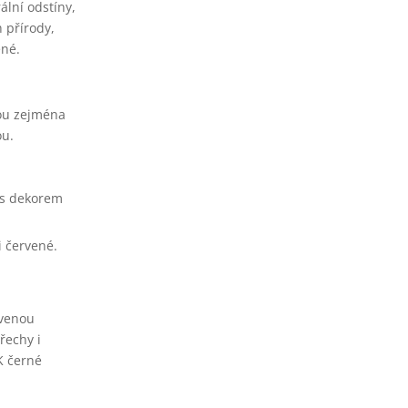
ální odstíny,
 přírody,
ené.
sou zejména
ou.
 s dekorem
i červené.
rvenou
řechy i
K černé