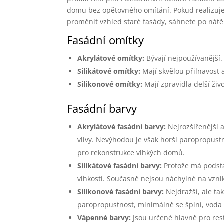
domu bez opětovného omítání. Pokud realizuje
proměnit vzhled staré fasády, sáhnete po nátě
Fasádní omítky
Akrylátové omítky:
Bývají nejpoužívanější.
Silikátové omítky:
Mají skvělou přilnavost 
Silikonové omítky:
Mají zpravidla delší živ
Fasádní barvy
Akrylátové fasádní barvy:
Nejrozšířenější a
vlivy. Nevýhodou je však horší paropropust
pro rekonstrukce vlhkých domů.
Silikátové fasádní barvy:
Protože má podstat
vlhkostí. Současně nejsou náchylné na vzni
Silikonové fasádní barvy:
Nejdražší, ale ta
paropropustnost, minimálně se špiní, voda p
Vápenné barvy:
Jsou určené hlavně pro res