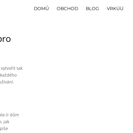
DOMŮ
OBCHOD
BLOG
VRKÚÚ
pro
vytvořit tak
a každého
užívání.
áte-li dům
, jak
spíše