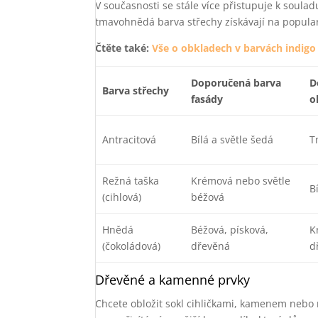
V současnosti se stále více přistupuje k soula
tmavohnědá barva střechy získávají na populari
Čtěte také:
Vše o obkladech v barvách indigo 
Doporučená barva
D
Barva střechy
fasády
o
Antracitová
Bílá a světle šedá
T
Režná taška
Krémová nebo světle
B
(cihlová)
béžová
Hnědá
Béžová, písková,
K
(čokoládová)
dřevěná
d
Dřevěné a kamenné prvky
Chcete obložit sokl cihličkami, kamenem nebo