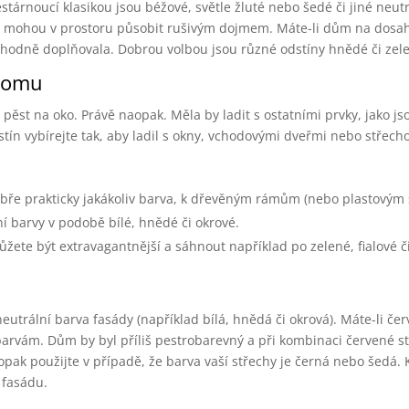
stárnoucí klasikou jsou béžové, světle žluté nebo šedé či jiné neutr
vé mohou v prostoru působit rušivým dojmem. Máte-li dům na dosah
 vhodně doplňovala. Dobrou volbou jsou různé odstíny hnědé či zel
 domu
pěst na oko. Právě naopak. Měla by ladit s ostatními prvky, jako j
stín vybírejte tak, aby ladil s okny, vchodovými dveřmi nebo střech
ře prakticky jakákoliv barva, k dřevěným rámům (nebo plastovým
í barvy v podobě bílé, hnědé či okrové.
žete být extravagantnější a sáhnout například po zelené, fialové č
neutrální barva fasády (například bílá, hnědá či okrová). Máte-li če
barvám. Dům by byl příliš pestrobarevný a při kombinaci červené st
aopak použijte v případě, že barva vaší střechy je černá nebo šedá. 
 fasádu.