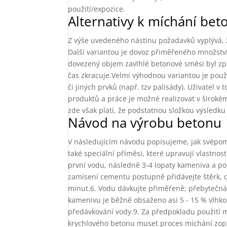
použití/expozice.
Alternativy k míchání be
Z výše uvedeného nástinu požadavků vyplývá, 
Další variantou je dovoz přiměřeného množství
dovezený objem zavlhlé betonové směsi byl zpra
čas zkracuje.Velmi výhodnou variantou je použ
či jiných prvků (např. tzv palisády). Uživatel
produktů a práce je možné realizovat v širokém
zde však platí, že podstatnou složkou výsledku
Návod na výrobu betonu
V následujícím návodu popisujeme, jak svépomo
také speciální příměsi, které upravují vlastno
první vodu, následně 3-4 lopaty kameniva a p
zamísení cementu postupně přidávejte štěrk, 
minut.6. Vodu dávkujte přiměřeně; přebytečná 
kamenivu je běžně obsaženo asi 5 - 15 % vlhkos
předávkování vody.9. Za předpokladu použití m
krychlového betonu muset proces míchání zop