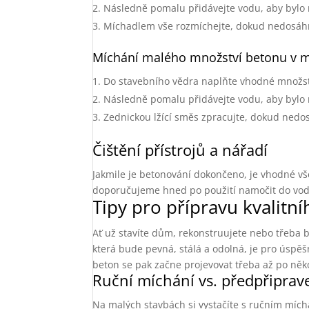
Následně pomalu přidávejte vodu, aby bylo m
Míchadlem vše rozmíchejte, dokud nedosáh
Míchání malého množství betonu v m
Do stavebního vědra naplňte vhodné množstv
Následně pomalu přidávejte vodu, aby bylo m
Zednickou lžící směs zpracujte, dokud ned
Čištění přístrojů a nářadí
Jakmile je betonování dokončeno, je vhodné vš
doporučujeme hned po použití namočit do vody. 
Tipy pro přípravu kvalitn
Ať už stavíte dům, rekonstruujete nebo třeba 
která bude pevná, stálá a odolná, je pro úspě
beton se pak začne projevovat třeba až po ně
Ruční míchání vs. předpřiprav
Na malých stavbách si vystačíte s ručním míc