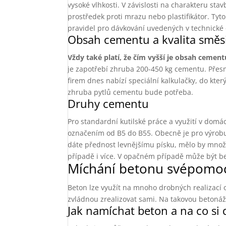
vysoké vlhkosti. V závislosti na charakteru sta
prostředek proti mrazu nebo plastifikátor. Tyto
pravidel pro dávkování uvedených v technické
Obsah cementu a kvalita směs
Vždy také platí, že čím vyšší je obsah cement
je zapotřebí zhruba 200-450 kg cementu. Přes
firem dnes nabízí speciální kalkulačky, do kte
zhruba pytlů cementu bude potřeba.
Druhy cementu
Pro standardní kutilské práce a využití v domá
označením od B5 do B55. Obecně je pro výrobu 
dáte přednost levnějšímu písku, mělo by množ
případě i více. V opačném případě může být bet
Míchání betonu svépomo
Beton lze využít na mnoho drobných realizací o
zvládnou zrealizovat sami. Na takovou betonáž
Jak namíchat beton a na co si 