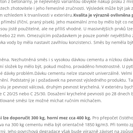
 z betonárny, je nejlevnější variantou obvykle nákup písku z mís
stech zhotovitele i jeho řemeslné zručnosti. Výsledek může být jak 
m vzhledem k trvanlivosti v exteriéru.
Kvalita je výrazně ovlivněna
 příměsí (říční, praný písek). Jeho maximální zrno by mělo být co ne
ou jistě použitelné, ale ne příliš vhodné. U masivnějších prvků lze
nebo 22 mm. Omezujícím požadavkem je pouze poměr největšího z
a vody by měla nastavit zavlhlou konzistenci. Směs by neměla být
tněna. Nezhutněná směs i s vysokou dávkou cementu a nízkou dáv
í složek by mělo být, pokud možno, prováděno hmotnostně. U py
é dávky problém.Dávku cementu nelze stanovit univerzálně. Velmi 
ní. Podstatný je i požadavek na pevnost výsledného produktu. Ta
lu je pevnost válcová, druhým pevnost krychelná. V exteriéru by
še C 20/25 nebo C 25/30. Dosažení krychelné pevnosti po 28 dnech 
pytlované směsi lze možné míchat ručním míchačem.
lze doporučit 300 kg, horní mez cca 400 kg.
Pro přepočet čistého
a na 300 kg cementu měla být orientačně 1850 kg/m3. Při tomto 
rný. Jeho povrchová degradace však bude výrazně záviset na způs