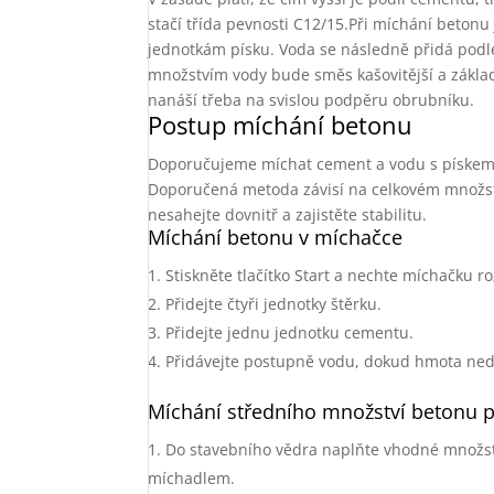
stačí třída pevnosti C12/15.Při míchání beton
jednotkám písku. Voda se následně přidá podle
množstvím vody bude směs kašovitější a základ
nanáší třeba na svislou podpěru obrubníku.
Postup míchání betonu
Doporučujeme míchat cement a vodu s pískem
Doporučená metoda závisí na celkovém množstv
nesahejte dovnitř a zajistěte stabilitu.
Míchání betonu v míchačce
Stiskněte tlačítko Start a nechte míchačku r
Přidejte čtyři jednotky štěrku.
Přidejte jednu jednotku cementu.
Přidávejte postupně vodu, dokud hmota nedo
Míchání středního množství betonu 
Do stavebního vědra naplňte vhodné množst
míchadlem.