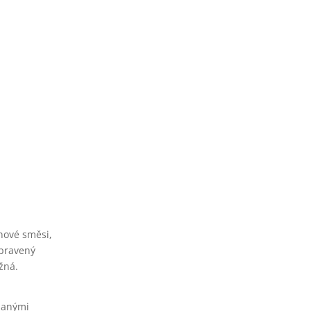
.
nové směsi,
ipravený
žná.
 danými