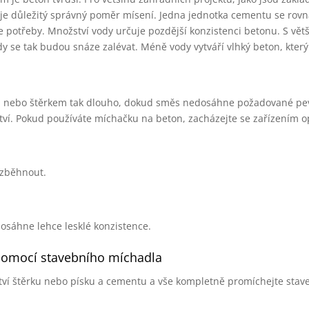
u je důležitý správný poměr mísení. Jedna jednotka cementu se rov
 potřeby. Množství vody určuje pozdější konzistenci betonu. S vět
y se tak budou snáze zalévat. Méně vody vytváří vlhký beton, který
 nebo štěrkem tak dlouho, dokud směs nedosáhne požadované pev
í. Pokud používáte míchačku na beton, zacházejte se zařízením o
ozběhnout.
sáhne lehce lesklé konzistence.
pomocí stavebního míchadla
ví štěrku nebo písku a cementu a vše kompletně promíchejte sta