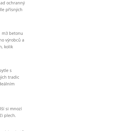
klad ochranný
dle přísných
 1 m3 betonu
ho výrobců a
, kolik
ytle s
ých tradic
ideálním
lší si mnozí
či plech.