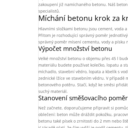
zakoupení již namíchaného betonu. Náš beton s
specialistů.
Míchání betonu krok za 
Hlavními složkami betonu jsou cement, voda a 
Přitom je rozhodující správný poměr jednotlivýc
správný poměr mísení cementu, vody a písku ne
Výpočet množství betonu
Velké množství betonu o objemu přes 45 l bude
materiálu budete používat kolečko, lopatu a st
míchadlo, stavební vědro, lopata a kbelík s v
zednické lžíce ve stavebním vědru. V případě
betonového potěru. Stačí, když ke směsi přid
suchý materiál.
Stanovení směšovacího pomě
Než začnete, doporučujeme připravit si pomůck
oblečení: beton může dráždit pokožku, pracovn
betonu také písek o zrnitosti do 2 mm nebo št
V zásadě platí, že čím vyšší je podíl cementu, 