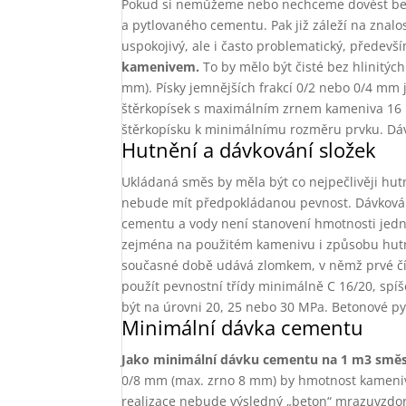
Pokud si nemůžeme nebo nechceme dovést beton
a pytlovaného cementu. Pak již záleží na znalo
uspokojivý, ale i často problematický, předevší
kamenivem.
To by mělo být čisté bez hlinitých
mm). Písky jemnějších frakcí 0/2 nebo 0/4 mm js
štěrkopísek s maximálním zrnem kameniva 16 
štěrkopísku k minimálnímu rozměru prvku. Dávk
Hutnění a dávkování složek
Ukládaná směs by měla být co nejpečlivěji hu
nebude mít předpokládanou pevnost. Dávkován
cementu a vody není stanovení hmotnosti jedn
zejména na použitém kamenivu i způsobu hutně
současné době udává zlomkem, v němž prvé čís
použít pevnostní třídy minimálně C 16/20, spí
být na úrovni 20, 25 nebo 30 MPa. Betonové 
Minimální dávka cementu
Jako minimální dávku cementu na 1 m3 směsi 
0/8 mm (max. zrno 8 mm) by hmotnost kameniv
realizace nebude výsledný „beton“ mrazuvzdo