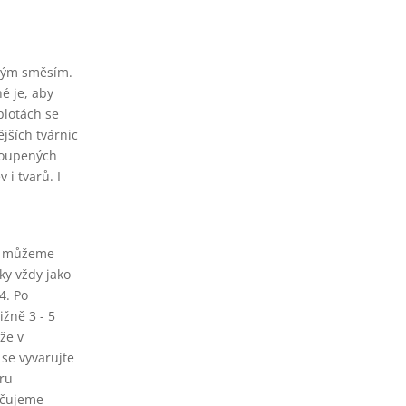
aným směsím.
é je, aby
plotách se
jších tvárnic
akoupených
i tvarů. I
ít můžeme
ky vždy jako
4. Po
žně 3 - 5
že v
 se vyvarujte
tru
učujeme