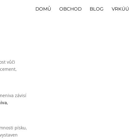
DOMŮ
OBCHOD
BLOG
VRKÚÚ
ost vůči
 cement,
meniva závisí
iva,
mnosti písku,
 vystaven