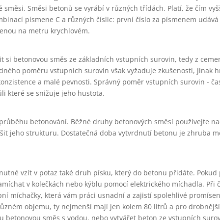
směsi. Směsi betonů se vyrábí v různých třídách. Platí, že čím vyšš
mbinací písmene C a různých číslic: první číslo za písmenem udává
řenou na metru krychlovém.
vit si betonovou směs ze základních vstupních surovin, tedy z ceme
odného poměru vstupních surovin však vyžaduje zkušenosti, jinak hr
 konzistence a malé pevnosti. Správný poměr vstupních surovin - č
li které se snižuje jeho hustota.
v průběhu betonování. Běžné druhy betonových směsí používejte na
t jeho strukturu. Dostatečná doba vytvrdnutí betonu je zhruba měs
nutné vzít v potaz také druh písku, který do betonu přidáte. Pokud
amíchat v kolečkách nebo kýblu pomocí elektrického míchadla. Při 
í míchačky, která vám práci usnadní a zajistí spolehlivé promísen
různém objemu, ty nejmenší mají jen kolem 80 litrů a pro drobnější
ou betonovou směs s vodou, nebo vytvářet beton ze vstupních surov