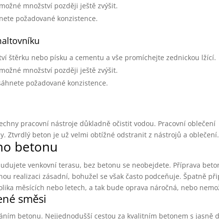
ožné množství později ještě zvýšit.
nete požadované konzistence.
altovníku
í štěrku nebo písku a cementu a vše promíchejte zednickou lžící.
ožné množství později ještě zvýšit.
osáhnete požadované konzistence.
echny pracovní nástroje důkladně očistit vodou. Pracovní oblečení
Ztvrdlý beton je už velmi obtížné odstranit z nástrojů a oblečení
ího betonu
budujete venkovní terasu, bez betonu se neobejdete. Příprava beto
šnou realizaci zásadní, bohužel se však často podceňuje. Špatně př
kolika měsících nebo letech, a tak bude oprava náročná, nebo nemo
ené směsi
háním betonu. Nejjednodušší cestou za kvalitním betonem s jasně