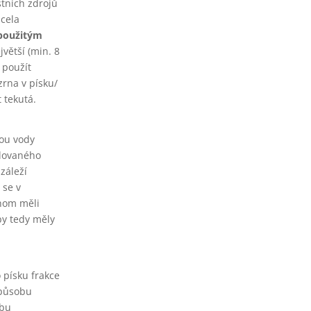
tních zdrojů
zcela
 použitým
jvětší (min. 8
 použít
rna v písku/
 tekutá.
kou vody
tlovaného
záleží
 se v
chom měli
by tedy měly
 písku frakce
způsobu
obu