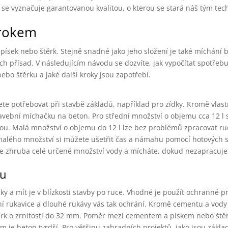
e vyznačuje garantovanou kvalitou, o kterou se stará náš tým tec
krokem
písek nebo štěrk. Stejně snadné jako jeho složení je také míchání 
h přísad. V následujícím návodu se dozvíte, jak vypočítat spotřebu,
bo štěrku a jaké další kroky jsou zapotřebí.
te potřebovat při stavbě základů, například pro zídky. Kromě vlas
avební míchačku na beton. Pro střední množství o objemu cca 12 l 
odou. Malá množství o objemu do 12 l lze bez problémů zpracovat r
 malého množství si můžete ušetřit čas a námahu pomocí hotových 
áte zhruba celé určené množství vody a mícháte, dokud nezapracuj
ru
y a mít je v blízkosti stavby po ruce. Vhodné je použít ochranné p
í rukavice a dlouhé rukávy vás tak ochrání. Kromě cementu a vody
ěrk o zrnitosti do 32 mm. Poměr mezi cementem a pískem nebo štěrk
tím je beton tvrdší. Pro většinu zahradních projektů, jako jsou zákla