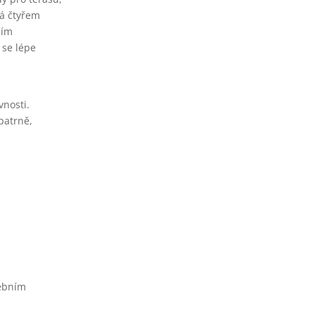
ná čtyřem
ším
 se lépe
nosti.
patrně,
vebním