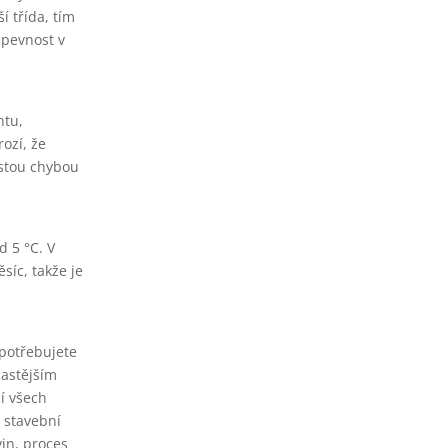
í třída, tím
 pevnost v
ntu,
ozí, že
astou chybou
d 5 °C. V
íc, takže je
 potřebujete
častějším
í všech
 stavební
in, proces