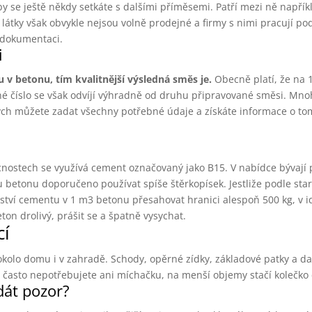
vby se ještě někdy setkáte s dalšími příměsemi. Patří mezi ně napří
 látky však obvykle nejsou volně prodejné a firmy s nimi pracují po
 dokumentaci.
i
u v betonu, tím kvalitnější výsledná směs je.
Obecně platí, že na
né číslo se však odvíjí výhradně od druhu připravované směsi. Mno
rých můžete zadat všechny potřebné údaje a získáte informace o tom
cnostech se využívá cement označovaný jako B15. V nabídce bývají p
betonu doporučeno používat spíše štěrkopísek. Jestliže podle star
ství cementu v 1 m3 betonu přesahovat hranici alespoň 500 kg, v 
on drolivý, prášit se a špatně vysychat.
cí
kolo domu i v zahradě. Schody, opěrné zídky, základové patky a da
 často nepotřebujete ani míchačku, na menší objemy stačí kolečko 
dát pozor?