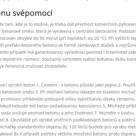
tonu svépomocí
že tam, kde je to možné, je třeba dát přednost komerčním pytlov
 betonové směsi, která je vyrobena v centrální betonárně. Podstatn
cován obvykle do 90 minut (při teplotách do 20 °C). Při vyšších te
ití prefabrikovaného betonu ve formě zámkových dlažeb a nejrůzně
 v tomto případě má garantovanou výslednou pevnost i trvanlivost z
 teplotním rozmezí. Současný sortiment nabízí bohatou škálu barev 
 je řemeslná zručnost zhotovitele.
cí vyrobit beton.1. Cement - v betonu působí jako pojivo.2. Použ
sti betonové směsi.3. Při míchání betonu dávejte do stavební míchač
o promísení přidávejte postupně celou vypočítanou dávku cementu.
dokud nebude mít beton požadovanou konzistenci.5. Míchejte příbli
voda snižuje pevnost betonu a jeho životnost.7. Vezměte v úvahu, 
ti.8. Obzvláště při výrobě vnitřních podkladových betonů a potěrů
íchačky standardního objemu (tj. 120 litrů) budete pro výrobu me
akovat 8x.V případě potřeby většího množství betonu proto dopor