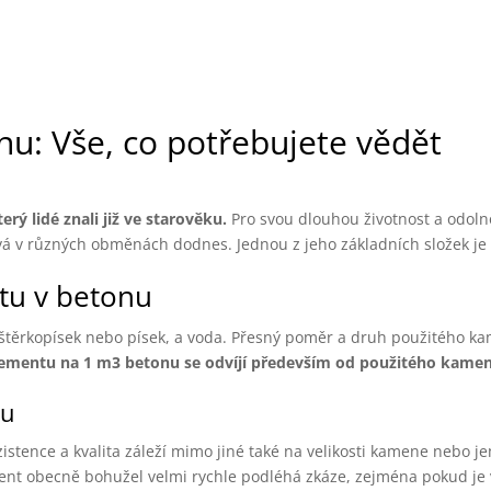
u: Vše, co potřebujete vědět
ý lidé znali již ve starověku.
Pro svou dlouhou životnost a odoln
ívá v různých obměnách dodnes. Jednou z jeho základních složek je
tu v betonu
štěrkopísek nebo písek, a voda. Přesný poměr a druh použitého ka
ementu na 1 m3 betonu se odvíjí především od použitého kamen
tu
stence a kvalita záleží mimo jiné také na velikosti kamene nebo je
ent obecně bohužel velmi rychle podléhá zkáze, zejména pokud je