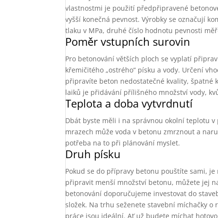
vlastnostmi je použití předpřipravené betonové 
vyšší konečná pevnost. Výrobky se označují ko
tlaku v MPa, druhé číslo hodnotu pevnosti mě
Poměr vstupních surovin
Pro betonování větších ploch se vyplatí připra
křemičitého „ostrého“ písku a vody. Určení vh
připravíte beton nedostatečné kvality, špatné
laiků je přidávání přílišného množství vody, kvů
Teplota a doba vytvrdnutí
Dbát byste měli i na správnou okolní teplotu 
mrazech může voda v betonu zmrznout a naruši
potřeba na to při plánování myslet.
Druh písku
Pokud se do přípravy betonu pouštíte sami, je 
připravit menší množství betonu, můžete jej n
betonování doporučujeme investovat do stavebn
složek. Na trhu seženete stavební míchačky o 
práce jsou ideální. Ať už budete míchat hotov