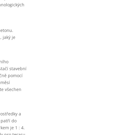
hnologických
betonu.
 jaký je
tního
stačí stavební
učně pomocí
směsí
ete všechen
rostředky a
 patří do
em je 1 : 4.
dy pro terasu,