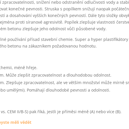
zpracovatelnosti, snížení nebo odstranění odlučivosti vody a stabi
vat konečné pevnosti. Struska s popílkem snižují naopak počátečn
stí a dosahování vyšších konečných pevností. Dále tyto složky obvyk
ejména proti síranové agresivitě. Popílek zlepšuje vlastnosti čerst
lém betonu zlepšuje jeho odolnost vůči působené vody.
lné používání přísad stavební chemie. Super a hyper plastifikátory
stvého betonu na zákazníkem požadovanou hodnotu.
 chemii, méně hřeje.
m. Může zlepšit zpracovatelnost a dlouhodobou odolnost.
 Zlepšuje zpracovatelnost, ale ve větším množství může mírně sn
ebo umělými). Pomáhají dlouhodobé pevnosti a odolnosti.
. CEM II/B‑S) pak říká, jestli je příměsi méně (A) nebo více (B).
yste měli vědět