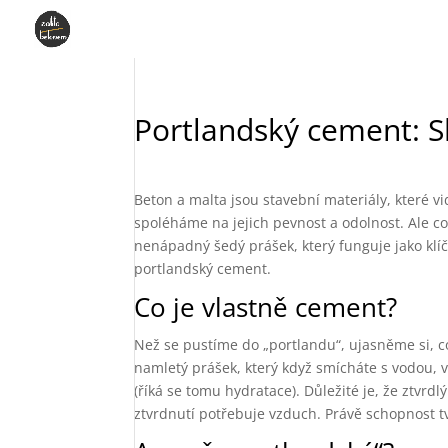
Portlandský cement: Sl
Beton a malta jsou stavební materiály, které 
spoléháme na jejich pevnost a odolnost. Ale co
nenápadný šedý prášek, který funguje jako klí
portlandský cement.
Co je vlastně cement?
Než se pustíme do „portlandu“, ujasněme si, co
namletý prášek, který když smícháte s vodou, 
(říká se tomu hydratace). Důležité je, že ztvrd
ztvrdnutí potřebuje vzduch. Právě schopnost tv