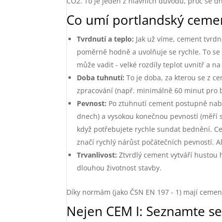
CO2. To je jeden z hlavních důvodů, proč se dn
Co umí portlandský ceme
Tvrdnutí a teplo:
Jak už víme, cement tvrdne
poměrně hodně a uvolňuje se rychle. To se 
může vadit - velké rozdíly teplot uvnitř a 
Doba tuhnutí:
To je doba, za kterou se z c
zpracování (např. minimálně 60 minut pro b
Pevnost:
Po ztuhnutí cement postupně nabír
dnech) a vysokou konečnou pevností (měří s
když potřebujete rychle sundat bednění. Cem
značí rychlý nárůst počátečních pevností. A
Trvanlivost:
Ztvrdlý cement vytváří hustou 
dlouhou životnost stavby.
Díky normám (jako ČSN EN 197 - 1) mají cementy 
Nejen CEM I: Seznamte se