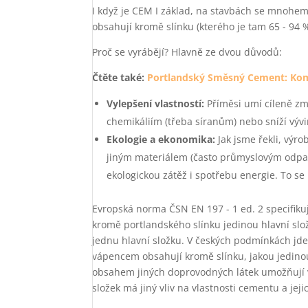
I když je CEM I základ, na stavbách se mnohem
obsahují kromě slínku (kterého je tam 65 - 94 %
Proč se vyrábějí? Hlavně ze dvou důvodů:
Čtěte také:
Portlandský Směsný Cement: Kom
Vylepšení vlastností:
Příměsi umí cíleně změ
chemikáliím (třeba síranům) nebo sníží vývi
Ekologie a ekonomika:
Jak jsme řekli, výr
jiným materiálem (často průmyslovým odpade
ekologickou zátěž i spotřebu energie. To se
Evropská norma ČSN EN 197 - 1 ed. 2 specifik
kromě portlandského slínku jedinou hlavní slo
jednu hlavní složku. V českých podmínkách jde h
vápencem obsahují kromě slínku, jakou jedinou
obsahem jiných doprovodných látek umožňují vy
složek má jiný vliv na vlastnosti cementu a je