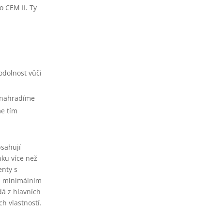
o CEM II. Ty
odolnost vůči
u nahradíme
me tím
bsahují
nku více než
enty s
 s minimálním
dá z hlavních
h vlastností.