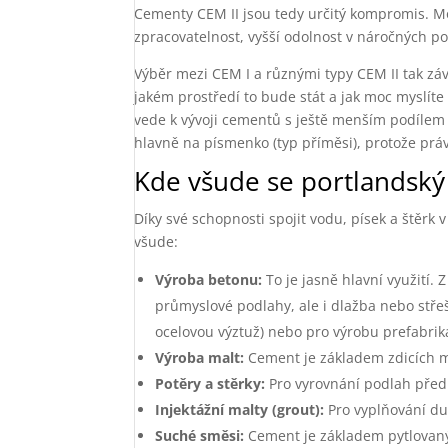
Cementy CEM II jsou tedy určitý kompromis. M
zpracovatelnost, vyšší odolnost v náročných po
Výběr mezi CEM I a různými typy CEM II tak závi
jakém prostředí to bude stát a jak moc myslíte
vede k vývoji cementů s ještě menším podílem sl
hlavně na písmenko (typ příměsi), protože právě
Kde všude se portlandský
Díky své schopnosti spojit vodu, písek a štěrk 
všude:
Výroba betonu:
To je jasně hlavní využití. 
průmyslové podlahy, ale i dlažba nebo střešn
ocelovou výztuž) nebo pro výrobu prefabrik
Výroba malt:
Cement je základem zdicích mal
Potěry a stěrky:
Pro vyrovnání podlah před 
Injektážní malty (grout):
Pro vyplňování du
Suché směsi:
Cement je základem pytlovanýc