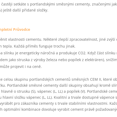
 častěji setkáte s portlandskými směsnými cementy, značenými jak
) ještě další přidané složky.
pletní Průvodce
nit vlastnosti cementu. Některé zlepší zpracovatelnost, jiné zvýší 
n tepla. Každá příměs funguje trochu jinak.
oba slínku je energeticky náročná a produkuje CO2. Když část slínk
m jako struska z výroby železa nebo popílek z elektráren), sníží
 může projevit i na ceně.
uje celou skupinu portlandských cementů směsných CEM II, které o
žku. Portlandské směsné cementy další skupiny obsahují kromě slí
lavně o strusku (S), vápenec (L, LL) a popílek (V). Portlandské cem
 hlavní složku vápenec (L, LL). Kvalitní a trvale dostupné vápence
rábět pro zákazníka cementy s trvale stabilními vlastnostmi. Kaž
jich optimální kombinace dovoluje vyrobit cement právě požadovanýc