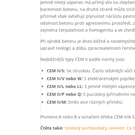
Jemně mletý vápenec má přímý vliv na zlepšení 
barevnosti betonu, na druhé straně může snižo
příznivě však ovlivňují plynulost nárůstu pevno
odolnost betonu proti agresivnímu prostředí, z
zejména čerpatelnost a homogenitu a ve ztvrd
Při výrobě betonu je dnes běžné a neodmyslite
upravit reologii a dobu zpracovatelnosti čer
Nejběžnější typy CEM II podle normy jsou:
CEM II/S:
Se struskou. Často odolnější vůči
CEM II/V nebo W:
S elektrárenským popílke
CEM II/L nebo LL:
S jemně mletým vápencem.
CEM II/P nebo Q:
S pucolány (přírodními n
CEM II/M:
Směs více různých příměsí.
Písmeno A nebo B v označení (třeba CEM II/A‑S vs
Čtěte také:
Směsný portlandský cement: Co b