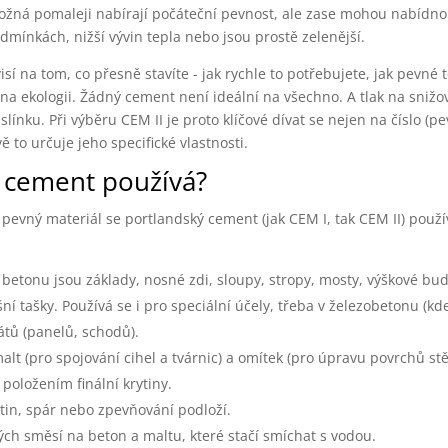
ožná pomaleji nabírají počáteční pevnost, ale zase mohou nabídno
dmínkách, nižší vývin tepla nebo jsou prostě zelenější.
sí na tom, co přesně stavíte - jak rychle to potřebujete, jak pevné 
 na ekologii. Žádný cement není ideální na všechno. A tlak na sniž
ínku. Při výběru CEM II je proto klíčové dívat se nejen na číslo (pe
 to určuje jeho specifické vlastnosti.
 cement používá?
v pevný materiál se portlandský cement (jak CEM I, tak CEM II) použ
Z betonu jsou základy, nosné zdi, sloupy, stropy, mosty, výškové bu
í tašky. Používá se i pro speciální účely, třeba v železobetonu (kd
átů (panelů, schodů).
t (pro spojování cihel a tvárnic) a omítek (pro úpravu povrchů stě
položením finální krytiny.
tin, spár nebo zpevňování podloží.
h směsí na beton a maltu, které stačí smíchat s vodou.