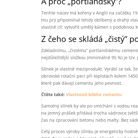
A proč „portlandský“?
Tenhle název má kořeny v Anglii na začátku 19.
mu prý připomínal tehdy oblíbený a drahý sta
vlastně cíl: vytvořit umělý kámen s podobnou k
Z čeho se skládá „čistý“ 
Základnímu, „čistému“ portlandskému cementu 
nejdůležitější složkou (minimálně 95 %) je tzv. 
Slínek je vlastně meziprodukt. Vyrábí se tak, ž
obrovské rotační peci při teplotách kolem 1450 
které pak dávají cementu jeho pevnost.
Čtěte také:
Vlastnosti bílého cementu
Samotný slínek by ale po smíchání s vodou reag
na jemný prášek přidává trocha sádrovce (větš
čas na zpracování betonu nebo malty. Bez sádr
Celý proces výroby slínku je energeticky hodně