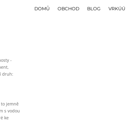
DOMŮ
OBCHOD
BLOG
VRKÚÚ
osty -
ment,
í druh:
e to jemně
ím s vodou
ré ke