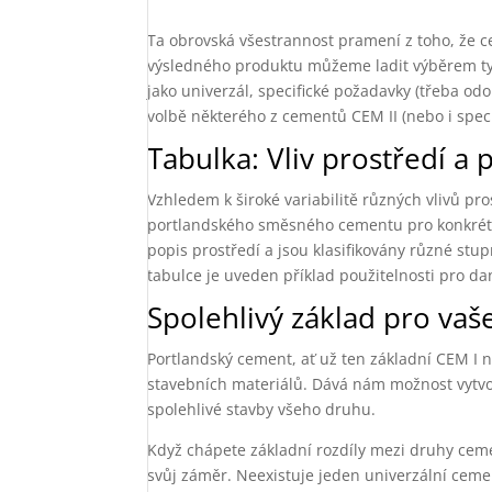
Ta obrovská všestrannost pramení z toho, že c
výsledného produktu můžeme ladit výběrem typ
jako univerzál, specifické požadavky (třeba od
volbě některého z cementů CEM II (nebo i speci
Tabulka: Vliv prostředí a
Vzhledem k široké variabilitě různých vlivů pr
portlandského směsného cementu pro konkrétn
popis prostředí a jsou klasifikovány různé stup
tabulce je uveden příklad použitelnosti pro da
Spolehlivý základ pro vaš
Portlandský cement, ať už ten základní CEM I 
stavebních materiálů. Dává nám možnost vytvoř
spolehlivé stavby všeho druhu.
Když chápete základní rozdíly mezi druhy cement
svůj záměr. Neexistuje jeden univerzální ceme