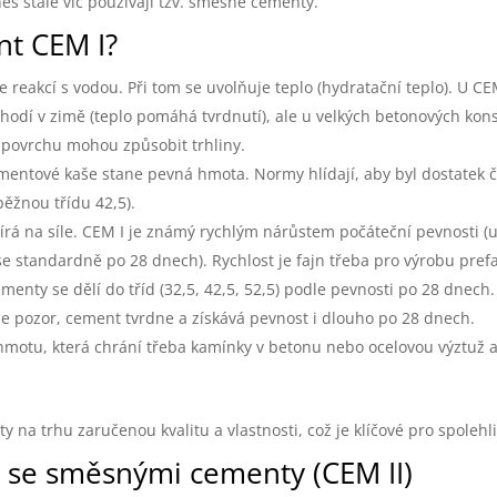
es stále víc používají tzv. směsné cementy.
nt CEM I?
 reakcí s vodou. Při tom se uvolňuje teplo (hydratační teplo). U CE
hodí v zimě (teplo pomáhá tvrdnutí), ale u velkých betonových kons
na povrchu mohou způsobit trhliny.
ementové kaše stane pevná hmota. Normy hlídají, aby byl dostatek 
ěžnou třídu 42,5).
á na síle. CEM I je známý rychlým nárůstem počáteční pevnosti (u
e standardně po 28 dnech). Rychlost je fajn třeba pro výrobu pref
enty se dělí do tříd (32,5, 42,5, 52,5) podle pevnosti po 28 dnech
le pozor, cement tvrdne a získává pevnost i dlouho po 28 dnech.
hmotu, která chrání třeba kamínky v betonu nebo ocelovou výztuž a 
na trhu zaručenou kvalitu a vlastnosti, což je klíčové pro spolehli
 se směsnými cementy (CEM II)