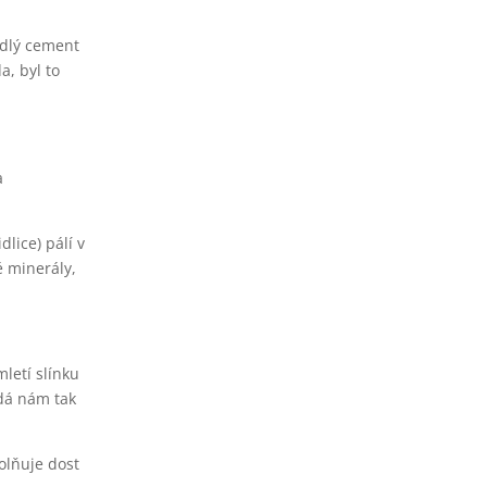
rdlý cement
, byl to
a
lice) pálí v
é minerály,
letí slínku
 dá nám tak
olňuje dost