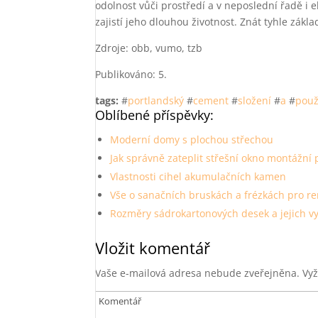
odolnost vůči prostředí a v neposlední řadě i 
zajistí jeho dlouhou životnost. Znát tyhle zák
Zdroje: obb, vumo, tzb
Publikováno: 5.
tags:
#
portlandský
#
cement
#
složení
#
a
#
použ
Oblíbené příspěvky:
Moderní domy s plochou střechou
Jak správně zateplit střešní okno montážní
Vlastnosti cihel akumulačních kamen
Vše o sanačních bruskách a frézkách pro r
Rozměry sádrokartonových desek a jejich vy
Vložit komentář
Vaše e-mailová adresa nebude zveřejněna.
Vyž