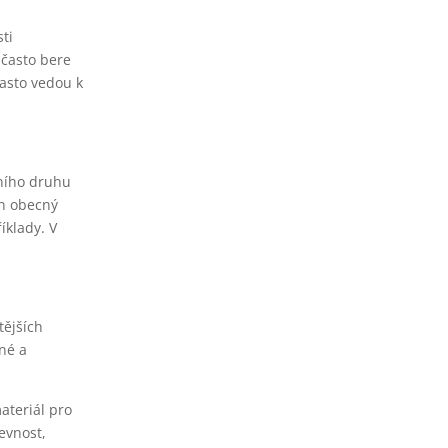
ti
 často bere
často vedou k
tního druhu
en obecný
íklady. V
tějších
né a
ateriál pro
evnost,