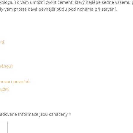
ekologii. To vám umožní zvolit cement, který nejlépe sedne vašemu 
lady vám prostě dává pevnější půdu pod nohama při stavění.
ití
 pěnou?
enovaci povrchů
užití
adované informace jsou označeny
*