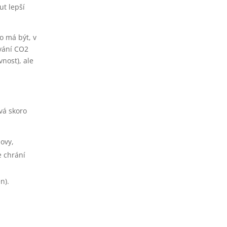
ut lepší
to má být, v
ování CO2
vnost), ale
ívá skoro
dovy,
e chrání
n).