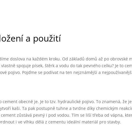
ožení a použití
vidíme doslova na každém kroku. Od základů domů až po obrovské m
 vlastně spojuje písek, štěrk a vodu do tak pevného celku? Je to ce
čové pojivo. Pojďme se podívat na ten nejznámější a nejpoužívanějš
 cement obecně je. Je to tzv. hydraulické pojivo. To znamená, že j
vytvoří kaši. Ta pak postupně tuhne a tvrdne díky chemickým reakc
lý cement zůstává pevný i pod vodou. Tím se liší třeba od vápna, kte
rdnout i ve vlhku dělá z cementu ideální materiál pro stavby.