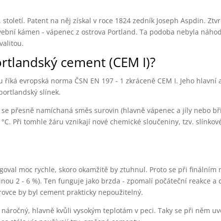
 století. Patent na něj získal v roce 1824 zedník Joseph Aspdin. Ztv
vební kámen - vápenec z ostrova Portland. Ta podoba nebyla náhoda
valitou.
portlandský cement (CEM I)?
říká evropská norma ČSN EN 197 - 1 zkráceně CEM I. Jeho hlavní 
portlandský slínek.
e se přesně namíchaná směs surovin (hlavně vápenec a jíly nebo břid
°C. Při tomhle žáru vznikají nové chemické sloučeniny, tzv. slínkov
oval moc rychle, skoro okamžitě by ztuhnul. Proto se při finálním m
inou 2 - 6 %). Ten funguje jako brzda - zpomalí počáteční reakce a
ovce by byl cement prakticky nepoužitelný.
 náročný, hlavně kvůli vysokým teplotám v peci. Taky se při něm uv