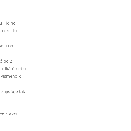
M I je ho
trukcí to
času na
ž po 2
abrikátů nebo
. Písmeno R
zajišťuje tak
vé stavění.