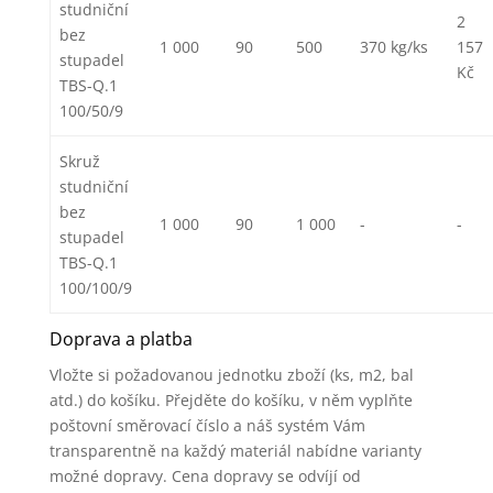
studniční
2
bez
1 000
90
500
370 kg/ks
157
stupadel
Kč
TBS-Q.1
100/50/9
Skruž
studniční
bez
1 000
90
1 000
-
-
stupadel
TBS-Q.1
100/100/9
Doprava a platba
Vložte si požadovanou jednotku zboží (ks, m2, bal
atd.) do košíku. Přejděte do košíku, v něm vyplňte
poštovní směrovací číslo a náš systém Vám
transparentně na každý materiál nabídne varianty
možné dopravy. Cena dopravy se odvíjí od