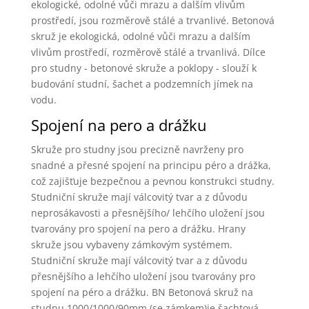
ekologické, odolné vůči mrazu a dalším vlivům
prostředí, jsou rozměrově stálé a trvanlivé. Betonová
skruž je ekologická, odolné vůči mrazu a dalším
vlivům prostředí, rozměrově stálé a trvanlivá. Dílce
pro studny - betonové skruže a poklopy - slouží k
budování studní, šachet a podzemních jímek na
vodu.
Spojení na pero a drážku
Skruže pro studny jsou precizně navrženy pro
snadné a přesné spojení na principu péro a drážka,
což zajišťuje bezpečnou a pevnou konstrukci studny.
Studniční skruže mají válcovitý tvar a z důvodu
neprosákavosti a přesnějšího/ lehčího uložení jsou
tvarovány pro spojení na pero a drážku. Hrany
skruže jsou vybaveny zámkovým systémem.
Studniční skruže mají válcovitý tvar a z důvodu
přesnějšího a lehčího uložení jsou tvarovány pro
spojení na péro a drážku. BN Betonová skruž na
studnu 1000/1000/90mm (se zámkem)je šachtová