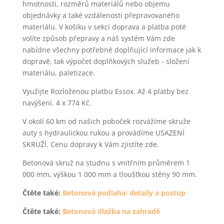
hmotnosti, rozměrů materiálů nebo objemu
objednávky a také vzdálenosti přepravovaného
materiálu. V košíku v sekci doprava a platba poté
volíte způsob přepravy a náš systém Vám zde
nabídne všechny potřebné doplňující informace jak k
dopravě, tak výpočet doplňkových služeb - složení
materiálu, paletizace.
Využijte Rozloženou platbu Essox. Až 4 platby bez
navýšení. 4 x 774 Kč.
V okolí 60 km od našich poboček rozvážíme skruže
auty s hydraulickou rukou a provádíme USAZENÍ
SKRUŽÍ. Cenu dopravy k Vám zjistíte zde.
Betonová skruž na studnu s vnitřním průměrem 1
000 mm, výškou 1 000 mm a tloušťkou stěny 90 mm.
Čtěte také:
Betonová podlaha: detaily a postup
Čtěte také:
Betonová dlažba na zahradě