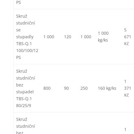
PS
Skruž
studniční
se
5
1 000
stupadly
1 000
120
1 000
671
kg/ks
TBS-Q.1
Kč
100/100/12
PS
Skruž
studniční
1
bez
800
90
250
160 kg/ks
371
stupadel
Kč
TBS-Q.1
80/25/9
Skruž
studniční
1
bez