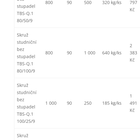
800
90
500
320 kg/ks
797
stupadel
Kč
TBS-Q.1
80/50/9
Skruž
studniční
2
bez
800
90
1 000
640 kg/ks
383
stupadel
Kč
TBS-Q.1
80/100/9
Skruž
studniční
1
bez
1 000
90
250
185 kg/ks
491
stupadel
Kč
TBS-Q.1
100/25/9
Skruž