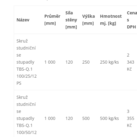
Síla
Cen
Průměr
Výška
Hmotnost
Název
stěny
s
[mm]
[mm]
mj. [kg]
[mm]
DPH
Skruž
studniční
se
2
stupadly
1 000
120
250
250 kg/ks
343
TBS-Q.1
Kč
100/25/12
PS
Skruž
studniční
se
3
stupadly
1 000
120
500
500 kg/ks
355
TBS-Q.1
Kč
100/50/12