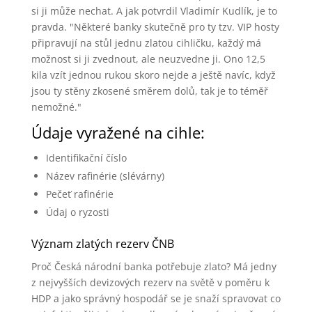
si ji může nechat. A jak potvrdil Vladimír Kudlík, je to
pravda. "Některé banky skutečně pro ty tzv. VIP hosty
připravují na stůl jednu zlatou cihličku, každý má
možnost si ji zvednout, ale neuzvedne ji. Ono 12,5
kila vzít jednou rukou skoro nejde a ještě navíc, když
jsou ty stěny zkosené směrem dolů, tak je to téměř
nemožné."
Údaje vyražené na cihle:
Identifikační číslo
Název rafinérie (slévárny)
Pečeť rafinérie
Údaj o ryzosti
Význam zlatých rezerv ČNB
Proč Česká národní banka potřebuje zlato? Má jedny
z nejvyšších devizových rezerv na světě v poměru k
HDP a jako správný hospodář se je snaží spravovat co