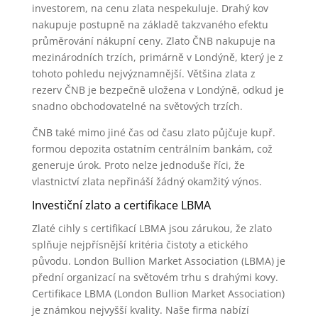
investorem, na cenu zlata nespekuluje. Drahý kov
nakupuje postupně na základě takzvaného efektu
průměrování nákupní ceny. Zlato ČNB nakupuje na
mezinárodních trzích, primárně v Londýně, který je z
tohoto pohledu nejvýznamnější. Většina zlata z
rezerv ČNB je bezpečně uložena v Londýně, odkud je
snadno obchodovatelné na světových trzích.
ČNB také mimo jiné čas od času zlato půjčuje kupř.
formou depozita ostatním centrálním bankám, což
generuje úrok. Proto nelze jednoduše říci, že
vlastnictví zlata nepřináší žádný okamžitý výnos.
Investiční zlato a certifikace LBMA
Zlaté cihly s certifikací LBMA jsou zárukou, že zlato
splňuje nejpřísnější kritéria čistoty a etického
původu. London Bullion Market Association (LBMA) je
přední organizací na světovém trhu s drahými kovy.
Certifikace LBMA (London Bullion Market Association)
je známkou nejvyšší kvality. Naše firma nabízí