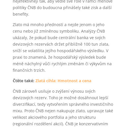
nejefektivněji tak, aby vedle své role v rámci měnové
politiky ČNB do budoucna přinášely také zisk a další
benefity.
Zlato má mnoho předností a nejde jenom o jeho
cenu nebo již zmíněnou symboliku. Analýzy ČNB
ukázaly, že pokud bude centrální banka ve svých
devizových rezervách držet přibližně 100 tun zlata,
sníží se volatilita jejího hospodářského výsledku. V
praxi to znamená, že hospodářský výsledek bude
méně náchylný vůči rychlým změnám či výkyvům na
finančních trzích.
Čtěte také:
Zlatá cihla: Hmotnost a cena
ČNB zároveň usiluje o zvýšení výnosu svých
devizových rezerv. Toho je možné dosáhnout lepší
diverzifikací, tedy vytvořením správného investičního
mixu. Proto ČNB nejen nakupuje zlato, upravuje také
velikost akciového portfolia a jeho strukturu
(regionální rozdělení akcií). ČNB je konzervativním