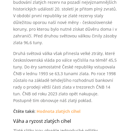
budování zlatých rezerv na pozadí nejvýznamnějších
historických událostí 20. století je přitom plný zvratů.
V období první republiky se zlaté rezervy staly
důležitou oporou naší nové měny - československé
koruny, pro kterou bylo nutné získat důvěru doma i v
zahraničí. Před druhou světovou válkou činily zásoby
zlata 96,6 tuny.
Druhá světová válka však přinesla velké ztráty, které
československá vláda po válce vyčíslila na téměř 45,5
tuny. Do éry samostatné České republiky vstupovala
ČNB v lednu 1993 se 63,3 tunami zlata. Po roce 1998
zůstalo na základě tehdejšího rozhodnutí bankovní
rady o prodeji větší části zlata v trezorech ČNB 14
tun. ČNB od roku 2023 zlato opět nakupuje.
Postupně tím obnovuje náš zlatý poklad.
Čtěte také:
Hodnota zlatých cihel
Váha a ryzost zlatých cihel
Zlaté slitky jsou obvykle jednoduché odlitky