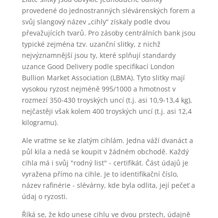
provedené do jednostranných slévárenských forem a
svůj slangový název „cihly“ získaly podle dvou
převažujících tvarů. Pro zásoby centrálních bank jsou
typické zejména tzv. uzanční slitky, z nichž
nejvýznamnější jsou ty, které splňují standardy
uzance Good Delivery podle specifikací London
Bullion Market Association (LBMA). Tyto slitky mají
vysokou ryzost nejméně 995/1000 a hmotnost v
rozmezí 350-430 troyských uncí (t.j. asi 10,9-13,4 kg),
nejčastěji však kolem 400 troyských uncí (t.j. asi 12,4
kilogramu).
Ale vraťme se ke zlatým cihlám. Jedna váží dvanáct a
půl kila a nedá se koupit v žádném obchodě. Každý
cihla má i svůj "rodný list" - certifikát. Část údajů je
vyražena přímo na cihle. Je to identifikační číslo,
název rafinérie - slévárny, kde byla odlita, její pečeť a
údaj o ryzosti.
Říká se, že kdo unese cihlu ve dvou prstech, údajně