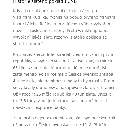
Historie zlatého pokladu ČNB
Kdy a jak zlatý poklad vznikl, to je otázka pro
Vladimíra Kudlíka. "Vznikl na popud prvního ministra
financí Aloise Rašína a to z důvodu vůbec vytvoření
nové československé měny. Proto vznikl nápad na
vytvoření jakési zlaté rezervy, zlatého pokladu ze
sbírek občanů."
Při sbírce, kterou lidé pořádali v euforii vzniku první
republiky, se vybralo více než 94 tisíc zlatých minců a
65 kilo ryzího zlata. V průběhu dějin se množství
zlata měnilo. Po sbírce mělo Československo zhruba
4 tuny zlata, ale na obnovu měny to bylo málo. Proto
se vydávaly dluhopisy a nakupovalo zlato v zahraničí.
Už v roce 1925 měla republika 40 tun zlata. Dnes je
to 13,5 tuny. A na jednu tunu fascinovaně hledí i
návštěvníci expozice banky.
Zlato hrálo nejen ekonomickou, ale i symbolickou roli
už od vzniku Československa v roce 1918. Příběh