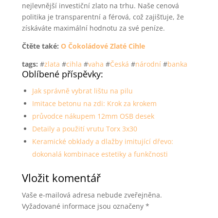
nejlevnější investiční zlato na trhu. Naše cenová
politika je transparentní a férová, což zajišťuje, že
získáváte maximální hodnotu za své peníze.
Čtěte také:
O Čokoládové Zlaté Cihle
tags:
#
zlata
#
cihla
#
vaha
#
Česká
#
národní
#
banka
Oblíbené příspěvky:
Jak správně vybrat lištu na pilu
Imitace betonu na zdi: Krok za krokem
průvodce nákupem 12mm OSB desek
Detaily a použití vrutu Torx 3x30
Keramické obklady a dlažby imitující dřevo:
dokonalá kombinace estetiky a funkčnosti
Vložit komentář
Vaše e-mailová adresa nebude zveřejněna.
Vyžadované informace jsou označeny
*