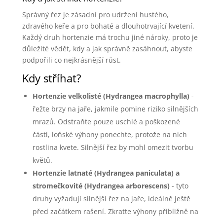
Správný řez je zásadní pro udržení hustého,
zdravého keře a pro bohaté a dlouhotrvající kvetení.
Každý druh hortenzie má trochu jiné nároky, proto je
důležité vědět, kdy a jak správně zasáhnout, abyste
podpořili co nejkrásnější růst.
Kdy stříhat?
Hortenzie velkolisté (Hydrangea macrophylla)
-
řežte brzy na jaře, jakmile pomine riziko silnějších
mrazů. Odstraňte pouze uschlé a poškozené
části, loňské výhony ponechte, protože na nich
rostlina kvete. Silnější řez by mohl omezit tvorbu
květů.
Hortenzie latnaté (Hydrangea paniculata) a
stromečkovité (Hydrangea arborescens)
- tyto
druhy vyžadují silnější řez na jaře, ideálně ještě
před začátkem rašení. Zkraťte výhony přibližně na