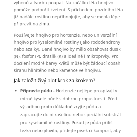
výhonů a tvorbu poupat. Na začátku léta hnojivo
pomůže podpořit kvetení. S příchodem pozdního léta
již nadále rostlinu nepřihnojujte, aby se mohla lépe
připravit na zimu.
Používejte hnojivo pro hortenzie, nebo univerzální
hnojivo pro kyselomilné rostliny (jako rododendrony
nebo azalky). Dané hnojivo by mělo obsahovat dusík
(N), fosfor (P), draslík (K) a ideálně i mikroprvky. Pro
docílení modré barvy květů může být žádoucí obsah
síranu hlinitého nebo kamence ve hnojivu.
Jak založit živý plot krok za krokem?
Připravte půdu
- Hortenzie nejlépe prospívají v
mírně kyselé půdě s dobrou propustností. Před
výsadbou proto důkladně zryjte půdu a
zapracujte do ní rašelinu nebo speciální substrát
pro kyselomilné rostliny. Pokud je půda příliš
těžká nebo jílovitá, přidejte písek či kompost, aby