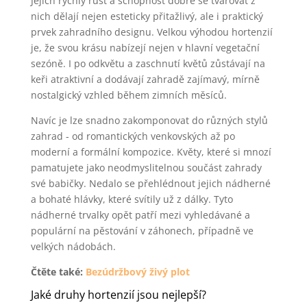
Jejich rychlý růst a schopnost dobře se tvarovat z
nich dělají nejen esteticky přitažlivý, ale i praktický
prvek zahradního designu. Velkou výhodou hortenzií
je, že svou krásu nabízejí nejen v hlavní vegetační
sezóně. I po odkvětu a zaschnutí květů zůstávají na
keři atraktivní a dodávají zahradě zajímavý, mírně
nostalgický vzhled během zimních měsíců.
Navíc je lze snadno zakomponovat do různých stylů
zahrad - od romantických venkovských až po
moderní a formální kompozice. Květy, které si mnozí
pamatujete jako neodmyslitelnou součást zahrady
své babičky. Nedalo se přehlédnout jejich nádherné
a bohaté hlávky, které svítily už z dálky. Tyto
nádherné trvalky opět patří mezi vyhledávané a
populární na pěstování v záhonech, případně ve
velkých nádobách.
Čtěte také:
Bezúdržbový živý plot
Jaké druhy hortenzií jsou nejlepší?