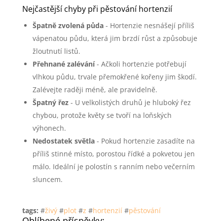
Nejčastější chyby při pěstování hortenzií
Špatně zvolená půda
- Hortenzie nesnášejí příliš
vápenatou půdu, která jim brzdí růst a způsobuje
žloutnutí listů.
Přehnané zalévání
- Ačkoli hortenzie potřebují
vlhkou půdu, trvale přemokřené kořeny jim škodí.
Zalévejte raději méně, ale pravidelně.
Špatný řez
- U velkolistých druhů je hluboký řez
chybou, protože květy se tvoří na loňských
výhonech.
Nedostatek světla
- Pokud hortenzie zasadíte na
příliš stinné místo, porostou řídké a pokvetou jen
málo. Ideální je polostín s ranním nebo večerním
sluncem.
tags:
#
živý
#
plot
#
z
#
hortenzií
#
pěstování
Oblíbené příspěvky: