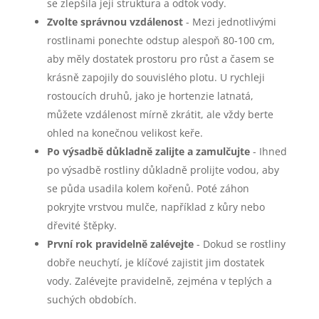
se zlepšila její struktura a odtok vody.
Zvolte správnou vzdálenost
- Mezi jednotlivými
rostlinami ponechte odstup alespoň 80-100 cm,
aby měly dostatek prostoru pro růst a časem se
krásně zapojily do souvislého plotu. U rychleji
rostoucích druhů, jako je hortenzie latnatá,
můžete vzdálenost mírně zkrátit, ale vždy berte
ohled na konečnou velikost keře.
Po výsadbě důkladně zalijte a zamulčujte
- Ihned
po výsadbě rostliny důkladně prolijte vodou, aby
se půda usadila kolem kořenů. Poté záhon
pokryjte vrstvou mulče, například z kůry nebo
dřevité štěpky.
První rok pravidelně zalévejte
- Dokud se rostliny
dobře neuchytí, je klíčové zajistit jim dostatek
vody. Zalévejte pravidelně, zejména v teplých a
suchých obdobích.