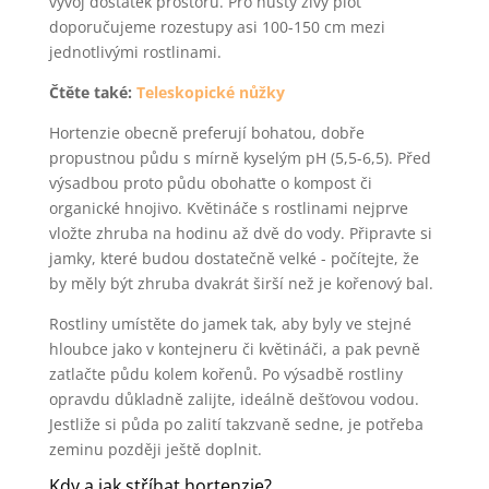
vývoj dostatek prostoru. Pro hustý živý plot
doporučujeme rozestupy asi 100-150 cm mezi
jednotlivými rostlinami.
Čtěte také:
Teleskopické nůžky
Hortenzie obecně preferují bohatou, dobře
propustnou půdu s mírně kyselým pH (5,5-6,5). Před
výsadbou proto půdu obohaťte o kompost či
organické hnojivo. Květináče s rostlinami nejprve
vložte zhruba na hodinu až dvě do vody. Připravte si
jamky, které budou dostatečně velké - počítejte, že
by měly být zhruba dvakrát širší než je kořenový bal.
Rostliny umístěte do jamek tak, aby byly ve stejné
hloubce jako v kontejneru či květináči, a pak pevně
zatlačte půdu kolem kořenů. Po výsadbě rostliny
opravdu důkladně zalijte, ideálně dešťovou vodou.
Jestliže si půda po zalití takzvaně sedne, je potřeba
zeminu později ještě doplnit.
Kdy a jak stříhat hortenzie?