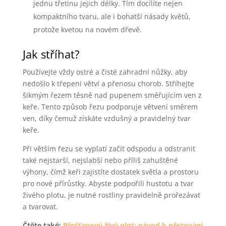
jednu třetinu jejich délky. Tím docílíte nejen
kompaktního tvaru, ale i bohatší násady květů,
protože kvetou na novém dřevě.
Jak stříhat?
Používejte vždy ostré a čisté zahradní nůžky, aby
nedošlo k třepení větví a přenosu chorob. Stříhejte
šikmým řezem těsně nad pupenem směřujícím ven z
keře. Tento způsob řezu podporuje větvení směrem
ven, díky čemuž získáte vzdušný a pravidelný tvar
keře.
Při větším řezu se vyplatí začít odspodu a odstranit
také nejstarší, nejslabší nebo příliš zahuštěné
výhony, čímž keři zajistíte dostatek světla a prostoru
pro nové přírůstky. Abyste podpořili hustotu a tvar
živého plotu, je nutné rostliny pravidelně prořezávat
a tvarovat.
Čtěte také:
Břečťanový živý plot: návod k pěstování