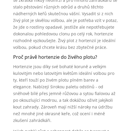
se zkrátka nikdy neomrzí a pro mnoho zahrádkářů se
stalo pěstování různých odrůd a druhů těchto
nádherných keřů skutečnou vášní. Vysadit si z nich
živý plot je skvělou volbou, ale je potřeba vzít v potaz,
že jde o rostliny opadavé. Jestliže ale nepotřebujete
dokonalou pohledovou clonu po celý rok, hortenzie
rozhodně vyzkoušejte. Živý plot z hortenzií je ideální
volbou, pokud chcete krásu bez zbytečné práce.
Proč právě hortenzie do živého plotu?
Hortenzie jsou díky své bohaté koruně a velkým
kulovitým nebo latovitým květům ideální volbou pro
ty, kteří touží po živém plotu plném barev a
elegance. Nabízejí širokou paletu odstínů - od
sněhově bílé přes jemně růžovou a sytou fialovou až
po okouzlující modrou, a tak dokážou oživit jakýkoli
kout zahrady. Zároveň mají nižší nároky na údržbu
než mnohé jiné okrasné keře, což ocení i méně
zkušení zahrádkáři.