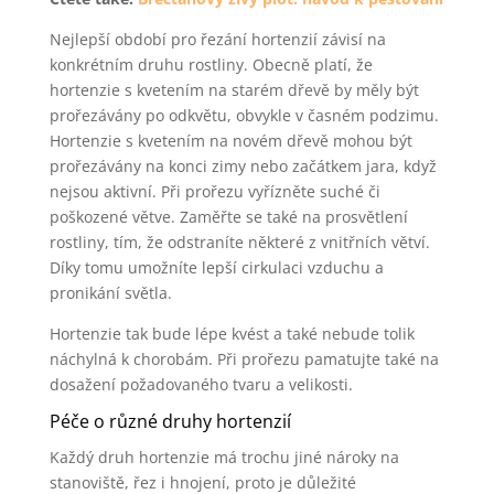
Nejlepší období pro řezání hortenzií závisí na
konkrétním druhu rostliny. Obecně platí, že
hortenzie s kvetením na starém dřevě by měly být
prořezávány po odkvětu, obvykle v časném podzimu.
Hortenzie s kvetením na novém dřevě mohou být
prořezávány na konci zimy nebo začátkem jara, když
nejsou aktivní. Při prořezu vyřízněte suché či
poškozené větve. Zaměřte se také na prosvětlení
rostliny, tím, že odstraníte některé z vnitřních větví.
Díky tomu umožníte lepší cirkulaci vzduchu a
pronikání světla.
Hortenzie tak bude lépe kvést a také nebude tolik
náchylná k chorobám. Při prořezu pamatujte také na
dosažení požadovaného tvaru a velikosti.
Péče o různé druhy hortenzií
Každý druh hortenzie má trochu jiné nároky na
stanoviště, řez i hnojení, proto je důležité