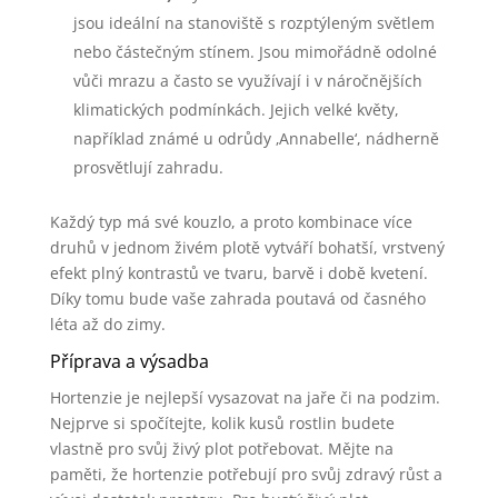
jsou ideální na stanoviště s rozptýleným světlem
nebo částečným stínem. Jsou mimořádně odolné
vůči mrazu a často se využívají i v náročnějších
klimatických podmínkách. Jejich velké květy,
například známé u odrůdy ‚Annabelle‘, nádherně
prosvětlují zahradu.
Každý typ má své kouzlo, a proto kombinace více
druhů v jednom živém plotě vytváří bohatší, vrstvený
efekt plný kontrastů ve tvaru, barvě i době kvetení.
Díky tomu bude vaše zahrada poutavá od časného
léta až do zimy.
Příprava a výsadba
Hortenzie je nejlepší vysazovat na jaře či na podzim.
Nejprve si spočítejte, kolik kusů rostlin budete
vlastně pro svůj živý plot potřebovat. Mějte na
paměti, že hortenzie potřebují pro svůj zdravý růst a