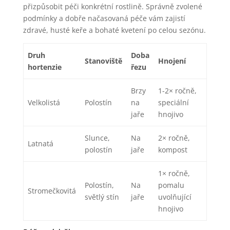
přizpůsobit péči konkrétní rostlině. Správně zvolené
podmínky a dobře načasovaná péče vám zajistí
zdravé, husté keře a bohaté kvetení po celou sezónu.
Druh
Doba
Stanoviště
Hnojení
hortenzie
řezu
Brzy
1-2× ročně,
Velkolistá
Polostín
na
speciální
jaře
hnojivo
Slunce,
Na
2× ročně,
Latnatá
polostín
jaře
kompost
1× ročně,
Polostín,
Na
pomalu
Stromečkovitá
světlý stín
jaře
uvolňující
hnojivo