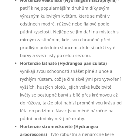
Hortenzie velkolisté (Hydrangea macrophylla)
-
patří k nejpopulárnějším druhům díky svým
výrazným kulovitým květům, které se mění v
odstínech modré, růžové nebo fialové podle
půdní kyselosti. Nejlépe se jim daří na místech s
mírným zastíněním, kde jsou chráněné před
prudkým poledním sluncem a kde si udrží syté
barvy a svěží listy po celou sezónu.
Hortenzie latnaté (Hydrangea paniculata)
-
vynikají svou schopností snášet plné slunce a
rychlým růstem, což je činí skvělými pro vytvoření
vyšších, hustých plotů. Jejich velké kuželovité
květy se postupně barví z bílé přes krémovou až
do růžova, takže plot nabízí proměnlivou krásu od
léta do podzimu. Navíc jsou méně náročné na
půdní podmínky než jiné druhy.
Hortenzie stromečkovité (Hydrangea
arborescens)
- tyto robustní a nenáročné keře