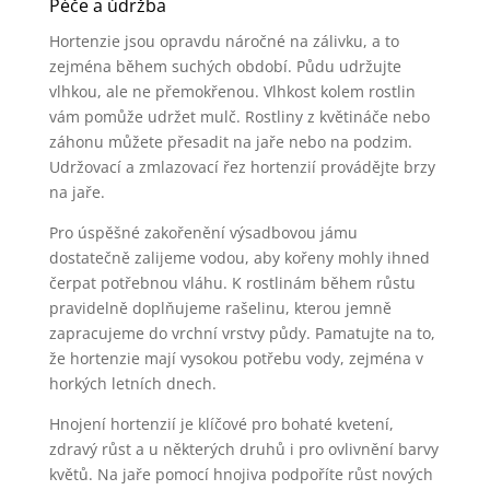
Péče a údržba
Hortenzie jsou opravdu náročné na zálivku, a to
zejména během suchých období. Půdu udržujte
vlhkou, ale ne přemokřenou. Vlhkost kolem rostlin
vám pomůže udržet mulč. Rostliny z květináče nebo
záhonu můžete přesadit na jaře nebo na podzim.
Udržovací a zmlazovací řez hortenzií provádějte brzy
na jaře.
Pro úspěšné zakořenění výsadbovou jámu
dostatečně zalijeme vodou, aby kořeny mohly ihned
čerpat potřebnou vláhu. K rostlinám během růstu
pravidelně doplňujeme rašelinu, kterou jemně
zapracujeme do vrchní vrstvy půdy. Pamatujte na to,
že hortenzie mají vysokou potřebu vody, zejména v
horkých letních dnech.
Hnojení hortenzií je klíčové pro bohaté kvetení,
zdravý růst a u některých druhů i pro ovlivnění barvy
květů. Na jaře pomocí hnojiva podpoříte růst nových