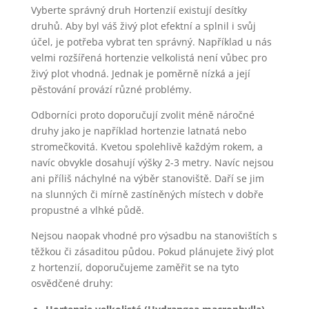
Vyberte správný druh Hortenzií existují desítky
druhů. Aby byl váš živý plot efektní a splnil i svůj
účel, je potřeba vybrat ten správný. Například u nás
velmi rozšířená hortenzie velkolistá není vůbec pro
živý plot vhodná. Jednak je poměrně nízká a její
pěstování provází různé problémy.
Odborníci proto doporučují zvolit méně náročné
druhy jako je například hortenzie latnatá nebo
stromečkovitá. Kvetou spolehlivě každým rokem, a
navíc obvykle dosahují výšky 2-3 metry. Navíc nejsou
ani příliš náchylné na výběr stanoviště. Daří se jim
na slunných či mírně zastíněných místech v dobře
propustné a vlhké půdě.
Nejsou naopak vhodné pro výsadbu na stanovištích s
těžkou či zásaditou půdou. Pokud plánujete živý plot
z hortenzií, doporučujeme zaměřit se na tyto
osvědčené druhy: