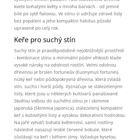
kvete bohatými květy v mnoha barvách - od jemné
bílé po sytě fialovou. Ve stínu si udržuje zdravé listy
bez popálení a jeho kompaktní habitus působí
upraveně po celý rok.
Keře pro suchý stín
Suchý stín je pravděpodobně nejobtížnější prostředí
- kombinace stínu a minimální půdní vlhkosti klade
vysoké nároky na odolnost rostlin. Velmi odolnou
dřevinou je brslen fortuneův (Euonymus fortunei),
nízký keř nebo půdopokryvná dřevina, která zvládá
stín, sucho i horší půdy. Vyznačuje se stálezelenými
listy, které jsou u některých kultivarů panašované.
Skvělou volbou do suchého stínu je i skimmie
japonská (Skimmia japonica), stálezelený kompaktní
keř s kožovitými listy a vysokou dekorativní hodnotou.
Na jaře vytváří bohatá květenství, samií rostliny
následně nasazují lesklé červené bobule, které
zůstávají na keři i během zimy. Vyžaduje kyselou,