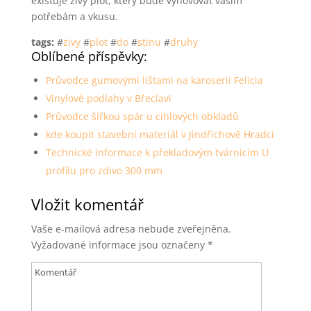
existuje živý plot, který bude vyhovovat vašim
potřebám a vkusu.
tags:
#
zivy
#
plot
#
do
#
stinu
#
druhy
Oblíbené příspěvky:
Průvodce gumovými lištami na karoserii Felicia
Vinylové podlahy v Břeclavi
Průvodce šířkou spár u cihlových obkladů
kde koupit stavební materiál v Jindřichově Hradci
Technické informace k překladovým tvárnicím U
profilu pro zdivo 300 mm
Vložit komentář
Vaše e-mailová adresa nebude zveřejněna.
Vyžadované informace jsou označeny
*