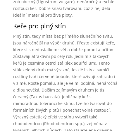
zob obecný (Ligustrum vulgare), nenáročný a rychle
rostoucí keř. Dobře snáší tvarování, což z něj dělá
ideální materiál pro živé ploty.
Keře pro plný stín
Plný stín, tedy místa bez přímého slunečního svitu,
jsou náročnější na výběr druhů. Přesto existují keře,
které si s nedostatkem světla dobře poradí a přitom
zůstávají atraktivní po celý rok. Jedním z takových
keřů je cesmína ostrolistá (Ilex aquifolium). Tento
stálezelený druh má výrazné, lesklé listy a samičí
rostliny tvoří červené bobule, které oživují zahradu i
v zimě. Roste pomalu, ale je velmi odolná, nenáročná
a dlouhověká. Dalším zajímavým druhem je tis
červený (Taxus baccata), jehličnatý keř s
mimořádnou tolerancí ke stínu. Lze ho tvarovat do
formálních živých plotů i ponechat volně rostoucí.
Výrazný estetický efekt ve stínu vytvoří také
rhododendron (Rhododendron spp.), zejména v
kyselých, vlhčích půdách. Tato stálezelená dřevina