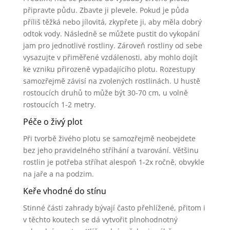
připravte půdu. Zbavte ji plevele. Pokud je půda
příliš těžká nebo jílovitá, zkypřete ji, aby měla dobrý
odtok vody. Následně se můžete pustit do vykopání
jam pro jednotlivé rostliny. Zároveň rostliny od sebe
vysazujte v přiměřené vzdálenosti, aby mohlo dojít
ke vzniku přirozeně vypadajícího plotu. Rozestupy
samozřejmě závisí na zvolených rostlinách. U hustě
rostoucích druhů to může být 30-70 cm, u volně
rostoucích 1-2 metry.
Péče o živý plot
Při tvorbě živého plotu se samozřejmě neobejdete
bez jeho pravidelného stříhání a tvarování. Většinu
rostlin je potřeba stříhat alespoň 1-2x ročně, obvykle
na jaře a na podzim.
Keře vhodné do stínu
Stinné části zahrady bývají často přehlížené, přitom i
v těchto koutech se dá vytvořit plnohodnotný