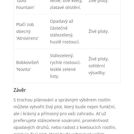
'Gold
větve, bílé květy,
živé ploty.
Fountain'
zlatavé olistění.
Opadavý až
Ptačí zob
částečně
obecný
Živé ploty.
stálezelený,
'Atrovirens'
hustě rostoucí.
Stálezelený,
Živé ploty,
Bobkovišeň
rychle rostoucí,
solitérní
'Novita'
lesklé zelené
výsadby.
listy.
Závěr
S trochou plánování a správným výběrem rostlin
můžete vytvořit živý plot, který bude nejen funkční,
ale i krásný a přínosný pro vaši zahradu. Ať už
preferujete stálezelené soukromí, proměnlivost
opadavých druhů, nebo radost z kvetoucích rostlin,