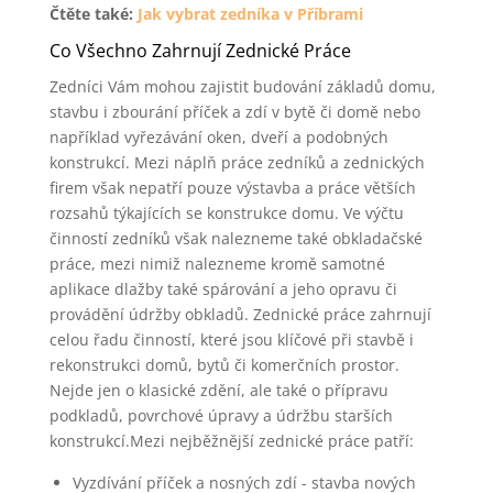
Čtěte také:
Jak vybrat zedníka v Příbrami
Co Všechno Zahrnují Zednické Práce
Zedníci Vám mohou zajistit budování základů domu,
stavbu i zbourání příček a zdí v bytě či domě nebo
například vyřezávání oken, dveří a podobných
konstrukcí. Mezi náplň práce zedníků a zednických
firem však nepatří pouze výstavba a práce větších
rozsahů týkajících se konstrukce domu. Ve výčtu
činností zedníků však nalezneme také obkladačské
práce, mezi nimiž nalezneme kromě samotné
aplikace dlažby také spárování a jeho opravu či
provádění údržby obkladů. Zednické práce zahrnují
celou řadu činností, které jsou klíčové při stavbě i
rekonstrukci domů, bytů či komerčních prostor.
Nejde jen o klasické zdění, ale také o přípravu
podkladů, povrchové úpravy a údržbu starších
konstrukcí.Mezi nejběžnější zednické práce patří:
Vyzdívání příček a nosných zdí - stavba nových