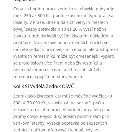
Cena za hodinu práce zedníka se obvykle pohybuje
mezi 250 až 500 Kč, podle zkušeností, typu práce a
lokality. V Praze, Brně a dalších velkých městech
bývají sazby zpravidla o 10 až 20 % vyšší než ve
zbytku republiky kvůli vyšším životním nákladům a
poptávce. Na venkově nebo v menších obcích se
můžete setkat s příznivějšími cenami, ale dostupnost
kvalitních řemeslníků může být omezenější. Vyplatí
se proto oslovit více firem nebo živnostníků a
nesrovnávat pouze cenu, ale i rozsah služeb,
reference a pojištění odpovědnosti.
Kolik Si Vydělá Zedník OSVČ
Zedník jako živnostník si může měsíčně vydělat 40
000 až 70 000 Kč, v závislosti na sezoně, počtu
zakázek a rozsahu prací. V období jara a léta jsou
příjmy obvykle vyšší díky lepším podmínkám pro
venkovní stavby. Vysoká poptávka po zkušených
zednících přitom přetrvává i v době, kdy se