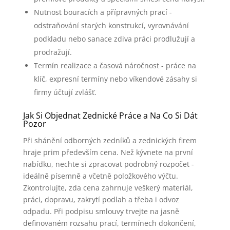
Nutnost bouracích a přípravných prací -
odstraňování starých konstrukcí, vyrovnávání
podkladu nebo sanace zdiva práci prodlužují a
prodražují.
Termín realizace a časová náročnost - práce na
klíč, expresní termíny nebo víkendové zásahy si
firmy účtují zvlášť.
Jak Si Objednat Zednické Práce a Na Co Si Dát
Pozor
Při shánění odborných zedníků a zednických firem
hraje prim především cena. Než kývnete na první
nabídku, nechte si zpracovat podrobný rozpočet -
ideálně písemně a včetně položkového výčtu.
Zkontrolujte, zda cena zahrnuje veškerý materiál,
práci, dopravu, zakrytí podlah a třeba i odvoz
odpadu. Při podpisu smlouvy trvejte na jasně
definovaném rozsahu prací, termínech dokončení,