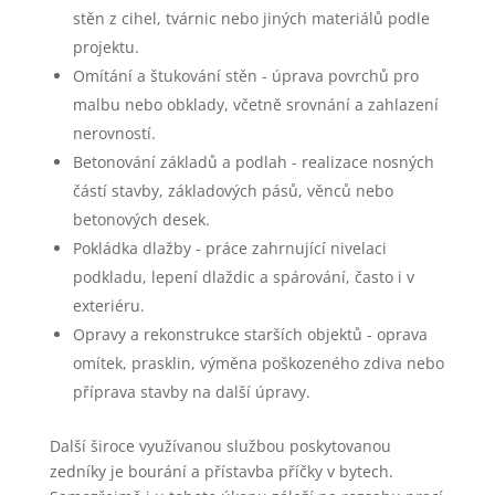
stěn z cihel, tvárnic nebo jiných materiálů podle
projektu.
Omítání a štukování stěn - úprava povrchů pro
malbu nebo obklady, včetně srovnání a zahlazení
nerovností.
Betonování základů a podlah - realizace nosných
částí stavby, základových pásů, věnců nebo
betonových desek.
Pokládka dlažby - práce zahrnující nivelaci
podkladu, lepení dlaždic a spárování, často i v
exteriéru.
Opravy a rekonstrukce starších objektů - oprava
omítek, prasklin, výměna poškozeného zdiva nebo
příprava stavby na další úpravy.
Další široce využívanou službou poskytovanou
zedníky je bourání a přístavba příčky v bytech.