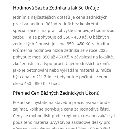
Hodinová Sazba Zedníka a Jak Se Určuje
Jedním z nejčastějších dotazů je cena zednických
prací za hodinu. Běžný zedník bez konkrétní
specializace si na práci obvykle stanovuje hodinovou
sazbu. Ta se pohybuje od 350 - 450 Kč. U běžných
zednických činností je cena 350 - 450 Kč za hodinu.
Průměrná hodinová mzda zedníka se v roce 2025
pohybuje mezi 350 až 450 Kč, v závislosti na lokalitě,
zkušenostech a typu prací. U jednodušších úkonů,
jako je betonování nebo vykládání materiálu, může
být cena i nižší. Zde je tedy nutné počítat s cenou
okolo 450 - 850 Kč / hod.
Přehled Cen Běžných Zednických Úkonů
Pokud se chystáte na stavební práce, asi vás bude
zajímat, kolik se pohybuje cena za jednotlivé části.
Ceny se mohou lišit podle regionu, rozsahu zakázky i
použitého materiálu.Výstavba základové desky pro
dům se zastavěnou plochou například 150 m2 činí