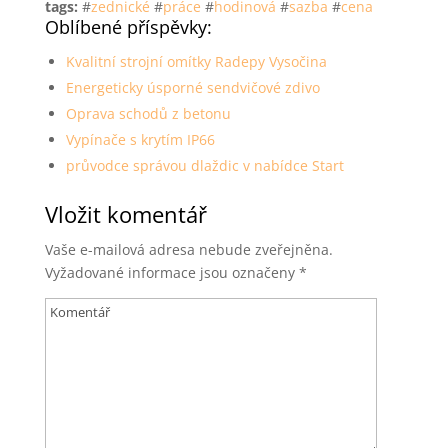
tags:
#
zednické
#
práce
#
hodinová
#
sazba
#
cena
Oblíbené příspěvky:
Kvalitní strojní omítky Radepy Vysočina
Energeticky úsporné sendvičové zdivo
Oprava schodů z betonu
Vypínače s krytím IP66
průvodce správou dlaždic v nabídce Start
Vložit komentář
Vaše e-mailová adresa nebude zveřejněna.
Vyžadované informace jsou označeny
*