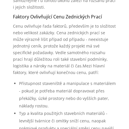
Samozřejmě i u tohoto úkonu záleží na rozsahu prací
i jejich složitosti.
Faktory Ovlivňující Cenu Zednických Prací
Cenu ovlivňuje řada faktorů, především je to složitost
nebo velikost zakázky. Cena zednických prací se
může výrazně lišit případ od případu - neexistuje
jednotný ceník, protože každý projekt má své
specifické požadavky. Vedle samotného rozsahu
prací hrají důležitou roli také stavební podmínky,
logistika a nároky na materiál či čas.Mezi hlavní
faktory, které ovlivňují konečnou cenu, patří:
Přístupnost staveniště a manipulace s materiálem
- pokud je potřeba materiál dopravovat přes
překážky, úzké prostory nebo do vyšších pater,
náklady rostou.
Typ a kvalita použitých stavebních materiálů -
levnější tvárnice či omítky sníží cenu, naopak
prémiové produkty a speciální směsi cenu navýší.