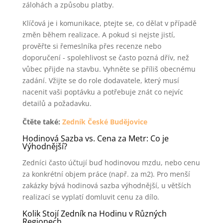
zálohách a způsobu platby.
Klíčová je i komunikace, ptejte se, co dělat v případě
změn během realizace. A pokud si nejste jistí,
prověřte si řemeslníka přes recenze nebo
doporučení - spolehlivost se často pozná dřív, než
vůbec přijde na stavbu. Vyhněte se příliš obecnému
zadání. Vžijte se do role dodavatele, který musí
nacenit vaši poptávku a potřebuje znát co nejvíc
detailů a požadavku.
Čtěte také:
Zedník České Budějovice
Hodinová Sazba vs. Cena za Metr: Co je
Výhodnější?
Zedníci často účtují buď hodinovou mzdu, nebo cenu
za konkrétní objem práce (např. za m2). Pro menší
zakázky bývá hodinová sazba výhodnější, u větších
realizací se vyplatí domluvit cenu za dílo.
Kolik Stojí Zedník na Hodinu v Různých
Regionech