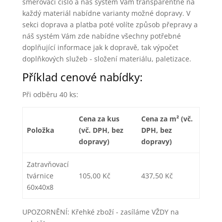
směrovací číslo a náš systém Vám transparentně na
každý materiál nabídne varianty možné dopravy. V
sekci doprava a platba poté volíte způsob přepravy a
náš systém Vám zde nabídne všechny potřebné
doplňující informace jak k dopravě, tak výpočet
doplňkových služeb - složení materiálu, paletizace.
Příklad cenové nabídky:
Při odběru 40 ks:
Cena za kus
Cena za m² (vč.
Položka
(vč. DPH, bez
DPH, bez
dopravy)
dopravy)
Zatravňovací
tvárnice
105,00 Kč
437,50 Kč
60x40x8
UPOZORNĚNÍ: Křehké zboží - zasíláme VŽDY na