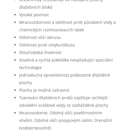
dlažebních bloků
Vysoká pevnost
Mrazuvzdornost a odolnost proti působení vody a
chemických rozmrazovacích látek
Odolnost vůči obrusu
Odolnost proti smyku/skluzu
Dlouhodobá životnost
Snadná a rychlá pokládka nevyžadující speciální
technologie
Jednoduchá opravitelnost poškozené dlážděné
plochy
Plochu je možné zatravnit
Tvarování dlažebních prvků zajišťuje rychlejší
odvádění srážkové vody ze zadlážděné plochy
Mrazuvzdorné, Odolný vůči povětrnostním
vlivům, Odolné vůči posypovým solím, Drenážní
(vodopropustné)