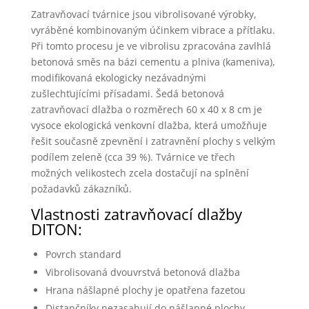
Zatravňovací tvárnice jsou vibrolisované výrobky,
vyráběné kombinovaným účinkem vibrace a přítlaku.
Při tomto procesu je ve vibrolisu zpracována zavlhlá
betonová směs na bázi cementu a plniva (kameniva),
modifikovaná ekologicky nezávadnými
zušlechťujícími přísadami. Šedá betonová
zatravňovací dlažba o rozměrech 60 x 40 x 8 cm je
vysoce ekologická venkovní dlažba, která umožňuje
řešit současně zpevnění i zatravnění plochy s velkým
podílem zeleně (cca 39 %). Tvárnice ve třech
možných velikostech zcela dostačují na splnění
požadavků zákazníků.
Vlastnosti zatravňovací dlažby
DITON:
Povrch standard
Vibrolisovaná dvouvrstvá betonová dlažba
Hrana nášlapné plochy je opatřena fazetou
Distančníky nezasahují do nášlapné plochy