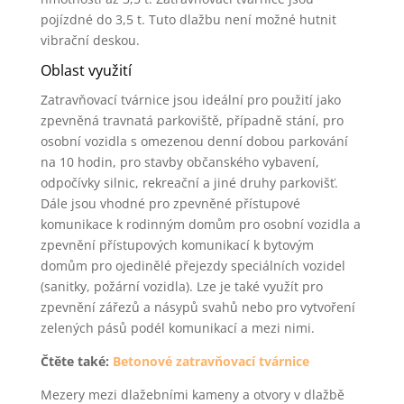
pojízdné do 3,5 t. Tuto dlažbu není možné hutnit
vibrační deskou.
Oblast využití
Zatravňovací tvárnice jsou ideální pro použití jako
zpevněná travnatá parkoviště, případně stání, pro
osobní vozidla s omezenou denní dobou parkování
na 10 hodin, pro stavby občanského vybavení,
odpočívky silnic, rekreační a jiné druhy parkovišť.
Dále jsou vhodné pro zpevněné přístupové
komunikace k rodinným domům pro osobní vozidla a
zpevnění přístupových komunikací k bytovým
domům pro ojedinělé přejezdy speciálních vozidel
(sanitky, požární vozidla). Lze je také využít pro
zpevnění zářezů a násypů svahů nebo pro vytvoření
zelených pásů podél komunikací a mezi nimi.
Čtěte také:
Betonové zatravňovací tvárnice
Mezery mezi dlažebními kameny a otvory v dlažbě