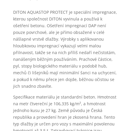
DITON AQUASTOP PROTECT je speciální impregnace,
kterou společnost DITON vyvinula a používá k
ošetření betonu. Ošetření impregnací DAP není
pouze povrchové, ale je přímo obsažené v celé
nášlapné vrstvě dlažby. Výrobky s aplikovanou
hloubkovou impregnací vykazují velmi malou
přilnavost, takže se na nich příliš nedaří nečistotám,
nanášeným běžným používáním. Prachové částice,
pyl, stopy biologického materiálu v podobě hub,
mechů či lišejníků mají minimální šanci na uchycení,
a pokud k němu přece jen dojde, běžnou očistou se
jich snadno zbavíte.
Specifikace materiálu je standardní beton. Hmotnost
na metr čtvereční je 106,335 kg/m², a hmotnost
jednoho kusu je 27 kg. Země původu je Česká
republika a provedení hran je zkosená hrana. Tento
typ dlažby je určen pro vozy s maximální povolenou
hmotností až 3,5 t. Zatravňovací tvárnice jsou