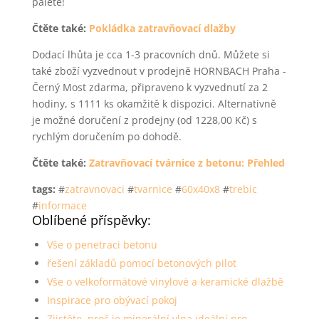
paletě!
Čtěte také:
Pokládka zatravňovací dlažby
Dodací lhůta je cca 1-3 pracovních dnů. Můžete si
také zboží vyzvednout v prodejně HORNBACH Praha -
Černý Most zdarma, připraveno k vyzvednutí za 2
hodiny, s 1111 ks okamžitě k dispozici. Alternativně
je možné doručení z prodejny (od 1228,00 Kč) s
rychlým doručením po dohodě.
Čtěte také:
Zatravňovací tvárnice z betonu: Přehled
tags:
#
zatravnovaci
#
tvarnice
#
60x40x8
#
trebic
#
informace
Oblíbené příspěvky:
Vše o penetraci betonu
řešení základů pomocí betonových pilot
Vše o velkoformátové vinylové a keramické dlažbě
Inspirace pro obývací pokoj
Zjistěte, proč je minerální vlna ideální pro