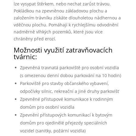
lze vysypat štěrkem, nebo nechat zarůst trávou.
Pokládkou na zpevněnou základovou plochu a
založením trávníku získáte dlouholetou nádhernou a
vděčnou plochu. Pomáhají k rychlejšímu odvodnění
nadměrně vlhkých pozemků, které jsou více
chráněny před erozí.
Možnosti využití zatravňovacích
tvárnic:
Zpevněná travnatá parkoviště pro osobní vozidla
(s omezenou denní dobou parkování na 10 hodin)
Parkoviště pro stavby občanského vybavení,
odpočívky silnic, rekreační a jiné druhy parkovišť
Zpevněné přístupové komunikace k rodinným
domům pro osobní vozidla
Zpevnění přístupových komunikací k bytovým
domům pro ojedinělé přejezdy speciálních
vozidel (sanitky, požární vozidla)