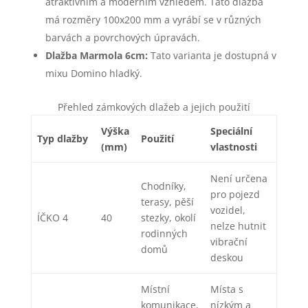
atraktivním a moderním vzhledem. Tato dlažba
má rozměry 100x200 mm a vyrábí se v různých
barvách a povrchových úpravách.
Dlažba Marmola 6cm:
Tato varianta je dostupná v
mixu Domino hladký.
Přehled zámkových dlažeb a jejich použití
Výška
Speciální
Typ dlažby
Použití
(mm)
vlastnosti
Není určena
Chodníky,
pro pojezd
terasy, pěší
vozidel,
ÍČKO 4
40
stezky, okolí
nelze hutnit
rodinných
vibrační
domů
deskou
Místní
Místa s
komunikace,
nízkým a