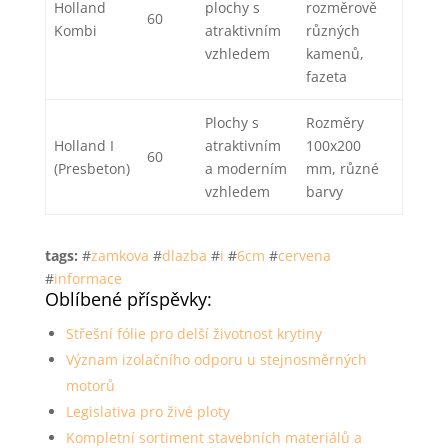
Holland
plochy s
rozměrově
60
Kombi
atraktivním
různých
vzhledem
kamenů,
fazeta
Plochy s
Rozměry
Holland I
atraktivním
100x200
60
(Presbeton)
a moderním
mm, různé
vzhledem
barvy
tags:
#
zamkova
#
dlazba
#
i
#
6cm
#
cervena
#
informace
Oblíbené příspěvky:
Střešní fólie pro delší životnost krytiny
Význam izolačního odporu u stejnosměrných
motorů
Legislativa pro živé ploty
Kompletní sortiment stavebních materiálů a