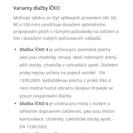
Varianty dlažby ÍČKO
Možnost výběru ze čtyř výškových provedení (40, 60,
80 a 100 mm) umožňuje dosažení optimálního
propojování ploch s různými požadavky na zatížení a
tím i dosažení nízkých pořizovacích nákladů.
Dlažba ÍČKO 4
je určena pro zpevněné plochy
jako jsou chodníky, terasy, okolí rodinných domů,
pěší stezky, chodníky v zahradách apod. Dlažební
prvky nejsou určeny na pojezd vozidel - EN
1339:2003. Vydlážděnou plochu z prvků Íčko 4
není možné hutnit vibrační deskou! Provede se
pouze zaspárování dlažby.
Dlažba ÍČKO 6
je určena pro místa s nízkým a
středním dopravním zatížením, jako jsou místní
komunikace, chodníky, cyklistické stezky apod. -
EN 1338:2003.