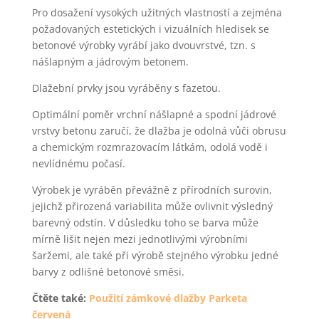
Pro dosažení vysokých užitných vlastností a zejména
požadovaných estetických i vizuálních hledisek se
betonové výrobky vyrábí jako dvouvrstvé, tzn. s
nášlapným a jádrovým betonem.
Dlažební prvky jsou vyráběny s fazetou.
Optimální poměr vrchní nášlapné a spodní jádrové
vrstvy betonu zaručí, že dlažba je odolná vůči obrusu
a chemickým rozmrazovacím látkám, odolá vodě i
nevlídnému počasí.
Výrobek je vyráběn převážně z přírodních surovin,
jejichž přirozená variabilita může ovlivnit výsledný
barevný odstín. V důsledku toho se barva může
mírně lišit nejen mezi jednotlivými výrobními
šaržemi, ale také při výrobě stejného výrobku jedné
barvy z odlišné betonové směsi.
Čtěte také:
Použití zámkové dlažby Parketa
červená