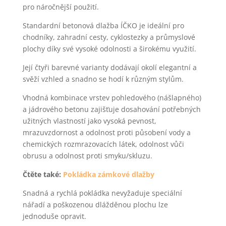
pro náročnější použití.
Standardní betonová dlažba ÍČKO je ideální pro
chodníky, zahradní cesty, cyklostezky a průmyslové
plochy díky své vysoké odolnosti a širokému využití.
Její čtyři barevné varianty dodávají okolí elegantní a
svěží vzhled a snadno se hodí k různým stylům.
Vhodná kombinace vrstev pohledového (nášlapného)
a jádrového betonu zajišťuje dosahování potřebných
užitných vlastností jako vysoká pevnost,
mrazuvzdornost a odolnost proti působení vody a
chemických rozmrazovacích látek, odolnost vůči
obrusu a odolnost proti smyku/skluzu.
Čtěte také:
Pokládka zámkové dlažby
Snadná a rychlá pokládka nevyžaduje speciální
nářadí a poškozenou dlážděnou plochu lze
jednoduše opravit.