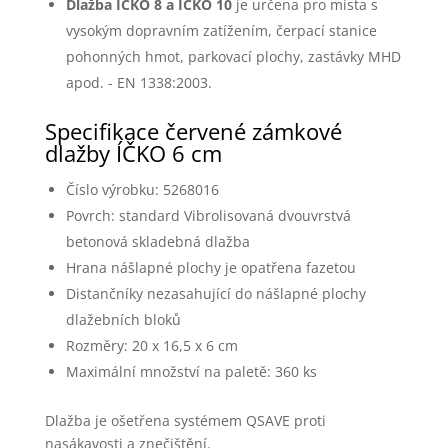
Dlažba ÍČKO 8 a ÍČKO 10
je určena pro místa s
vysokým dopravním zatížením, čerpací stanice
pohonných hmot, parkovací plochy, zastávky MHD
apod. - EN 1338:2003.
Specifikace červené zámkové
dlažby ÍČKO 6 cm
Číslo výrobku: 5268016
Povrch: standard Vibrolisovaná dvouvrstvá
betonová skladebná dlažba
Hrana nášlapné plochy je opatřena fazetou
Distančníky nezasahující do nášlapné plochy
dlažebních bloků
Rozměry: 20 x 16,5 x 6 cm
Maximální množství na paletě: 360 ks
Dlažba je ošetřena systémem QSAVE proti
nasákavosti a znečištění.