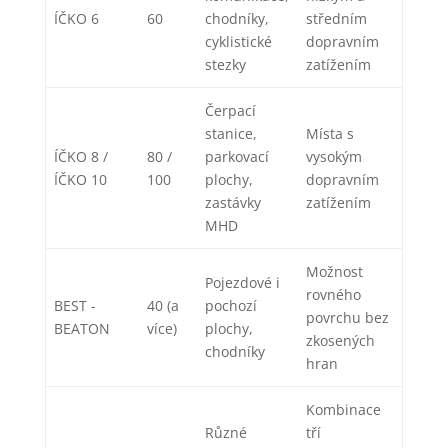
ÍČKO 6
60
chodníky,
středním
cyklistické
dopravním
stezky
zatížením
Čerpací
stanice,
Místa s
ÍČKO 8 /
80 /
parkovací
vysokým
ÍČKO 10
100
plochy,
dopravním
zastávky
zatížením
MHD
Možnost
Pojezdové i
rovného
BEST -
40 (a
pochozí
povrchu bez
BEATON
více)
plochy,
zkosených
chodníky
hran
Kombinace
Různé
tří