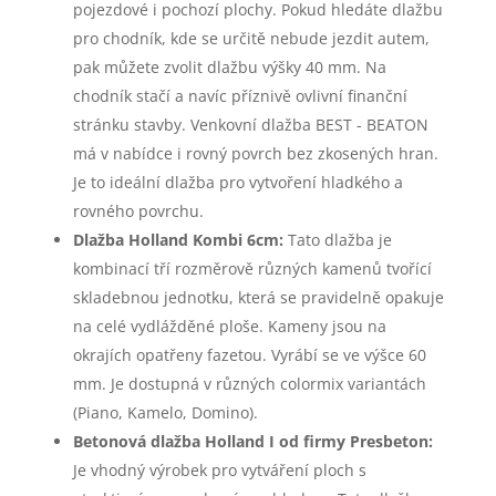
pojezdové i pochozí plochy. Pokud hledáte dlažbu
pro chodník, kde se určitě nebude jezdit autem,
pak můžete zvolit dlažbu výšky 40 mm. Na
chodník stačí a navíc příznivě ovlivní finanční
stránku stavby. Venkovní dlažba BEST - BEATON
má v nabídce i rovný povrch bez zkosených hran.
Je to ideální dlažba pro vytvoření hladkého a
rovného povrchu.
Dlažba Holland Kombi 6cm:
Tato dlažba je
kombinací tří rozměrově různých kamenů tvořící
skladebnou jednotku, která se pravidelně opakuje
na celé vydlážděné ploše. Kameny jsou na
okrajích opatřeny fazetou. Vyrábí se ve výšce 60
mm. Je dostupná v různých colormix variantách
(Piano, Kamelo, Domino).
Betonová dlažba Holland I od firmy Presbeton:
Je vhodný výrobek pro vytváření ploch s