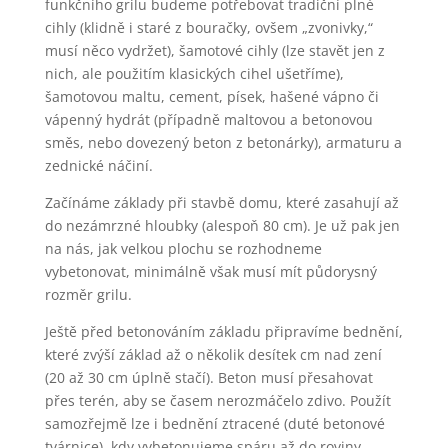
funkčního grilu budeme potřebovat tradiční plné
cihly (klidně i staré z bouračky, ovšem „zvonivky,“
musí něco vydržet), šamotové cihly (lze stavět jen z
nich, ale použitím klasických cihel ušetříme),
šamotovou maltu, cement, písek, hašené vápno či
vápenný hydrát (případně maltovou a betonovou
směs, nebo dovezený beton z betonárky), armaturu a
zednické náčiní.
Začínáme základy při stavbě domu, které zasahují až
do nezámrzné hloubky (alespoň 80 cm). Je už pak jen
na nás, jak velkou plochu se rozhodneme
vybetonovat, minimálně však musí mít půdorysný
rozměr grilu.
Ještě před betonováním základu připravíme bednění,
které zvýší základ až o několik desítek cm nad zení
(20 až 30 cm úplně stačí). Beton musí přesahovat
přes terén, aby se časem nerozmáčelo zdivo. Použít
samozřejmě lze i bednění ztracené (duté betonové
tvárnice), kdy vybetonujeme spáru až do roviny