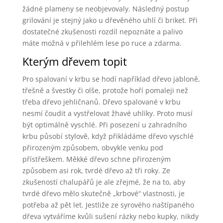
žádné plameny se neobjevovaly. Následný postup
grilování je stejný jako u dřevěného uhlí či briket. Při
dostatečné zkušenosti rozdíl nepoznáte a palivo
máte možná v přilehlém lese po ruce a zdarma.
Kterým dřevem topit
Pro spalovaní v krbu se hodí například dřevo jabloně,
třešně a švestky či olše, protože hoří pomaleji než
třeba dřevo jehličnanů. Dřevo spalované v krbu
nesmí čoudit a vystřelovat žhavé uhlíky. Proto musí
být optimálně vyschlé. Při posezení u zahradního
krbu působí stylově, když přikládáme dřevo vyschlé
přirozeným způsobem, obvykle venku pod
přístřeškem. Měkké dřevo schne přirozeným
způsobem asi rok, tvrdé dřevo až tři roky. Ze
zkušeností chalupářů je ale zřejmé, že na to, aby
tvrdé dřevo mělo skutečně „krbové“ vlastnosti, je
potřeba až pět let. Jestliže ze syrového naštípaného
dřeva vytváříme kvůli sušení rázky nebo kupky, nikdy