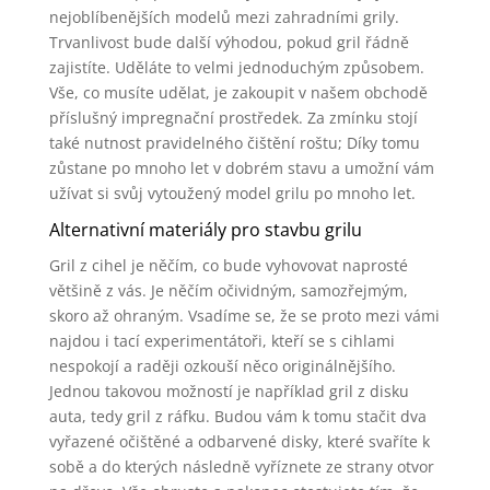
nejoblíbenějších modelů mezi zahradními grily.
Trvanlivost bude další výhodou, pokud gril řádně
zajistíte. Uděláte to velmi jednoduchým způsobem.
Vše, co musíte udělat, je zakoupit v našem obchodě
příslušný impregnační prostředek. Za zmínku stojí
také nutnost pravidelného čištění roštu; Díky tomu
zůstane po mnoho let v dobrém stavu a umožní vám
užívat si svůj vytoužený model grilu po mnoho let.
Alternativní materiály pro stavbu grilu
Gril z cihel je něčím, co bude vyhovovat naprosté
většině z vás. Je něčím očividným, samozřejmým,
skoro až ohraným. Vsadíme se, že se proto mezi vámi
najdou i tací experimentátoři, kteří se s cihlami
nespokojí a raději ozkouší něco originálnějšího.
Jednou takovou možností je například gril z disku
auta, tedy gril z ráfku. Budou vám k tomu stačit dva
vyřazené očištěné a odbarvené disky, které svaříte k
sobě a do kterých následně vyříznete ze strany otvor