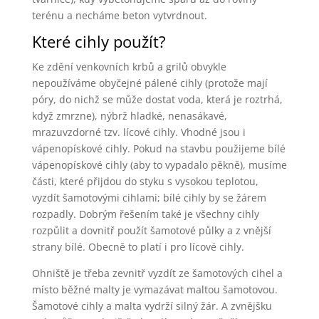
terénu a necháme beton vytvrdnout.
Které cihly použít?
Ke zdění venkovních krbů a grilů obvykle
nepoužíváme obyčejné pálené cihly (protože mají
póry, do nichž se může dostat voda, která je roztrhá,
když zmrzne), nýbrž hladké, nenasákavé,
mrazuvzdorné tzv. lícové cihly. Vhodné jsou i
vápenopískové cihly. Pokud na stavbu použijeme bílé
vápenopískové cihly (aby to vypadalo pěkně), musíme
části, které přijdou do styku s vysokou teplotou,
vyzdít šamotovými cihlami; bílé cihly by se žárem
rozpadly. Dobrým řešením také je všechny cihly
rozpůlit a dovnitř použít šamotové půlky a z vnější
strany bílé. Obecně to platí i pro lícové cihly.
Ohniště je třeba zevnitř vyzdít ze šamotových cihel a
místo běžné malty je vymazávat maltou šamotovou.
Šamotové cihly a malta vydrží silný žár. A zvnějšku