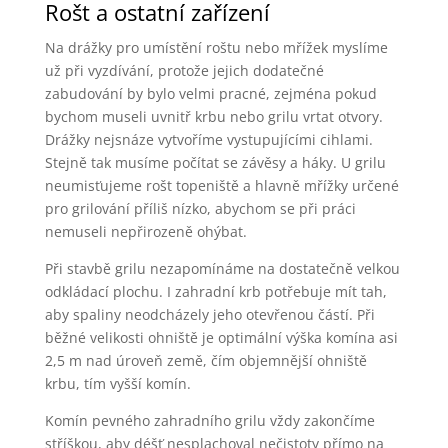
Rošt a ostatní zařízení
Na drážky pro umístění roštu nebo mřížek myslíme
už při vyzdívání, protože jejich dodatečné
zabudování by bylo velmi pracné, zejména pokud
bychom museli uvnitř krbu nebo grilu vrtat otvory.
Drážky nejsnáze vytvoříme vystupujícími cihlami.
Stejně tak musíme počítat se závěsy a háky. U grilu
neumisťujeme rošt topeniště a hlavně mřížky určené
pro grilování příliš nízko, abychom se při práci
nemuseli nepřirozeně ohýbat.
Při stavbě grilu nezapomínáme na dostatečně velkou
odkládací plochu. I zahradní krb potřebuje mít tah,
aby spaliny neodcházely jeho otevřenou částí. Při
běžné velikosti ohniště je optimální výška komína asi
2,5 m nad úroveň země, čím objemnější ohniště
krbu, tím vyšší komín.
Komín pevného zahradního grilu vždy zakončíme
stříškou, aby déšť nesplachoval nečistoty přímo na