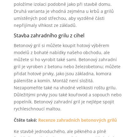
položíme izolaci podobně jako při stavbě domu.
Druhá varianta je vhodná zejména u krbů a grilů
umístěných pod střechou, aby vyzděné části
nepřijímaly vlhkost ze základů.
Stavba zahradního grilu z cihel
Betonový gril si můžete koupit hotový výběrem
modelů z bohaté nabídky našeho obchodu, ale
můžete si ho vyrobit také sami. Betonový zahradní
gril je vyroben z betonu nebo železobetonu; můžete
přidat hotové prvky, jako jsou základna, komora
pálenište a komín. Montáž není složitá.
Nezapomeňte také na vhodné velikosti roštu grilu.
Důležitými prvky jsou také kouřovod a sopouch nebo
popelník. Betonový zahradní gril je nejlépe spojit
rychleschnoucí maltou.
Čtěte také:
Recenze zahradních betonových grilů
Ke stavbě jednoduchého, ale pěkného a plně