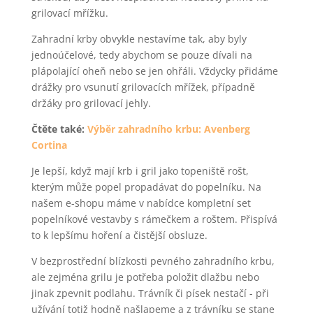
grilovací mřížku.
Zahradní krby obvykle nestavíme tak, aby byly
jednoúčelové, tedy abychom se pouze dívali na
plápolající oheň nebo se jen ohřáli. Vždycky přidáme
drážky pro vsunutí grilovacích mřížek, případně
držáky pro grilovací jehly.
Čtěte také:
Výběr zahradního krbu: Avenberg
Cortina
Je lepší, když mají krb i gril jako topeniště rošt,
kterým může popel propadávat do popelníku. Na
našem e-shopu máme v nabídce kompletní set
popelníkové vestavby s rámečkem a roštem. Přispívá
to k lepšímu hoření a čistější obsluze.
V bezprostřední blízkosti pevného zahradního krbu,
ale zejména grilu je potřeba položit dlažbu nebo
jinak zpevnit podlahu. Trávník či písek nestačí - při
užívání totiž hodně našlapeme a z trávníku se stane