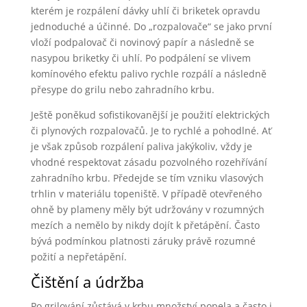
kterém je rozpálení dávky uhlí či briketek opravdu
jednoduché a účinné. Do „rozpalovače“ se jako první
vloží podpalovač či novinový papír a následně se
nasypou briketky či uhlí. Po podpálení se vlivem
komínového efektu palivo rychle rozpálí a následně
přesype do grilu nebo zahradního krbu.
Ještě poněkud sofistikovanější je použití elektrických
či plynových rozpalovačů. Je to rychlé a pohodlné. Ať
je však způsob rozpálení paliva jakýkoliv, vždy je
vhodné respektovat zásadu pozvolného rozehřívání
zahradního krbu. Předejde se tím vzniku vlasových
trhlin v materiálu topeniště. V případě otevřeného
ohně by plameny měly být udržovány v rozumných
mezích a nemělo by nikdy dojít k přetápění. Často
bývá podmínkou platnosti záruky právě rozumné
požití a nepřetápění.
Čištění a údržba
Po grilování zůstává v krbu množství popela a často i