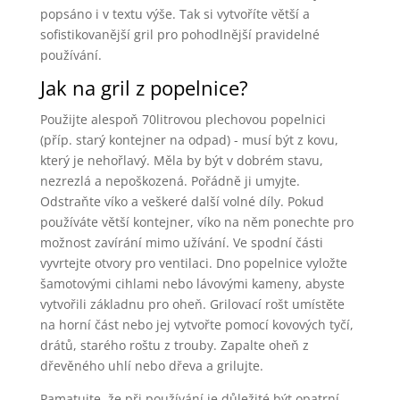
popsáno i v textu výše. Tak si vytvoříte větší a
sofistikovanější gril pro pohodlnější pravidelné
používání.
Jak na gril z popelnice?
Použijte alespoň 70litrovou plechovou popelnici
(příp. starý kontejner na odpad) - musí být z kovu,
který je nehořlavý. Měla by být v dobrém stavu,
nezrezlá a nepoškozená. Pořádně ji umyjte.
Odstraňte víko a veškeré další volné díly. Pokud
používáte větší kontejner, víko na něm ponechte pro
možnost zavírání mimo užívání. Ve spodní části
vyvrtejte otvory pro ventilaci. Dno popelnice vyložte
šamotovými cihlami nebo lávovými kameny, abyste
vytvořili základnu pro oheň. Grilovací rošt umístěte
na horní část nebo jej vytvořte pomocí kovových tyčí,
drátů, starého roštu z trouby. Zapalte oheň z
dřevěného uhlí nebo dřeva a grilujte.
Pamatujte, že při používání je důležité být opatrní.