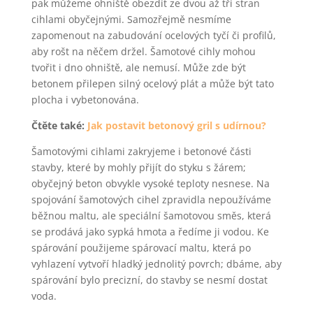
pak můžeme ohniště obezdít ze dvou až tří stran
cihlami obyčejnými. Samozřejmě nesmíme
zapomenout na zabudování ocelových tyčí či profilů,
aby rošt na něčem držel. Šamotové cihly mohou
tvořit i dno ohniště, ale nemusí. Může zde být
betonem přilepen silný ocelový plát a může být tato
plocha i vybetonována.
Čtěte také:
Jak postavit betonový gril s udírnou?
Šamotovými cihlami zakryjeme i betonové části
stavby, které by mohly přijít do styku s žárem;
obyčejný beton obvykle vysoké teploty nesnese. Na
spojování šamotových cihel zpravidla nepoužíváme
běžnou maltu, ale speciální šamotovou směs, která
se prodává jako sypká hmota a ředíme ji vodou. Ke
spárování použijeme spárovací maltu, která po
vyhlazení vytvoří hladký jednolitý povrch; dbáme, aby
spárování bylo precizní, do stavby se nesmí dostat
voda.