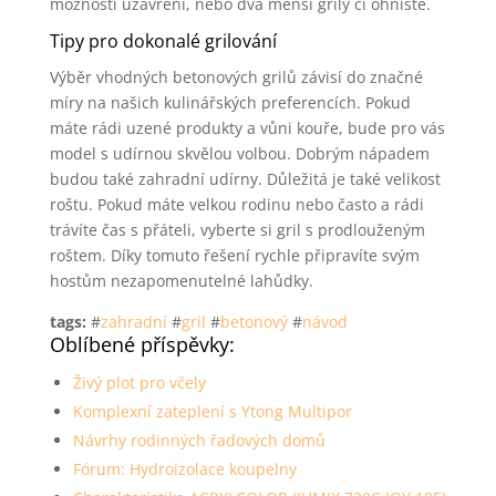
možností uzavření, nebo dva menší grily či ohniště.
Tipy pro dokonalé grilování
Výběr vhodných betonových grilů závisí do značné
míry na našich kulinářských preferencích. Pokud
máte rádi uzené produkty a vůni kouře, bude pro vás
model s udírnou skvělou volbou. Dobrým nápadem
budou také zahradní udírny. Důležitá je také velikost
roštu. Pokud máte velkou rodinu nebo často a rádi
trávíte čas s přáteli, vyberte si gril s prodlouženým
roštem. Díky tomuto řešení rychle připravíte svým
hostům nezapomenutelné lahůdky.
tags:
#
zahradní
#
gril
#
betonový
#
návod
Oblíbené příspěvky:
Živý plot pro včely
Komplexní zateplení s Ytong Multipor
Návrhy rodinných řadových domů
Fórum: Hydroizolace koupelny