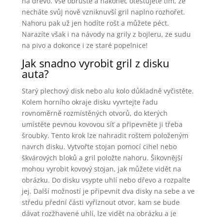
na dřevo. Vše obruste a nakonec otestujete tím, že
necháte svůj nově vzniknuvší gril naplno rozhořet.
Nahoru pak už jen hodíte rošt a můžete péct.
Narazíte však i na návody na grily z bojleru, ze sudu
na pivo a dokonce i ze staré popelnice!
Jak snadno vyrobit gril z disku
auta?
Starý plechový disk nebo alu kolo důkladně vyčistěte.
Kolem horního okraje disku vyvrtejte řadu
rovnoměrně rozmístěných otvorů, do kterých
umístěte pevnou kovovou síť a připevněte ji třeba
šroubky. Tento krok lze nahradit roštem položeným
navrch disku. Vytvořte stojan pomocí cihel nebo
škvárových bloků a gril položte nahoru. Šikovnější
mohou vyrobit kovový stojan, jak můžete vidět na
obrázku. Do disku vsypte uhlí nebo dřevo a rozpalte
jej. Další možností je připevnit dva disky na sebe a ve
středu přední části vyříznout otvor, kam se bude
dávat rozžhavené uhlí, lze vidět na obrázku a je