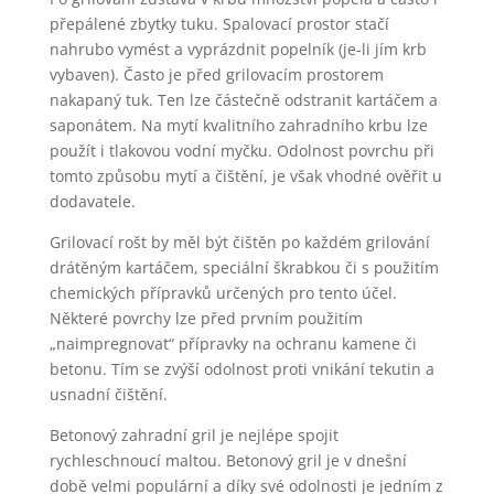
přepálené zbytky tuku. Spalovací prostor stačí
nahrubo vymést a vyprázdnit popelník (je-li jím krb
vybaven). Často je před grilovacím prostorem
nakapaný tuk. Ten lze částečně odstranit kartáčem a
saponátem. Na mytí kvalitního zahradního krbu lze
použít i tlakovou vodní myčku. Odolnost povrchu při
tomto způsobu mytí a čištění, je však vhodné ověřit u
dodavatele.
Grilovací rošt by měl být čištěn po každém grilování
drátěným kartáčem, speciální škrabkou či s použitím
chemických přípravků určených pro tento účel.
Některé povrchy lze před prvním použitím
„naimpregnovat“ přípravky na ochranu kamene či
betonu. Tím se zvýší odolnost proti vnikání tekutin a
usnadní čištění.
Betonový zahradní gril je nejlépe spojit
rychleschnoucí maltou. Betonový gril je v dnešní
době velmi populární a díky své odolnosti je jedním z