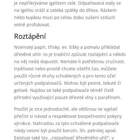
je nepřikrýváme igelitem celé. Odpařovaná vody se
na igelitu sráží a zatéká zpátky do dřeva. Rázkem
nebo kupkou musí po celou dobu sušení vzduch
volně profukovat.
Roztápění
Novinový papír, třísky, ev. šišky a pomalu přikládat
dřevěné uhlí- to je tradiční způsob roztápění a někdo
na něj nedá dopustit. Nemáte-li potřebnou zručnost,
trpělivost nebo prostě chcete ušetřit čas, můžete
použít různé druhy schválených a pro tento účel
určených podpalovačů. Mohou být pevné, tekuté či
gelové. Najdou se také podpalovače téměř čistě
přírodní využívající pouze dřevité vlny s parafínem.
Použití je sice jednoduché, ale většinou se vyplatí
přečíst si návod a respektovat bezpečnostní pokyny
výrobce. Náhradou za tyto schválené podpalovače
nikdy nesmí být použit benzín, líh, petrolej apod.
Existuje také tzv. „rozpalovač dřevěného uhlí“, v