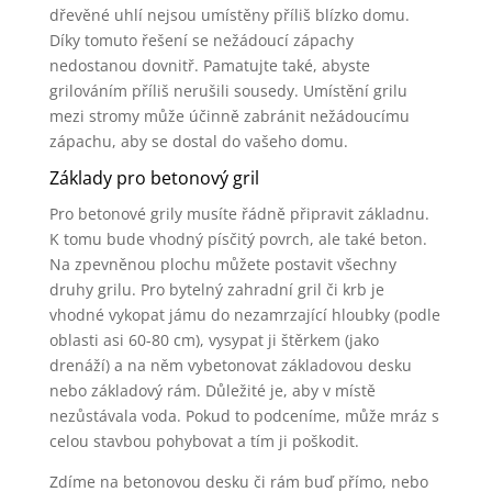
dřevěné uhlí nejsou umístěny příliš blízko domu.
Díky tomuto řešení se nežádoucí zápachy
nedostanou dovnitř. Pamatujte také, abyste
grilováním příliš nerušili sousedy. Umístění grilu
mezi stromy může účinně zabránit nežádoucímu
zápachu, aby se dostal do vašeho domu.
Základy pro betonový gril
Pro betonové grily musíte řádně připravit základnu.
K tomu bude vhodný písčitý povrch, ale také beton.
Na zpevněnou plochu můžete postavit všechny
druhy grilu. Pro bytelný zahradní gril či krb je
vhodné vykopat jámu do nezamrzající hloubky (podle
oblasti asi 60-80 cm), vysypat ji štěrkem (jako
drenáží) a na něm vybetonovat základovou desku
nebo základový rám. Důležité je, aby v místě
nezůstávala voda. Pokud to podceníme, může mráz s
celou stavbou pohybovat a tím ji poškodit.
Zdíme na betonovou desku či rám buď přímo, nebo