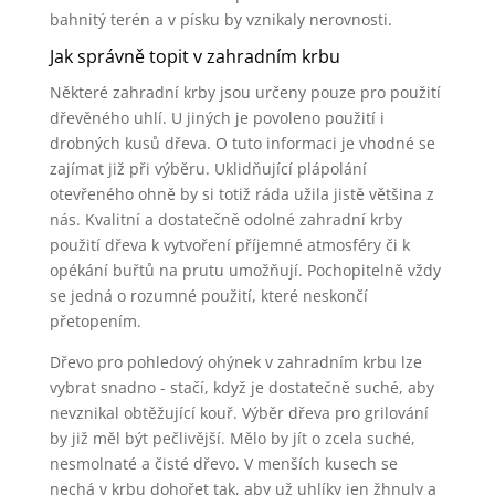
bahnitý terén a v písku by vznikaly nerovnosti.
Jak správně topit v zahradním krbu
Některé zahradní krby jsou určeny pouze pro použití
dřevěného uhlí. U jiných je povoleno použití i
drobných kusů dřeva. O tuto informaci je vhodné se
zajímat již při výběru. Uklidňující plápolání
otevřeného ohně by si totiž ráda užila jistě většina z
nás. Kvalitní a dostatečně odolné zahradní krby
použití dřeva k vytvoření příjemné atmosféry či k
opékání buřtů na prutu umožňují. Pochopitelně vždy
se jedná o rozumné použití, které neskončí
přetopením.
Dřevo pro pohledový ohýnek v zahradním krbu lze
vybrat snadno - stačí, když je dostatečně suché, aby
nevznikal obtěžující kouř. Výběr dřeva pro grilování
by již měl být pečlivější. Mělo by jít o zcela suché,
nesmolnaté a čisté dřevo. V menších kusech se
nechá v krbu dohořet tak, aby už uhlíky jen žhnuly a