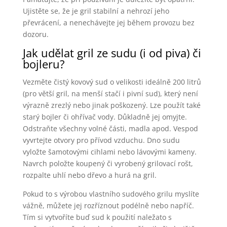
Ujistěte se, že je gril stabilní a nehrozí jeho
převrácení, a nenechávejte jej během provozu bez
dozoru.
Jak udělat gril ze sudu (i od piva) či
bojleru?
Vezměte čistý kovový sud o velikosti ideálně 200 litrů
(pro větší gril, na menší stačí i pivní sud), který není
výrazně zrezlý nebo jinak poškozený. Lze použít také
starý bojler či ohřívač vody. Důkladně jej omyjte.
Odstraňte všechny volné části, madla apod. Vespod
vyvrtejte otvory pro přívod vzduchu. Dno sudu
vyložte šamotovými cihlami nebo lávovými kameny.
Navrch položte koupený či vyrobený grilovací rošt,
rozpalte uhlí nebo dřevo a hurá na gril.
Pokud to s výrobou vlastního sudového grilu myslíte
vážně, můžete jej rozříznout podélně nebo napříč.
Tím si vytvoříte buď sud k použití naležato s