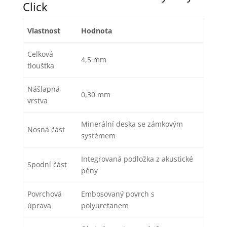
Click
Vlastnost
Hodnota
Celková
4,5 mm
tloušťka
Nášlapná
0,30 mm
vrstva
Minerální deska se zámkovým
Nosná část
systémem
Integrovaná podložka z akustické
Spodní část
pěny
Povrchová
Embosovaný povrch s
úprava
polyuretanem