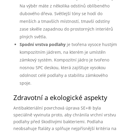
Na výběr máte z několika odstínů oblíbeného
dubového dřeva. Světlejší tóny se hodí do
menších a tmavších místností, tmavší odstíny
zase skvěle zapadnou do prostorných interiérů
plných světla.
Spodní vrstva podlahy
je tvořena vysoce hustým
kompozitním jádrem, na kterém je umístěn
zámkový systém. Kompozitní jádro je tvořeno
nosnou SPC deskou, která zajišťuje vysokou
odolnost celé podlahy a stabilitu zámkového
spoje.
Zdravotní a ekologické aspekty
Antibakteriální povrchová úprava SE+® byla
speciálně vyvinuta proto, aby chránila vrchní vrstvu
podlahy před škodlivými bakteriemi. Podlaha
neobsahuje ftaláty a splňuje nejpřísnější kritéria na