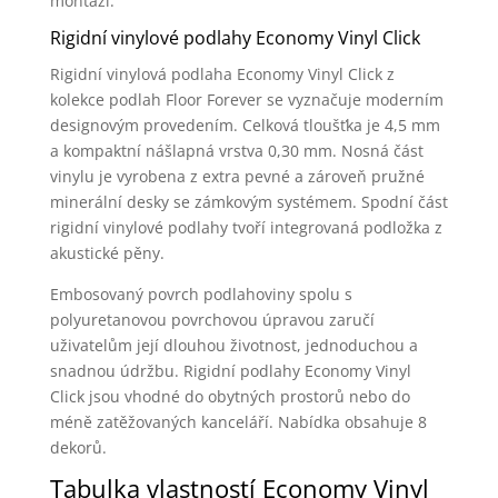
montáží.
Rigidní vinylové podlahy Economy Vinyl Click
Rigidní vinylová podlaha Economy Vinyl Click z
kolekce podlah Floor Forever se vyznačuje moderním
designovým provedením. Celková tloušťka je 4,5 mm
a kompaktní nášlapná vrstva 0,30 mm. Nosná část
vinylu je vyrobena z extra pevné a zároveň pružné
minerální desky se zámkovým systémem. Spodní část
rigidní vinylové podlahy tvoří integrovaná podložka z
akustické pěny.
Embosovaný povrch podlahoviny spolu s
polyuretanovou povrchovou úpravou zaručí
uživatelům její dlouhou životnost, jednoduchou a
snadnou údržbu. Rigidní podlahy Economy Vinyl
Click jsou vhodné do obytných prostorů nebo do
méně zatěžovaných kanceláří. Nabídka obsahuje 8
dekorů.
Tabulka vlastností Economy Vinyl