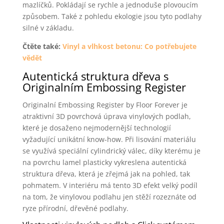
mazlíčků. Pokládají se rychle a jednoduše plovoucím
způsobem. Také z pohledu ekologie jsou tyto podlahy
silné v základu.
Čtěte také:
Vinyl a vlhkost betonu: Co potřebujete
vědět
Autentická struktura dřeva s
Originalním Embossing Register
Originalní Embossing Register by Floor Forever je
atraktivní 3D povrchová úprava vinylových podlah,
které je dosaženo nejmodernější technologií
vyžadující unikátní know-how. Při lisování materiálu
se využívá speciální cylindrický válec, díky kterému je
na povrchu lamel plasticky vykreslena autentická
struktura dřeva, která je zřejmá jak na pohled, tak
pohmatem. V interiéru má tento 3D efekt velký podíl
na tom, že vinylovou podlahu jen stěží rozeznáte od
ryze přírodní, dřevěné podlahy.