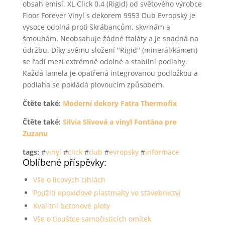
obsah emisí. XL Click 0,4 (Rigid) od světového výrobce
Floor Forever Vinyl s dekorem 9953 Dub Evropský je
vysoce odolná proti škrábancům, skvrnám a
šmouhám. Neobsahuje žádné ftaláty a je snadná na
údržbu. Díky svému složení "Rigid" (minerál/kámen)
se řadí mezi extrémně odolné a stabilní podlahy.
Každá lamela je opatřená integrovanou podložkou a
podlaha se pokládá plovoucím způsobem.
Čtěte také:
Moderní dekory Fatra Thermofix
Čtěte také:
Silvia Slivová a vinyl Fontána pre
Zuzanu
tags:
#
vinyl
#
click
#
dub
#
evropsky
#
informace
Oblíbené příspěvky:
Vše o lícových cihlách
Použití epoxidové plastmalty ve stavebnictví
Kvalitní betonové ploty
Vše o tloušťce samočisticích omítek