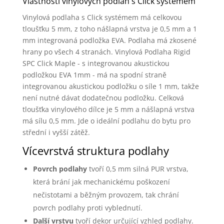
Vlastnosti vinylových podlah s Click systémem
Vinylová podlaha s Click systémem má celkovou
tloušťku 5 mm, z toho nášlapná vrstva je 0,5 mm a 1
mm integrovaná podložka EVA. Podlaha má zkosené
hrany po všech 4 stranách. Vinylová Podlaha Rigid
SPC Click Maple - s integrovanou akustickou
podložkou EVA 1mm - má na spodní straně
integrovanou akustickou podložku o síle 1 mm, takže
není nutné dávat dodatečnou podložku. Celková
tloušťka vinylového dílce je 5 mm a nášlapná vrstva
má sílu 0,5 mm. Jde o ideální podlahu do bytu pro
střední i vyšší zátěž.
Vícevrstvá struktura podlahy
Povrch podlahy
tvoří 0,5 mm silná PUR vrstva,
která brání jak mechanickému poškození
nečistotami a běžným provozem, tak chrání
povrch podlahy proti vyblednutí.
Další vrstvu
tvoří dekor určující vzhled podlahy.