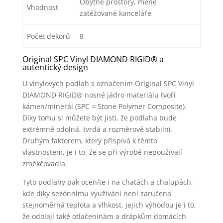
Obytné prostory, méně
Vhodnost
zatěžované kanceláře
Počet dekorů
8
Original SPC Vinyl DIAMOND RIGID® a
autentický design
U vinylových podlah s označením Original SPC Vinyl
DIAMOND RIGID® nosné jádro materiálu tvoří
kámen/minerál (SPC = Stone Polymer Composite).
Díky tomu si můžete být jisti, že podlaha bude
extrémně odolná, tvrdá a rozměrově stabilní.
Druhým faktorem, který přispívá k těmto
vlastnostem, je i to, že se při výrobě nepoužívají
změkčovadla.
Tyto podlahy pak oceníte i na chatách a chalupách,
kde díky sezónnímu využívání není zaručena
stejnoměrná teplota a vlhkost. Jejich výhodou je i to,
že odolají také otlačeninám a drápkům domácích