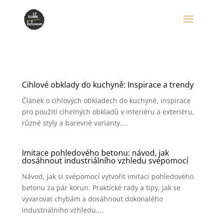
Cihlové obklady do kuchyně: Inspirace a trendy
Článek o cihlových obkladech do kuchyně, inspirace
pro použití cihelných obkladů v interiéru a exteriéru,
různé styly a barevné varianty....
Imitace pohledového betonu: návod, jak
dosáhnout industriálního vzhledu svépomocí
Návod, jak si svépomocí vytvořit imitaci pohledového
betonu za pár korun. Praktické rady a tipy, jak se
vyvarovat chybám a dosáhnout dokonalého
industriálního vzhledu....