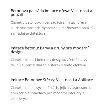
Betonová palisáda imitace dřeva: Vlastnosti a
použití
Článek o betonových palisádách s imitací dřeva,
jejich vlastnostech, výhodách a možnostech použití v
zahradní architektuře....
Imitace betonu: Barvy a druhy pro moderní
design
Článek o imitaci betonu v designu, včetně barev,
druhů a využití dlažeb a stěrek s tímto efektem....
Imitace Betonové Stěrky: Vlastnosti a Aplikace
Článek o betonových stěrkách, jejich vlastnostech,
aplikacích a výhodách pro moderní interiéry a
exteriéry....