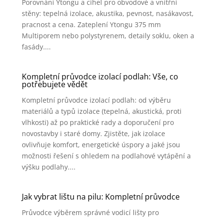
Porovnání Ytongu a cihel pro obvodové a vnitřní
stěny: tepelná izolace, akustika, pevnost, nasákavost,
pracnost a cena. Zateplení Ytongu 375 mm
Multiporem nebo polystyrenem, detaily soklu, oken a
fasády....
Kompletní průvodce izolací podlah: Vše, co
potřebujete vědět
Kompletní průvodce izolací podlah: od výběru
materiálů a typů izolace (tepelná, akustická, proti
vlhkosti) až po praktické rady a doporučení pro
novostavby i staré domy. Zjistěte, jak izolace
ovlivňuje komfort, energetické úspory a jaké jsou
možnosti řešení s ohledem na podlahové vytápění a
výšku podlahy....
Jak vybrat lištu na pilu: Kompletní průvodce
Průvodce výběrem správné vodicí lišty pro