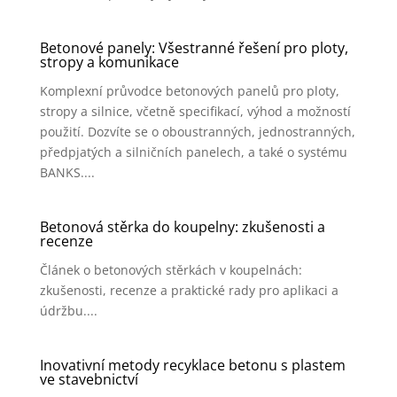
Betonové panely: Všestranné řešení pro ploty,
stropy a komunikace
Komplexní průvodce betonových panelů pro ploty,
stropy a silnice, včetně specifikací, výhod a možností
použití. Dozvíte se o oboustranných, jednostranných,
předpjatých a silničních panelech, a také o systému
BANKS....
Betonová stěrka do koupelny: zkušenosti a
recenze
Článek o betonových stěrkách v koupelnách:
zkušenosti, recenze a praktické rady pro aplikaci a
údržbu....
Inovativní metody recyklace betonu s plastem
ve stavebnictví