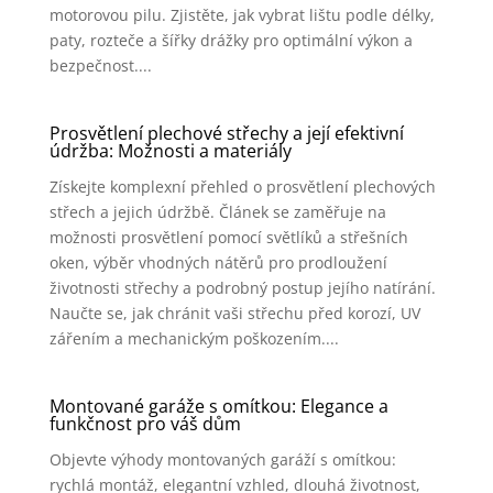
motorovou pilu. Zjistěte, jak vybrat lištu podle délky,
paty, rozteče a šířky drážky pro optimální výkon a
bezpečnost....
Prosvětlení plechové střechy a její efektivní
údržba: Možnosti a materiály
Získejte komplexní přehled o prosvětlení plechových
střech a jejich údržbě. Článek se zaměřuje na
možnosti prosvětlení pomocí světlíků a střešních
oken, výběr vhodných nátěrů pro prodloužení
životnosti střechy a podrobný postup jejího natírání.
Naučte se, jak chránit vaši střechu před korozí, UV
zářením a mechanickým poškozením....
Montované garáže s omítkou: Elegance a
funkčnost pro váš dům
Objevte výhody montovaných garáží s omítkou:
rychlá montáž, elegantní vzhled, dlouhá životnost,