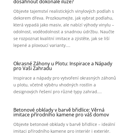
dosáhnout dokonalé iluze?
Objevte tajemství realistických vinylových podlah s
dekorem dřeva. Prozkoumejte, jak vybrat podlahu,
která vypadá jako masiv, ale nabízí výhody vinylu –
odolnost, voděodolnost a snadnou údržbu. Naučte
se rozpoznat kvalitní imitace a zjistěte, jak se liší
lepené a plovoucí varianty....
Okrasné Záhony u Plotu: Inspirace a Nápady
pro Vaši Zahradu
Inspirace a nápady pro vytvoření okrasných záhonů
u plotu, včetně výběru vhodných rostlin a
designových řešení pro různé typy zahrad....
Betonové obklady v barvě břidlice: Věrná
imitace přírodního kamene pro váš domov
Objevte betonové obklady v barvě břidlice – ideální
imitaci přírodního kamene pro interiér i exteriér.