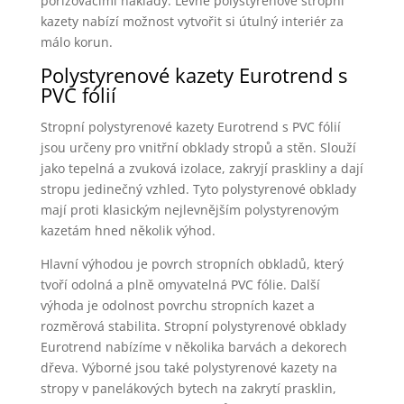
pořizovacími náklady. Levné polystyrenové stropní
kazety nabízí možnost vytvořit si útulný interiér za
málo korun.
Polystyrenové kazety Eurotrend s
PVC fólií
Stropní polystyrenové kazety Eurotrend s PVC fólií
jsou určeny pro vnitřní obklady stropů a stěn. Slouží
jako tepelná a zvuková izolace, zakryjí praskliny a dají
stropu jedinečný vzhled. Tyto polystyrenové obklady
mají proti klasickým nejlevnějším polystyrenovým
kazetám hned několik výhod.
Hlavní výhodou je povrch stropních obkladů, který
tvoří odolná a plně omyvatelná PVC fólie. Další
výhoda je odolnost povrchu stropních kazet a
rozměrová stabilita. Stropní polystyrenové obklady
Eurotrend nabízíme v několika barvách a dekorech
dřeva. Výborné jsou také polystyrenové kazety na
stropy v panelákových bytech na zakrytí prasklin,