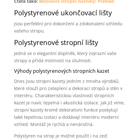
Čtěte také:
Betonové stropní nosníky: Přehled
Polystyrenové ukončovací lišty
Jsou perfektní pro dokončení a zdokonalení vzhledu
vašeho stropu.
Polystyrenové stropní lišty
Jedná se o elegantní doplněk, který zvýrazní vaše
stropy a přidá místnosti na útulnosti.
Výhody polystyrenových stropních kazet
Dnes jsou stropní kazety jedním z mnoha výrobků,
které slouží pro zateplení a dekoraci stropů a stěn v
interiéru. Charakteristickou vlastností stropních
kazet je navíc tepelná i akustická izolace. Jak již víme,
stropní kazety kromě dekorativní funkce poskytují
také tepelnou izolaci a dodávají interiéru moderní
vzhled. Montáž je rychlá a nenáročná.
Polystyren na strop je možné použít i na zeď.