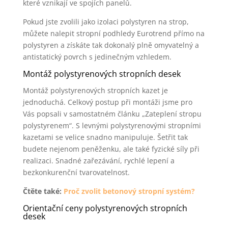
které vznikají ve spojích panelů.
Pokud jste zvolili jako izolaci polystyren na strop,
můžete nalepit stropní podhledy Eurotrend přímo na
polystyren a získáte tak dokonalý plně omyvatelný a
antistatický povrch s jedinečným vzhledem.
Montáž polystyrenových stropních desek
Montáž polystyrenových stropních kazet je
jednoduchá. Celkový postup při montáži jsme pro
Vás popsali v samostatném článku „Zateplení stropu
polystyrenem“. S levnými polystyrenovými stropními
kazetami se velice snadno manipuluje. Šetřit tak
budete nejenom peněženku, ale také fyzické síly při
realizaci. Snadné zařezávání, rychlé lepení a
bezkonkurenční tvarovatelnost.
Čtěte také:
Proč zvolit betonový stropní systém?
Orientační ceny polystyrenových stropních
desek