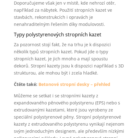
Doporučujeme však jen v místě, kde nehrozí otěr,
například za nábytek. Použití stropních kazet ve
stavbách, rekonstrukcích i opravách je
nenahraditelným řešením díky modulovosti.
Typy polystyrenových stropních kazet
Za pozornost stojí fakt, že na trhu je k dispozici
několik typů stropních kazet. Pokud jde o typy
stropních kazet, je jich mnoho a mají spoustu
dekorů. Stropní kazety jsou k dispozici například s 3D
strukturou, ale mohou být i zcela hladké.
Čtěte také:
Betonové stropní desky – přehled
Můžeme se setkat i se stropními kazety z
expandovaného pěnového polystyrenu (EPS) nebo s
extrudovanými kazetami, které jsou vyrobeny ze
speciální polystyrenové pěny. Stropní polystyrenové
kazety z extrudovaného polystyrenu vynikají nejenom
svým jednoduchým designem, ale především nízkými