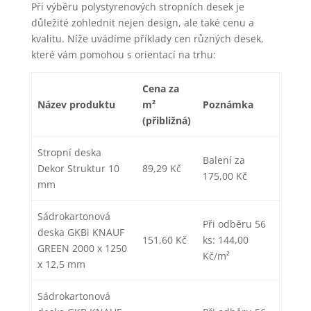
Při výběru polystyrenových stropních desek je
důležité zohlednit nejen design, ale také cenu a
kvalitu. Níže uvádíme příklady cen různých desek,
které vám pomohou s orientací na trhu:
Cena za
Název produktu
m²
Poznámka
(přibližná)
Stropní deska
Balení za
Dekor Struktur 10
89,29 Kč
175,00 Kč
mm
Sádrokartonová
Při odběru 56
deska GKBi KNAUF
151,60 Kč
ks: 144,00
GREEN 2000 x 1250
Kč/m²
x 12,5 mm
Sádrokartonová