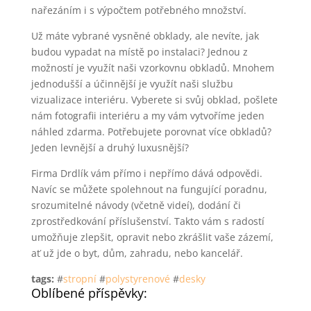
nařezáním i s výpočtem potřebného množství.
Už máte vybrané vysněné obklady, ale nevíte, jak
budou vypadat na místě po instalaci? Jednou z
možností je využít naši vzorkovnu obkladů. Mnohem
jednodušší a účinnější je využít naši službu
vizualizace interiéru. Vyberete si svůj obklad, pošlete
nám fotografii interiéru a my vám vytvoříme jeden
náhled zdarma. Potřebujete porovnat více obkladů?
Jeden levnější a druhý luxusnější?
Firma Drdlík vám přímo i nepřímo dává odpovědi.
Navíc se můžete spolehnout na fungující poradnu,
srozumitelné návody (včetně videí), dodání či
zprostředkování příslušenství. Takto vám s radostí
umožňuje zlepšit, opravit nebo zkrášlit vaše zázemí,
ať už jde o byt, dům, zahradu, nebo kancelář.
tags:
#
stropní
#
polystyrenové
#
desky
Oblíbené příspěvky: