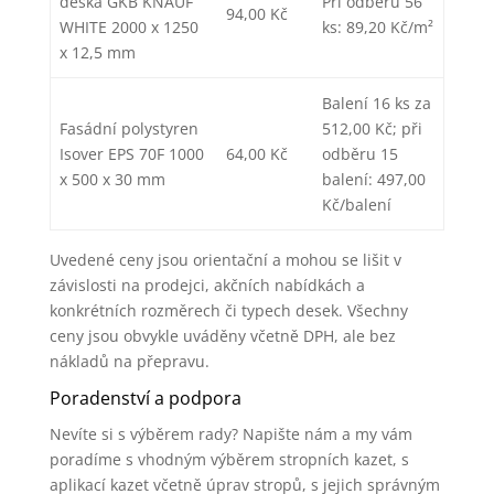
deska GKB KNAUF
Při odběru 56
94,00 Kč
WHITE 2000 x 1250
ks: 89,20 Kč/m²
x 12,5 mm
Balení 16 ks za
Fasádní polystyren
512,00 Kč; při
Isover EPS 70F 1000
64,00 Kč
odběru 15
x 500 x 30 mm
balení: 497,00
Kč/balení
Uvedené ceny jsou orientační a mohou se lišit v
závislosti na prodejci, akčních nabídkách a
konkrétních rozměrech či typech desek. Všechny
ceny jsou obvykle uváděny včetně DPH, ale bez
nákladů na přepravu.
Poradenství a podpora
Nevíte si s výběrem rady? Napište nám a my vám
poradíme s vhodným výběrem stropních kazet, s
aplikací kazet včetně úprav stropů, s jejich správným