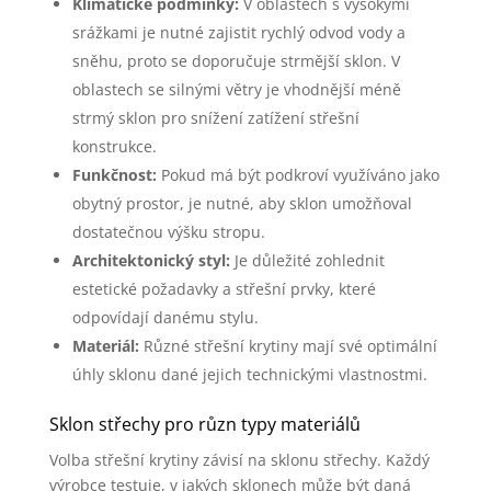
Klimatické podmínky:
V oblastech s vysokými
srážkami je nutné zajistit rychlý odvod vody a
sněhu, proto se doporučuje strmější sklon. V
oblastech se silnými větry je vhodnější méně
strmý sklon pro snížení zatížení střešní
konstrukce.
Funkčnost:
Pokud má být podkroví využíváno jako
obytný prostor, je nutné, aby sklon umožňoval
dostatečnou výšku stropu.
Architektonický styl:
Je důležité zohlednit
estetické požadavky a střešní prvky, které
odpovídají danému stylu.
Materiál:
Různé střešní krytiny mají své optimální
úhly sklonu dané jejich technickými vlastnostmi.
Sklon střechy pro různ typy materiálů
Volba střešní krytiny závisí na sklonu střechy. Každý
výrobce testuje, v jakých sklonech může být daná