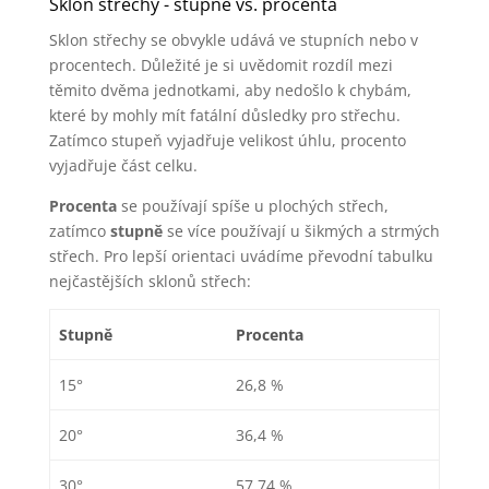
Sklon střechy - stupně vs. procenta
Sklon střechy se obvykle udává ve stupních nebo v
procentech. Důležité je si uvědomit rozdíl mezi
těmito dvěma jednotkami, aby nedošlo k chybám,
které by mohly mít fatální důsledky pro střechu.
Zatímco stupeň vyjadřuje velikost úhlu, procento
vyjadřuje část celku.
Procenta
se používají spíše u plochých střech,
zatímco
stupně
se více používají u šikmých a strmých
střech. Pro lepší orientaci uvádíme převodní tabulku
nejčastějších sklonů střech:
Stupně
Procenta
15°
26,8 %
20°
36,4 %
30°
57,74 %