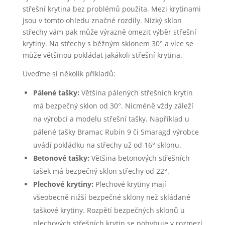
střešní krytina bez problémů použita. Mezi krytinami
jsou v tomto ohledu značné rozdíly. Nízký sklon
střechy vám pak může výrazně omezit výběr střešní
krytiny. Na střechy s běžným sklonem 30° a více se
může většinou pokládat jakákoli střešní krytina.
Uveďme si několik příkladů:
Pálené tašky:
Většina pálených střešních krytin
má bezpečný sklon od 30°. Nicméně vždy záleží
na výrobci a modelu střešní tašky. Například u
pálené tašky Bramac Rubín 9 či Smaragd výrobce
uvádí pokládku na střechy už od 16° sklonu.
Betonové tašky:
Většina betonových střešních
tašek má bezpečný sklon střechy od 22°.
Plechové krytiny:
Plechové krytiny mají
všeobecně nižší bezpečné sklony než skládané
taškové krytiny. Rozpětí bezpečných sklonů u
plechových střešních krytin se pohybuje v rozmezí