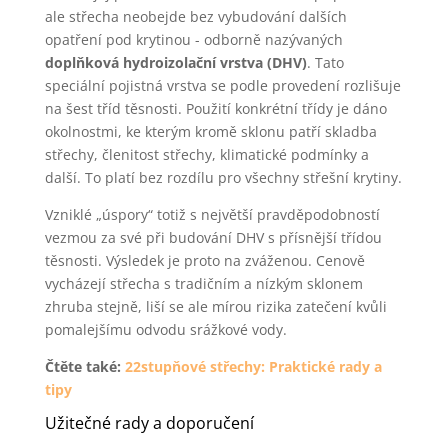
ale střecha neobejde bez vybudování dalších
opatření pod krytinou - odborně nazývaných
doplňková hydroizolační vrstva (DHV)
. Tato
speciální pojistná vrstva se podle provedení rozlišuje
na šest tříd těsnosti. Použití konkrétní třídy je dáno
okolnostmi, ke kterým kromě sklonu patří skladba
střechy, členitost střechy, klimatické podmínky a
další. To platí bez rozdílu pro všechny střešní krytiny.
Vzniklé „úspory“ totiž s největší pravděpodobností
vezmou za své při budování DHV s přísnější třídou
těsnosti. Výsledek je proto na zváženou. Cenově
vycházejí střecha s tradičním a nízkým sklonem
zhruba stejně, liší se ale mírou rizika zatečení kvůli
pomalejšímu odvodu srážkové vody.
Čtěte také:
22stupňové střechy: Praktické rady a
tipy
Užitečné rady a doporučení