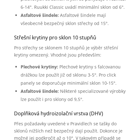
6-14°. Ruukki Classic uvádí minimální sklon od 6°.
Asfaltové šindele:
Asfaltové šindele mají
všeobecně bezpečný sklon střechy od 15°.
Střešní krytiny pro sklon 10 stupňů
Pro střechy se sklonem 10 stupňů je výběr střešní
krytiny omezený. Vhodné jsou především:
Plechové krytiny:
Plechové krytiny s falcovanou
drážkou lze použít již od sklonu 3-5°. Pro click
panely se doporučuje minimální sklon 10-15°.
Asfaltové šindele:
Některé specializované výrobky
lze použít i pro sklony od 9,5°.
Doplňková hydroizolační vrstva (DHV)
Přes požadavky uvedené v Pravidlech se tašky do
sklonů nižších než bezpečný dají použít. Dokonce je
možné jej podkročit až o 10°. V takovém případě se