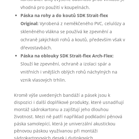
vhodná pro použití v koupelnách.
Páska na rohy a do koutů SDK Strait-flex
Original:
Vyrobená z neměkčeného PVC, celulózy a
skleněného vlákna se používá ke zpevnění a
ochraně jakýchkoli rohů a koutů, především však v
dřevostavbách.
Páska na oblouky SDK Strait-flex Arch-Flex:
Slouží ke zpevnění, ochraně a izolaci spár a
vnitřních i vnějších oblých rohů náchylných na
vznik vlasových trhlin.
Kromě výše uvedených bandáží a pásek jsou k
dispozici i další doplňkové produkty, které usnadňují
montáž sádrokartonu a zajišťují jeho dlouhou
životnost. Mezi ně patří například podkladní pěnová
páska samolepící, která je univerzální akustickou
pěnovou páskou využívanou při montáži
sádrokartonových desek i dutinkových