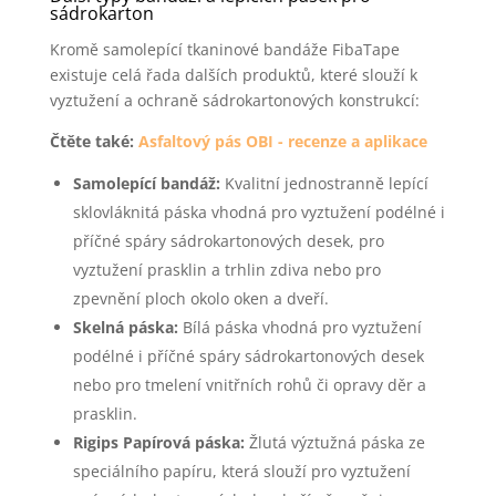
sádrokarton
Kromě samolepící tkaninové bandáže FibaTape
existuje celá řada dalších produktů, které slouží k
vyztužení a ochraně sádrokartonových konstrukcí:
Čtěte také:
Asfaltový pás OBI - recenze a aplikace
Samolepící bandáž:
Kvalitní jednostranně lepící
sklovláknitá páska vhodná pro vyztužení podélné i
příčné spáry sádrokartonových desek, pro
vyztužení prasklin a trhlin zdiva nebo pro
zpevnění ploch okolo oken a dveří.
Skelná páska:
Bílá páska vhodná pro vyztužení
podélné i příčné spáry sádrokartonových desek
nebo pro tmelení vnitřních rohů či opravy děr a
prasklin.
Rigips Papírová páska:
Žlutá výztužná páska ze
speciálního papíru, která slouží pro vyztužení