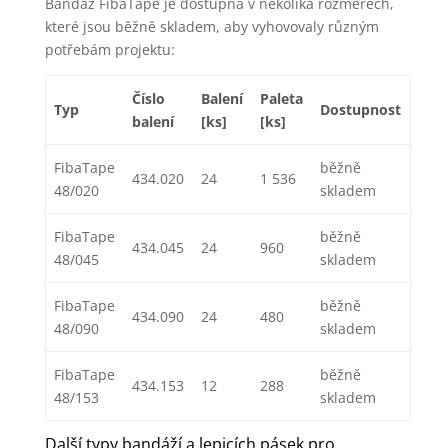
Bandáž FibaTape je dostupná v několika rozměrech,
které jsou běžně skladem, aby vyhovovaly různým
potřebám projektu:
Číslo
Balení
Paleta
Typ
Dostupnost
balení
[ks]
[ks]
FibaTape
běžně
434.020
24
1 536
48/020
skladem
FibaTape
běžně
434.045
24
960
48/045
skladem
FibaTape
běžně
434.090
24
480
48/090
skladem
FibaTape
běžně
434.153
12
288
48/153
skladem
Další typy bandáží a lepicích pásek pro