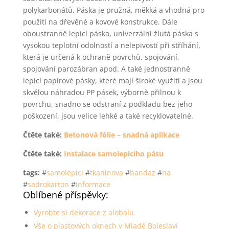
polykarbonátů. Páska je pružná, měkká a vhodná pro
použití na dřevěné a kovové konstrukce. Dále
oboustranně lepící páska, univerzální žlutá páska s
vysokou teplotní odolností a nelepivostí při stříhání,
která je určená k ochraně povrchů, spojování,
spojování parozábran apod. A také jednostranně
lepící papírové pásky, které mají široké využití a jsou
skvělou náhradou PP pásek, výborně přilnou k
povrchu, snadno se odstraní z podkladu bez jeho
poškození, jsou velice lehké a také recyklovatelné.
Čtěte také:
Betonová fólie – snadná aplikace
Čtěte také:
Instalace samolepicího pásu
tags:
#
samolepici
#
tkaninova
#
bandaz
#
na
#
sadrokarton
#
informace
Oblíbené příspěvky:
Vyrobte si dekorace z alobalu
Vše o plastových oknech v Mladé Boleslavi