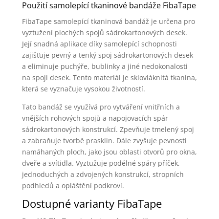
Použití samolepící tkaninové bandáže FibaTape
FibaTape samolepící tkaninová bandáž je určena pro
vyztužení plochých spojů sádrokartonových desek.
Její snadná aplikace díky samolepící schopnosti
zajišťuje pevný a tenký spoj sádrokartonových desek
a eliminuje puchýře, bublinky a jiné nedokonalosti
na spoji desek. Tento materiál je sklovláknitá tkanina,
která se vyznačuje vysokou životností.
Tato bandáž se využívá pro vytváření vnitřních a
vnějších rohových spojů a napojovacích spár
sádrokartonových konstrukcí. Zpevňuje tmelený spoj
a zabraňuje tvorbě prasklin. Dále zvyšuje pevnosti
namáhaných ploch, jako jsou oblasti otvorů pro okna,
dveře a svítidla. Vyztužuje podélné spáry příček,
jednoduchých a zdvojených konstrukcí, stropních
podhledů a opláštění podkroví.
Dostupné varianty FibaTape