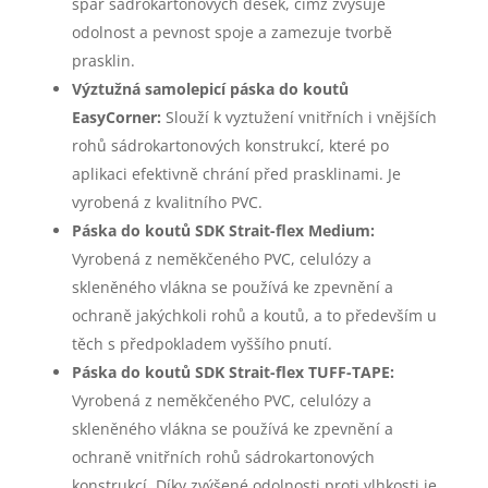
spár sádrokartonových desek, čímž zvyšuje
odolnost a pevnost spoje a zamezuje tvorbě
prasklin.
Výztužná samolepicí páska do koutů
EasyCorner:
Slouží k vyztužení vnitřních i vnějších
rohů sádrokartonových konstrukcí, které po
aplikaci efektivně chrání před prasklinami. Je
vyrobená z kvalitního PVC.
Páska do koutů SDK Strait-flex Medium:
Vyrobená z neměkčeného PVC, celulózy a
skleněného vlákna se používá ke zpevnění a
ochraně jakýchkoli rohů a koutů, a to především u
těch s předpokladem vyššího pnutí.
Páska do koutů SDK Strait-flex TUFF-TAPE:
Vyrobená z neměkčeného PVC, celulózy a
skleněného vlákna se používá ke zpevnění a
ochraně vnitřních rohů sádrokartonových
konstrukcí. Díky zvýšené odolnosti proti vlhkosti je