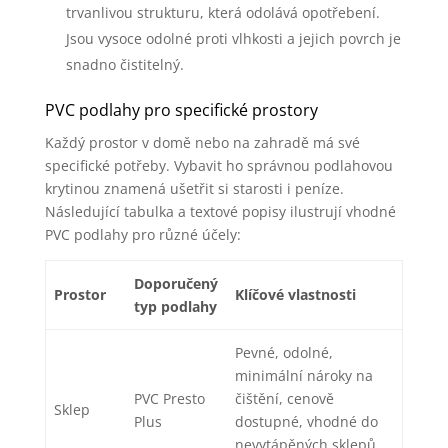
trvanlivou strukturu, která odolává opotřebení.
Jsou vysoce odolné proti vlhkosti a jejich povrch je
snadno čistitelný.
PVC podlahy pro specifické prostory
Každý prostor v domě nebo na zahradě má své
specifické potřeby. Vybavit ho správnou podlahovou
krytinou znamená ušetřit si starosti i peníze.
Následující tabulka a textové popisy ilustrují vhodné
PVC podlahy pro různé účely:
Doporučený
Prostor
Klíčové vlastnosti
typ podlahy
Pevné, odolné,
minimální nároky na
PVC Presto
čištění, cenově
Sklep
Plus
dostupné, vhodné do
nevytápěných sklepů,