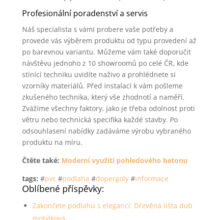
Profesionální poradenství a servis
Náš specialista s vámi probere vaše potřeby a
provede vás výběrem produktu od typu provedení až
po barevnou variantu. Můžeme vám také doporučit
návštěvu jednoho z 10 showroomů po celé ČR, kde
stínící techniku uvidíte naživo a prohlédnete si
vzorníky materiálů. Před instalací k vám pošleme
zkušeného technika, který vše zhodnotí a naměří.
Zvážíme všechny faktory, jako je třeba odolnost proti
větru nebo technická specifika každé stavby. Po
odsouhlasení nabídky zadáváme výrobu vybraného
produktu na míru.
Čtěte také:
Moderní využití pohledového betonu
tags:
#
pvc
#
podlaha
#
dopergoly
#
informace
Oblíbené příspěvky:
Zakončete podlahu s elegancí: Dřevěná lišta dub
motýlková