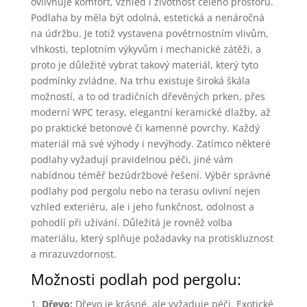
ovlivňuje komfort, vzhled i životnost celého prostoru.
Podlaha by měla být odolná, estetická a nenáročná
na údržbu. Je totiž vystavena povětrnostním vlivům,
vlhkosti, teplotním výkyvům i mechanické zátěži, a
proto je důležité vybrat takový materiál, který tyto
podmínky zvládne. Na trhu existuje široká škála
možností, a to od tradičních dřevěných prken, přes
moderní WPC terasy, elegantní keramické dlažby, až
po praktické betonové či kamenné povrchy. Každý
materiál má své výhody i nevýhody. Zatímco některé
podlahy vyžadují pravidelnou péči, jiné vám
nabídnou téměř bezúdržbové řešení. Výběr správné
podlahy pod pergolu nebo na terasu ovlivní nejen
vzhled exteriéru, ale i jeho funkčnost, odolnost a
pohodlí při užívání. Důležitá je rovněž volba
materiálu, který splňuje požadavky na protiskluznost
a mrazuvzdornost.
Možnosti podlah pod pergolu:
Dřevo:
Dřevo je krásné, ale vyžaduje péči. Exotické