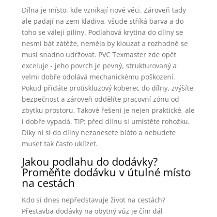
Dílna je místo, kde vznikají nové věci. Zároveň tady
ale padají na zem kladiva, všude stříká barva a do
toho se válejí piliny. Podlahová krytina do dílny se
nesmí bát zátěže, neměla by klouzat a rozhodně se
musí snadno udržovat. PVC Texmaster zde opět
exceluje - jeho povrch je pevný, strukturovaný a
velmi dobře odolává mechanickému poškození.
Pokud přidáte protiskluzový koberec do dílny, zvýšíte
bezpečnost a zároveň oddělíte pracovní zónu od
zbytku prostoru. Takové řešení je nejen praktické, ale
i dobře vypadá. TIP: před dílnu si umístěte rohožku.
Díky ní si do dílny nezanesete bláto a nebudete
muset tak často uklízet.
Jakou podlahu do dodávky?
Proměňte dodávku v útulné místo
na cestách
Kdo si dnes nepředstavuje život na cestách?
Přestavba dodávky na obytný vůz je čím dál