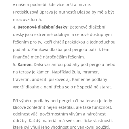
v našem podnebí, kde více prší a mrzne.
Protiskluzová úprava je nutností! Dlažba by měla být
mrazuvzdorná.
Betonové dlažební desky:
Betonové dlažební
desky jsou extrémně odolným a cenově dostupným
řešením pro ty, kteří chtějí praktickou a jednoduchou
podlahu. Zámková dlažba pod pergolu patří k těm
finančně méně náročnějším řešením.
Kámen:
Další variantou podlahy pod pergolu nebo
na terasy je kámen. Například žula, mramor,
travertin, andezit, pískovec aj. Kamenné podlahy
vydrží dlouho a není třeba se o ně speciálně starat.
Při výběru podlahy pod pergolu či na terasu je tedy
klíčové zohlednit nejen estetiku, ale také funkčnost,
odolnost vůči povětrnostním vlivům a náročnost
údržby. Každý materiál má své specifické vlastnosti,
které ovlivňují jeho vhodnost pro venkovní použití.