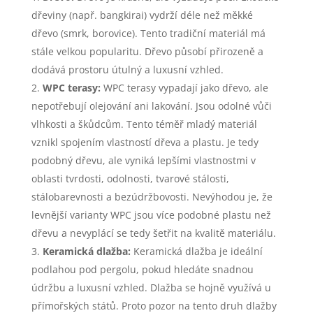
dřeviny (např. bangkirai) vydrží déle než měkké
dřevo (smrk, borovice). Tento tradiční materiál má
stále velkou popularitu. Dřevo působí přirozeně a
dodává prostoru útulný a luxusní vzhled.
WPC terasy:
WPC terasy vypadají jako dřevo, ale
nepotřebují olejování ani lakování. Jsou odolné vůči
vlhkosti a škůdcům. Tento téměř mladý materiál
vznikl spojením vlastností dřeva a plastu. Je tedy
podobný dřevu, ale vyniká lepšími vlastnostmi v
oblasti tvrdosti, odolnosti, tvarové stálosti,
stálobarevnosti a bezúdržbovosti. Nevýhodou je, že
levnější varianty WPC jsou více podobné plastu než
dřevu a nevyplácí se tedy šetřit na kvalitě materiálu.
Keramická dlažba:
Keramická dlažba je ideální
podlahou pod pergolu, pokud hledáte snadnou
údržbu a luxusní vzhled. Dlažba se hojně využívá u
přímořských států. Proto pozor na tento druh dlažby