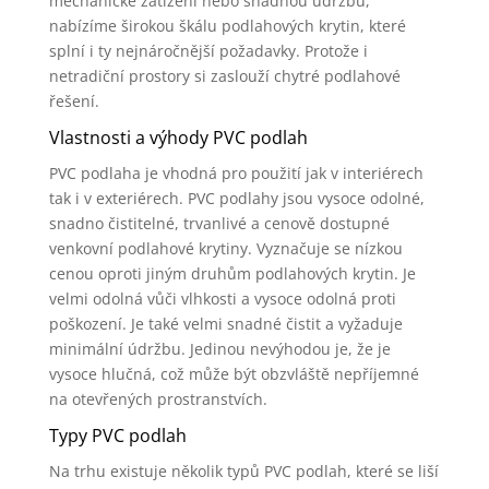
mechanické zatížení nebo snadnou údržbu,
nabízíme širokou škálu podlahových krytin, které
splní i ty nejnáročnější požadavky. Protože i
netradiční prostory si zaslouží chytré podlahové
řešení.
Vlastnosti a výhody PVC podlah
PVC podlaha je vhodná pro použití jak v interiérech
tak i v exteriérech. PVC podlahy jsou vysoce odolné,
snadno čistitelné, trvanlivé a cenově dostupné
venkovní podlahové krytiny. Vyznačuje se nízkou
cenou oproti jiným druhům podlahových krytin. Je
velmi odolná vůči vlhkosti a vysoce odolná proti
poškození. Je také velmi snadné čistit a vyžaduje
minimální údržbu. Jedinou nevýhodou je, že je
vysoce hlučná, což může být obzvláště nepříjemné
na otevřených prostranstvích.
Typy PVC podlah
Na trhu existuje několik typů PVC podlah, které se liší