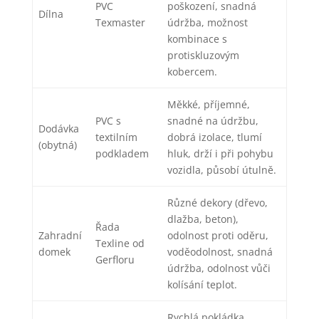
PVC
poškození, snadná
Dílna
Texmaster
údržba, možnost
kombinace s
protiskluzovým
kobercem.
Měkké, příjemné,
PVC s
snadné na údržbu,
Dodávka
textilním
dobrá izolace, tlumí
(obytná)
podkladem
hluk, drží i při pohybu
vozidla, působí útulně.
Různé dekory (dřevo,
dlažba, beton),
Řada
Zahradní
odolnost proti oděru,
Texline od
domek
voděodolnost, snadná
Gerfloru
údržba, odolnost vůči
kolísání teplot.
Rychlá pokládka,