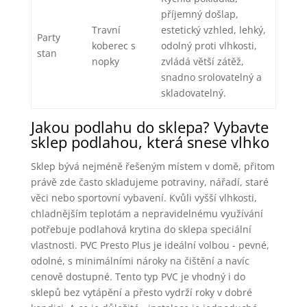
příjemný došlap,
Travní
estetický vzhled, lehký,
Party
koberec s
odolný proti vlhkosti,
stan
nopky
zvládá větší zátěž,
snadno srolovatelný a
skladovatelný.
Jakou podlahu do sklepa? Vybavte
sklep podlahou, která snese vlhko
Sklep bývá nejméně řešeným místem v domě, přitom
právě zde často skladujeme potraviny, nářadí, staré
věci nebo sportovní vybavení. Kvůli vyšší vlhkosti,
chladnějším teplotám a nepravidelnému využívání
potřebuje podlahová krytina do sklepa speciální
vlastnosti. PVC Presto Plus je ideální volbou - pevné,
odolné, s minimálními nároky na čištění a navíc
cenově dostupné. Tento typ PVC je vhodný i do
sklepů bez vytápění a přesto vydrží roky v dobré