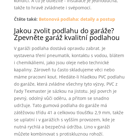
kondici. A co je důležité - instalace je jednoduchá,
takže to hravě zvládnete i svépomocí.
Čtěte také:
Betonová podlaha: detaily a postup
Jakou zvolit podlahu do garáže?
Zpevněte garáž kvalitní podlahou
V garáži podlaha dostává opravdu zabrat. Je
vystavena tření pneumatik, kontaktu s vodou, blátem
i chemikáliemi, jako jsou oleje nebo technické
kapaliny. Zároveň tu často skladujeme věci nebo
máme pracovní kout. Hledáte-li hladkou PVC podlahu
do garáže, která zvládne všechny tyto výzvy, PVC z
řady Texmaster je sázkou na jistotu. Její povrch je
pevný, odolný vůči oděru, a přitom se snadno
udržuje. Tato gumová podlaha do garáže má
zátěžovou třídu 41 a celkovou tloušťku 2,9 mm, takže
se uplatní i v garážích s vyšším provozem, kde je
nutná rychlá a bezpečná údržba. Lino v garáži
můžete kombinovat s protiskluznou rohoží.