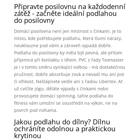
Připravte posilovnu na každodenní
zátěž - začněte ideální podlahou
do posilovny
Domácí posilovna není jen místnost s činkami. Je to
místo, kde potřebujete podlahu, která tlumí nárazy,
neuklouzne pod vámi a zároveň vypadá dobře.
Podlaha do posilovny by měla být pevná, ale přitom
příjemná při kontaktu s tělem. PVC z řady Texmaster
je i v tomto směru vynikající volbou - má dostatečnou
pružnost, dobře absorbuje zvuk a nevadí mu ani pot
či vlhkost. Nešlápnete vedle ani s řadou Libertex. Ať
už cvičíte jógu, děláte výpady s činkami nebo
provozujete domácí spinning, tahle podlaha do
fitness vám umožní se soustředit na výkon, ne na
povrch pod nohama.
Jakou podlahu do dílny? Dílnu
ochráníte odolnou a praktickou
krytinou