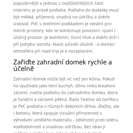
populárnější a jednou z nejdůležitějších částí
interiéru je právě podlaha. Podlaha do dodávky musí
být měkká, příjemná, snadná na údržbu a dobře
izolovat. PVC s textilním podkladem je ideální pro
menší prostory, kde se kombinuje posezení, spaní i
úložný prostor. Je komfortní, tlumí hluk a dobře drží i
při pohybu vozidla. Navíc působí útulně - a domácí
atmosféra při road trip je k nezaplacení.
Zařiďte zahradní domek rychle a
účelně
Zahradní domek může být víc než jen kůlna. Pokud
ho využíváte jako letní kuchyň, dílnu nebo kreativní
zázemí, zvažte podlahu do zahradního domku, která
je funkční a zároveň pěkná. Řada Texline od Gerfloru
je PVC podlaha v různých dekorech dřeva, dlažby, ale
i betonu, která spojuje vizuální přirozenost s
výhodami umělého materiálu - odolností proti oděru,
voděodolností a snadnou údržbou. Bez obav ji