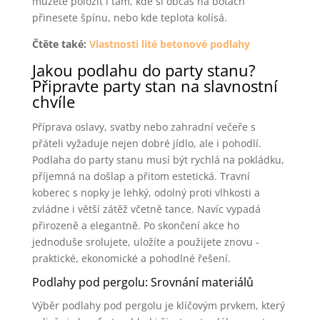
můžete položit i tam, kde si občas na botách
přinesete špínu, nebo kde teplota kolísá.
Čtěte také:
Vlastnosti lité betonové podlahy
Jakou podlahu do party stanu?
Připravte party stan na slavnostní
chvíle
Příprava oslavy, svatby nebo zahradní večeře s
přáteli vyžaduje nejen dobré jídlo, ale i pohodlí.
Podlaha do party stanu musí být rychlá na pokládku,
příjemná na došlap a přitom estetická. Travní
koberec s nopky je lehký, odolný proti vlhkosti a
zvládne i větší zátěž včetně tance. Navíc vypadá
přirozeně a elegantně. Po skončení akce ho
jednoduše srolujete, uložíte a použijete znovu -
praktické, ekonomické a pohodlné řešení.
Podlahy pod pergolu: Srovnání materiálů
Výběr podlahy pod pergolu je klíčovým prvkem, který