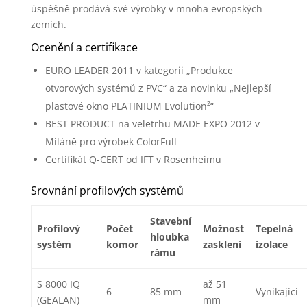
úspěšně prodává své výrobky v mnoha evropských
zemích.
Ocenění a certifikace
EURO LEADER 2011 v kategorii „Produkce
otvorových systémů z PVC“ a za novinku „Nejlepší
plastové okno PLATINIUM Evolution²“
BEST PRODUCT na veletrhu MADE EXPO 2012 v
Miláně pro výrobek ColorFull
Certifikát Q-CERT od IFT v Rosenheimu
Srovnání profilových systémů
Stavební
Profilový
Počet
Možnost
Tepelná
hloubka
systém
komor
zasklení
izolace
rámu
S 8000 IQ
až 51
6
85 mm
Vynikající
(GEALAN)
mm