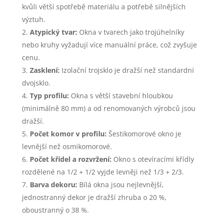
kvůli větší spotřebě materiálu a potřebě silnějších
výztuh.
Atypický tvar:
Okna v tvarech jako trojúhelníky
nebo kruhy vyžadují více manuální práce, což zvyšuje
cenu.
Zasklení:
Izolační trojsklo je dražší než standardní
dvojsklo.
Typ profilu:
Okna s větší stavební hloubkou
(minimálně 80 mm) a od renomovaných výrobců jsou
dražší.
Počet komor v profilu:
Šestikomorové okno je
levnější než osmikomorové.
Počet křídel a rozvržení:
Okno s otevíracími křídly
rozdělené na 1/2 + 1/2 vyjde levněji než 1/3 + 2/3.
Barva dekoru:
Bílá okna jsou nejlevnější,
jednostranný dekor je dražší zhruba o 20 %,
oboustranný o 38 %.