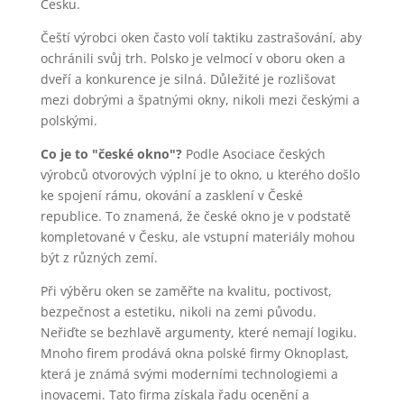
Česku.
Čeští výrobci oken často volí taktiku zastrašování, aby
ochránili svůj trh. Polsko je velmocí v oboru oken a
dveří a konkurence je silná. Důležité je rozlišovat
mezi dobrými a špatnými okny, nikoli mezi českými a
polskými.
Co je to "české okno"?
Podle Asociace českých
výrobců otvorových výplní je to okno, u kterého došlo
ke spojení rámu, okování a zasklení v České
republice. To znamená, že české okno je v podstatě
kompletované v Česku, ale vstupní materiály mohou
být z různých zemí.
Při výběru oken se zaměřte na kvalitu, poctivost,
bezpečnost a estetiku, nikoli na zemi původu.
Neřiďte se bezhlavě argumenty, které nemají logiku.
Mnoho firem prodává okna polské firmy Oknoplast,
která je známá svými moderními technologiemi a
inovacemi. Tato firma získala řadu ocenění a