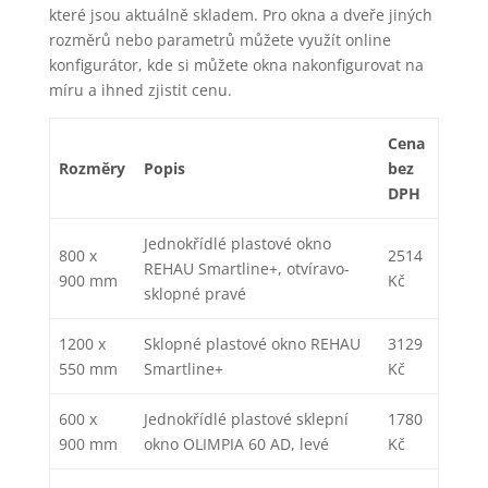
které jsou aktuálně skladem. Pro okna a dveře jiných
rozměrů nebo parametrů můžete využít online
konfigurátor, kde si můžete okna nakonfigurovat na
míru a ihned zjistit cenu.
Cena
Rozměry
Popis
bez
DPH
Jednokřídlé plastové okno
800 x
2514
REHAU Smartline+, otvíravo-
900 mm
Kč
sklopné pravé
1200 x
Sklopné plastové okno REHAU
3129
550 mm
Smartline+
Kč
600 x
Jednokřídlé plastové sklepní
1780
900 mm
okno OLIMPIA 60 AD, levé
Kč