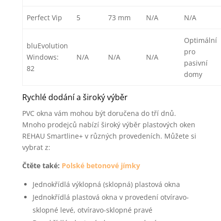
Perfect Vip
5
73 mm
N/A
N/A
Optimální
bluEvolution
pro
Windows:
N/A
N/A
N/A
pasivní
82
domy
Rychlé dodání a široký výběr
PVC okna vám mohou být doručena do tří dnů.
Mnoho prodejců nabízí široký výběr plastových oken
REHAU Smartline+ v různých provedeních. Můžete si
vybrat z:
Čtěte také:
Polské betonové jímky
Jednokřídlá výklopná (sklopná) plastová okna
Jednokřídlá plastová okna v provedení otvíravo-
sklopné levé, otvíravo-sklopné pravé