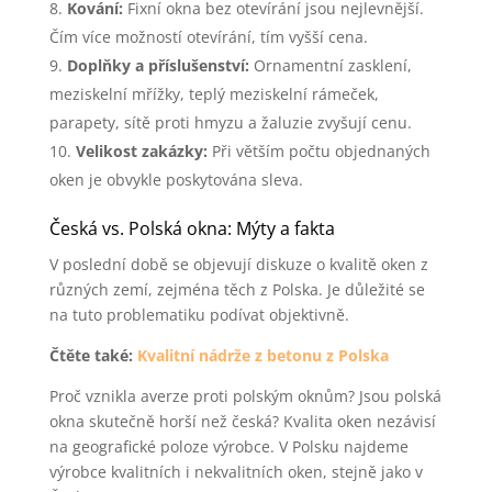
Kování:
Fixní okna bez otevírání jsou nejlevnější.
Čím více možností otevírání, tím vyšší cena.
Doplňky a příslušenství:
Ornamentní zasklení,
meziskelní mřížky, teplý meziskelní rámeček,
parapety, sítě proti hmyzu a žaluzie zvyšují cenu.
Velikost zakázky:
Při větším počtu objednaných
oken je obvykle poskytována sleva.
Česká vs. Polská okna: Mýty a fakta
V poslední době se objevují diskuze o kvalitě oken z
různých zemí, zejména těch z Polska. Je důležité se
na tuto problematiku podívat objektivně.
Čtěte také:
Kvalitní nádrže z betonu z Polska
Proč vznikla averze proti polským oknům? Jsou polská
okna skutečně horší než česká? Kvalita oken nezávisí
na geografické poloze výrobce. V Polsku najdeme
výrobce kvalitních i nekvalitních oken, stejně jako v