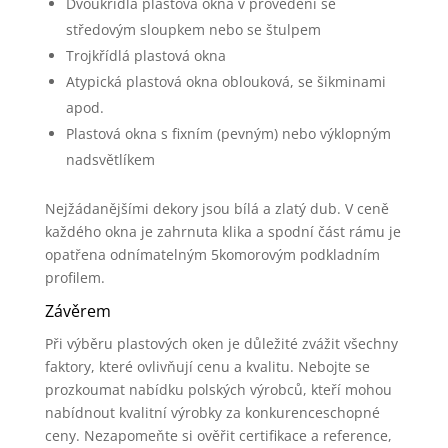
Dvoukřídlá plastová okna v provedení se
středovým sloupkem nebo se štulpem
Trojkřídlá plastová okna
Atypická plastová okna oblouková, se šikminami
apod.
Plastová okna s fixním (pevným) nebo výklopným
nadsvětlíkem
Nejžádanějšími dekory jsou bílá a zlatý dub. V ceně
každého okna je zahrnuta klika a spodní část rámu je
opatřena odnímatelným 5komorovým podkladním
profilem.
Závěrem
Při výběru plastových oken je důležité zvážit všechny
faktory, které ovlivňují cenu a kvalitu. Nebojte se
prozkoumat nabídku polských výrobců, kteří mohou
nabídnout kvalitní výrobky za konkurenceschopné
ceny. Nezapomeňte si ověřit certifikace a reference,