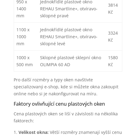
950 x
Jednokřídlé plastové okno
3814
1400
REHAU Smartline+, otvíravo-
Kč
mm
sklopné pravé
1100 x
Jednokřídlé plastové okno
3324
1000
REHAU Smartline+, otvíravo-
Kč
mm
sklopné levé
1000 x
Sklopné plastové sklepní okno
1580
500 mm
OLIMPIA 60 AD
Kč
Pro další rozměry a typy oken navštivte
specializovaný e-shop, kde si můžete okna zakoupit
online nebo si je nakonfigurovat na míru.
Faktory ovlivňující cenu plastových oken
Cena plastových oken se liší v závislosti na několika
faktorech:
Velikost okna:
Větší rozměry znamenají vyšší cenu