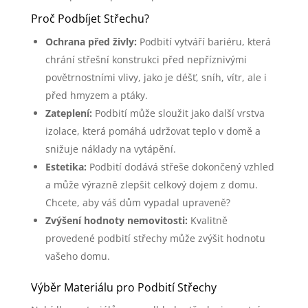
Proč Podbíjet Střechu?
Ochrana před živly:
Podbití vytváří bariéru, která
chrání střešní konstrukci před nepříznivými
povětrnostními vlivy, jako je déšť, sníh, vítr, ale i
před hmyzem a ptáky.
Zateplení:
Podbití může sloužit jako další vrstva
izolace, která pomáhá udržovat teplo v domě a
snižuje náklady na vytápění.
Estetika:
Podbití dodává střeše dokončený vzhled
a může výrazně zlepšit celkový dojem z domu.
Chcete, aby váš dům vypadal upraveně?
Zvýšení hodnoty nemovitosti:
Kvalitně
provedené podbití střechy může zvýšit hodnotu
vašeho domu.
Výběr Materiálu pro Podbití Střechy