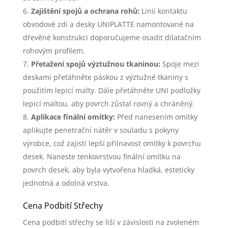
Zajištění spojů a ochrana rohů:
Linii kontaktu
obvodové zdi a desky UNIPLATTE namontované na
dřevěné konstrukci doporučujeme osadit dilatačním
rohovým profilem.
Přetažení spojů výztužnou tkaninou:
Spoje mezi
deskami přetáhněte páskou z výztužné tkaniny s
použitím lepicí malty. Dále přetáhněte UNI podložky
lepicí maltou, aby povrch zůstal rovný a chráněný.
Aplikace finální omítky:
Před nanesením omítky
aplikujte penetrační nátěr v souladu s pokyny
výrobce, což zajistí lepší přilnavost omítky k povrchu
desek. Naneste tenkovrstvou finální omítku na
povrch desek, aby byla vytvořena hladká, esteticky
jednotná a odolná vrstva.
Cena Podbití Střechy
Cena podbití střechy se liší v závislosti na zvoleném