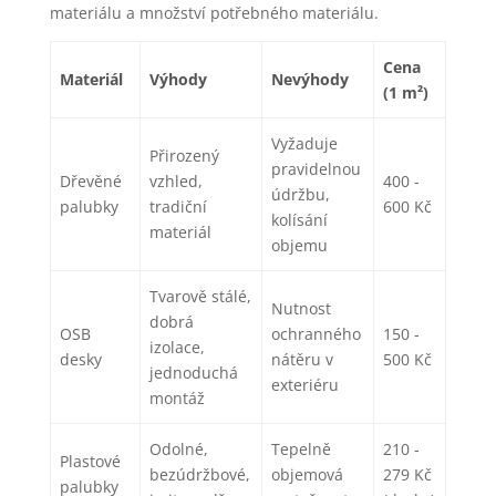
materiálu a množství potřebného materiálu.
Cena
Materiál
Výhody
Nevýhody
(1 m²)
Vyžaduje
Přirozený
pravidelnou
Dřevěné
vzhled,
400 -
údržbu,
palubky
tradiční
600 Kč
kolísání
materiál
objemu
Tvarově stálé,
Nutnost
dobrá
OSB
ochranného
150 -
izolace,
desky
nátěru v
500 Kč
jednoduchá
exteriéru
montáž
Odolné,
Tepelně
210 -
Plastové
bezúdržbové,
objemová
279 Kč
palubky