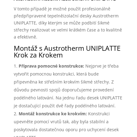
V tomto případě je možné použít profesionálně
předpřipravené tepelněizolační desky Austrotherm
UNIPLATTE, díky kterým se může podbití šikmé
střechy realizovat ve velmi krátkém čase a to kvalitně
a efektivně.
Montáž s Austrotherm UNIPLATTE
Krok za Krokem
Příprava pomocné konstrukce:
Nejprve je třeba
vytvořit pomocnou konstrukci, která bude
připevněna ke střešním krokvím šikmé střechy. Z
důvodu pevnosti spojů doporučujeme provedení
podélného laťování. Na jednu řadu desek UNIPLATTE
je dostačující použít dvě řady podélného laťování.
Montáž konstrukce ke krokvím:
Konstrukci
upevněte pomocí vrutů tak, aby byla stabilní a
poskytovala dostatečnou oporu pro uchycení desek