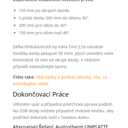
150 mm po okrajích desek.
V ploše desky 300 mm do sklonu 30°.
200 mm pro sklon do 40°.
150 mm pro sklon nad 40°.
Délka hřebíků/vrutů by měla činit 2,5x násobek
tloušťky desky (alespoň 50 mm). Jejich umístění volte
minimálně 20 mm od okraje desky. V žádném
případě nepoužívejte spony.
Čtěte také:
OSB desky a podbití střechy: Vše, co
potřebujete vědět
Dokončovací Práce
Utěsnění spár a případná povrchová úprava podbití.
Na OSB desky můžete případně zhotovit omítku, aby
podhled dokonale ladil s fasádou domu.
Alternativní Řešení: Austrotherm UNIPLATTE