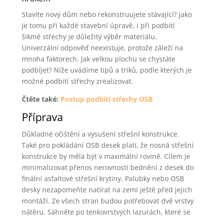
Stavíte nový dům nebo rekonstruujete stávající? Jako
je tomu při každé stavební úpravě, i při podbití
šikmé střechy je důležitý výběr materiálu.
Univerzální odpověď neexistuje, protože záleží na
mnoha faktorech. Jak velkou plochu se chystáte
podbíjet? Níže uvádíme tipů a triků, podle kterých je
možné podbití střechy zrealizovat.
Čtěte také:
Postup podbití střechy OSB
Příprava
Důkladné očištění a vysušení střešní konstrukce.
Také pro pokládání OSB desek platí, že nosná střešní
konstrukce by měla být v maximální rovině. Cílem je
minimalizovat přenos nerovností bednění z desek do
finální asfaltové střešní krytiny. Palubky nebo OSB
desky nezapomeňte natírat na zemi ještě před jejich
montáží. Ze všech stran budou potřebovat dvě vrstvy
nátěru. Sáhněte po tenkovrstvých lazurách, které se