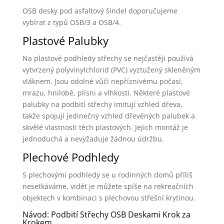
OSB desky pod asfaltový šindel doporučujeme
vybírat z typů OSB/3 a OSB/4.
Plastové Palubky
Na plastové podhledy střechy se nejčastěji používá
vytvrzený polyvinylchlorid (PVC) vyztužený skleněným
vláknem. Jsou odolné vůči nepříznivému počasí,
mrazu, hnilobě, plísni a vlhkosti. Některé plastové
palubky na podbití střechy imitují vzhled dřeva,
takže spojují jedinečný vzhled dřevěných palubek a
skvělé vlastnosti těch plastových. Jejich montáž je
jednoduchá a nevyžaduje žádnou údržbu.
Plechové Podhledy
S plechovými podhledy se u rodinných domů příliš
nesetkáváme, vidět je můžete spíše na rekreačních
objektech v kombinaci s plechovou střešní krytinou.
Návod: Podbití Střechy OSB Deskami Krok za
Krokem