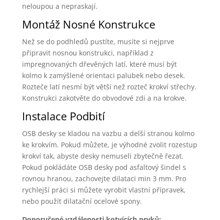
neloupou a nepraskají.
Montáž Nosné Konstrukce
Než se do podhledů pustíte, musíte si nejprve
připravit nosnou konstrukci, například z
impregnovaných dřevěných latí, které musí být
kolmo k zamýšlené orientaci palubek nebo desek.
Rozteče latí nesmí být větší než rozteč krokví střechy.
Konstrukci zakotvěte do obvodové zdi a na krokve.
Instalace Podbití
OSB desky se kladou na vazbu a delší stranou kolmo
ke krokvím. Pokud můžete, je výhodné zvolit rozestup
krokví tak, abyste desky nemuseli zbytečně řezat.
Pokud pokládáte OSB desky pod asfaltový šindel s
rovnou hranou, zachovejte dilataci min 3 mm. Pro
rychlejší práci si můžete vyrobit vlastní přípravek,
nebo použít dilatační ocelové spony.
Doporučené vzdálenosti kotvících prvků: