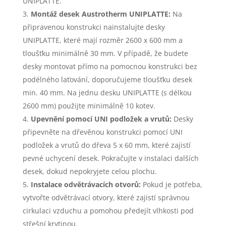
UNIPLATTE.
Montáž desek Austrotherm UNIPLATTE:
Na
připravenou konstrukci nainstalujte desky
UNIPLATTE, které mají rozměr 2600 x 600 mm a
tloušťku minimálně 30 mm. V případě, že budete
desky montovat přímo na pomocnou konstrukci bez
podélného laťování, doporučujeme tloušťku desek
min. 40 mm. Na jednu desku UNIPLATTE (s délkou
2600 mm) použijte minimálně 10 kotev.
Upevnění pomocí UNI podložek a vrutů:
Desky
připevněte na dřevěnou konstrukci pomocí UNI
podložek a vrutů do dřeva 5 x 60 mm, které zajistí
pevné uchycení desek. Pokračujte v instalaci dalších
desek, dokud nepokryjete celou plochu.
Instalace odvětrávacích otvorů:
Pokud je potřeba,
vytvořte odvětrávací otvory, které zajistí správnou
cirkulaci vzduchu a pomohou předejít vlhkosti pod
střešní krytinou.