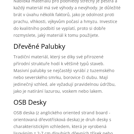
Nabídka materiálů pro podhledy střechy je pestrá a
každý materiál má své výhody a nevýhody. Je důležité
brát v úvahu několik faktorů, jako je odolnost proti
prachu, vlhkosti, výkyvům počasí a hmyzu. Investice
do kvalitního podbití se vyplatí, proto si dobře
rozmyslete, jaký materiál k tomu použijete.
Dřevěné Palubky
Tradiční materiál, který se díky své přirozené
přírodní struktuře hodí k většině typů staveb.
Masivní palubky se nejčastěji vyrábí z tuzemského
nebo severského smrku, borovice či dubu. Mají
jedinečný vzhled, ale vyžadují pravidelnou údržbu,
jako je natírání lazurou, voskem nebo lakem.
OSB Desky
OSB deska (z anglického oriented strand board -
orientovaná dřevotřísková deska) je druh desky s
charakteristickým vzhledem, která je vyrobená
lisováním z 2-7 cm dlouhých dřevních třísek nebo