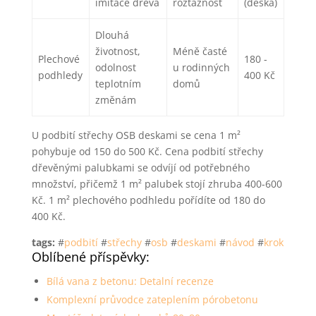
imitace dřeva
roztažnost
(deska)
Dlouhá
životnost,
Méně časté
Plechové
180 -
odolnost
u rodinných
podhledy
400 Kč
teplotním
domů
změnám
U podbití střechy OSB deskami se cena 1 m²
pohybuje od 150 do 500 Kč. Cena podbití střechy
dřevěnými palubkami se odvíjí od potřebného
množství, přičemž 1 m² palubek stojí zhruba 400-600
Kč. 1 m² plechového podhledu pořídíte od 180 do
400 Kč.
tags:
#
podbití
#
střechy
#
osb
#
deskami
#
návod
#
krok
Oblíbené příspěvky:
Bílá vana z betonu: Detalní recenze
Komplexní průvodce zateplením pórobetonu