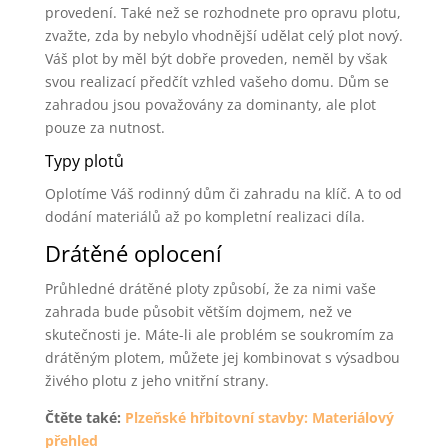
provedení. Také než se rozhodnete pro opravu plotu,
zvažte, zda by nebylo vhodnější udělat celý plot nový.
Váš plot by měl být dobře proveden, neměl by však
svou realizací předčít vzhled vašeho domu. Dům se
zahradou jsou považovány za dominanty, ale plot
pouze za nutnost.
Typy plotů
Oplotíme Váš rodinný dům či zahradu na klíč. A to od
dodání materiálů až po kompletní realizaci díla.
Drátěné oplocení
Průhledné drátěné ploty způsobí, že za nimi vaše
zahrada bude působit větším dojmem, než ve
skutečnosti je. Máte-li ale problém se soukromím za
drátěným plotem, můžete jej kombinovat s výsadbou
živého plotu z jeho vnitřní strany.
Čtěte také:
Plzeňské hřbitovní stavby: Materiálový
přehled