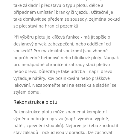
také základní představu o typu plotu, délce a
případném umístění branky či vjezdu. Užitečné je
také domluvit se předem se sousedy, zejména pokud
se plot staví na hranici pozemků.
Při výběru plotu je klíčová funkce - má jít spíše o
designový prvek, zabezpečení, nebo oddělení od
sousedů? Pro maximální soukromí jsou vhodné
neprůhledné betonové nebo hliníkové ploty. Naopak
pro nenápadné ohraničení zahrady stačí pletivo
nebo dřevo. Důležitá je také údržba - např. dřevo
vyžaduje nátěry, kov pozinkování nebo práškové
lakování. Nezapomeňte ani na estetiku a sladění se
stylem domu.
Rekonstrukce plotu
Rekonstrukce plotu může znamenat kompletní
výměnu nebo jen opravu (např. výměnu výplně,
nátěr, zpevnění sloupků). Nejprve je třeba zhodnotit
stav základů - pokud jsou v pořádku, lze zachovat