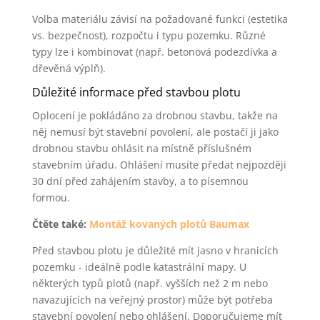
Volba materiálu závisí na požadované funkci (estetika
vs. bezpečnost), rozpočtu i typu pozemku. Různé
typy lze i kombinovat (např. betonová podezdívka a
dřevěná výplň).
Důležité informace před stavbou plotu
Oplocení je pokládáno za drobnou stavbu, takže na
něj nemusí být stavební povolení, ale postačí ji jako
drobnou stavbu ohlásit na místně příslušném
stavebním úřadu. Ohlášení musíte předat nejpozději
30 dní před zahájením stavby, a to písemnou
formou.
Čtěte také:
Montáž kovaných plotů Baumax
Před stavbou plotu je důležité mít jasno v hranicích
pozemku - ideálně podle katastrální mapy. U
některých typů plotů (např. vyšších než 2 m nebo
navazujících na veřejný prostor) může být potřeba
stavební povolení nebo ohlášení. Doporučujeme mít