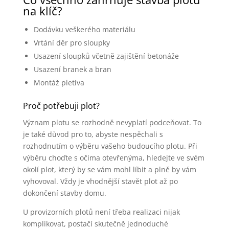
na klíč?
Dodávku veškerého materiálu
Vrtání děr pro sloupky
Usazení sloupků včetně zajištění betonáže
Usazení branek a bran
Montáž pletiva
Proč potřebuji plot?
Význam plotu se rozhodně nevyplatí podceňovat. To
je také důvod pro to, abyste nespěchali s
rozhodnutím o výběru vašeho budoucího plotu. Při
výběru choďte s očima otevřenýma, hledejte ve svém
okolí plot, který by se vám mohl líbit a plně by vám
vyhovoval. Vždy je vhodnější stavět plot až po
dokončení stavby domu.
U provizorních plotů není třeba realizaci nijak
komplikovat, postačí skutečně jednoduché