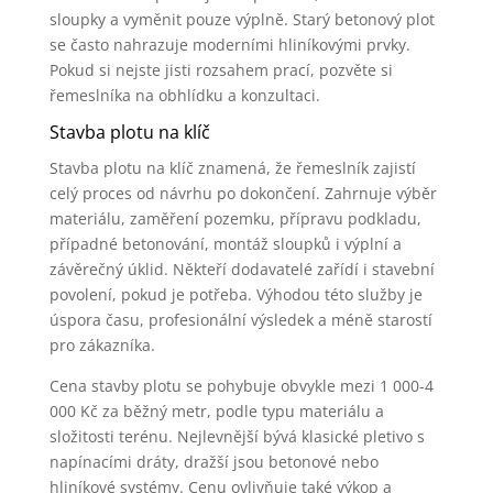
sloupky a vyměnit pouze výplně. Starý betonový plot
se často nahrazuje moderními hliníkovými prvky.
Pokud si nejste jisti rozsahem prací, pozvěte si
řemeslníka na obhlídku a konzultaci.
Stavba plotu na klíč
Stavba plotu na klíč znamená, že řemeslník zajistí
celý proces od návrhu po dokončení. Zahrnuje výběr
materiálu, zaměření pozemku, přípravu podkladu,
případné betonování, montáž sloupků i výplní a
závěrečný úklid. Někteří dodavatelé zařídí i stavební
povolení, pokud je potřeba. Výhodou této služby je
úspora času, profesionální výsledek a méně starostí
pro zákazníka.
Cena stavby plotu se pohybuje obvykle mezi 1 000-4
000 Kč za běžný metr, podle typu materiálu a
složitosti terénu. Nejlevnější bývá klasické pletivo s
napínacími dráty, dražší jsou betonové nebo
hliníkové systémy. Cenu ovlivňuje také výkop a