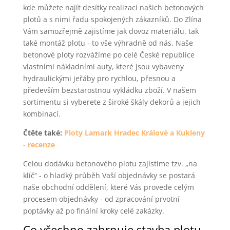
kde můžete najít desítky realizací našich betonových
plotů a s nimi řadu spokojených zákazníků. Do Zlína
Vám samozřejmě zajistíme jak dovoz materiálu, tak
také montáž plotu - to vše výhradně od nás. Naše
betonové ploty rozvážíme po celé České republice
vlastními nákladními auty, které jsou vybaveny
hydraulickými jeřáby pro rychlou, přesnou a
především bezstarostnou vykládku zboží. V našem
sortimentu si vyberete z široké škály dekorů a jejich
kombinací.
Čtěte také:
Ploty Lamark Hradec Králové a Kukleny
- recenze
Celou dodávku betonového plotu zajistíme tzv. „na
klíč“ - o hladký průběh Vaší objednávky se postará
naše obchodní oddělení, které Vás provede celým
procesem objednávky - od zpracování prvotní
poptávky až po finální kroky celé zakázky.
Co všechno zahrnuje stavba plotu