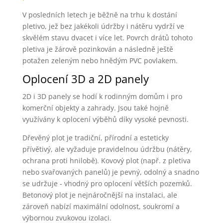
V posledních letech je běžně na trhu k dostání
pletivo, jež bez jakékoli údržby i nátěru vydrží ve
skvělém stavu dvacet i více let. Povrch drátů tohoto
pletiva je žárově pozinkován a následně ještě
potažen zeleným nebo hnědým PVC povlakem.
Oplocení 3D a 2D panely
2D i 3D panely se hodí k rodinným domům i pro
komerční objekty a zahrady. Jsou také hojně
využívány k oplocení výběhů díky vysoké pevnosti.
Dřevěný plot je tradiční, přírodní a esteticky
přívětivý, ale vyžaduje pravidelnou údržbu (nátěry,
ochrana proti hnilobě). Kovový plot (např. z pletiva
nebo svařovaných panelů) je pevný, odolný a snadno
se udržuje - vhodný pro oplocení větších pozemků.
Betonový plot je nejnáročnější na instalaci, ale
zároveň nabízí maximální odolnost, soukromí a
výbornou zvukovou izolaci.