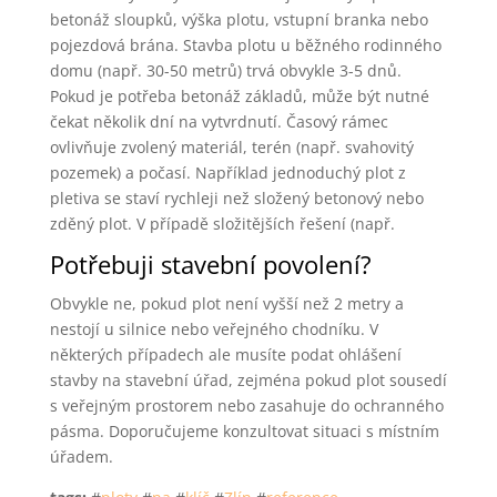
betonáž sloupků, výška plotu, vstupní branka nebo
pojezdová brána. Stavba plotu u běžného rodinného
domu (např. 30-50 metrů) trvá obvykle 3-5 dnů.
Pokud je potřeba betonáž základů, může být nutné
čekat několik dní na vytvrdnutí. Časový rámec
ovlivňuje zvolený materiál, terén (např. svahovitý
pozemek) a počasí. Například jednoduchý plot z
pletiva se staví rychleji než složený betonový nebo
zděný plot. V případě složitějších řešení (např.
Potřebuji stavební povolení?
Obvykle ne, pokud plot není vyšší než 2 metry a
nestojí u silnice nebo veřejného chodníku. V
některých případech ale musíte podat ohlášení
stavby na stavební úřad, zejména pokud plot sousedí
s veřejným prostorem nebo zasahuje do ochranného
pásma. Doporučujeme konzultovat situaci s místním
úřadem.