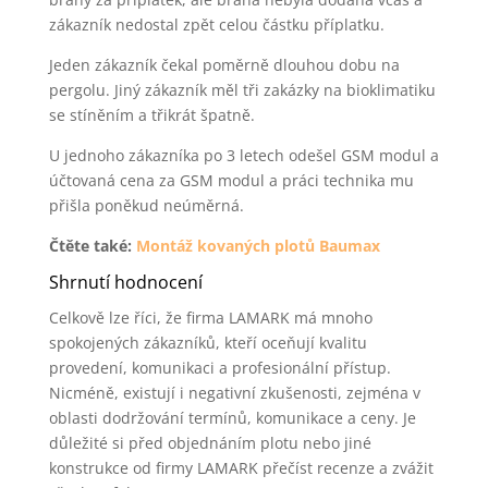
zákazník nedostal zpět celou částku příplatku.
Jeden zákazník čekal poměrně dlouhou dobu na
pergolu. Jiný zákazník měl tři zakázky na bioklimatiku
se stíněním a třikrát špatně.
U jednoho zákazníka po 3 letech odešel GSM modul a
účtovaná cena za GSM modul a práci technika mu
přišla poněkud neúměrná.
Čtěte také:
Montáž kovaných plotů Baumax
Shrnutí hodnocení
Celkově lze říci, že firma LAMARK má mnoho
spokojených zákazníků, kteří oceňují kvalitu
provedení, komunikaci a profesionální přístup.
Nicméně, existují i negativní zkušenosti, zejména v
oblasti dodržování termínů, komunikace a ceny. Je
důležité si před objednáním plotu nebo jiné
konstrukce od firmy LAMARK přečíst recenze a zvážit