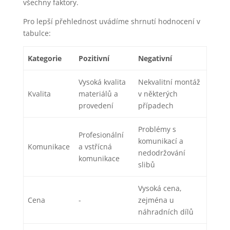
všechny faktory.
Pro lepší přehlednost uvádíme shrnutí hodnocení v
tabulce:
Kategorie
Pozitivní
Negativní
Vysoká kvalita
Nekvalitní montáž
Kvalita
materiálů a
v některých
provedení
případech
Problémy s
Profesionální
komunikací a
Komunikace
a vstřícná
nedodržování
komunikace
slibů
Vysoká cena,
Cena
-
zejména u
náhradních dílů