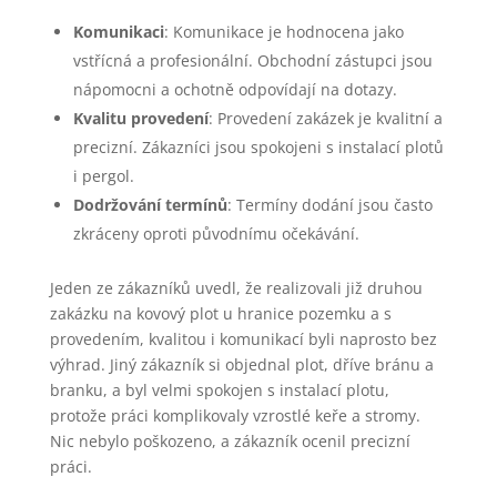
Komunikaci
: Komunikace je hodnocena jako
vstřícná a profesionální. Obchodní zástupci jsou
nápomocni a ochotně odpovídají na dotazy.
Kvalitu provedení
: Provedení zakázek je kvalitní a
precizní. Zákazníci jsou spokojeni s instalací plotů
i pergol.
Dodržování termínů
: Termíny dodání jsou často
zkráceny oproti původnímu očekávání.
Jeden ze zákazníků uvedl, že realizovali již druhou
zakázku na kovový plot u hranice pozemku a s
provedením, kvalitou i komunikací byli naprosto bez
výhrad. Jiný zákazník si objednal plot, dříve bránu a
branku, a byl velmi spokojen s instalací plotu,
protože práci komplikovaly vzrostlé keře a stromy.
Nic nebylo poškozeno, a zákazník ocenil precizní
práci.