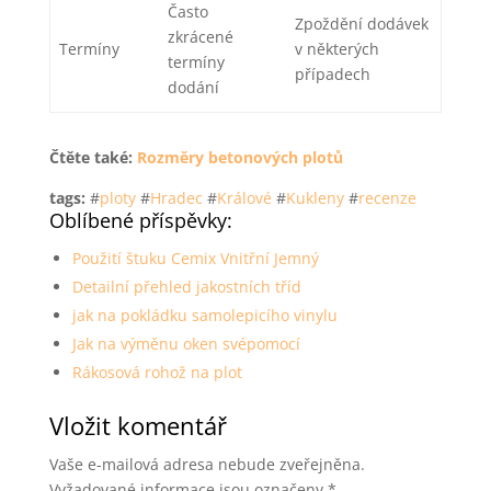
Často
Zpoždění dodávek
zkrácené
Termíny
v některých
termíny
případech
dodání
Čtěte také:
Rozměry betonových plotů
tags:
#
ploty
#
Hradec
#
Králové
#
Kukleny
#
recenze
Oblíbené příspěvky:
Použití štuku Cemix Vnitřní Jemný
Detailní přehled jakostních tříd
jak na pokládku samolepicího vinylu
Jak na výměnu oken svépomocí
Rákosová rohož na plot
Vložit komentář
Vaše e-mailová adresa nebude zveřejněna.
Vyžadované informace jsou označeny
*