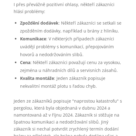
I přes převážně pozitivní ohlasy, někteří zákazníci
hlásí problémy:
Zpoždění dodávek
: Někteří zákazníci se setkali se
zpožděním dodávky, například u brány z hliníku.
Komunikace
: V některých případech zákazníci
uvádějí problémy s komunikací, přepojováním
hovorů a nedodržováním slibů.
Cena
: Někteří zákazníci považují cenu za vysokou,
zejména u náhradních dílů a servisních zásahů.
Kvalita montáže
: Jeden zákazník popisuje
nekvalitní montáž plotu s řadou chyb.
Jeden ze zákazníků popisuje "naprostou katastrofu" s
pergolou, která byla objednaná v dubnu 2024 a
namontovaná až v říjnu 2024. Zákazník si stěžuje na
špatnou komunikaci a nedodržování slibů. Jiný
zákazník si nechal potvrdit zrychlený termín dodání
brány za příplatek, ale brána nebyla dodána včas a