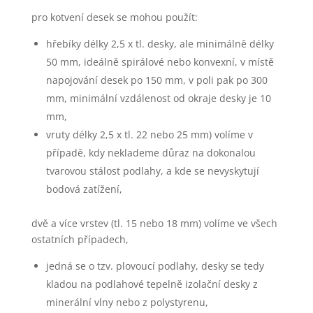
pro kotvení desek se mohou použít:
hřebíky délky 2,5 x tl. desky, ale minimálně délky
50 mm, ideálně spirálové nebo konvexní, v místě
napojování desek po 150 mm, v poli pak po 300
mm, minimální vzdálenost od okraje desky je 10
mm,
vruty délky 2,5 x tl. 22 nebo 25 mm) volíme v
případě, kdy neklademe důraz na dokonalou
tvarovou stálost podlahy, a kde se nevyskytují
bodová zatížení,
dvě a více vrstev (tl. 15 nebo 18 mm) volíme ve všech
ostatních případech,
jedná se o tzv. plovoucí podlahy, desky se tedy
kladou na podlahové tepelně izolační desky z
minerální vlny nebo z polystyrenu,