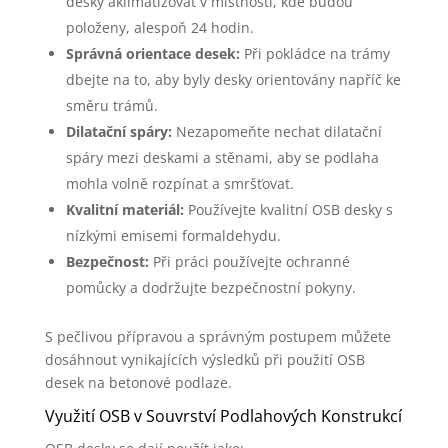
desky aklimatizovat v místnosti, kde budou
položeny, alespoň 24 hodin.
Správná orientace desek:
Při pokládce na trámy
dbejte na to, aby byly desky orientovány napříč ke
směru trámů.
Dilatační spáry:
Nezapomeňte nechat dilatační
spáry mezi deskami a stěnami, aby se podlaha
mohla volně rozpínat a smršťovat.
Kvalitní materiál:
Používejte kvalitní OSB desky s
nízkými emisemi formaldehydu.
Bezpečnost:
Při práci používejte ochranné
pomůcky a dodržujte bezpečnostní pokyny.
S pečlivou přípravou a správným postupem můžete
dosáhnout vynikajících výsledků při použití OSB
desek na betonové podlaze.
Využití OSB v Souvrství Podlahových Konstrukcí