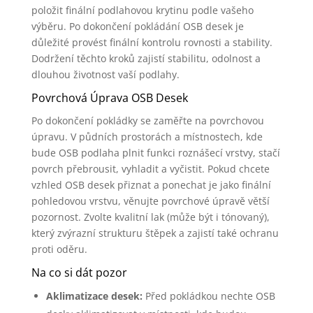
položit finální podlahovou krytinu podle vašeho
výběru. Po dokončení pokládání OSB desek je
důležité provést finální kontrolu rovnosti a stability.
Dodržení těchto kroků zajistí stabilitu, odolnost a
dlouhou životnost vaší podlahy.
Povrchová Úprava OSB Desek
Po dokončení pokládky se zaměřte na povrchovou
úpravu. V půdních prostorách a místnostech, kde
bude OSB podlaha plnit funkci roznášecí vrstvy, stačí
povrch přebrousit, vyhladit a vyčistit. Pokud chcete
vzhled OSB desek přiznat a ponechat je jako finální
pohledovou vrstvu, věnujte povrchové úpravě větší
pozornost. Zvolte kvalitní lak (může být i tónovaný),
který zvýrazní strukturu štěpek a zajistí také ochranu
proti oděru.
Na co si dát pozor
Aklimatizace desek:
Před pokládkou nechte OSB