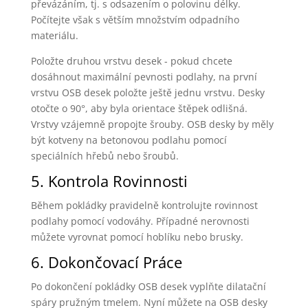
převázáním, tj. s odsazením o polovinu délky.
Počítejte však s větším množstvím odpadního
materiálu.
Položte druhou vrstvu desek - pokud chcete
dosáhnout maximální pevnosti podlahy, na první
vrstvu OSB desek položte ještě jednu vrstvu. Desky
otočte o 90°, aby byla orientace štěpek odlišná.
Vrstvy vzájemně propojte šrouby. OSB desky by měly
být kotveny na betonovou podlahu pomocí
speciálních hřebů nebo šroubů.
5. Kontrola Rovinnosti
Během pokládky pravidelně kontrolujte rovinnost
podlahy pomocí vodováhy. Případné nerovnosti
můžete vyrovnat pomocí hoblíku nebo brusky.
6. Dokončovací Práce
Po dokončení pokládky OSB desek vyplňte dilatační
spáry pružným tmelem. Nyní můžete na OSB desky