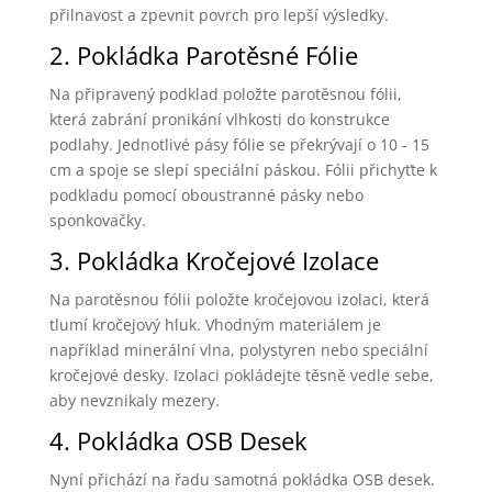
přilnavost a zpevnit povrch pro lepší výsledky.
2. Pokládka Parotěsné Fólie
Na připravený podklad položte parotěsnou fólii,
která zabrání pronikání vlhkosti do konstrukce
podlahy. Jednotlivé pásy fólie se překrývají o 10 - 15
cm a spoje se slepí speciální páskou. Fólii přichyťte k
podkladu pomocí oboustranné pásky nebo
sponkovačky.
3. Pokládka Kročejové Izolace
Na parotěsnou fólii položte kročejovou izolaci, která
tlumí kročejový hluk. Vhodným materiálem je
například minerální vlna, polystyren nebo speciální
kročejové desky. Izolaci pokládejte těsně vedle sebe,
aby nevznikaly mezery.
4. Pokládka OSB Desek
Nyní přichází na řadu samotná pokládka OSB desek.