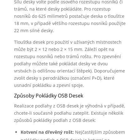
Sílu desky volte podle osového rozestupu nosníků či
trámů, na které desky pokládáte. Pro rozestup
nosníků do 625 milimetrů postačuje deska o tloušťce
18 mm, v případě většího rozestupu nosníků použijte
22 mm silné desky.
Tloušťka desek pro použití v užívaných místnostech
může být 2 × 12 nebo 2 × 15 mm. Záleží opět na
rozestupu nosníků nebo trámů roštu. Pro zpevnění
podlahy můžete také pokládat desky ve dvou
vrstvách (s odlišnou orientací štěpek). Doporučujeme
zvolit desky s perodrážkou (označení P+D), které
usnadní pokládku a zpevní spoje.
Způsoby Pokládky OSB Desek
Realizace podlahy z OSB desek je výhodná v případě,
chcete-li současně podlahu zateplit. Existuje několik
způsobů pokládky podlah z OSB desek:
Kotvení na dřevěný rošt:
Nejčastějším způsobem