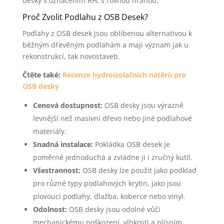
desky s označením RH, s rovnou hranou.
Proč Zvolit Podlahu z OSB Desek?
Podlahy z OSB desek jsou oblíbenou alternativou k
běžným dřevěným podlahám a mají význam jak u
rekonstrukcí, tak novostaveb.
Čtěte také:
Recenze hydroizolačních nátěrů pro
OSB desky
Cenová dostupnost:
OSB desky jsou výrazně
levnější než masivní dřevo nebo jiné podlahové
materiály.
Snadná instalace:
Pokládka OSB desek je
poměrně jednoduchá a zvládne ji i zručný kutil.
Všestrannost:
OSB desky lze použít jako podklad
pro různé typy podlahových krytin, jako jsou
plovoucí podlahy, dlažba, koberce nebo vinyl.
Odolnost:
OSB desky jsou odolné vůči
mechanickému poškození, vlhkosti a plísním.