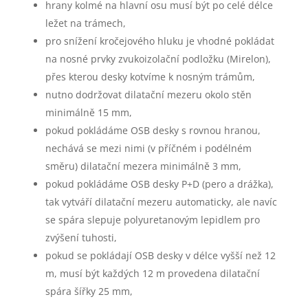
hrany kolmé na hlavní osu musí být po celé délce
ležet na trámech,
pro snížení kročejového hluku je vhodné pokládat
na nosné prvky zvukoizolační podložku (Mirelon),
přes kterou desky kotvíme k nosným trámům,
nutno dodržovat dilatační mezeru okolo stěn
minimálně 15 mm,
pokud pokládáme OSB desky s rovnou hranou,
nechává se mezi nimi (v příčném i podélném
směru) dilatační mezera minimálně 3 mm,
pokud pokládáme OSB desky P+D (pero a drážka),
tak vytváří dilatační mezeru automaticky, ale navíc
se spára slepuje polyuretanovým lepidlem pro
zvýšení tuhosti,
pokud se pokládají OSB desky v délce vyšší než 12
m, musí být každých 12 m provedena dilatační
spára šířky 25 mm,