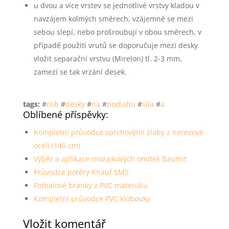
u dvou a více vrstev se jednotlivé vrstvy kladou v
navzájem kolmých směrech, vzájemně se mezi
sebou slepí, nebo prošroubují v obou směrech, v
případě použití vrutů se doporučuje mezi desky
vložit separační vrstvu (Mirelon) tl. 2-3 mm,
zamezí se tak vrzání desek.
tags:
#
osb
#
desky
#
na
#
podlahu
#
síla
#
a
Oblíbené příspěvky:
Kompletní průvodce sprchovými žlaby z nerezové
oceli (140 cm)
Výběr a aplikace mozaikových omítek Baumit
Průvodce potěry Knauf SMS
Fotbalové branky z PVC materiálu
Kompletní průvodce PVC klobouky
Vložit komentář