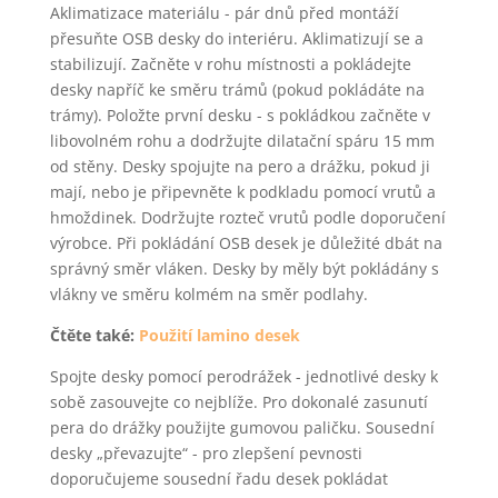
Aklimatizace materiálu - pár dnů před montáží
přesuňte OSB desky do interiéru. Aklimatizují se a
stabilizují. Začněte v rohu místnosti a pokládejte
desky napříč ke směru trámů (pokud pokládáte na
trámy). Položte první desku - s pokládkou začněte v
libovolném rohu a dodržujte dilatační spáru 15 mm
od stěny. Desky spojujte na pero a drážku, pokud ji
mají, nebo je připevněte k podkladu pomocí vrutů a
hmoždinek. Dodržujte rozteč vrutů podle doporučení
výrobce. Při pokládání OSB desek je důležité dbát na
správný směr vláken. Desky by měly být pokládány s
vlákny ve směru kolmém na směr podlahy.
Čtěte také:
Použití lamino desek
Spojte desky pomocí perodrážek - jednotlivé desky k
sobě zasouvejte co nejblíže. Pro dokonalé zasunutí
pera do drážky použijte gumovou paličku. Sousední
desky „převazujte“ - pro zlepšení pevnosti
doporučujeme sousední řadu desek pokládat