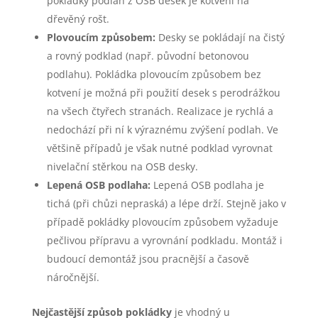
pokládky podlah z OSB desek je kotvení na
dřevěný rošt.
Plovoucím způsobem:
Desky se pokládají na čistý
a rovný podklad (např. původní betonovou
podlahu). Pokládka plovoucím způsobem bez
kotvení je možná při použití desek s perodrážkou
na všech čtyřech stranách. Realizace je rychlá a
nedochází při ní k výraznému zvýšení podlah. Ve
většině případů je však nutné podklad vyrovnat
nivelační stěrkou na OSB desky.
Lepená OSB podlaha:
Lepená OSB podlaha je
tichá (při chůzi nepraská) a lépe drží. Stejně jako v
případě pokládky plovoucím způsobem vyžaduje
pečlivou přípravu a vyrovnání podkladu. Montáž i
budoucí demontáž jsou pracnější a časově
náročnější.
Nejčastější způsob pokládky
je vhodný u