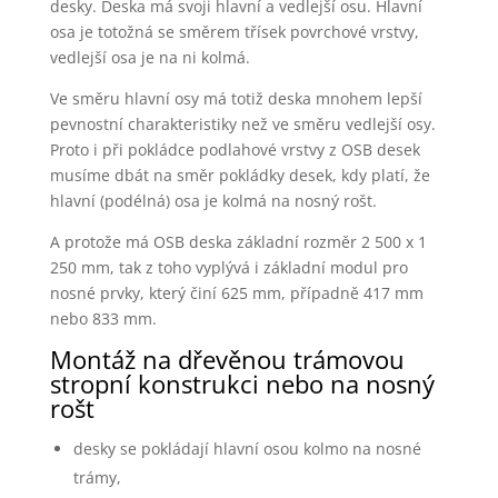
desky. Deska má svoji hlavní a vedlejší osu. Hlavní
osa je totožná se směrem třísek povrchové vrstvy,
vedlejší osa je na ni kolmá.
Ve směru hlavní osy má totiž deska mnohem lepší
pevnostní charakteristiky než ve směru vedlejší osy.
Proto i při pokládce podlahové vrstvy z OSB desek
musíme dbát na směr pokládky desek, kdy platí, že
hlavní (podélná) osa je kolmá na nosný rošt.
A protože má OSB deska základní rozměr 2 500 x 1
250 mm, tak z toho vyplývá i základní modul pro
nosné prvky, který činí 625 mm, případně 417 mm
nebo 833 mm.
Montáž na dřevěnou trámovou
stropní konstrukci nebo na nosný
rošt
desky se pokládají hlavní osou kolmo na nosné
trámy,