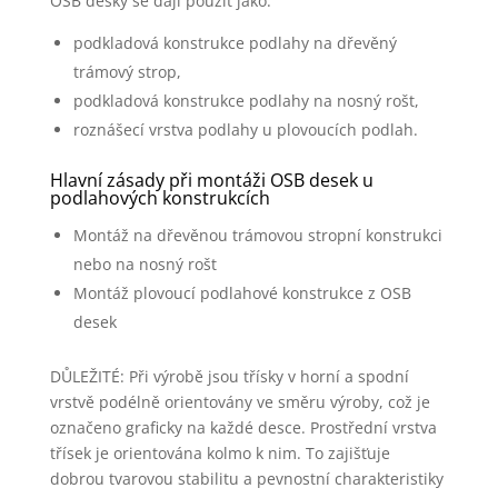
OSB desky se dají použít jako:
podkladová konstrukce podlahy na dřevěný
trámový strop,
podkladová konstrukce podlahy na nosný rošt,
roznášecí vrstva podlahy u plovoucích podlah.
Hlavní zásady při montáži OSB desek u
podlahových konstrukcích
Montáž na dřevěnou trámovou stropní konstrukci
nebo na nosný rošt
Montáž plovoucí podlahové konstrukce z OSB
desek
DŮLEŽITÉ: Při výrobě jsou třísky v horní a spodní
vrstvě podélně orientovány ve směru výroby, což je
označeno graficky na každé desce. Prostřední vrstva
třísek je orientována kolmo k nim. To zajišťuje
dobrou tvarovou stabilitu a pevnostní charakteristiky