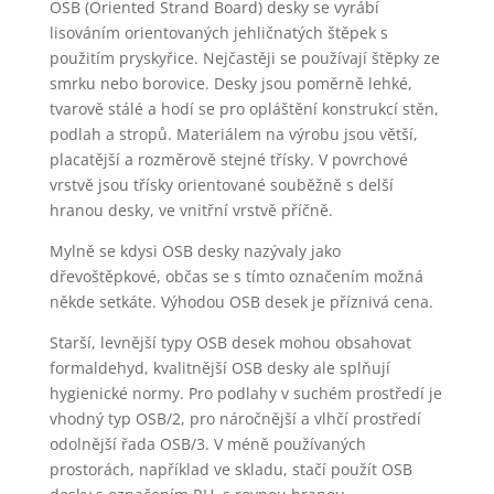
OSB (Oriented Strand Board) desky se vyrábí
lisováním orientovaných jehličnatých štěpek s
použitím pryskyřice. Nejčastěji se používají štěpky ze
smrku nebo borovice. Desky jsou poměrně lehké,
tvarově stálé a hodí se pro opláštění konstrukcí stěn,
podlah a stropů. Materiálem na výrobu jsou větší,
placatější a rozměrově stejné třísky. V povrchové
vrstvě jsou třísky orientované souběžně s delší
hranou desky, ve vnitřní vrstvě příčně.
Mylně se kdysi OSB desky nazývaly jako
dřevoštěpkové, občas se s tímto označením možná
někde setkáte. Výhodou OSB desek je příznivá cena.
Starší, levnější typy OSB desek mohou obsahovat
formaldehyd, kvalitnější OSB desky ale splňují
hygienické normy. Pro podlahy v suchém prostředí je
vhodný typ OSB/2, pro náročnější a vlhčí prostředí
odolnější řada OSB/3. V méně používaných
prostorách, například ve skladu, stačí použít OSB