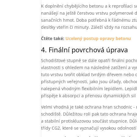
K doplnění chybějícího betonu a k reprofilaci
nanášejí na ještě čerstvou vrstvu polymerové d
sanačních hmot. Doba potřebná k řádnému ztuhn
desítky vteřin či minuty. Záleží vždy na rozsa
Čtěte také:
Ucelený postup opravy betonu
4. Finální povrchová úprava
Schodišťové stupně se dále opatří finální poch
vlastnosti s ohledem na následné zatížení a v
tuto vrstvu tvořit obklad tvrdým dřevem nebo
přístupných veřejnosti, jako jsou úřady, obcho
nalepená vhodným flexibilním lepidlem. Lepidl
přispěje k absorpci a přenosu dynamických sil 
Velmi vhodná je také ochrana hran schodnic - n
schodiště. Důležitou roli pak tato ochrana hra
a stabilní protiskluzovou součást stupnice. Dů
třídy CG2, které se vyznačují vysokou odolností