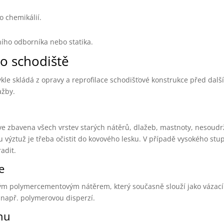
o chemikálií.
ního odborníka nebo statika.
o schodiště
kle skládá z opravy a reprofilace schodišťové konstrukce před dal
ažby.
e zbavena všech vrstev starých nátěrů, dlažeb, mastnoty, nesoudrž
ýztuž je třeba očistit do kovového lesku. V případě vysokého stu
adit.
e
ým polymercementovým nátěrem, který současně slouží jako vázací
 např. polymerovou disperzí.
onu