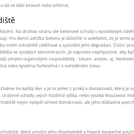
a dá se dále brousit nebo přetírat.
iště
acházení. Na druhou stranu ale betonové schody s epoxidovým nát
ují. Pro denní údržbu betonu je důležité si uvědomit, že je tento 
y mohli schodiště zatěžovat a způsobit jeho degradaci. Čistící pro
tědla ve vysokých koncentracích. Je naprosto nepřípustné, aby by
dů silnými organickými rozpouštědly - toluen, aceton, aj. Nevhodn
olná nebo kyselina fosforečná i v naředěném stavu.
žíváme ho každý den a je to jeden z prvků v domácnosti, který je 
Uražené schody, jejich rozdílná výška, nebo vysoká klouzavost m
hodiště nejen vylepší vzhled domácnosti, ale jeho důkladná povr
schodiště, která umožní jeho dlouhodobé a hlavně bezpečné použí