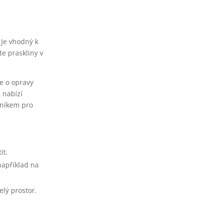
 Je vhodný k
te praskliny v
de o opravy
 nabízí
cníkem pro
it.
například na
elý prostor.