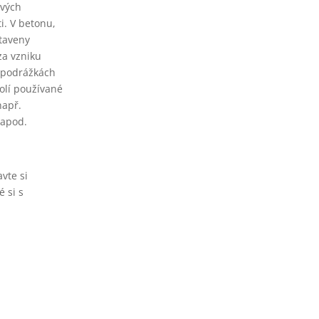
ivých
i. V betonu,
staveny
za vzniku
a podrážkách
olí používané
např.
 apod.
vte si
 si s