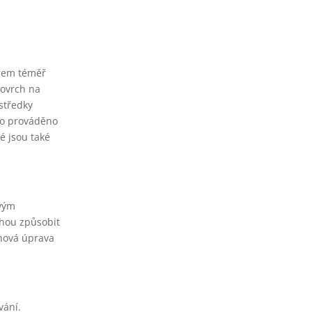
ěrem téměř
povrch na
středky
lo prováděno
é jsou také
svým
ohou způsobit
chová úprava
vání.