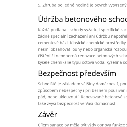
Zhruba po jedné hodině je povrch vytvrzený 
Údržba betonového schod
Každá podlaha i schody vyžadují specifické z
žádné speciální zacházení ani údržbu nepotřeb
cementové bázi. Klasické chemické prostředky b
nesmí obsahovat louhy nebo organická rozpouš
čištění či neodborná renovace betonových scho
kyselé chemikálie typu octová voda, kyselina s
Bezpečnost především
Schodiště je základem většiny domácností, pou
způsobem nebezpečný i při běžném používání. 
pád, nebo uklouznutí. Renovované betonové sc
také zvýší bezpečnost ve Vaší domácnosti.
Závěr
Cílem sanace by měla být vždy obnova funkce 