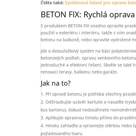
Čtěte také:
Systémová řešení pro opravu be
BETON FIX: Rychlá oprava 
S produktem BETON FIX snadno opravíte praskli
použití v exteriéru i interiéru, takže s ním s
betonu na balkoně, nebo opravíte vydrolené h
Jde o dvousložkový systém na bázi polyesterové
betonových podlah, opravu venkovního betonu, 
jednoduché a efektivní řešení. Skvěle se také
renovaci terasy, balkonu nebo garáže.
Jak na to?
Při opravě betonu je potřeba všechny praskli
Odšroubujte uzávěr kartuše a nasaďte trysku
kus kartonu), dokud nedosáhnete rovnoměrné
Aplikujte opravnou hmotu přímo do prasklin, 
Hmotu zahlaďte a vyrovnejte stěrkou nebo š
požadovaného tvaru.