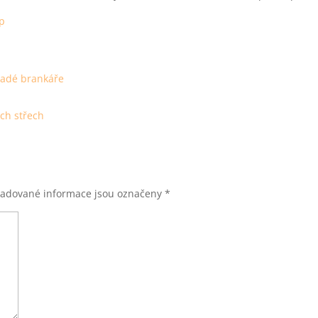
p
ladé brankáře
ých střech
adované informace jsou označeny
*