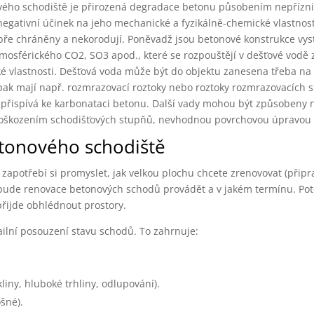
nového schodiště je přirozená degradace betonu působením nepřízn
 negativní účinek na jeho mechanické a fyzikálně-chemické vlastnost
dobře chráněny a nekorodují. Poněvadž jsou betonové konstrukce vy
osférického CO2, SO3 apod., které se rozpouštějí v dešťové vodě 
ické vlastnosti. Dešťová voda může být do objektu zanesena třeba n
pak mají např. rozmrazovací roztoky nebo roztoky rozmrazovacích s
ně přispívá ke karbonataci betonu. Další vady mohou být způsobeny 
 poškozením schodišťových stupňů, nevhodnou povrchovou úpravou
etonového schodiště
 zapotřebí si promyslet, jak velkou plochu chcete zrenovovat (připra
e bude renovace betonových schodů provádět a v jakém termínu. Poté
řijde obhlédnout prostory.
ilní posouzení stavu schodů. To zahrnuje:
liny, hluboké trhliny, odlupování).
ošné).