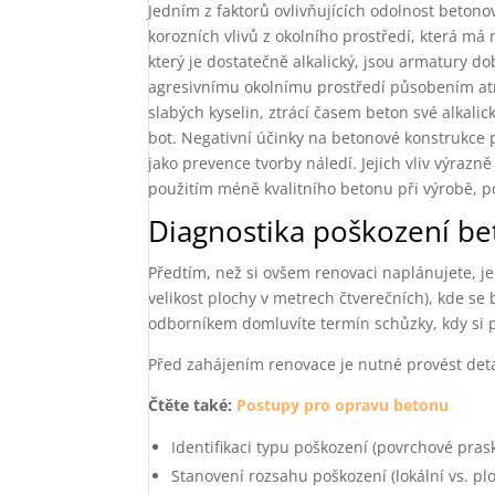
Jedním z faktorů ovlivňujících odolnost beto
korozních vlivů z okolního prostředí, která má
který je dostatečně alkalický, jsou armatury 
agresivnímu okolnímu prostředí působením atm
slabých kyselin, ztrácí časem beton své alkal
bot. Negativní účinky na betonové konstrukce 
jako prevence tvorby náledí. Jejich vliv výraz
použitím méně kvalitního betonu při výrobě,
Diagnostika poškození b
Předtím, než si ovšem renovaci naplánujete, je
velikost plochy v metrech čtverečních), kde s
odborníkem domluvíte termín schůzky, kdy si p
Před zahájením renovace je nutné provést deta
Čtěte také:
Postupy pro opravu betonu
Identifikaci typu poškození (povrchové prask
Stanovení rozsahu poškození (lokální vs. pl