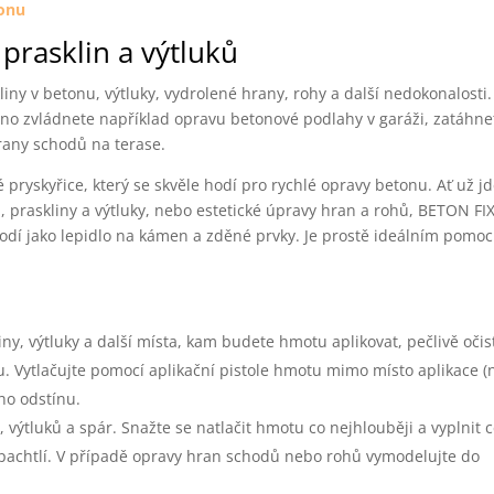
tonu
prasklin a výtluků
ny v betonu, výtluky, vydrolené hrany, rohy a další nedokonalosti.
nadno zvládnete například opravu betonové podlahy v garáži, zatáhne
rany schodů na terase.
 pryskyřice, který se skvěle hodí pro rychlé opravy betonu. Ať už j
praskliny a výtluky, nebo estetické úpravy hran a rohů, BETON FIX
 hodí jako lepidlo na kámen a zděné prvky. Je prostě ideálním pomo
ny, výtluky a další místa, kam budete hmotu aplikovat, pečlivě očist
. Vytlačujte pomocí aplikační pistole hmotu mimo místo aplikace (
ho odstínu.
výtluků a spár. Snažte se natlačit hmotu co nejhlouběji a vyplnit c
pachtlí. V případě opravy hran schodů nebo rohů vymodelujte do