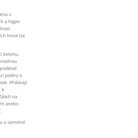
ména v
h a hygie­
lnost
ých hmot lze
i betonu,
a snadnou
 podklad
cí potěry o
ek. Přidávají
 k
Záleží na
rti anebo
.
adu a samotné