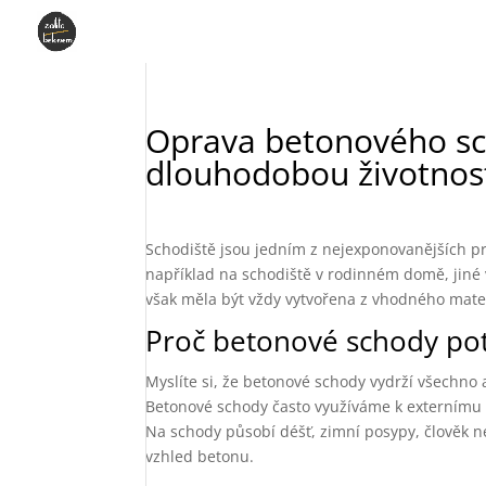
Oprava betonového sch
dlouhodobou životnos
Schodiště jsou jedním z nejexponovanějších prv
například na schodiště v rodinném domě, jiné 
však měla být vždy vytvořena z vhodného mate
Proč betonové schody pot
Myslíte si, že betonové schody vydrží všechno 
Betonové schody často využíváme k externímu p
Na schody působí déšť, zimní posypy, člověk ne
vzhled betonu.