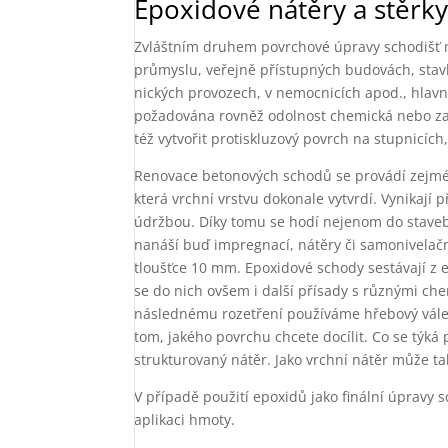
Epoxidové nátěry a stěrk
Zvláštním druhem povrchové úpravy schodišť m
průmyslu, veřejně přístupných budovách, stav
nických provozech, v nemocnicích apod., hlav
požadována rovněž odolnost chemická nebo zaj
též vytvořit protiskluzový povrch na stupnicíc
Renovace betonových schodů se provádí zejmé
která vrchní vrstvu dokonale vytvrdí. Vynikaj
údržbou. Díky tomu se hodí nejenom do staveb
nanáší buď impregnací, nátěry či samonivelačn
tloušťce 10 mm. Epoxidové schody sestávají z 
se do nich ovšem i další přísady s různými ch
následnému rozetření používáme hřebový válec.
tom, jakého povrchu chcete docílit. Co se týká
strukturovaný nátěr. Jako vrchní nátěr může ta
V případě použití epoxidů jako finální úpravy
aplikaci hmoty.