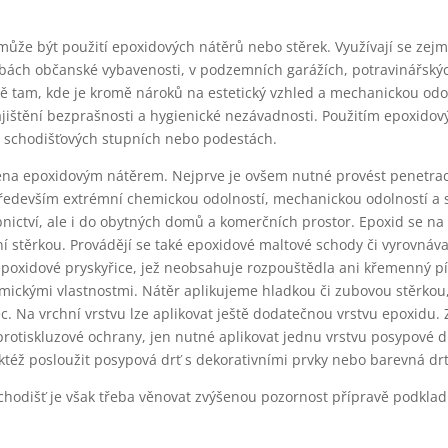
y
ůže být použití epoxidových nátěrů nebo stěrek. Využívají se zej
bách občanské vybavenosti, v podzemních garážích, potravinářskýc
ně tam, kde je kromě nároků na estetický vzhled a mechanickou odo
ištění bezprašnosti a hygienické nezávadnosti. Použitím epoxidov
h, schodišťových stupních nebo podestách.
na epoxidovým nátěrem. Nejprve je ovšem nutné provést penetrac
í především extrémní chemickou odolností, mechanickou odolností 
nictví, ale i do obytných domů a komerčních prostor. Epoxid se na
í stěrkou. Provádějí se také epoxidové maltové schody či vyrovnáva
epoxidové pryskyřice, jež neobsahuje rozpouštědla ani křemenný pís
emickými vlastnostmi. Nátěr aplikujeme hladkou či zubovou stěrkou,
 Na vrchní vrstvu lze aplikovat ještě dodatečnou vrstvu epoxidu. 
 protiskluzové ochrany, jen nutné aplikovat jednu vrstvu posypové d
ktéž posloužit posypová drť s dekorativními prvky nebo barevná drť
 schodišť je však třeba věnovat zvýšenou pozornost přípravě podkl