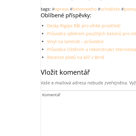
tags:
#
oprava
#
betonoveho
#
schodiste
#
postu
Oblíbené příspěvky:
Desky Rigips RBI pro vlhké prostředí
Průvodce výběrem použitých betonů pro m
Vinyl na laminát – průvodce
Průvodce čištěním a rekonstrukcí eternitov
Recenze plotů na klíč v Brně
Vložit komentář
Vaše e-mailová adresa nebude zveřejněna.
Vyž