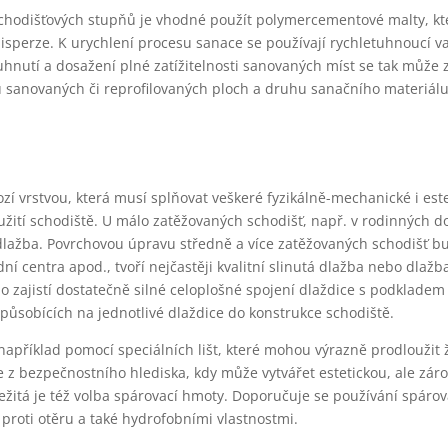
 schodišťových stupňů je vhodné použít polymercementové malty, kt
isperze. K urychlení procesu sanace se používají rychletuhnoucí va
utí a dosažení plné zatížitelnosti sanovaných míst se tak může z
hu sanovaných či reprofilovaných ploch a druhu sanačního materiálu
ozí vrstvou, která musí splňovat veškeré fyzikálně-mechanické i est
yužití schodiště. U málo zatěžovaných schodišť, např. v rodinných
 dlažba. Povrchovou úpravu středně a více zatěžovaných schodišť b
dní centra apod., tvoří nejčastěji kvalitní slinutá dlažba nebo dlaž
o zajistí dostatečně silné celoplošné spojení dlaždice s podklade
působících na jednotlivé dlaždice do konstrukce schodiště.
apříklad pomocí speciálních lišt, které mohou výrazně prodloužit 
je z bezpečnostního hlediska, kdy může vytvářet estetickou, ale zá
ležitá je též volba spárovací hmoty. Doporučuje se používání spáro
 proti otěru a také hydrofobními vlastnostmi.