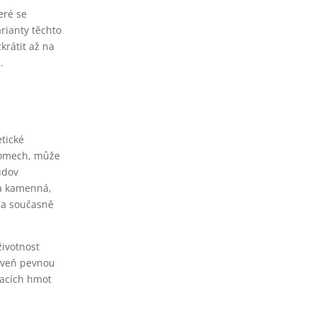
eré se
rianty těchto
krátit až na
.
etické
 domech, může
udov
ba kamenná,
m a současně
životnost
roveň pevnou
vacích hmot