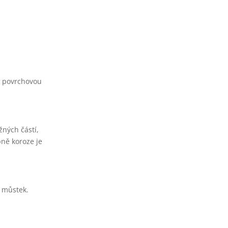
ší povrchovou
ných částí,
pně koroze je
 můstek.