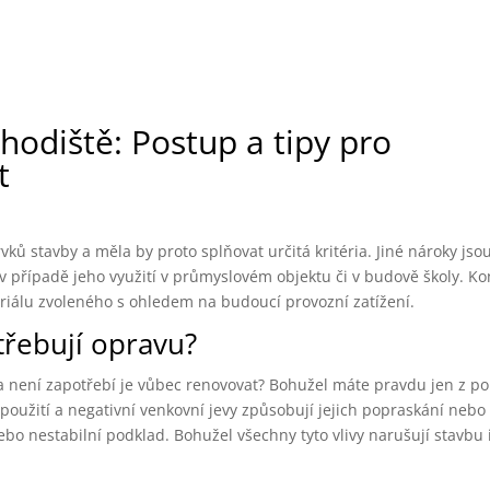
odiště: Postup a tipy pro
t
ků stavby a měla by proto splňovat určitá kritéria. Jiné nároky jso
v případě jeho využití v průmyslovém objektu či v budově školy. Ko
riálu zvoleného s ohledem na budoucí provozní zatížení.
řebují opravu?
a není zapotřebí je vůbec renovovat? Bohužel máte pravdu jen z po
oužití a negativní venkovní jevy způsobují jejich popraskání nebo
bo nestabilní podklad. Bohužel všechny tyto vlivy narušují stavbu 