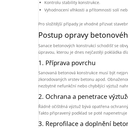
Kontrolu stability konstrukce.
Vyhodnocení vlhkosti a přítomnosti solí neb
Pro složitější případy je vhodné přizvat staveb
Postup opravy betonovéh
Sanace betonových konstrukcí schodišť se obvy
úpravou, kterou je dnes nejčastěji pokládka dl
1. Příprava povrchu
Sanovaná betonová konstrukce musí být nejprv
zkorodovaných vrstev betonu apod. Obnaženou v
nezbytné nefunkční nebo chybějící výztuž nahr
2. Ochrana a penetrace výztuž
Řádně očištěná výztuž bývá opatřena ochrann
Takto připravený podklad se poté napenetruje
3. Reprofilace a doplnění bet