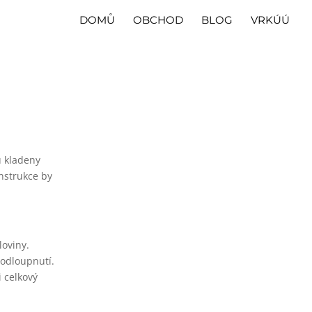
DOMŮ
OBCHOD
BLOG
VRKÚÚ
u kladeny
nstrukce by
loviny.
 odloupnutí.
i celkový