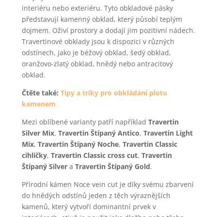
interiéru nebo exteriéru. Tyto obkladové pásky
představují kamenný obklad, který působí teplým
dojmem. Oživí prostory a dodají jim pozitivní nádech.
Travertinové obklady jsou k dispozici v různých
odstínech, jako je béžový obklad, šedý obklad,
oranžovo-zlatý obklad, hnědý nebo antracitový
obklad.
Čtěte také:
Tipy a triky pro obkládání plotu
kamenem
Mezi oblíbené varianty patří například
Travertin
Silver Mix
,
Travertin Štípaný Antico
,
Travertin Light
Mix
,
Travertin Štípaný Noche
,
Travertin Classic
cihličky
,
Travertin Classic cross cut
,
Travertin
Štípaný Silver
a
Travertin Štípaný Gold
.
Přírodní kámen Noce vein cut je díky svému zbarvení
do hnědých odstínů jeden z těch výraznějších
kamenů, který vytvoří dominantní prvek v