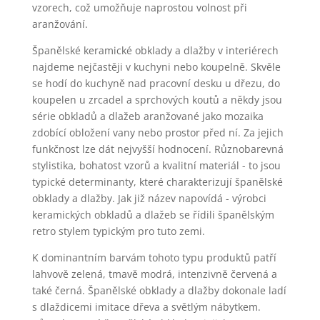
vzorech, což umožňuje naprostou volnost při
aranžování.
Španělské keramické obklady a dlažby v interiérech
najdeme nejčastěji v kuchyni nebo koupelně. Skvěle
se hodí do kuchyně nad pracovní desku u dřezu, do
koupelen u zrcadel a sprchových koutů a někdy jsou
série obkladů a dlažeb aranžované jako mozaika
zdobící obložení vany nebo prostor před ní. Za jejich
funkčnost lze dát nejvyšší hodnocení. Různobarevná
stylistika, bohatost vzorů a kvalitní materiál - to jsou
typické determinanty, které charakterizují španělské
obklady a dlažby. Jak již název napovídá - výrobci
keramických obkladů a dlažeb se řídili španělským
retro stylem typickým pro tuto zemi.
K dominantním barvám tohoto typu produktů patří
lahvově zelená, tmavě modrá, intenzivně červená a
také černá. Španělské obklady a dlažby dokonale ladí
s dlaždicemi imitace dřeva a světlým nábytkem.