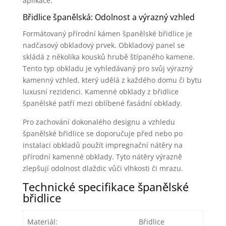
aplikace.
Břidlice španělská: Odolnost a výrazný vzhled
Formátovaný přírodní kámen španělské břidlice je
nadčasový obkladový prvek. Obkladový panel se
skládá z několika kousků hrubě štípaného kamene.
Tento typ obkladu je vyhledávaný pro svůj výrazný
kamenný vzhled, který udělá z každého domu či bytu
luxusní rezidenci. Kamenné obklady z břidlice
španělské patří mezi oblíbené fasádní obklady.
Pro zachování dokonalého designu a vzhledu
španělské břidlice se doporučuje před nebo po
instalaci obkladů použít impregnační nátěry na
přírodní kamenné obklady. Tyto nátěry výrazně
zlepšují odolnost dlaždic vůči vlhkosti či mrazu.
Technické specifikace španělské
břidlice
Materiál:
Břidlice