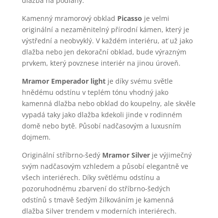
dlažba na podlahy.
Kamenný mramorový obklad
Picasso
je velmi
originální a nezaměnitelný přírodní kámen, který je
výstřední a neobvyklý. V každém interiéru, ať už jako
dlažba nebo jen dekorační obklad, bude výrazným
prvkem, který povznese interiér na jinou úroveň.
Mramor Emperador light
je díky svému světle
hnědému odstínu v teplém tónu vhodný jako
kamenná dlažba nebo obklad do koupelny, ale skvěle
vypadá taky jako dlažba kdekoli jinde v rodinném
domě nebo bytě. Působí nadčasovým a luxusním
dojmem.
Originální stříbrno-šedý
Mramor Silver
je výjimečný
svým nadčasovým vzhledem a působí elegantně ve
všech interiérech. Díky světlému odstínu a
pozoruhodnému zbarvení do stříbrno-šedých
odstínů s tmavě šedým žilkováním je kamenná
dlažba Silver trendem v moderních interiérech.