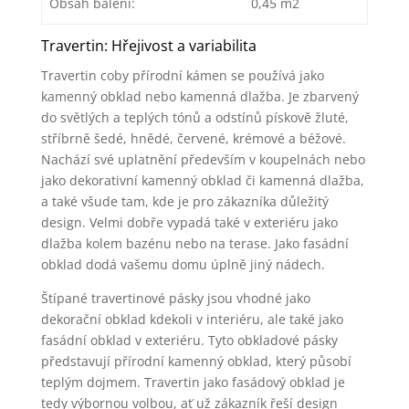
Obsah balení:
0,45 m2
Travertin: Hřejivost a variabilita
Travertin coby přírodní kámen se používá jako
kamenný obklad nebo kamenná dlažba. Je zbarvený
do světlých a teplých tónů a odstínů pískově žluté,
stříbrně šedé, hnědé, červené, krémové a béžové.
Nachází své uplatnění především v koupelnách nebo
jako dekorativní kamenný obklad či kamenná dlažba,
a také všude tam, kde je pro zákazníka důležitý
design. Velmi dobře vypadá také v exteriéru jako
dlažba kolem bazénu nebo na terase. Jako fasádní
obklad dodá vašemu domu úplně jiný nádech.
Štípané travertinové pásky jsou vhodné jako
dekorační obklad kdekoli v interiéru, ale také jako
fasádní obklad v exteriéru. Tyto obkladové pásky
představují přírodní kamenný obklad, který působí
teplým dojmem. Travertin jako fasádový obklad je
tedy výbornou volbou, ať už zákazník řeší design