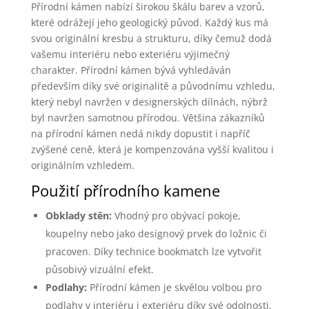
Přírodní kámen nabízí širokou škálu barev a vzorů,
které odrážejí jeho geologický původ. Každý kus má
svou originální kresbu a strukturu, díky čemuž dodá
vašemu interiéru nebo exteriéru výjimečný
charakter. Přírodní kámen bývá vyhledáván
především díky své originalitě a původnímu vzhledu,
který nebyl navržen v designerských dílnách, nýbrž
byl navržen samotnou přírodou. Většina zákazníků
na přírodní kámen nedá nikdy dopustit i napříč
zvýšené ceně, která je kompenzována vyšší kvalitou i
originálním vzhledem.
Použití přírodního kamene
Obklady stěn:
Vhodný pro obývací pokoje,
koupelny nebo jako designový prvek do ložnic či
pracoven. Díky technice bookmatch lze vytvořit
působivý vizuální efekt.
Podlahy:
Přírodní kámen je skvělou volbou pro
podlahy v interiéru i exteriéru díky své odolnosti,