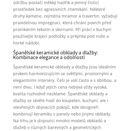
údržbu postačí měkký hadřík a jemný čisticí
prostředek bez agresivních chemikálií. Některé
druhy kamene, zejména mramor a travertin, vyžadují
pravidelnou impregnaci, která chrání povrch před
pronikáním tekutin a skvrnami. Při práci v kuchyni
používejte krájecí podložky a prkýnka pod nože a
horké nádobí.
Španělské keramické obklady a dlažby:
Kombinace elegance a odolnosti
Španělské keramické obklady a dlažby jsou ideálním
prvkem harmonizujícím se světlými, prostornými a
elegantními interiéry. Češi je volí často a s oblibou, a
není divu. I když jejich cena nebývá vždy vysoká,
kvalita rozhodně nezklame. Španělské obklady a
dlažby se skvěle hodí do koupelen, kuchyní, ale i
otevřených obývacích pokojů, kde designéři
kombinují keramiku s panely nebo jinými obklady.
Na trhu je k dispozici mnoho modelů obkladů a
dlažeb v různých barevných a geometrických