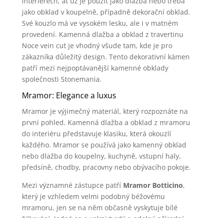
interiérech, ať už je použit jako dlažba nebo třeba
jako obklad v koupelně, případně dekorační obklad.
Své kouzlo má ve vysokém lesku, ale i v matném
provedení. Kamenná dlažba a obklad z travertinu
Noce vein cut je vhodný všude tam, kde je pro
zákazníka důležitý design. Tento dekorativní kámen
patří mezi nejpoptávanější kamenné obklady
společnosti Stonemania.
Mramor: Elegance a luxus
Mramor je výjimečný materiál, který rozpoznáte na
první pohled. Kamenná dlažba a obklad z mramoru
do interiéru představuje klasiku, která okouzlí
každého. Mramor se používá jako kamenný obklad
nebo dlažba do koupelny, kuchyně, vstupní haly,
předsíně, chodby, pracovny nebo obývacího pokoje.
Mezi významné zástupce patří
Mramor Botticino
,
který je vzhledem velmi podobný béžovému
mramoru, jen se na něm občasně vyskytuje bílé