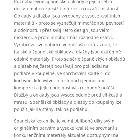
Různobarevné španělské obklady a jejich retro
design mohou zpestřit interiér a rozzářit místnost.
Obklady a dlažba jsou vyrobeny z vysoce kvalitních
materiálů - proto se vyznačují mimořádnou pevností
a odolností. I přes svůj retro design jsou velmi
moderní, a proto mnoho z nás rozhodně osloví.
Výrobci ve své nabídce velmi často zdůrazňují, že
italské a španělské obklady a dlažby jsou extrémně
odolné materiály. Proto se série španělských obkladů
a dlažeb nejčastěji používají pro pokládku na
podlaze v koupelně, ve sprchovém koutě či do
kuchyně, kde vytvoří na stěnách jedinečnou
kompozici a jejich odolnost vás rozhodně potěší.
Dlažby a obklady jsou vysoce odolné proti vlhkosti a
mrazu. Španělské obklady a dlažby do koupelny lze
použít jak na stěny, tak na podlahu.
Španělská keramika je velmi oblíbená díky svým
originálním barvám a vysoké kvalitě ve srovnání s
konkurenčními materiály aktuálně dostupnými na