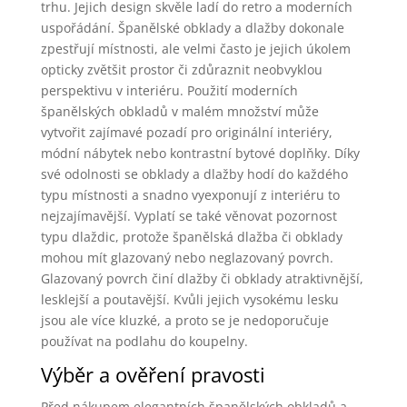
trhu. Jejich design skvěle ladí do retro a moderních
uspořádání. Španělské obklady a dlažby dokonale
zpestřují místnosti, ale velmi často je jejich úkolem
opticky zvětšit prostor či zdůraznit neobvyklou
perspektivu v interiéru. Použití moderních
španělských obkladů v malém množství může
vytvořit zajímavé pozadí pro originální interiéry,
módní nábytek nebo kontrastní bytové doplňky. Díky
své odolnosti se obklady a dlažby hodí do každého
typu místnosti a snadno vyexponují z interiéru to
nejzajímavější. Vyplatí se také věnovat pozornost
typu dlaždic, protože španělská dlažba či obklady
mohou mít glazovaný nebo neglazovaný povrch.
Glazovaný povrch činí dlažby či obklady atraktivnější,
lesklejší a poutavější. Kvůli jejich vysokému lesku
jsou ale více kluzké, a proto se je nedoporučuje
používat na podlahu do koupelny.
Výběr a ověření pravosti
Před nákupem elegantních španělských obkladů a