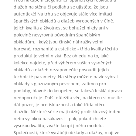
dlažeb na stěnu či podlahu se ujistěte, že jsou
autentické! Na trhu se objevuje stále více imitací
španělských obkladů a dlažeb vyrobených v Číně.
Jejich kvalita a životnost se bohužel nikdy ani v
polovině nevyrovná původním španělským
obkladům. I když jsou čínské náhražky velmi
barevné, rozmanité a estetické - třída kvality těchto
produktů je velmi nízká. Bez ohledu na to, jaké
kolekce najdete, před výběrem vašich vysněných
obkladů a dlažeb nezapomeňte posoudit jejich
technické parametry. Na stěny můžete navíc vybrat
obklady s glazovaným povrchem, zatímco pro
podlahy, hlavně do koupelen, se taková lesklá úprava
nedoporučuje. Další důležitá věc, na kterou si musíte
dát pozor, je protiskluznost a také třída otěru
dlaždic. Některé série mají nízký protiskluzový index
nebo vysokou nasákavost - pak, pokud chcete
vysokou kvalitu, zvažte koupi jiného modelu.
Společnosti, které vyrábějí obklady a dlažby, mají ve