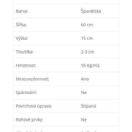
Barva:
Španělská
Šířka:
60 cm
Výška:
15 cm
Tloušťka:
2-3 cm
Hmotnost:
55 Kg/m2
Mrazuvzdornost:
Ano
Spárování:
Ne
Povrchová úprava:
Štípaná
Rohové prvky:
Ne