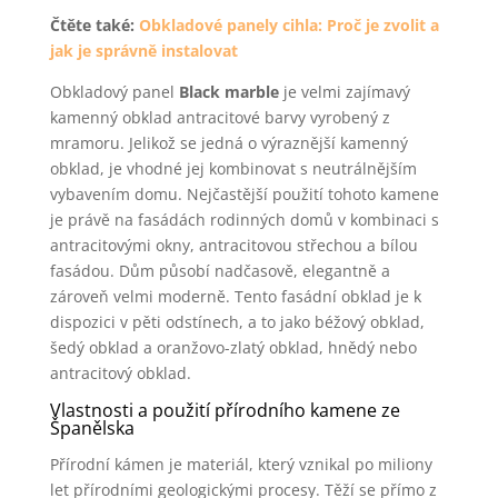
Čtěte také:
Obkladové panely cihla: Proč je zvolit a
jak je správně instalovat
Obkladový panel
Black marble
je velmi zajímavý
kamenný obklad antracitové barvy vyrobený z
mramoru. Jelikož se jedná o výraznější kamenný
obklad, je vhodné jej kombinovat s neutrálnějším
vybavením domu. Nejčastější použití tohoto kamene
je právě na fasádách rodinných domů v kombinaci s
antracitovými okny, antracitovou střechou a bílou
fasádou. Dům působí nadčasově, elegantně a
zároveň velmi moderně. Tento fasádní obklad je k
dispozici v pěti odstínech, a to jako béžový obklad,
šedý obklad a oranžovo-zlatý obklad, hnědý nebo
antracitový obklad.
Vlastnosti a použití přírodního kamene ze
Španělska
Přírodní kámen je materiál, který vznikal po miliony
let přírodními geologickými procesy. Těží se přímo z