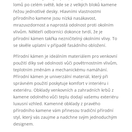
lomů po celém světě, kde se z velkých bloků kamene
řežou jednotlivé desky. Hlavními vlastnostmi
přírodního kamene jsou nízká nasákavost,
mrazuvzdornost a naprostá odolnost proti okolním
vlivům. Někteří odborníci dokonce tvrdí, že je
přírodní kámen takřka nezničitelný okolními vlivy. To
se skvěle uplatní v případě fasádního obložení.
Přírodní kámen je ideálním materiálem pro venkovní
použití díky své odolnosti vůči povětrnostním vlivům,
teplotním změnám a mechanickému namáhání.
Přírodní kámen je univerzální materiál, který při
správném použití poskytuje komfort v interiéru i
exteriéru. Obklady venkovních a zahradních krbů z
kamene odolného vůči teplu dodají vašemu exteriéru
luxusní vzhled. Kamenné obklady z pravého
přírodního kamene vám přinesou tradiční přírodní
styl, který vás zaujme a nadchne svým jednoduchým
designem.